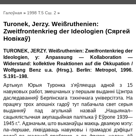
Галоўная
»
1998 Т.5 Сш. 2
»
Turonek, Jerzy. Weißruthenien:
Zweitfrontenkrieg der Ideologien (Сяргей
Новікаў)
TURONEK, JERZY. Weißruthenien: Zweifrontenkrieg der
Ideologien, y: Anpassung — Kollaboration —
Widerstand: kollektive Reaktionen auf die Okkupation /
Wolfgang Benz u.a. (Hrsg.). Berlin: Metropol, 1996.
S.191–198.
Артыкул Юрыя Туронка з’яўляецца адной з 15
навуковых работ, змешчаных у першым выданні Цэнтра
даследаванняў Берлінскага тэхнічнага універсітэта. На
працягу трох апошніх гадоў тут пабачыла свет серыя
выданняў пад агульнай назвай „Нацыянал–
сацыялістычная акупацыйная палітыка ў Еўропе 1939—
1945 г.“. Адзначым, што выканаўцы маюць дваякую мэту:
па–першае
, ліквідаваць навуковы і грамадскі дэфіцыт