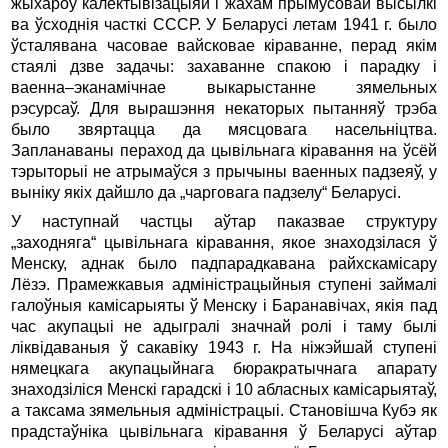
жыхароў калектывізацыяй і жахам прымусовай высылкі
ва ўсходнія часткі СССР. У Беларусі летам 1941 г. было
ўсталявана часовае вайсковае кіраванне, перад якім
стаялі дзве задачы: захаванне спакою і парадку і
ваенна–эканамічнае выкарыстанне зямельных
рэсурсаў. Для вырашэння некаторых пытанняў трэба
было звяртацца да мясцовага насельніцтва.
Запланаваны пераход да цывільнага кіравання на ўсёй
тэрыторыі не атрымаўся з прычыны ваенных падзеяў, у
выніку якіх дайшло да „чарговага падзелу“ Беларусі.
У наступнай частцы аўтар паказвае структуру
„заходняга“ цывільнага кіравання, якое знаходзілася ў
Менску, аднак было падпарадкавана райхскамісару
Лёзэ. Прамежкавыя адміністрацыйныя ступені займалі
галоўныя камісарыяты ў Менску і Баранавічах, якія пад
час акупацыі не адыгралі значнай ролі і таму былі
ліквідаваныя ў сакавіку 1943 г. На ніжэйшай ступені
нямецкага акупацыйнага бюракратычнага апарату
знаходзіліся Менскі гарадскі і 10 абласных камісарыятаў,
а таксама зямельныя адміністрацыі. Становішча Кубэ як
прадстаўніка цывільнага кіравання ў Беларусі аўтар