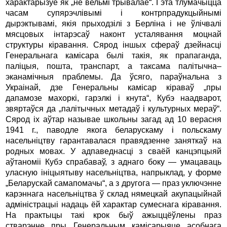
характарызуе як „не вельмі трывалае“. Гэта тлумачыцца
часам супярэчлівымі і контрпрадукцыйнымі
дырэктывамі, якія прыходзілі з Берліна і не ўлічвалі
мясцовых інтарэсаў наконт усталявання моцнай
структуры кіравання. Сярод іншых сфераў дзейнасці
Генеральнага камісара былі такія, як прапаганда,
паліцыя, пошта, транспарт, а таксама палітычна–
эканамічныя праблемы. Да ўсяго, параўнальна з
Украінай, дзе Генеральны камісар кіраваў „пры
дапамозе махоркі, гарэлкі і кнута“, Кубэ наадварот,
звяртаўся да „палітычных метадаў і культурных мераў“.
Сярод іх аўтар называе школьны загад ад 10 верасня
1941 г., паводле якога беларускаму і польскаму
насельніцтву гарантавалася правядзенне заняткаў на
родных мовах. У адпаведнасці з сваёй канцэпцыяй
аўтаноміі Кубэ спрабаваў, з аднаго боку — умацаваць
уласную ініцыятыву насельніцтва, напрыклад, у форме
„Беларускай самапомачы“, а з другога — праз уключэнне
карэннага насельніцтва ў склад нямецкай акупацыйнай
адміністрацыі надаць ёй характар сумеснага кіравання.
На практыцы такі крок быў ажыццёўлены праз
стварэнне пры Генеральным камісарыяце асобнага