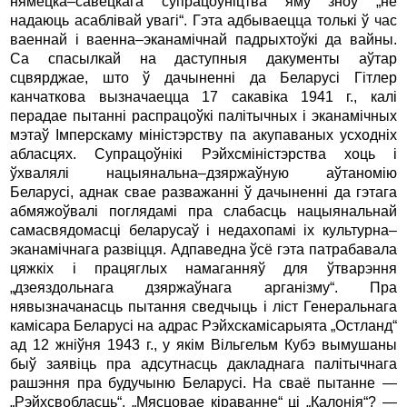
нямецка–савецкага супрацоўніцтва яму зноў „не
надаюць асаблівай увагі“. Гэта адбываецца толькі ў час
ваеннай і ваенна–эканамічнай падрыхтоўкі да вайны.
Са спасылкай на даступныя дакументы аўтар
сцвярджае, што ў дачыненні да Беларусі Гітлер
канчаткова вызначаецца 17 сакавіка 1941 г., калі
перадае пытанні распрацоўкі палітычных і эканамічных
мэтаў Імперскаму міністэрству па акупаваных усходніх
абласцях. Супрацоўнікі Рэйхсміністэрства хоць і
ўхвалялі нацыянальна–дзяржаўную аўтаномію
Беларусі, аднак свае разважанні ў дачыненні да гэтага
абмяжоўвалі поглядамі пра слабасць нацыянальнай
самасвядомасці беларусаў і недахопамі іх культурна–
эканамічнага развіцця. Адпаведна ўсё гэта патрабавала
цяжкіх і працяглых намаганняў для ўтварэння
„дзеяздольнага дзяржаўнага арганізму“. Пра
нявызначанасць пытання сведчыць і ліст Генеральнага
камісара Беларусі на адрас Рэйхскамісарыята „Остланд“
ад 12 жніўня 1943 г., у якім Вільгельм Кубэ вымушаны
быў заявіць пра адсутнасць дакладнага палітычнага
рашэння пра будучыню Беларусі. На сваё пытанне —
„Рэйхсвобласць“, „Мясцовае кіраванне“ ці „Калонія“? —