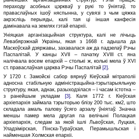
пераходу асобных цэркваў у рукі то ўніятаў, то
праваслаўных ішоў няспынна, у сувязі з чым цяжка
акрэсліць перыяды, калі тая ці іншая канфесія
дамінавала на землях гэтай епархіі.
Уніяцкая арганізацыйная структура, калі не лічыць
Левабярэжнай Украіны, якая з 1668 г. адышла да
Маскоўскай дзяржавы, захавалася аж да падзелаў Рэчы
Паспалітай. У канцы XVII – пачатку XVIII ст. яна
налічвала восем епархій – столькі ж, колькі мела ў XVI
ст. праваслаўная царква Рэчы Паспалітай
[2]
.
У 1720 г. Замойскі сабор вярнуў Кіеўскай мітраполіі
адносна стабільную адміністрацыйна-тэрытарыяльную
структуру, якая, аднак, разыходзілася – і часам істотна –
з ранейшым укладам
[3]
. Каля 1772 г. Кіеўская
архіепархія займала тэрыторыю блізу 200 тыс. км2, што
складала амаль палову ўсяго арэалу ўніятаў. Значна
меншы памер мела другая па велічыні Полацкая
архіепархія, следам за якой ішлі Львоўская, Луцкая,
Уладзімірская, Пінска-Тураўская, Перамышльская і
найменшая Холмская епархіі.