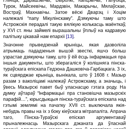
Глініца, Дарашэвічы, Выролкі, Капцэвічы, Галубіца,
Турок, Майсеевічы, Мардзвін, Макарычы, Мялаўскае,
Востраў, Махнавічы. Затое вёскі Дварэц і Хоцім
належалі “папу Мікулінскаму”. Дзякуючы таму што
Астрожскія перадалі такую вялікую колькасць маёнткаў,
у XVI ст. яны займелі вырашальны ўплыў на кадравую
палітыку цікавай нам епархіі
[13]
.
Значэнне прыведзенай крыніцы, якая дазволіла
атрымаць пададзеныя вышэй звесткі, яшчэ больш
узрастае дзякуючы таму, што ў ёй ёсць інфармацыя пра
іншыя дакументы, што зберагаліся ў колішняга пінска-
тураўскага епіскапа Гедэона Дашковіча-Гарбацкага. З іх,
як сцвярджае крыніца, вынікала, што ў 1608 г. Мазыр
разам з ваколіцамі належаў Астрожскаму, а значыць, і
ўвесь Мазырскі павет быў уласнасцю гэтага роду. На
думку аўтараў “Інфармацыі пра становішча мазырскіх
парафій…”, юрысдыкцыя пінска-тураўскага епіскапа над
гэтымі землямі на пачатку XVII ст. выключала якія-
небудзь правы на іх з боку кіеўскага мітрапаліта. Апрача
таго, Пінска-Тураўскі епіскап аргументаваў
прыналежнасць Мазырскага дэканата да ўласнай