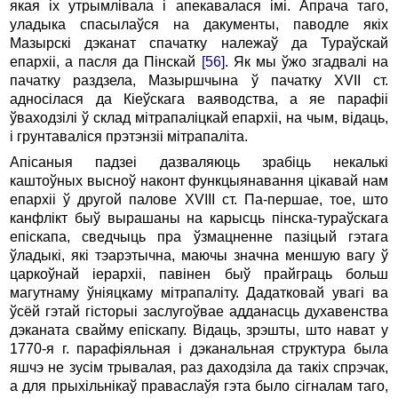
якая іх утрымлівала і апекавалася імі. Апрача таго,
уладыка спасылаўся на дакументы, паводле якіх
Мазырскі дэканат спачатку належаў да Тураўскай
епархіі, а пасля да Пінскай
[56]
. Як мы ўжо згадвалі на
пачатку раздзела, Мазыршчына ў пачатку XVII ст.
адносілася да Кіеўскага ваяводства, а яе парафіі
ўваходзілі ў склад мітрапаліцкай епархіі, на чым, відаць,
і грунтаваліся прэтэнзіі мітрапаліта.
Апісаныя падзеі дазваляюць зрабіць некалькі
каштоўных высноў наконт функцыянавання цікавай нам
епархіі ў другой палове XVIII ст. Па-першае, тое, што
канфлікт быў вырашаны на карысць пінска-тураўскага
епіскапа, сведчыць пра ўзмацненне пазіцый гэтага
ўладыкі, які тэарэтычна, маючы значна меншую вагу ў
царкоўнай іерархіі, павінен быў прайграць больш
магутнаму ўніяцкаму мітрапаліту. Дадатковай увагі ва
ўсёй гэтай гісторыі заслугоўвае адданасць духавенства
дэканата свайму епіскапу. Відаць, зрэшты, што нават у
1770‑я г. парафіяльная і дэканальная структура была
яшчэ не зусім трывалая, раз даходзіла да такіх спрэчак,
а для прыхільнікаў праваслаўя гэта было сігналам таго,