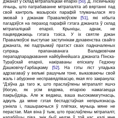
дэканат у склад мітрапаліцкай епархіі
[50]
. Д. Лісейчыкаў
лічыць, што патрабаванне мітрапаліта аб вяртанні пад
свой кантроль мазырскіх парафій тлумачылася яго
змовай з дэканам Правалкоўскім
[51]
, які нібыта
пагадзіўся на пераход парафій гэтага дэканата ў склад
мітрапаліцкай епархіі. Крыніцы, аднак, не
пацвярджаюць гэтага тэзіса. У іх святле дэкан
Правалкоўскі выступае заступнікам духавенства свайго
дэканата, які падтрымаў пратэст сваіх падначаленых
супраць прапанаванага Валадковічам
перападпарадкавання найбуйнейшага дэканата Пінска-
Тураўскай епархіі, накіраваны епіскапу Гедэону
Дашковічу-Гарбацкаму
[52]
. На гэты ліст уладыка
адрэагаваў у вельмі рашучым тоне, выказваючы свой
жаль і абурэнне несправядлівасцю, якая яго закранула:
“Дзіўна да таго ж, што праслаўлены мітрапаліт яшчэ
ўбогую, як усім вядома, епархію намагаецца
пакрыўдзіць. Але ж ведаеш, ваша высокамагутнасць,
адкуль да мяне гэтая беспадстаўная непрыязнасць
узнікла і, пашыраючыся ў плётках, мучыць мяне не
перастае. Мая віна ў тым, што праслаўлены мітрапаліт,
нарабіўшы піва, знік быў недзе ў той час, калі мне