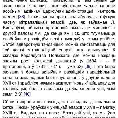
павелічэння колькасці пратапопій, а тым самым да
змяншэння іх плошчы, што яўна палягчала кіраванне
асобнымі адзінкамі царкоўнай адміністрацыі і кантроль
над імі
[38]
. Гэтыя змены практычна абмінулі літоўскую
частку мітрапаліцкай епархіі, дзе, як заўважае Л.
Бянькоўскі, абрысы пратапопій амаль не мяняліся з
другой паловы XVII да канца XVIII ст., што тлумачыцца
слабейшым развіццём сеткі прыходаў у гэтым рэгіёне.
Затое адваротную тэндэнцыю можна канстатаваць для
той часткі мітрапаліцкай епархіі, што апынулася ў
складзе Каралеўства Польскага, дзе можна назіраць
значны рост колькасці дэканатаў (у 1694 г. – 6
пратапопій, а ў 1781–1787 г. – ужо 52)
[39]
. Гэта было
звязана з больш актыўным развіццём парафіяльнай
сеткі на землях, якія былі спустошаны ў другой палове
XVII ст. і зрабіліся нечым накшталт “новых” абшараў для
каланізацыі, больш лаяльных да ўкаранення уніі, чым
землі ВКЛ
[40]
.
Сёння няпроста вызначыць, як выглядала дэканальная
сетка Пінска-Тураўскай уніяцкай епархіі ў XVII – пачатку
XVIII ст. Вядома, што пасля Брэсцкай уніі, як мы ўжо