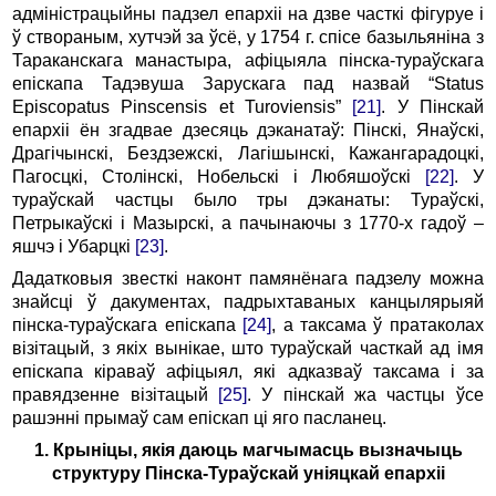
адміністрацыйны падзел епархіі на дзве часткі фігуруе і
ў створаным, хутчэй за ўсё, у 1754 г. спісе базыльяніна з
Тараканскага манастыра, афіцыяла пінска-тураўскага
епіскапа Тадэвуша Зарускага пад назвай “Status
Episcopatus Pinscensis et Turoviensis”
[21]
. У Пінскай
епархіі ён згадвае дзесяць дэканатаў: Пінскі, Янаўскі,
Драгічынскі, Бездзежскі, Лагішынскі, Кажангарадоцкі,
Пагосцкі, Столінскі, Нобельскі і Любяшоўскі
[22]
. У
тураўскай частцы было тры дэканаты: Тураўскі,
Петрыкаўскі і Мазырскі, а пачынаючы з 1770-х гадоў –
яшчэ і Убарцкі
[23]
.
Дадатковыя звесткі наконт памянёнага падзелу можна
знайсці ў дакументах, падрыхтаваных канцылярыяй
пінска-тураўскага епіскапа
[24]
, а таксама ў пратаколах
візітацый, з якіх вынікае, што тураўскай часткай ад імя
епіскапа кіраваў афіцыял, які адказваў таксама і за
правядзенне візітацый
[25]
. У пінскай жа частцы ўсе
рашэнні прымаў сам епіскап ці яго пасланец.
1. Крыніцы, якія даюць магчымасць вызначыць
структуру Пінска-Тураўскай уніяцкай епархіі