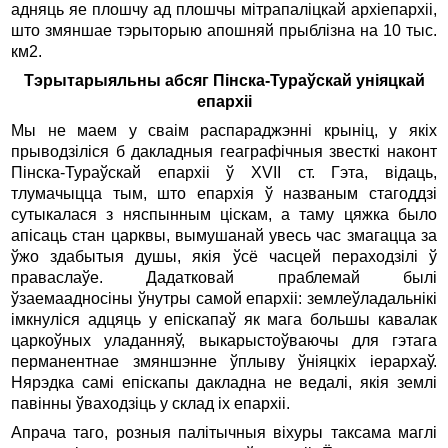
адняць яе плошчу ад плошчы мітрапаліцкай архіепархіі,
што змяншае тэрыторыю апошняй прыблізна на 10 тыс.
км2.
Тэрытарыяльны абсяг Пінска-Тураўскай уніяцкай
епархіі
Мы не маем у сваім распараджэнні крыніц, у якіх
прыводзіліся б дакладныя геаграфічныя звесткі наконт
Пінска-Тураўскай епархіі ў XVII ст. Гэта, відаць,
тлумачыцца тым, што епархія ў названым стагоддзі
сутыкалася з няспынным ціскам, а таму цяжка было
апісаць стан царквы, вымушанай увесь час змагацца за
ўжо здабытыя душы, якія ўсё часцей пераходзілі ў
праваслаўе. Дадатковай праблемай былі
ўзаемаадносіны ўнутры самой епархіі: землеўладальнікі
імкнуліся адцяць у епіскапаў як мага большы кавалак
царкоўных уладанняў, выкарыстоўваючы для гэтага
перманентнае змяншэнне ўплыву ўніяцкіх іерархаў.
Нярэдка самі епіскапы дакладна не ведалі, якія землі
павінны ўваходзіць у склад іх епархіі.
Апрача таго, розныя палітычныя віхуры таксама маглі