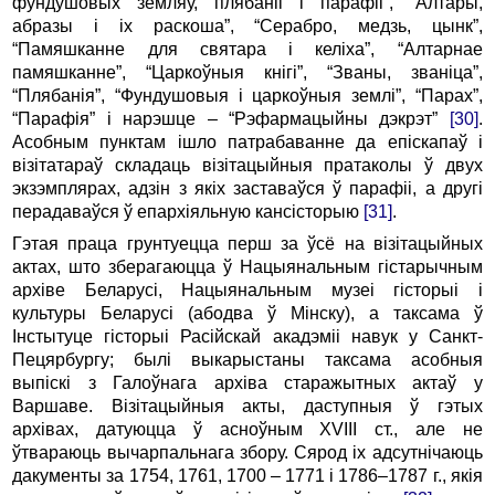
фундушовых земляў, плябаніі і парафіі”, “Алтары,
абразы і іх раскоша”, “Серабро, медзь, цынк”,
“Памяшканне для святара і келіха”, “Алтарнае
памяшканне”, “Царкоўныя кнігі”, “Званы, званіца”,
“Плябанія”, “Фундушовыя і царкоўныя землі”, “Парах”,
“Парафія” і нарэшце – “Рэфармацыйны дэкрэт”
[30]
.
Асобным пунктам ішло патрабаванне да епіскапаў і
візітатараў складаць візітацыйныя пратаколы ў двух
экзэмплярах, адзін з якіх заставаўся ў парафіі, а другі
перадаваўся ў епархіяльную кансісторыю
[31]
.
Гэтая праца грунтуецца перш за ўсё на візітацыйных
актах, што зберагаюцца ў Нацыянальным гістарычным
архіве Беларусі, Нацыянальным музеі гісторыі і
культуры Беларусі (абодва ў Мінску), а таксама ў
Інстытуце гісторыі Расійскай акадэміі навук у Санкт-
Пецярбургу; былі выкарыстаны таксама асобныя
выпіскі з Галоўнага архіва старажытных актаў у
Варшаве. Візітацыйныя акты, даступныя ў гэтых
архівах, датуюцца ў асноўным XVIII ст., але не
ўтвараюць вычарпальнага збору. Сярод іх адсутнічаюць
дакументы за 1754, 1761, 1700 – 1771 і 1786–1787 г., якія