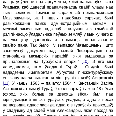
дасць уяўленне пра аргументы, якімі карыстаўся гэты
ўладыка, каб давесці правамернасць сваёй улады над
тымі землямі. Прычынай спрэчкі аб прыналежнасці
Мазыршчыны, як і іншых падобных спрэчак, былі
разыходжанні паміж адміністрацыйнымі межамі і
межамі зямельных надзелаў, спалучаныя з глыбокай
рэлігійнасцю ўладальніка пэўных земляў, у выніку чаго іх
насельніцтву даводзілася прымаць веравызнанне
свайго пана. Так было і ў выпадку Мазыршчыны, што
засведчыў дакумент пад назвай “Інфармацыя пра
становішча мазырскіх парафій, якія выдаюцца за
прыналежныя да Тураўскай епархіі”
[10]
. З яго мы
даведваемся, што ўладанні Тураў і Снядзін былі
нададзены Жыгімонтам Аўгустам пінска-тураўскаму
епіскапу пасля выгасання лініі рускіх князёў Астрожскіх
[11]
. У канцы 1563 – пачатку 1564 г. Канстанцін Васіль
Астрожскі атрымаў Тураў, 9 фальваркаў і ажно 48 вёсак
(сярод якіх больш за дзесяць вёсак былі пад
юрысдыкцыяй пінска-тураўскіх уладык, а адна з вёсак
непасрэдна адносілася да аднаго з тураўскіх прыходаў)
у спадчыну ад сваёй маці Аляксандры, якая паходзіла
са слуцкіх князёў. Слуцкая княгіня атрымала гэтыя