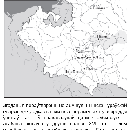
Згаданыя пераўтварэнні не абмінулі і Пінска-Тураўскай
епархіі, дзе ў адказ на імклівыя перамены як у асяроддзі
ўніятаў, так і ў праваслаўнай царкве адбываўся –
асабліва актыўна ў другой палове XVIII ст. – злом
ранейшых арганізацыйных структур. Гэты працэс