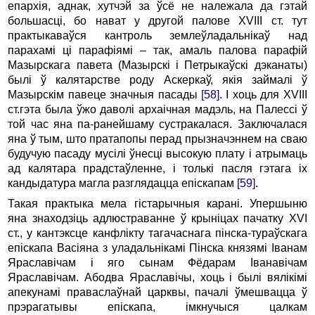
епархія, аднак, хутчэй за ўсё не належала да гэтай
большасці, бо нават у другой палове XVIII ст. тут
практыкаваўся кантроль землеўладальнікаў над
парахамі ці парафіямі – так, амаль палова парафій
Мазырскага павета (Мазырскі і Петрыкаўскі дэканаты)
былі ў калятарстве роду Аскеркаў, якія займалі ў
Мазырскім павеце значныя пасады
[58]
. І хоць для XVIII
ст.гэта была ўжо даволі архаічная мадэль, на Палессі ў
той час яна па-ранейшаму сустракалася. Заключалася
яна ў тым, што пратапопы перад прызначэннем на сваю
будучую пасаду мусілі ўнесці высокую плату і атрымаць
ад калятара прадстаўленне, і толькі пасля гэтага іх
кандыдатура магла разглядацца епіскапам
[59]
.
Такая практыка мела гістарычныя карані. Упершыню
яна знаходзіць адлюстраванне ў крыніцах пачатку XVI
ст., у кантэксце канфлікту тагачаснага пінска-тураўскага
епіскапа Васіяна з уладальнікамі Пінска князямі Іванам
Яраславічам і яго сынам Фёдарам Іванавічам
Яраславічам. Абодва Яраславічы, хоць і былі вялікімі
апекунамі праваслаўнай царквы, пачалі ўмешвацца ў
прэрагатывы епіскапа, імкнучыся цалкам