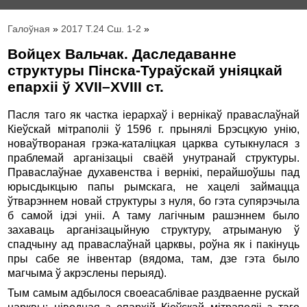
Галоўная
»
2017 Т.24 Сш. 1-2
»
Войцех Вальчак. Даследаванне
структуры Пінска-Тураўскай уніяцкай
епархіі ў XVII–XVIII ст.
Пасля таго як частка іерархаў і вернікаў праваслаўнай
Кіеўскай мітраполіі ў 1596 г. прынялі Брэсцкую унію,
новаўтвораная грэка-каталіцкая царква сутыкнулася з
праблемай арганізацыі сваёй унутранай структуры.
Праваслаўнае духавенства і вернікі, перайшоўшы пад
юрысдыкцыю папы рымскага, не хацелі займацца
ўтварэннем новай структуры з нуля, бо гэта супярэчыла
б самой ідэі уніі. А таму лагічным рашэннем было
захаваць арганізацыйную структуру, атрыманую ў
спадчыну ад праваслаўнай царквы, роўна як і пакінуць
пры сабе яе інвентар (вядома, там, дзе гэта было
магчыма ў акрэслены перыяд).
Тым самым адбылося своеасаблівае раздваенне рускай