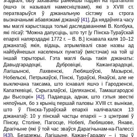
згадвалі, быў захаваны ранейшы падзел на пратапопіі
(яшчэ іх называлі намесніцтвамі), які з XVIII ст.
ператварыўся ў дэканальную сістэму са строга
вызначанымі абавязкамі дэканаў
[41]
. Да нядаўняга часу
мы маглі карыстацца толькі даследаваннямі В. Колбука,
які пісаў: “Можна дапусціць, што тут [у Пінска-Тураўскай
епархіі напярэдадні 1772 г. – В. В.] існавала каля 10–12
дэканатаў, якія, відаць, атрымлівалі свае назвы ад
найбуйнешых населеных пунктаў (мястэчак) на той ці
іншай тэрыторыі. Гэта маглі быць такія дэканаты:
Давыдгарадоцкі, Дубровіцкі, Кажангарадоцкі,
Лагішынскі, Лахвенскі, Любяшоўскі, Мазырскі,
Нобельскі, Петрыкаўскі, Пінскі, Тураўскі, Янаўскі, але не
выключана таксама, што існавалі яшчэ і Гародзенскі,
Капаткевіцкі, Скрыгалаўскі, Целяханскі, Тамашгародскі
ды Высоцкі»
[42]
. Падаецца, аднак, што гэтыя звесткі
няпоўныя, бо з крыніц першай паловы XVIII ст. вынікае,
што ў Пінска-Тураўскай епархіі налічвалася 13
дэканатаў: 10 у пінскай частцы епархіі – з цэнтрамі ў
Пінску, Століне, Пагосце, Нобелі, Любяшове, Янаве,
Драгічыне (які ў той час зваўся Дарагічынам-на-Палессі
[43]
), Бездзежы, Лагішыне, Кажан-Гарадку – і тры ў