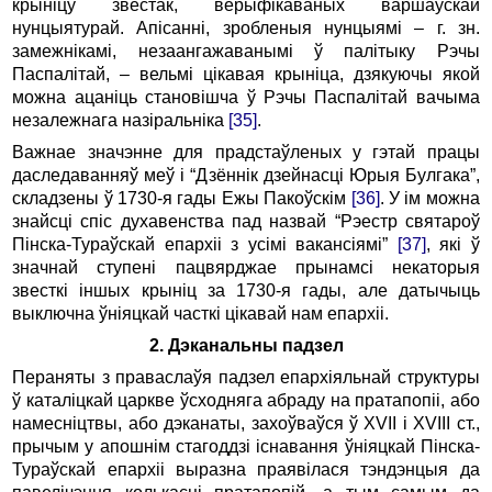
крыніцу звестак, верыфікаваных варшаўскай
нунцыятурай. Апісанні, зробленыя нунцыямі – г. зн.
замежнікамі, незаангажаванымі ў палітыку Рэчы
Паспалітай, – вельмі цікавая крыніца, дзякуючы якой
можна ацаніць становішча ў Рэчы Паспалітай вачыма
незалежнага назіральніка
[35]
.
Важнае значэнне для прадстаўленых у гэтай працы
даследаванняў меў і “Дзённік дзейнасці Юрыя Булгака”,
складзены ў 1730-я гады Ежы Пакоўскім
[36]
. У ім можна
знайсці спіс духавенства пад назвай “Рэестр святароў
Пінска-Тураўскай епархіі з усімі вакансіямі”
[37]
, які ў
значнай ступені пацвярджае прынамсі некаторыя
звесткі іншых крыніц за 1730-я гады, але датычыць
выключна ўніяцкай часткі цікавай нам епархіі.
2. Дэканальны падзел
Пераняты з праваслаўя падзел епархіяльнай структуры
ў каталіцкай царкве ўсходняга абраду на пратапопіі, або
намесніцтвы, або дэканаты, захоўваўся ў XVII і XVIII ст.,
прычым у апошнім стагоддзі існавання ўніяцкай Пінска-
Тураўскай епархіі выразна праявілася тэндэнцыя да