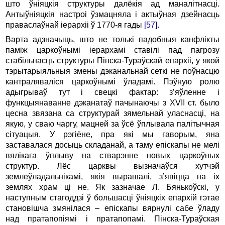
што ўніяцкія структуры далёкія ад маналітнасці.
Антыўніяцкія настроі ўзмацняла і актыўная дзейнасць
праваслаўнай іерархіі ў 1770‑я гады
[57]
.
Варта адзначыць, што не толькі падобныя канфлікты
паміж царкоўнымі іерархамі ставілі пад пагрозу
стабільнасць структуры Пінска-Тураўскай епархіі, у якой
тэрытарыяльныя змены дэканальнай сеткі не поўнасцю
кантраляваліся царкоўнымі ўладамі. Пэўную ролю
адыгрываў тут і свецкі фактар: з’яўленне і
функцыянаванне дэканатаў пачынаючы з XVII ст. было
цесна звязана са структурай зямельнай уласнасці, на
якую, у сваю чаргу, мацней за ўсё ўплывала палітычная
сітуацыя. У рэгіёне, пра які мы гаворым, яна
заставалася досыць складанай, а таму епіскапы не мелі
вялікага ўплыву на стварэнне новых царкоўных
структур. Лёс царквы вызначаўся хутчэй
землеўладальнікамі, якія вырашалі, з’явіцца на іх
землях храм ці не. Як зазначае Л. Бянькоўскі, у
наступным стагоддзі ў большасці ўніяцкіх епархій гэтае
становішча змянілася – епіскапы вярнулі сабе ўладу
над пратапопіямі і пратапопамі. Пінска-Тураўская