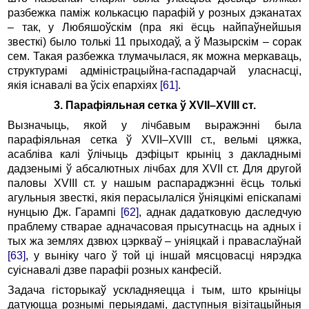
разбежка паміж колькасцю парафій у розных дэканатах
– так, у Любяшоўскім (пра які ёсць найпаўнейшыя
звесткі) было толькі 11 прыходаў, а ў Мазырскім – сорак
сем. Такая разбежка тлумачылася, як можна меркаваць,
структурамі адміністрацыйна-гаспадарчай уласнасці,
якія існавалі ва ўсіх епархіях
[61]
.
3. Парафіяльная сетка ў XVII–XVIII ст.
Вызначыць, якой у лічбавым выражэнні была
парафіяльная сетка ў XVII–XVIII ст., вельмі цяжка,
асабліва калі ўлічыць дэфіцыт крыніц з дакладнымі
дадзенымі ў абсалютных лічбах для XVII ст. Для другой
паловы XVIII ст. у нашым распараджэнні ёсць толькі
агульныя звесткі, якія перасылаліся ўніяцкімі епіскапамі
нунцыю Дж. Гарампі
[62]
, аднак дадатковую даследчую
праблему стварае адначасовая прысутнасць на адных і
тых жа землях дзвюх цэркваў – уніяцкай і праваслаўнай
[63]
, у выніку чаго ў той ці іншай мясцовасці нярэдка
суіснавалі дзве парафіі розных канфесій.
Задача гісторыкаў ускладняецца і тым, што крыніцы
датуюцца рознымі перыядамі, даступныя візітацыйныя