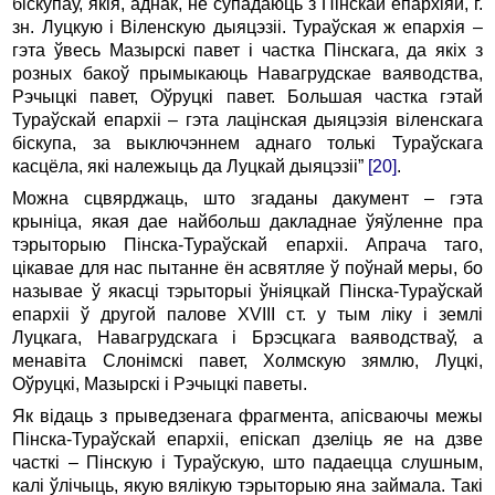
біскупаў, якія, аднак, не супадаюць з Пінскай епархіяй, г.
зн. Луцкую і Віленскую дыяцэзіі. Тураўская ж епархія –
гэта ўвесь Мазырскі павет і частка Пінскага, да якіх з
розных бакоў прымыкаюць Навагрудскае ваяводства,
Рэчыцкі павет, Оўруцкі павет. Большая частка гэтай
Тураўскай епархіі – гэта лацінская дыяцэзія віленскага
біскупа, за выключэннем аднаго толькі Тураўскага
касцёла, які належыць да Луцкай дыяцэзіі”
[20]
.
Можна сцвярджаць, што згаданы дакумент – гэта
крыніца, якая дае найбольш дакладнае ўяўленне пра
тэрыторыю Пінска-Тураўскай епархіі. Апрача таго,
цікавае для нас пытанне ён асвятляе ў поўнай меры, бо
называе ў якасці тэрыторыі ўніяцкай Пінска-Тураўскай
епархіі ў другой палове XVIII ст. у тым ліку і землі
Луцкага, Навагрудскага і Брэсцкага ваяводстваў, а
менавіта Слонімскі павет, Холмскую зямлю, Луцкі,
Оўруцкі, Мазырскі і Рэчыцкі паветы.
Як відаць з прыведзенага фрагмента, апісваючы межы
Пінска-Тураўскай епархіі, епіскап дзеліць яе на дзве
часткі – Пінскую і Тураўскую, што падаецца слушным,
калі ўлічыць, якую вялікую тэрыторыю яна займала. Такі