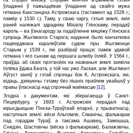
ўладанні ў пажыццёвае ўладанне ад свайго мужа
гетмана Канстанціна Астрожскага (тастамент ад 1528 г.;
памёр у 1530 г.). Таму, у сваю чаргу, гэтыя землі, якія
раней належалі здрадніку Міхаілу Глінскаму, перадаў
кароль – ва ўзнагароду за падаўленне мяцяжу Глінскага
супраць Жыгімонта Старога; наданне было канчаткова
пацверджана каралеўскім судом пры Жыгімонце
Старым у 1539 г., які разбіраў працэс паміж удавой
гетмана і яго сынам ад першага шлюбу Іллёй. У 1564 г.,
праўда, аб сваіх прэтэнзіях на названыя землі заявіла
Іллёва ўдава Беата, у той час ужо Лаская, але Жыгімонт
Аўгуст заняў у гэтай спрэчцы бок К. Астрожскага, які,
відаць, дзякуючы гэтаму без лішніх праблем увайшоў у
правы ўласнасці над спрэчнай маёмасцю
[12]
.
Згодна з дакументам, які зберагаецца ў Санкт-
Пецярбургу, у 1603 г. Астрожскія перадалі пад
юрысдыкцыю Пінска-Тураўскай епархіі, у прыватнасці,
наступныя землі: вёскі Альгомле, Сіманічы, фальварак
пад горадам Тураў, а таксама Ашавец, Замошша,
Снядзін, Шастовічы (вёска з фальваркам), Балажэвічы,