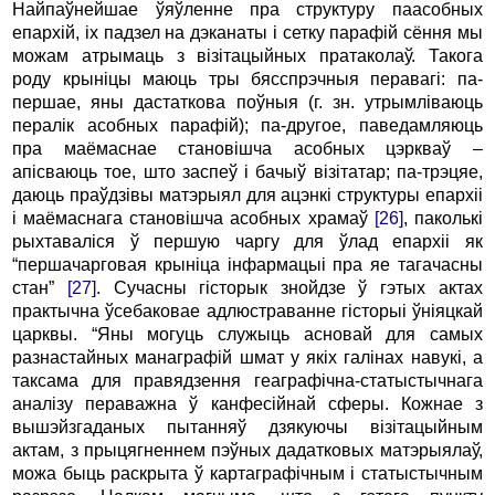
Найпаўнейшае ўяўленне пра структуру паасобных
епархій, іх падзел на дэканаты і сетку парафій сёння мы
можам атрымаць з візітацыйных пратаколаў. Такога
роду крыніцы маюць тры бясспрэчныя перавагі: па-
першае, яны дастаткова поўныя (г. зн. утрымліваюць
пералік асобных парафій); па-другое, паведамляюць
пра маёмаснае становішча асобных цэркваў –
апісваюць тое, што заспеў і бачыў візітатар; па-трэцяе,
даюць праўдзівы матэрыял для ацэнкі структуры епархіі
і маёмаснага становішча асобных храмаў
[26]
, паколькі
рыхтаваліся ў першую чаргу для ўлад епархіі як
“першачарговая крыніца інфармацыі пра яе тагачасны
стан”
[27]
. Сучасны гісторык знойдзе ў гэтых актах
практычна ўсебаковае адлюстраванне гісторыі ўніяцкай
царквы. “Яны могуць служыць асновай для самых
разнастайных манаграфій шмат у якіх галінах навукі, а
таксама для правядзення геаграфічна-статыстычнага
аналізу пераважна ў канфесійнай сферы. Кожнае з
вышэйзгаданых пытанняў дзякуючы візітацыйным
актам, з прыцягненнем пэўных дадатковых матэрыялаў,
можа быць раскрыта ў картаграфічным і статыстычным