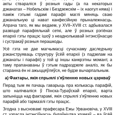
акты ствараліся ў розныя гады (а па некаторых
дэканатах – Нобельскім і Бездзежскім – іх наогул няма) і
паміж гэтымі гадамі парафіі маглі мяняць сваю
дэканальную ці нават канфесійную прыналежнасць.
Апрача таго, як мы ведаем, у XVII–XVIII ст. адбывалася
развіццё парафіяльнай сеткі, але ў розных рэгіёнах
епархіі гэты працэс ішоў з неаднолькавай інтэнсіўнасцю
і сустракаў розныя перашкоды.
Усё гэта не дае магчымасці сучаснаму даследчыку
рэканструяваць структуру ўсёй епархіі (з падзелам на
дэканаты і парафіі) у той ці іншы канкрэтны момант, а
таму прапанаваны ў гэтым падраздзеле аналіз, як бы
старанна ён ні ажыццяўляўся, не будзе вычарпальным.
а
)
Фактары
,
якія
спрыялі
з
’
яўленню
новых
цэркваў
Перад тым як пачаць гаварыць пра колькасць парафій,
што налічваліся ў Пінска-Тураўскай епархіі, варта
запыніцца над фактарамі, якія спрыялі з’яўленню новых
парафій або тармазілі гэты працэс.
Згодна з высновамі прафесара Ежы Урвановіча, у XVIII
ст. узрасла інтэнсіўнасць будаўніцтва храмаў – ва ўсёй