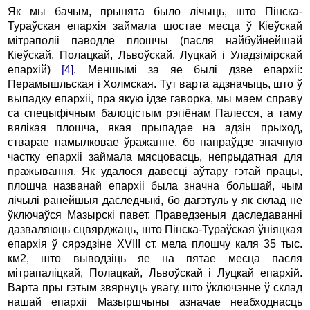
Як мы бачым, прынята было лічыць, што Пінска-
Тураўская епархія займала шостае месца ў Кіеўскай
мітраполіі паводле плошчы (пасля найбуйнейшай
Кіеўскай, Полацкай, Львоўскай, Луцкай і Уладзімірскай
епархій)
[4]
. Меншымі за яе былі дзве епархіі:
Перамышльская і Холмская. Тут варта адзначыць, што ў
выпадку епархіі, пра якую ідзе гаворка, мы маем справу
са спецыфічным балоцістым рэгіёнам Палесся, а таму
вялікая плошча, якая прыпадае на адзін прыход,
стварае памылковае ўражанне, бо папраўдзе значную
частку епархіі займала мясцовасць, непрыдатная для
пражывання. Як удалося давесці аўтару гэтай працы,
плошча названай епархіі была значна большай, чым
лічылі ранейшыя даследчыкі, бо дагэтуль у як склад не
ўключаўся Мазырскі павет. Праведзеныя даследаванні
дазваляюць сцвярджаць, што Пінска-Тураўская ўніяцкая
епархія ў сярэдзіне XVIII ст. мела плошчу каля 35 тыс.
км2, што выводзіць яе на пятае месца пасля
мітрапаліцкай, Полацкай, Львоўскай і Луцкай епархій.
Варта пры гэтым звярнуць увагу, што ўключэнне ў склад
нашай епархіі Мазыршчыны азначае неабходнасць