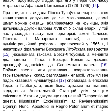
епархіі адсутнасцю згадак пра яго ў перапісах часоў
мітрапаліта Афанасія Шаптыцкага (1728–1746)
[14]
.
Пра тое, як выглядала Пінска-Тураўская епархія пасля
канчатковага далучэння да яе Мазыршчыны, даволі
шмат можна сказаць, абапіраючыся на крыніцы, якія
датычацца другой паловы XVIII ст. У склад епархіі ў той
час уваходзілі наступныя тэрыторыі: землі Палесся,
Пінскага і Мазырскага паветаў, а пасля
адміністрацыйнай рэформы, праведзенай у 1566 г., і
некаторыя фрагменты Брэсцкага Літоўскага ваяводства
[15]
(называнага таксама Брэст-Літоўскім), а менавіта
два паветы – Пінскі і Брэсцкі. Больш за дзесяць
прыходаў адносіліся да Слонімскага павета
[16]
.
Поўныя звесткі, якія дазваляюць ахарактарызаваць
тэрытарыяльны склад разгляданай епархіі, утрымлівае
падрыхтаваная нунцыятурай
[17]
справаздача епіскапа
Гедэона Гарбацкага, якая была адказам на пытанні,
зададзеныя Апостальскай Сталіцай усім уніяцкім
епіскапам. У гэтым дакуменце пад назвай “Responsio ad
questia Ill[ustrissi]mi Exc[e]ll[issi]mi ac Rev[erendissi]mi
D[omi]ni Nuncii Apostolici in Regno Poloniarum et magno