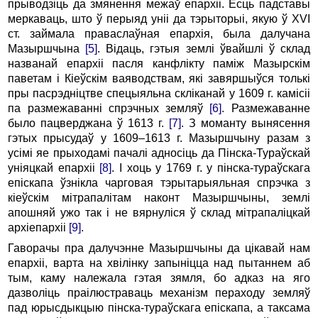
прыводзіць да змянення межаў епархіі. Ёсць падставы
меркаваць, што ў перыяд уніі да тэрыторыі, якую ў XVI
ст. займала праваслаўная епархія, была далучана
Мазыршчына
[5]
. Відаць, гэтыя землі ўвайшлі ў склад
названай епархіі пасля канфлікту паміж Мазырскім
паветам і Кіеўскім ваяводствам, які завяршыўся толькі
пры пасрэдніцтве спецыяльна скліканай у 1609 г. камісіі
па размежаванні спрэчных земляў
[6]
. Размежаванне
было пацверджана ў 1613 г.
[7]
. З моманту вынясення
гэтых прысудаў у 1609–1613 г. Мазыршчыну разам з
усімі яе прыходамі пачалі адносіць да Пінска-Тураўскай
уніяцкай епархіі
[8]
. І хоць у 1769 г. у пінска-тураўскага
епіскапа ўзнікла чарговая тэрытарыяльная спрэчка з
кіеўскім мітрапалітам наконт Мазыршчыны, землі
апошняй ужо так і не вярнуліся ў склад мітрапаліцкай
архіепархіі
[9]
.
Гаворачы пра далучэнне Мазыршчыны да цікавай нам
епархіі, варта на хвілінку запыніцца над пытаннем аб
тым, каму належала гэтая зямля, бо адказ на яго
дазволіць праілюстраваць механізм пераходу земляў
пад юрысдыкцыю пінска-тураўскага епіскапа, а таксама