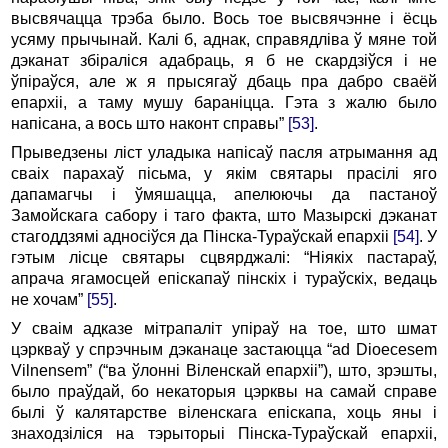
высвячацца трэба было. Вось тое высвячэнне і ёсць
усяму прычынай. Калі б, аднак, справядліва ў мяне той
дэканат збіраліся адабраць, я б не скардзіўся і не
ўпіраўся, але ж я прысягаў дбаць пра дабро сваёй
епархіі, а таму мушу бараніцца. Гэта з жалю было
напісана, а вось што наконт справы”
[53]
.
Прыведзены ліст уладыка напісаў пасля атрымання ад
сваіх парахаў пісьма, у якім святары прасілі яго
дапамагчы і ўмяшацца, апелюючы да пастаноў
Замойскага сабору і таго факта, што Мазырскі дэканат
стагоддзямі адносіўся да Пінска-Тураўскай епархіі
[54]
. У
гэтым лісце святары сцвярджалі: “Ніякіх пастараў,
апрача ягамосцей епіскапаў пінскіх і тураўскіх, ведаць
не хочам”
[55]
.
У сваім адказе мітрапаліт упіраў на тое, што шмат
цэркваў у спрэчным дэканаце застаюцца “ad Dioecesem
Vilnensem” (“ва ўлонні Віленскай епархіі”), што, зрэшты,
было праўдай, бо некаторыя цэрквы на самай справе
былі ў калятарстве віленскага епіскапа, хоць яны і
знаходзіліся на тэрыторыі Пінска-Тураўскай епархіі,