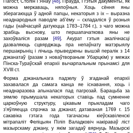
Пагост, Столін і Янаў
[48]
. Праўда, і гэтыя дакументы, як
можна меркаваць, няпоўныя. Хоць сёння яны
зберагаюцца ў адной папцы, некаторыя з іх – выразна
неаднародныя паводле аб’ёму – складаліся ў розныя
гады (найчасцей датуюцца 1783–1784 г.), з чаго можна
зрабіць выснову, што першапачаткова яны не
захоўваліся разам
[49]
. Акурат гэтыя акалічнасці
дазваляюць сцвярджаць пра непаўнату матэрыялу
першакрыніц і лічыць прыведзены вышэй пералік з 14
дэканатаў (разам з новаўтвораным Убарцкім) у межах
Пінска-Тураўскай епархіі вычарпальным прынамсі для
XVIII ст.
Форма дэканальнага падзелу ў згаданай епархіі
захавалася да самага канца яе існавання, хоць і
неаднаразова апыналася пад пагрозай. Барацьба за
зямлю прымушала некаторых ставіць пад сумненне
царкоўную структуру, цікавым прыкладам чаго
з’яўляецца спрэчка за дэканат, датаваная 1769 г. 15
сакавіка гэтага года тагачасны кіеўскавіленскі
мітрапаліт Феліцыян Піліп Валадковіч накіраваў ліст
мазырскаму дэкану, у якім загадаў вярнуць Мазырскі