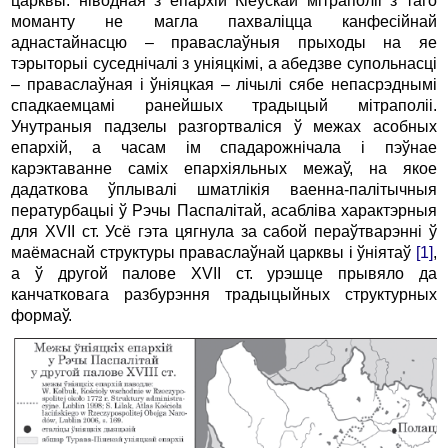
царквы: ніводная з епархій Кіеўскай мітраполіі з таго
моманту не магла пахваліцца канфесійнай
аднастайнасцю – праваслаўныя прыходы на яе
тэрыторыі суседнічалі з уніяцкімі, а абедзве супольнасці
– праваслаўная і ўніяцкая – лічылі сябе непасрэднымі
спадкаемцамі ранейшых традыцый мітраполіі.
Унутраныя падзелы разгортваліся ў межах асобных
епархій, а часам ім спадарожнічала і пэўнае
карэктаванне саміх епархіяльных межаў, на якое
дадаткова ўплывалі шматлікія ваенна-палітычныя
пературбацыі ў Рэчы Паспалітай, асабліва характэрныя
для XVII ст. Усё гэта цягнула за сабой пераўтварэнні ў
маёмаснай структуры праваслаўнай царквы і ўніятаў
[1]
,
а ў другой палове XVII ст. урэшце прывяло да
канчатковага разбурэння традыцыйных структурных
формаў.