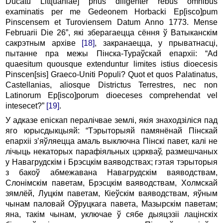
Ducatu Litt[uaniae] prius diligenter rebus omnibus
examinatis per me Gedeonem Horbacki Ep[isco]pum
Pinscensem et Turoviensem Datum Anno 1773. Mense
Februarii Die 26”, які зберагаецца сёння ў Ватыканскім
сакрэтным архіве
[18]
, закранаецца, у прыватнасці,
пытанне пра межы Пінска-Тураўскай епархіі: “Ad
quaesitum quousque extenduntur limites istius dioecesis
Pinscen[sis] Graeco-Uniti Populi? Quot et quos Palatinatus,
Castellanias, aliosque Districtus Terrestres, nec non
Latinorum Ep[isco]porum dioeceses comprehendat vel
intesecet?”
[19]
.
У адказе епіскап пералічвае землі, якія знаходзіліся пад
яго юрысдыкцыяй: “Тэрыторыяй памянёнай Пінскай
епархіі з’яўляецца амаль выключна Пінскі павет, калі не
лічыць некаторых парафіяльных цэркваў, размешчаных
у Навагрудскім і Брэсцкім ваяводствах; гэтая тэрыторыя
з бакоў абмежавана Навагрудскім ваяводствам,
Слонімскім паветам, Брэсцкім ваяводствам, Холмскай
зямлёй, Луцкім паветам, Кіеўскім ваяводствам, яўным
чынам паловай Оўруцкага павета, Мазырскім паветам;
яна, такім чынам, уключае ў сябе дыяцэзіі лацінскіх