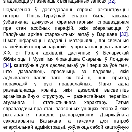
згадваюцца ў пазнейшых візітацыйных запісах
[32]
.
Пададзеная ў даследаванні спроба рэканструкцыі
гісторыі Пінска-Тураўскай епархіі была таксама
ўзбагачана дзякуючы фрагментарным справаздачам
пра стан асобных парафій, якія зберагаюцца ў
Галоўным архіве старажытных актаў у Варшаве
[33]
.
Шмат інфармацыі дадалі і матэрыялы, прысвечаныя
пазнейшай гісторыі парафій – у прыватнасці, датаваныя
XIX ст. Гэтыя архіваліі, даступныя ў Беларускай
бібліятэцы і Музеі імя Францішка Скарыны ў Лондане
[34]
, каштоўныя для даследчыкаў уніі перш за ўсё тым,
што дазваляюць прасачыць за падзеямі, якія
адбываліся пасля таго, як той ці іншы прыход
пераходзіў у рукі праваслаўных. Яшчэ адна
разнавіднасць крыніц, якія дазволілі высветліць
арганізацыйную структуру, – разнастайныя перапісы
агульнага і статыстычнага характару. Гэтыя
справаздачы пра стан паасобных уніяцкіх епархій, якія
рыхтаваліся паводле распараджэння Дзяржаўнага
сакратарыята Ватыкана, а таксама для патрэб
епархіяльнай адміністрацыі, уяўляюць сабой каштоўную