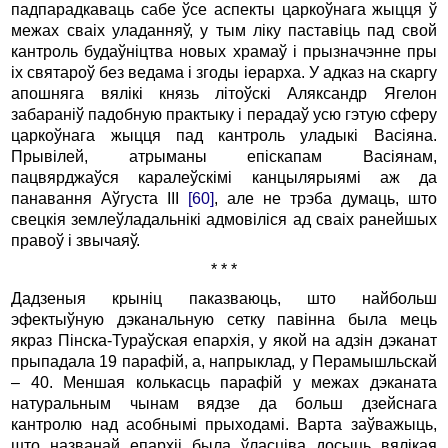
падпарадкаваць сабе ўсе аспекты царкоўнага жыцця ў
межах сваіх уладанняў, у тым ліку паставіць пад свой
кантроль будаўніцтва новых храмаў і прызначэнне пры
іх святароў без ведама і згоды іерарха. У адказ на скаргу
апошняга вялікі князь літоўскі Аляксандр Ягелон
забараніў падобную практыку і перадаў усю гэтую сферу
царкоўнага жыцця пад кантроль уладыкі Васіяна.
Прывілей, атрыманы епіскапам Васіянам,
пацвярджаўся каралеўскімі канцылярыямі аж да
панавання Аўгуста III
[60]
, але не трэба думаць, што
свецкія землеўладальнікі адмовіліся ад сваіх ранейшых
правоў і звычаяў.
* * *
Дадзеныя крыніц паказваюць, што найбольш
эфектыўную дэканальную сетку павінна была мець
якраз Пінска-Тураўская епархія, у якой на адзін дэканат
прыпадала 19 парафій, а, напрыклад, у Перамышльскай
– 40. Меншая колькасць парафій у межах дэканата
натуральным чынам вядзе да больш дзейснага
кантролю над асобнымі прыходамі. Варта заўважыць,
што названай епархіі была ўласціва досыць вялікая