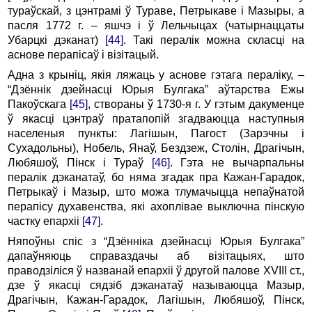
тураўскай, з цэнтрамі ў Тураве, Петрыкаве і Мазыры, а
пасля 1772 г. – яшчэ і ў Лельчыцах (чатырнаццаты
Убарцкі дэканат)
[44]
. Такі пералік можна скласці на
аснове перапісаў і візітацый.
Адна з крыніц, якія ляжаць у аснове гэтага пераліку, –
“Дзённік дзейнасці Юрыя Булгака” аўтарства Ежы
Пакоўскага
[45]
, створаны ў 1730-я г. У гэтым дакуменце
ў якасці цэнтраў пратапопій згадваюцца наступныя
населеныя пункты: Лагішын, Пагост (Зарэчны і
Сухадольны), Нобель, Янаў, Бездзеж, Столін, Драгічын,
Любяшоў, Пінск і Тураў
[46]
. Гэта не вычарпальны
пералік дэканатаў, бо няма згадак пра Кажан-Гарадок,
Петрыкаў і Мазыр, што можа тлумачыцца непаўнатой
перапісу духавенства, які ахоплівае выключна пінскую
частку епархіі
[47]
.
Няпоўны спіс з “Дзённіка дзейнасці Юрыя Булгака”
дапаўняюць справаздачы аб візітацыях, што
праводзіліся ў названай епархіі ў другой палове XVIII ст.,
дзе ў якасці сядзіб дэканатаў называюцца Мазыр,
Драгічын, Кажан-Гарадок, Лагішын, Любяшоў, Пінск,