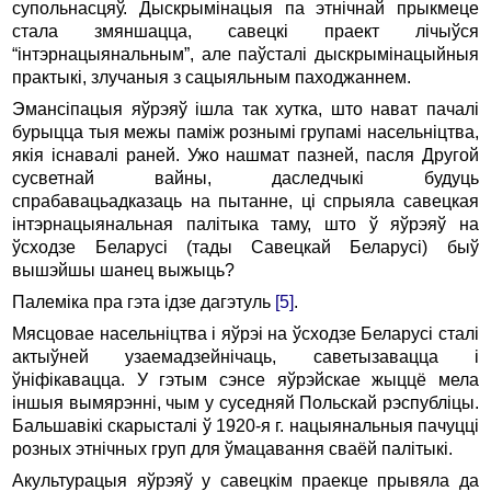
супольнасцяў. Дыскрымінацыя па этнічнай прыкмеце
стала змяншацца, савецкі праект лічыўся
“інтэрнацыянальным”, але паўсталі дыскрымінацыйныя
практыкі, злучаныя з сацыяльным паходжаннем.
Эмансіпацыя яўрэяў ішла так хутка, што нават пачалі
бурыцца тыя межы паміж рознымі групамі насельніцтва,
якія існавалі раней. Ужо нашмат пазней, пасля Другой
сусветнай вайны, даследчыкі будуць
спрабавацьадказаць на пытанне, ці спрыяла савецкая
інтэрнацыянальная палітыка таму, што ў яўрэяў на
ўсходзе Беларусі (тады Савецкай Беларусі) быў
вышэйшы шанец выжыць?
Палеміка пра гэта ідзе дагэтуль
[5]
.
Мясцовае насельніцтва і яўрэі на ўсходзе Беларусі сталі
актыўней узаемадзейнічаць, саветызавацца і
ўніфікавацца. У гэтым сэнсе яўрэйскае жыццё мела
іншыя вымярэнні, чым у суседняй Польскай рэспубліцы.
Бальшавікі скарысталі ў 1920-я г. нацыянальныя пачуцці
розных этнічных груп для ўмацавання сваёй палітыкі.
Акультурацыя яўрэяў у савецкім праекце прывяла да