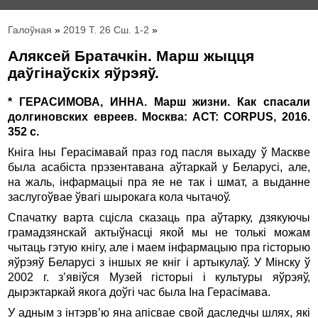
Галоўная
»
2019 Т. 26 Сш. 1-2
»
Аляксей Братачкін. Марш жыцця
даўгінаўскіх яўрэяў.
* ГЕРАСИМОВА, ИННА. Марш жизни. Как спасали
долгиновских евреев. Москва: ACT: CORPUS, 2016.
352 c.
Кніга Іны Герасімавай праз год пасля выхаду ў Маскве
была асабіста прэзентавана аўтаркай у Беларусі, але,
на жаль, інфармацыі пра яе не так і шмат, а выданне
заслугоўвае ўвагі шырокага кола чытачоў.
Спачатку варта сцісла сказаць пра аўтарку, дзякуючы
грамадзянскай актыўнасці якой мы не толькі можам
чытаць гэтую кнігу, але і маем інфармацыю пра гісторыю
яўрэяў Беларусі з іншых яе кніг і артыкулаў. У Мінску ў
2002 г. з’явіўся Музей гісторыі і культуры яўрэяў,
дырэктаркай якога доўгі час была Іна Герасімава.
У адным з інтэрв’ю яна апісвае свой даследчы шлях, які