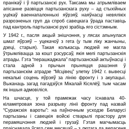
пранікаў і ў партызанскі рух. Таксама мы атрымліваем
апісанне развіцця партызанскага руху – ад стыхійных
уцёкаў ваеннапалонныхі яўрэяў, наяўнасці невялікіх
разрозненых груп да спроб савецкага ўрада паставіць
пад кантроль партызанскі рухі зрабіць яго сістэмным.
У 1942 г., пасля акцый знішчэння, у лясах апынулася
шмат яўрэяў – уцекачоў з гета (у тым ліку жанчыны,
дзеці, старыя). Такая колькасць людзей не магла
ўтрымлівацца за кошт рэсурсаў, якія мелі партызанскія
атрады. Гэта “перашкаджала” партызанскай актыўнасці і
стала адной з прычын прыняцця рашэння ў
партызанскім атрадзе “Мсцівец” улетку 1942 г. вывесці
некалькі соцень яўрэяў за лінію фронту і з акупацыі.
Выканаць загад пагадзіўся Мікалай Кісялёў, тым часам
як іншыя адмовіліся.
На шчасце, у той прамежак часу існавала 40-
кіламетровая зона разрыву лініі фронту пад назвай
“Суражскія вароты”: на паўночным усходзе Беларусі
партызаны і савецкія войскі стварылі прастору для
перамяшчэння людзей і грузаў. Гэтая магчымасць
праіснавала ўсяго сем месяцаў – з лютага да верасеня