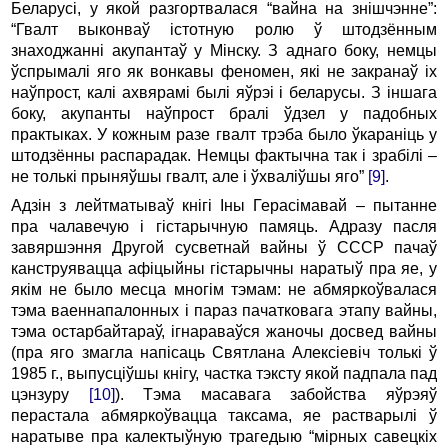
Беларусі, у якой разгортвалася “вайна на знішчэнне”:
“Гвалт выконваў істотную ролю ў штодзённым
знаходжанні акупантаў у Мінску. З аднаго боку, немцы
ўспрымалі яго як вонкавы феномен, які не закранаў іх
наўпрост, калі ахвярамі былі яўрэі і беларусы. З іншага
боку, акупанты наўпрост бралі ўдзел у падобных
практыках. У кожным разе гвалт трэба было ўкараніць у
штодзённы распарадак. Немцы фактычна так і зрабілі –
не толькі прыняўшы гвалт, але і ўхваліўшы яго”
[9]
.
Адзін з лейтматываў кнігі Іны Герасімавай – пытанне
пра чалавечую і гістарычную памяць. Адразу пасля
завяршэння Другой сусветнай вайны ў СССР пачаў
канструявацца афіцыйны гістарычны наратыў пра яе, у
якім не было месца многім тэмам: не абмяркоўвалася
тэма ваеннапалонных і параз пачатковага этапу вайны,
тэма остарбайтараў, ігнараваўся жаночы досвед вайны
(пра яго змагла напісаць Святлана Алексіевіч толькі ў
1985 г., выпусціўшы кнігу, частка тэксту якой падпала пад
цэнзуру
[10]
). Тэма масавага забойства яўрэяў
перастала абмяркоўвацца таксама, яе растварылі ў
наратыве пра калектыўную трагедыю “мірных савецкіх