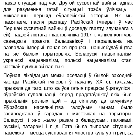
паказ сітуацыі пад час Другой сусветнай вайны, аднак
для разумення гэтай сітуацыі трэба ўлічваць і
міжваенны перыяд еўрапейскай гісторыі. Як мы
памятаем, пасля распаду Расійскай імперыі ў час
Першай сусветнай вайны (і досведу гвалту, злучанага з
ёй), падзей лютага і кастрычніка 1917 г. узніклі контуры
савецкага праекта бальшавікоў і паралельна на
развалах імперыі пачаліся працэсы нацыябудаўніцтва
на яе былых тэрыторыях. Беларускі нацыяналізм,
украінскі нацыяналізм, польскі нацыяналізм сталі
часткай публічнай палітыкі.
Поўная ліквідацыя мяжы аселасці ў былой заходняй
частцы Расійскай імперыі ў пачатку ХХ ст. таксама
прывяла да таго, што ва ўсе гэтыя працэсы ўцягнуліся і
яўрэйскія супольнасці, сярод прадстаўнікоў якіх былі
прыхільнікі розных ідэй – ад сіянізму да камунізму.
Яўрэйскае насельніцтва галоўным чынам было
засяроджана ў гарадах і мястэчках на тэрыторыі
Беларусі, і яно жыло разам з беларусамі, палякамі,
рускімі, татарамі і г. д. Гэта была тыповая сітуацыя
памежжа – месца суіснавання мноства культур і груп, са