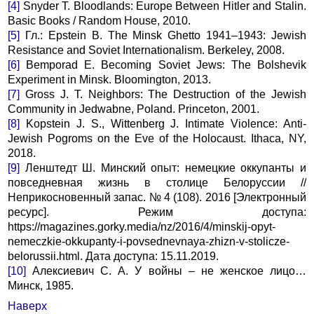
[4]
Snyder Т. Bloodlands: Europe Between Hitler and Stalin.
Basic Books / Random House, 2010.
[5]
Гл.: Epstein В. The Minsk Ghetto 1941–1943: Jewish
Resistance and Soviet Internationalism. Berkeley, 2008.
[6]
Bemporad E. Becoming Soviet Jews: The Bolshevik
Experiment in Minsk. Bloomington, 2013.
[7]
Gross J. T. Neighbors: The Destruction of the Jewish
Community in Jedwabne, Poland. Princeton, 2001.
[8]
Kopstein J. S., Wittenberg J. Intimate Violence: Anti-
Jewish Pogroms on the Eve of the Holocaust. Ithaca, NY,
2018.
[9]
Ленштедт Ш. Минский опыт: немецкие оккупанты и
повседневная жизнь в столице Белоруссии //
Неприкосновенный запас. № 4 (108). 2016 [Электронный
ресурс]. Режим доступа:
https://magazines.gorky.media/nz/2016/4/minskij-opyt-
nemeczkie-okkupanty-i-povsednevnaya-zhizn-v-stolicze-
belorussii.html. Дата доступа: 15.11.2019.
[10]
Алексиевич С. А. У войны – не женское лицо…
Минск, 1985.
Наверх