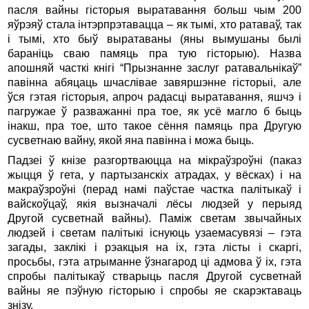
пасля вайны гісторыя выратавання больш чым 200
яўрэяў стала інтэрпрэтавацца – як тымі, хто ратаваў, так
і тымі, хто быў выратаваны (яны вымушаны былі
бараніць сваю памяць пра тую гісторыю). Назва
апошняй часткі кнігі “Прызнанне заслуг ратавальнікаў”
павінна абяцаць шчаслівае завяршэнне гісторыі, але
ўся гэтая гісторыя, апроч радасці выратавання, яшчэ і
пагружае ў разважанні пра тое, як усё магло б быць
інакш, пра тое, што такое сёння памяць пра Другую
сусветнаю вайну, якой яна павінна і можа быць.
Падзеі ў кнізе разгортваюцца на мікраўзроўні (паказ
жыцця ў гета, у партызанскіх атрадах, у вёсках) і на
макраўзроўні (перад намі паўстае частка палітыкаў і
вайскоўцаў, якія вызначалі лёсы людзей у перыяд
Другой сусветнай вайны). Паміж светам звычайных
людзей і светам палітыкі існуюць узаемасувязі – гэта
загады, заклікі і рэакцыя на іх, гэта лісты і скаргі,
просьбы, гэта атрыманне ўзнагарод ці адмова ў іх, гэта
спробы палітыкаў стварыць пасля Другой сусветнай
вайны яе пэўную гісторыю і спробы яе скарэктаваць
знізу.