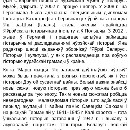
ідэя стварэння першага яўрэйскага музея ў Беларусі.
Музей, адкрыты ў 2002 г., працуе і цяпер. У 2008 г. Іна
Герасімава была адзначана спецыяльным дыпломам
Інстытута Катастрофы і Гераічнасці яўрэйскага народа
Яд ва-Шэм (Ізраіль), стала членам кіраўніцтва
Яўрэйскага гістарычнага інстытута ў Польшчы. З 2012 г.
жыве ў Германіі і працягвае актыўна займацца
гістарычнымі даследаваннямі яўрэйскай гісторыі. Яна
рэдактар шасці выданняў зборнікаў “Яўрэі Беларусі.
Гісторыя і культура”, у якіх распавядаецца пра доўгую
гісторыю яўрэйскай грамады ў краіне.
Кніга “Марш жыцця. Як ратавалі даўгінаўскіх яўрэяў”
можа быць прачытана з розных перспектыў, як і ўся
гісторыя Другой сусветнай вайны. Вельмі важна знайсці
новы сюжэт, новую гісторыю, праз якую можна было б
расказацьпра тую эпоху. Такім новым сюжэтам робіцца
неверагодная і малавядомая гісторыя, што адбылася ў
перыяд акупацыі і вайны паміж Савецкім Саюзам і
нацысцкай Германіяй у 1941–1945 г. Калі каротка – гэта
ўнікальная гісторыя ратавання ў 1942 г. і выхаду з
акупаванай нацыстамі тэрыторыі Беларусі вялікай