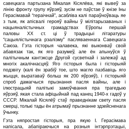
савецкага партызана Мікалая Кісялёва, які вывеў за
лінію фронту групу яўрэяў, зусім не паўстае ў кнізе Іны
Герасімавай “гераічнай”, асабліва калі параўноўваць яе
з тым, як апісвалі герояў вайны ў мілітарызаваных і
нацыяналістычных грамадствах Еўропы першай
паловы ХХ ст. ці ў традыцыі літаратуры
“сацыялістычнага рэалізму” пасляваеннага Савецкага
Саюза. Гэта гісторыя чалавека, які выконваў свой
абавязак так, як яго разумеў, але ён апынуўся ў
палітычным кантэксце Другой сусветнай і залежаў ад
многіх акалічнасцяў. Яго гісторыя была і гісторыяй
подзвігу (калі ён зрабіў тое, што магло пазбавіць яго
жыцця, выратаваў больш як 200 яўрэяў), і гісторыяй
спроб дамагчыся прызнання пасля вайны, але і
ілюстрацыяй палітыкі замоўчвання пра трагедыю
яўрэяў, якая стала афіцыйнай пад канец 1940-х гадоў у
СССР. Мікалай Кісялёў стаў праведнікам свету пасля
смерці, толькі тады ён атрымаў прызнанне здзейсненага
ўчынку.
Гэта няпростая гісторыя, пра якую І. Герасімава
напісала, абапіраючыся на розныя інтэрпрэтацыі,