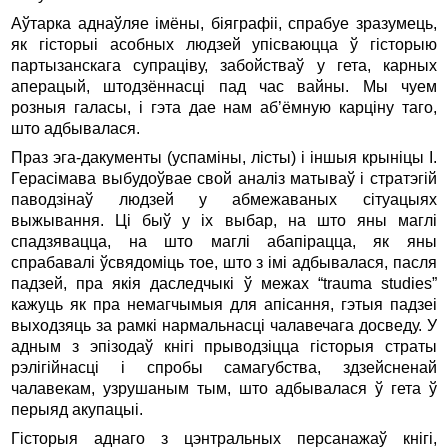
Аўтарка аднаўляе імёны, біяграфіі, спрабуе зразумець,
як гісторыі асобных людзей упісваюцца ў гісторыю
партызанскага супраціву, забойстваў у гета, карных
аперацый, штодзённасці пад час вайны. Мы чуем
розныя галасы, і гэта дае нам аб’ёмную карціну таго,
што адбывалася.
Праз эга-дакументы (успаміны, лісты) і іншыя крыніцы І.
Герасімава выбудоўвае свой аналіз матываў і стратэгій
паводзінаў людзей у абмежаваных сітуацыях
выжывання. Ці быў у іх выбар, на што яны маглі
спадзявацца, на што маглі абапірацца, як яны
спрабавалі ўсвядоміць тое, што з імі адбывалася, пасля
падзей, пра якія даследчыкі ў межах “trauma studies”
кажуць як пра немагчымыя для апісання, гэтыя падзеі
выходзяць за рамкі нармальнасці чалавечага досведу. У
адным з эпізодаў кнігі прыводзіцца гісторыя страты
рэлігійнасці і спробы самагубства, здзейсненай
чалавекам, узрушаным тым, што адбывалася ў гета ў
перыяд акупацыі.
Гісторыя аднаго з цэнтральных персанажаў кнігі,