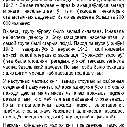
1942 г. Самае галоўнае – праз іх ажыццяўляўся вывад
мірнага насельніцтва ў тыл (паводле некаторых
статыстычных дадзеных, было выведзена больш за 200
000 чалавек).
Вывесці групу яўрэяў было вельмі складана, існавала
небяспека даносу з боку мясцовага насельніцтва, у
самой групе былі старыя людзі. Паход пачаўся ў жніўні
1942 г. і завяршыўся 24 верасня 1942 г., калі нямецкія
войскі пачалі аперацыю закрыцця “Суражскіх варотаў”
(гэта была апошняя трагедыя, у якой таксама загінула
частка ўдзельнікаў паходу). Потым трэба было рухацца
яшчэ цягам месяца, каб нарэшце трапіць у тыл.
У наступных частках кнігі, выкарыстоўваючы сабраныя
сведчанні і дакументы, аўтарка аднаўляе ўсю гісторыю
паходу, даючы магчымасць чытачам пражыць падзею
разам з тымі, хто меў тыя выпрабаванні ў рэальнасці.
Гэты антрапалагічны досвед надзеі, выратавання,
траўмы, страты, жаху ўражвае і адначасова паказвае,
што адбываецца з людзьмі ў перыяд вайны (кожнай).
Некалькі фінальных частак кнігі прысвечаны таму, як