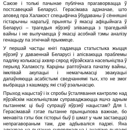
Саюзе і толькі пачынае публічна прагаворвацца ў
постсавецкай Беларусі. Герасімава адзначае, што
аповед пра Халакост спецыфічна ўбудаваны ў сённяшні
гістарычны наратыў, прыняты ў якасці афіцыйнага ў
Беларусі – трагедыя яўрэяў зліваецца з трагедыяй
вайны і не вылучаецца ў якасці асобнай тэмы аналізу
генацыду па этнічнай прыкмеце.
У першай частцы кнігі падаецца статыстыка жыцця
яўрэяў у даваеннай Беларусі і апісваюцца праблемы
падліку колькасці ахвяр сярод яўрэйскага насельніцтва ў
перыяд Халакосту. Карціны раптоўнага пачатку вайны,
імклівай акупацыі і немагчымасці эвакуацыі
дапаўняюцца асабістымі сведчаннямі тых, хто не змог
выбрацца з кашмару, які стаў рэальнасцю.
Прыход нацыстаў і іх спробы ўсталявання кантролю над
яўрэйскім насельніцтвам суправаджаюцца яшчэ адным
пытаннем: ці быў супраціў яўрэяў нацыстам? Для І.
Герасімавай гэтае пытанне прынцыпова важнае, бо
менавіта гэты бок гісторыі быў (і шмат у чым застаецца)
непрагавораным там, дзе адбываліся падзеі. Яна
адказвае на пытанне сцвярджальна і аналізуе выпадкі