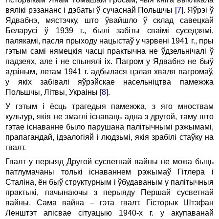
вялікі рэзананс і дэбаты ў сучаснай Польшчы
[7]
. Яўрэі ў
Ядвабнэ, мястэчку, што ўвайшло ў склад савецкай
Беларусі ў 1939 г., былі забіты сваімі суседзямі,
палякамі, пасля прыходу нацыстаў у чэрвені 1941 г., пры
гэтым самі нямецкія часці практычна не ўдзельнічалі ў
падзеях, але і не спынялі іх. Пагром у Ядвабнэ не быў
адзіным, летам 1941 г. адбылася цэлая хваля пагромаў,
у якіх забівалі яўрэйскае насельніцтва памежжа
Польшчы, Літвы, Украіны
[8]
.
У гэтым і ёсць трагедыя памежжа, з яго мноствам
культур, якія не змаглі існаваць адна з другой, таму што
гэтае існаванне было парушана палітычнымі рэжымамі,
прапагандай, ідэалогіяй і людзьмі, якія зрабілі стаўку на
гвалт.
Гвалт у перыяд Другой сусветнай вайны не можа быць
патлумачаны толькі існаваннем рэжымаў Гітлера і
Сталіна, ён быў структурным і ўбудаваным у палітычныя
практыкі, пачынаючы з перыяду Першай сусветнай
вайны. Сама вайна – гэта гвалт. Гісторык Штэфан
Ленштэт апісвае сітуацыю 1940-х г. у акупаванай