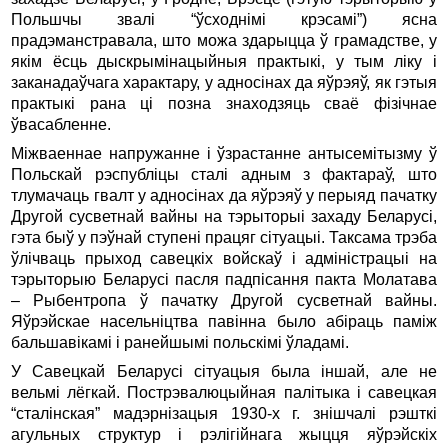
Польшчы звалі “ўсходнімі крэсамі”) ясна
прадэманстравала, што можа здарыцца ў грамадстве, у
якім ёсць дыскрымінацыйныя практыкі, у тым ліку і
заканадаўчага характару, у адносінах да яўрэяў, як гэтыя
практыкі рана ці позна знаходзяць сваё фізічнае
ўвасабленне.
Міжваеннае напружанне і ўзрастанне антысемітызму ў
Польскай рэспубліцы сталі адным з фактараў, што
тлумачаць гвалт у адносінах да яўрэяў у перыяд пачатку
Другой сусветнай вайны на тэрыторыі захаду Беларусі,
гэта быў у пэўнай ступені працяг сітуацыі. Таксама трэба
ўлічваць прыход савецкіх войскаў і адміністрацыі на
тэрыторыю Беларусі пасля падпісання пакта Молатава
– Рыбентропа ў пачатку Другой сусветнай вайны.
Яўрэйскае насельніцтва павінна было абіраць паміж
бальшавікамі і ранейшымі польскімі ўладамі.
У Савецкай Беларусі сітуацыя была іншай, але не
вельмі лёгкай. Пострэвалюцыйная палітыка і савецкая
“сталінская” мадэрнізацыя 1930-х г. знішчалі рэшткі
агульных структур і рэлігійнага жыцця яўрэйскіх