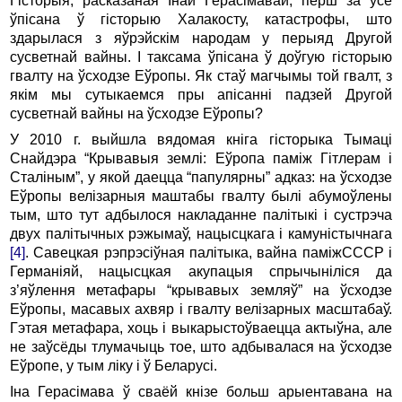
Гісторыя, расказаная Інай Герасімавай, перш за ўсё
ўпісана ў гісторыю Халакосту, катастрофы, што
здарылася з яўрэйскім народам у перыяд Другой
сусветнай вайны. І таксама ўпісана ў доўгую гісторыю
гвалту на ўсходзе Еўропы. Як стаў магчымы той гвалт, з
якім мы сутыкаемся пры апісанні падзей Другой
сусветнай вайны на ўсходзе Еўропы?
У 2010 г. выйшла вядомая кніга гісторыка Тымаці
Снайдэра “Крывавыя землі: Еўропа паміж Гітлерам і
Сталіным”, у якой даецца “папулярны” адказ: на ўсходзе
Еўропы велізарныя маштабы гвалту былі абумоўлены
тым, што тут адбылося накладанне палітыкі і сустрэча
двух палітычных рэжымаў, нацысцкага і камуністычнага
[4]
. Савецкая рэпрэсіўная палітыка, вайна паміжСССР і
Германіяй, нацысцкая акупацыя спрычыніліся да
з’яўлення метафары “крывавых земляў” на ўсходзе
Еўропы, масавых ахвяр і гвалту велізарных масштабаў.
Гэтая метафара, хоць і выкарыстоўваецца актыўна, але
не заўсёды тлумачыць тое, што адбывалася на ўсходзе
Еўропе, у тым ліку і ў Беларусі.
Іна Герасімава ў сваёй кнізе больш арыентавана на