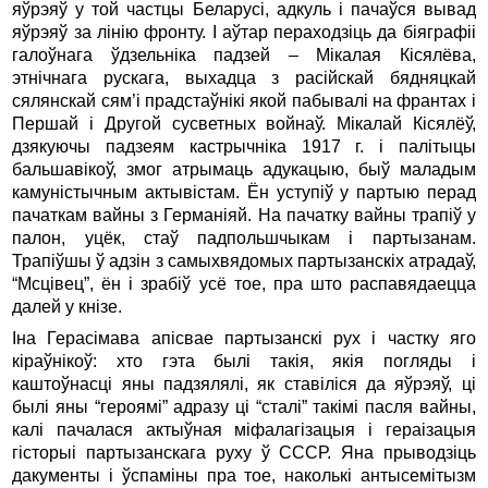
яўрэяў у той частцы Беларусі, адкуль і пачаўся вывад
яўрэяў за лінію фронту. І аўтар пераходзіць да біяграфіі
галоўнага ўдзельніка падзей – Мікалая Кісялёва,
этнічнага рускага, выхадца з расійскай бядняцкай
сялянскай сям’і прадстаўнікі якой пабывалі на франтах і
Першай і Другой сусветных войнаў. Мікалай Кісялёў,
дзякуючы падзеям кастрычніка 1917 г. і палітыцы
бальшавікоў, змог атрымаць адукацыю, быў маладым
камуністычным актывістам. Ён уступіў у партыю перад
пачаткам вайны з Германіяй. На пачатку вайны трапіў у
палон, уцёк, стаў падпольшчыкам і партызанам.
Трапіўшы ў адзін з самыхвядомых партызанскіх атрадаў,
“Мсцівец”, ён і зрабіў усё тое, пра што распавядаецца
далей у кнізе.
Іна Герасімава апісвае партызанскі рух і частку яго
кіраўнікоў: хто гэта былі такія, якія погляды і
каштоўнасці яны падзялялі, як ставіліся да яўрэяў, ці
былі яны “героямі” адразу ці “сталі” такімі пасля вайны,
калі пачалася актыўная міфалагізацыя і гераізацыя
гісторыі партызанскага руху ў СССР. Яна прыводзіць
дакументы і ўспаміны пра тое, наколькі антысемітызм