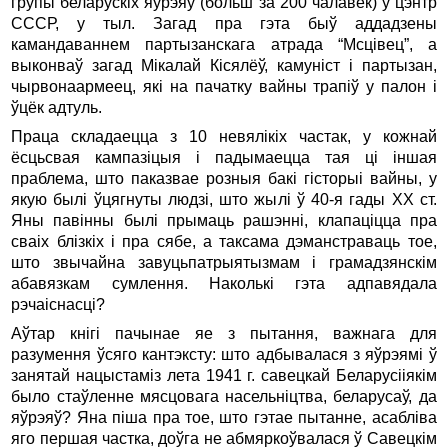
групы беларускіх яўрэяў (больш за 200 чалавек) у цэнтр
СССР, у тыл. Загад пра гэта быў аддадзены
камандаваннем партызанскага атрада “Мсцівец”, а
выконваў загад Мікалай Кісялёў, камуніст і партызан,
чырвонаармеец, які на пачатку вайны трапіў у палон і
ўцёк адтуль.
Праца складаецца з 10 невялікіх частак, у кожнай
ёсцьсвая кампазіцыя і падымаецца тая ці іншая
праблема, што паказвае розныя бакі гісторыі вайны, у
якую былі ўцягнуты людзі, што жылі ў 40-я гады ХХ ст.
Яны павінны былі прымаць рашэнні, клапаціцца пра
сваіх блізкіх і пра сябе, а таксама дэманстраваць тое,
што звычайна завуцьпатрыятызмам і грамадзянскім
абавязкам сумлення. Наколькі гэта адпавядала
рэчаіснасці?
Аўтар кнігі пачынае яе з пытання, важнага для
разумення ўсяго кантэксту: што адбывалася з яўрэямі ў
занятай нацыстаміз лета 1941 г. савецкай Беларусііякім
было стаўленне мясцовага насельніцтва, беларусаў, да
яўрэяў? Яна піша пра тое, што гэтае пытанне, асабліва
яго першая частка, доўга не абмяркоўвалася ў Савецкім