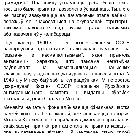
грамадзян”. Пра вайну ўспамінаць трэба было толькі
тое, што было прынята і дазволена ўспамінаць. Тыя, хто
не паспеў эвакуявацца на пачатковым этапе вайны і
перажыў яе, знаходзячыся на акупаванай тэрыторыі,
таксама знаходзіліся пад грузам страху і магчымых
абвінавачанняў у калабарацыі.
Пад канец 1940-х г. у познесталінскім СССР
разгарнулася ідэалагічная палітычная кампанія па
“змаганні з касмапалітызмам”, якая прыняла
антысеміцкі характар, што таксама негатыўна
паўплывала на мемарыялізацыю нацысцкіх
злачынстваў у адносінах да яўрэйскага насельніцтва. У
1948 г. у Мінску быў забіты супрацоўнікамі Міністэрства
дзяржаўнай бяспекі СССР старшыня Яўрэйскага
антыфашысцкага камітэта і выдатны яўрэйскі
тэатральны дзеяч Саламон Міхоэлс.
Менавіта на гэтым фоне адбываецца фінальная частка
падзей кнігі Іны Герасімавай, дзе апісваецца гісторыя
Мікалая Кісялёва, што спрабаваў дамагчыся прызнання
сваіх заслуг, пра якія раптам стала не прынята казаць –
пра выратаванне яўрэяў. І ў кантэксце гэтых спроб