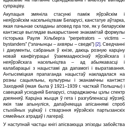
супраціву.
Акупацыя змяніла стасункі паміж яўрэйскім і
неяўрэйскім насельніцтвам Беларусі, канстатуе аўтарка,
якая пачынае складаны аповед пра тое, як у беларускім
кантэксце выглядае выкарыстанне знакамітай формулы
гісторыка Рауля Хільберга “perpetrators – victims –
bystanders” (“злачынцы – ахвяры – сведкі”)
[2]
. Сведчанні
і дакументы, сабраныя ў кнізе, даюць розную карціну
новай канфігурацыі ўзаемаадносінаў яўрэйскага і
неяўрэйскага насельніцтва – ад абыякавасці і
калабарацыі з нацыстамі да дапамогі і выратавання.
Антысеміцкая прапаганда нацыстаў накладалася на
розны сацыяльны, культурны і эканамічны кантэкст
Заходняй (якая была ў 1921–1939 г. часткай Польшчы) і
савецкай усходняй Беларусі, спараджаючы цэлы спектр
дзеянняў. Карціна жыцця ў гета і разгубленасці яўрэяў,
якія там апынуліся, дапаўняецца апісаннямі спроб
стыхійных уцёкаў і стварэння яўрэйскіх партызанскіх
сямейных атрадаў і лагераў.
У наступнай частцы кнігі апісваюцца эпізоды забойства