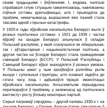
сваімі традыцыямі і ўяўленнямі. І, вядома, палітыкі
спрабавалі гэтую сітуацыю гамагенізаваць, навязваючы
пэўныя сістэмы ідэнтыфікацыі, што і прыводзіла да
праблем, немагчымасць вырашэння якіх пазней стала
таксама адной з прычын катастрофы.
У 1920-я гады яўрэйскае насельніцтва Беларусі жыло ў
розных палітычных сістэмах: з 1921 да 1939 г. частка
яўрэяў на захадзе Беларусі апынулася ў складзе
Польскай рэспублікі, у якой спалучаліся як ліберальная,
так і аўтарытарная і нацыяналістычная палітыка, а
другая частка на ўсходзе Беларусі стала грамадзянамі
савецкай Беларусі (БССР). У Польскай Рэспубліцы і
Савецкай Беларусі яўрэі знаходзіліся ў розных умовах.
У Польшчы шмат у чым захоўваўся рэлігійны рытм
жыцця і супольныя структуры, што існавалі задоўга до
гэтага часу, хоць і адбываўся працэс эмансіпацыі
яўрэйскага насельніцтва. Антысемітызм перыядычна
ператвараўся ў праблему, у залежнасці ад палітычнага
кантэксту і росту ўплыву некаторых партый.
Серыя пагромаў сярэдзіны – другой паловы 1930-х г. на
захадзе Беларусі, у Гродне, Брэсце (гэтую тэрыторыю ў