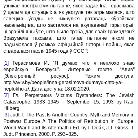
узнікае постфактум пытанне, якое задае Іна Герасімава
ў цэлым да сітуацыі: а як увогуле так атрымалася, што
савецкія ўлады не імкнуліся ратаваць яўрэйскае
насельніцтва, што засталося на акупаванай тэрыторыі,
ці зрабілі яны ўсё, што было трэба, для сваіх грамадзян?
Зразумела таксама, што гэтае пытанне ніколі не
падымалася ў рамках афіцыйнай гісторыі вайны, якая
стваралася пасля 1945 года ў СССР.
[1]
Герасимова И. “Я думаю, что я неплохо знаю
еврейскую Беларусь”. Интервью газете “Авив”
[Электронный ресурс]. Режим доступа:
http://aviv.by/people/inna-gerasimova-dumayu-chto-ya-
neplokho-z/. Дата доступа: 18.02.2020.
[2]
Гл.: Perpetrators Victims Bystanders: The Jewish
Catastrophe, 1933–1945 – September 15, 1993 by Raul
Hilberg.
[3]
Judt T. The Past Is Another Country: Myth and Memory in
Postwar Europe // The Politics of Retribution in Europe.
World War II and Its Aftermath / Ed. by I. Deák, J.T. Gross, T.
Judt. Princeton, 2000. P. 293–325.