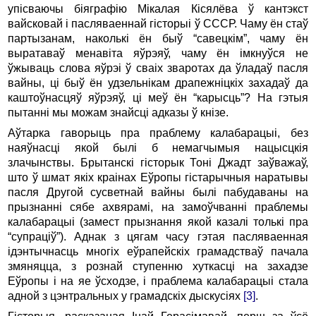
упісваючы біяграфію Мікалая Кісялёва ў кантэкст
вайсковай і пасляваеннай гісторыі ў СССР. Чаму ён стаў
партызанам, наколькі ён быў “савецкім”, чаму ён
выратаваў менавіта яўрэяў, чаму ён імкнуўся не
ўжываць слова яўрэі ў сваіх зваротах да ўладаў пасля
вайны, ці быў ён удзельнікам драпежніцкіх захадаў да
каштоўнасцяў яўрэяў, ці меў ён “карысць”? На гэтыя
пытанні мы можам знайсці адказы ў кнізе.
Аўтарка гаворыць пра праблему калабарацыі, без
наяўнасці якой былі б немагчымыя нацысцкія
злачынствы. Брытанскі гісторык Тоні Джадт заўважаў,
што ў шмат якіх краінах Еўропы гістарычныя наратывы
пасля Другой сусветнай вайны былі пабудаваны на
прызнанні сябе ахвярамі, на замоўчванні праблемы
калабарацыі (замест прызнання якой казалі толькі пра
“супраціў”). Аднак з цягам часу гэтая пасляваенная
ідэнтычнасць многіх еўрапейскіх грамадстваў пачала
змяняцца, з рознай ступенню хуткасці на захадзе
Еўропы і на яе ўсходзе, і праблема калабарацыі стала
адной з цэнтральных у грамадскіх дыскусіях
[3]
.