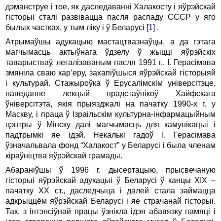
дэманструе і тое, як даследаванні Халакосту і яўрэйскай
гісторыі сталі развівацца пасля распаду СССР у яго
былых частках, у тым ліку і ў Беларусі
[1]
.
Атрымаўшы адукацыю мастацтвазнаўцы, а да гэтага
магчымасць актыўнага ўдзелу ў жыцці яўрэйскіх
таварыстваў, легалізаваным пасля 1991 г., І. Герасімава
змяніла сваю кар’еру, захапіўшыся яўрэйскай гісторыяй
і культурай. Стажыроўка ў Ерусалімскім універсітэце,
наведанне лекцый прадстаўнікоў Хайфскага
ўніверсітэта, якія прыязджалі на пачатку 1990-х г. у
Маскву, і праца ў Ізраільскім культурна-інфармацыйным
цэнтры ў Мінску далі магчымасць для камунікацыі і
падтрымкі яе ідэй. Некалькі гадоў І. Герасімава
ўзначальвала фонд “Халакост” у Беларусі і была членам
кіраўніцтва яўрэйскай грамады.
Абараніўшы ў 1996 г. дысертацыю, прысвечаную
гісторыі яўрэйскай адукацыі ў Беларусі ў канцы ХІХ –
пачатку ХХ ст., даследчыца і далей стала займацца
адкрыццём яўрэйскай Беларусі і яе страчанай гісторыі.
Так, з інтэнсіўнай працы ўзнікла ідэя абавязку памяці і