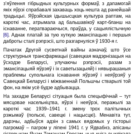
з’яўлення гібрыдных культурных формаў, з дапамогай
якіх яўрэі спрабавалі захаваць хоць нешта ад ранейшай
традыцыі. Яўрэйская ідышысцкая культура раптам, на
кароткі час, атрымала ад бальшавікоў карт-бланш на
існаванне, ператвараючыся, праўда, у сацыялістычную
[6]
. Аднак платай за тую хуткую эмансіпацыю і першыя
даброты сталі рэпрэсіі, што разгарнуліся ў 1930-я г.
Пачатак Другой сусветнай вайны азначаў, што ўсе
структурныя трансфармацыі (савецкая мадэрнізацыя на
ўсходзе Беларусі, улучаючы рэпрэсіі, разам з
эмансіпацыяй яўрэяў і іх саветызацыяй) і нявырашаныя
праблемы супольнага існавання яўрэяў і неяўрэяў у
Савецкай Беларусі і міжваеннай Польшчы стварылі той
фон, на якім усё будзе адбывацца.
На захадзе Беларусі сітуацыя была спецыфічнай – тут
мясцовае насельніцтва, яўрэі і неяўрэі, перажылі за
кароткі час 1939–1941 г. змену трох палітычных
рэжымаў (польскі, савецкі і нацысцкі). Менавіта тут,
дарэчы, адбыўся адзін з самых вядомых у гісторыі
пагромаў – пагром у ліпені 1941 г. у Ядвабнэ, апісаны
гісторыкам Янам Томашам Гросам, чыя кніга выклікала