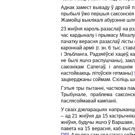
Аднак замест вываду ў другой п
прыбылі ўжо першыя саксонскія
Жамойці выклікалі абурэнне шля
23 жніўня кароль разаслаў на рэ
час кардыналу і прымасу Міхалу
пачатку верасня разаслаў лісты 
кароннай арміі (г. зн. 6 тыс. ст
і Эльбланга. Радзяёўскі хацеў, 
не былі яшчэ распушчаны), зак
саюзнікам Сапегаў, і апошнім
настойваюць літоўскія гетманы)
зацверджаны соймам. Схіліць шля
Гэтыя тры пытанні, часткова па
Трыбунале, праблема саксонск
паслясоймавай кампаніі.
У сваіх дэкларацыях напрыканц
– ад 21 жніўня да 15 кастрычні
жніўня, будучы яшчэ ў Варшаве, 
павета на 15 верасня, каб высл
[20]
. Але пра сам ход гэтага сойм