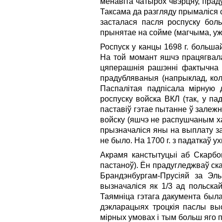
менавіта чатырох чвэрцяў, праду
Таксама да разгляду прымаліся 
засталася пасля роспуску боль
прынятае на сойме (магчыма, у
Роспуск у канцы 1698 г. больша
На той момант яшчэ працягвала
цяперашнія рашэнні фактычна з
прадубляваныя (напрыклад, кольк
Паспалітая падпісала мірную 
роспуску войска ВКЛ (так, у па
паставіў гэтае пытанне ў залеж
войску (яшчэ не распушчаным хар
прызначаліся яны на выплату з
не было. На 1700 г. з падаткаў 
Акрамя канстытуцыі аб Скарбо
пастаноў). Ён прадугледжваў ск
Брандэнбургам-Прусіяй за Эл
вызначаліся як 1/3 ад польска
Таямніца гэтага дакумента была
дэкларацыях троцкія паслы выс
мірных умовах і тым больш яго п