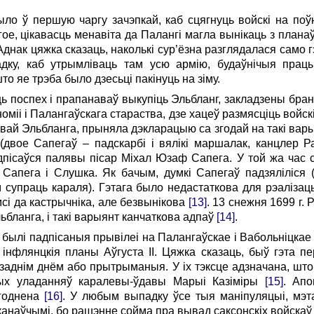
ыло ў першую чаргу зачэпкай, каб сцягнуць войскі на поў
гое, цікавасць менавіта да Палангі магла вынікаць з плана
Аднак цяжка сказаць, наколькі сур’ёзна разглядалася само гэ
дку, каб утрымліваць там усю армію, будаўнічыя прац
то яе трэба было дзесьці пакінуць на зіму.
ць поспех і прапанаваў выкупіць Эльбланг, закладзены бра
оміі і Палангаўскага стараства, дзе хацеў размясціць войс
ай Эльбланга, прыняла дэкларацыю са згодай на такі варыя
(двое Сапегаў – падскарбі і вялікі маршалак, канцлер Р
пісаўся палявы пісар Міхал Юзаф Сапега. У той жа час с
, Сапега і Слушка. Як бачым, думкі Сапегаў падзяліліся 
м супраць караля). Гэтага было недастаткова для рэаліза
сі да кастрычніка, але безвынікова
[13]
. 13 снежня 1699 г.
ьбланга, і такі варыянт канчаткова адпаў
[14]
.
 былі падпісаныя прывілеі на Палангаўскае і Вабольніцкае
інфлянцкія планы Аўгуста ІІ. Цяжка сказаць, быў гэта п
заднім днём або прытрыманыя. У іх тэксце адзначана, шт
ых уладанняў каралевы-ўдавы Марыі Казіміры
[15]
. Апо
згоднена
[16]
. У любым выпадку ўсе тыя маніпуляцыі, мэт
аканаўчымі, бо рашэнне сойма пра вывад саксонскіх войскаў 