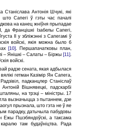
 Станіслава Антонія Шчукі, які
, што Сапегі ў гэты час пачалі
адкова на канец жніўня прыпадае
, да Францішкі Ізабелы Сапегі,
уста ІІ у збліжэнні з Сапегамі ў
скія войскі, якія можна было б
авах
[10]
. Першапачатковы план,
лі – Янішкі – Салаты – Біржы
[11]
.
скія войскі.
ай радзе сената, якая адбылася
 вялікі гетман Казімір Ян Сапега,
Радзівіл, падканцлер Станіслаў
Антоній Вішнявецкі, падскарбі
таляны, на трэці – міністры. 17
агла вызначыцца з пытаннем, дзе
наогул прызнала, што гэта не ў яе
сным парадку, датычыла пабудовы
Ян Ежы Пшэбяндоўскі, а таксама
ь каралю там будаўніцтва. Рада