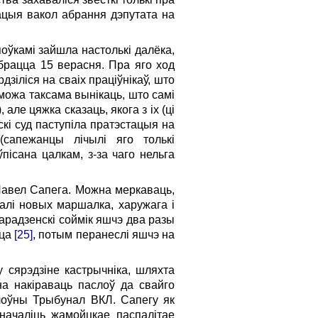
ацыя вакол абрання дэпутата на
оўкамі зайшла настолькі далёка,
брацца 15 верасня. Пра яго ход
зіліся на сваіх праціўнікаў, што
а можа таксама вынікаць, што самі
але цяжка сказаць, якога з іх (ці
скі суд паступіла пратэстацыя на
 (сапежанцы лічылі яго толькі
пісана цалкам, з-за чаго нельга
 Павел Сапега. Можна меркаваць,
алі новых маршалка, харужага і
 гарадзенскі соймік яшчэ два разы
яца
[25]
, потым перанеслі яшчэ на
у сярэдзіне кастрычніка, шляхта
а накіраваць паслоў да свайго
алоўны Трыбунал ВКЛ. Сапегу як
значаліць жамойцкае паспалітае