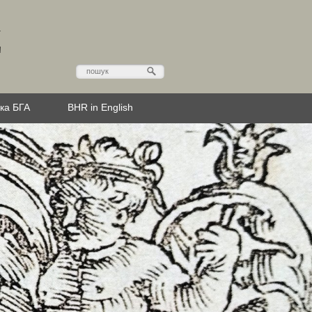
Д
эка БГА
BHR in English