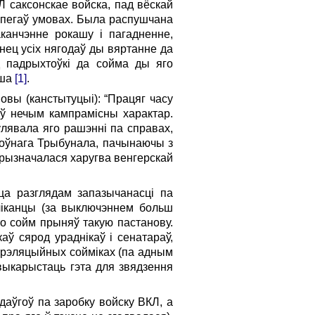
Л саксонскае войска, пад вёскай
апегаў умовах. Была распушчана
аканчэнне рокашу і пагадненне,
нец усіх нягодаў ды вяртанне да
д падрыхтоўкі да сойма ды яго
шша
[1]
.
овы (канстытуцыі): “Працяг часу
 ў нечым кампрамісны характар.
лявала яго рашэнні па справах,
алоўнага Трыбунала, пачынаючы з
прызначалася харугва венгерскай
ца разглядам запазычанасці па
бліканцы (за выключэннем больш
то сойм прыняў такую пастанову.
аў сярод ураднікаў і сенатараў,
 рэляцыйных сойміках (па адным
выкарыстаць гэта для звядзення
аўгоў па заробку войску ВКЛ, а