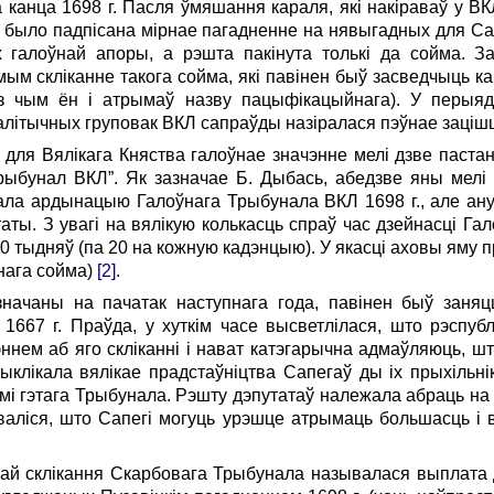
 канца 1698 г. Пасля ўмяшання караля, які накіраваў у ВК
е было падпісана мірнае пагадненне на нявыгадных для С
 галоўнай апоры, а рэшта пакінута толькі да сойма. З
мым скліканне такога сойма, які павінен быў засведчыць ка
і з чым ён і атрымаў назву пацыфікацыйнага). У перыя
палітычных груповак ВКЛ сапраўды назіралася пэўнае заці
ля Вялікага Княства галоўнае значэнне мелі дзве пастан
ыбунал ВКЛ”. Як зазначае Б. Дыбась, абедзве яны мелі
а ардынацыю Галоўнага Трыбунала ВКЛ 1698 г., але ану
утаты. З увагі на вялікую колькасць спраў час дзейнасці Г
40 тыдняў (па 20 на кожную кадэнцыю). У якасці аховы яму 
пнага сойма)
[2]
.
ачаны на пачатак наступнага года, павінен быў заняц
1667 г. Праўда, у хуткім часе высветлілася, што рэспу
нем аб яго скліканні і нават катэгарычна адмаўляюць, ш
выклікала вялікае прадстаўніцтва Сапегаў ды іх прыхільнік
мі гэтага Трыбунала. Рэшту дэпутатаў належала абраць на
йваліся, што Сапегі могуць урэшце атрымаць большасць і 
ай склікання Скарбовага Трыбунала называлася выплата д