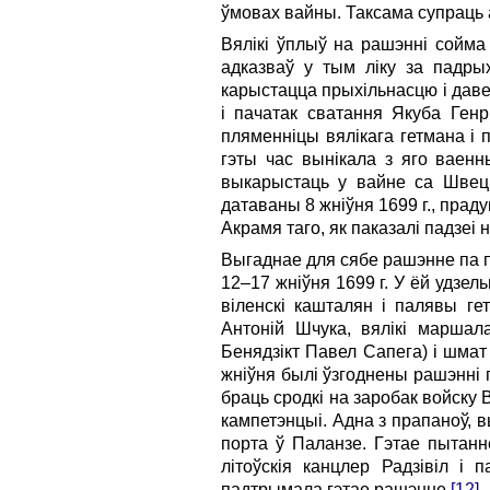
ўмовах вайны. Таксама супраць
Вялікі ўплыў на рашэнні сойма
адказваў у тым ліку за падрых
карыстацца прыхільнасцю і даве
і пачатак сватання Якуба Генр
пляменніцы вялікага гетмана і 
гэты час вынікала з яго ваенн
выкарыстаць у вайне са Швецы
датаваны 8 жніўня 1699 г., прад
Акрамя таго, як паказалі падзеі н
Выгаднае для сябе рашэнне па 
12–17 жніўня 1699 г. У ёй удзель
віленскі кашталян і палявы ге
Антоній Шчука, вялікі маршал
Бенядзікт Павел Сапега) і шмат
жніўня былі ўзгоднены рашэнні 
браць сродкі на заробак войску В
кампетэнцыі. Адна з прапаноў, 
порта ў Паланзе. Гэтае пытанн
літоўскія канцлер Радзівіл і 
падтрымала гэтае рашэнне
[12]
.