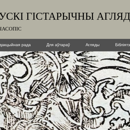
УСКІ ГІСТАРЫЧНЫ АГЛЯ
ЧАСОПІС
дакцыйная рада
Для аўтараў
Агляды
Бібліят