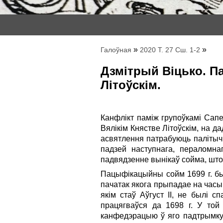
»
»
Галоўная
2020 Т. 27 Сш. 1-2
Дзмітрый Віцько. Па
Літоўскім.
Канфлікт паміж групоўкамі Сапег
Вялікім Княстве Літоўскім, на 
асвятлення патрабуюць палітычн
падзей наступнага, пераломна
падвядзенне вынікаў сойма, што 
Пацыфікацыйны сойм 1699 г. бы
пачатак якога прыпадае на часы 
якім стаў Аўгуст ІІ, не былі 
працягваўся да 1698 г. У той
канфедэрацыю ў яго падтрымку. Н