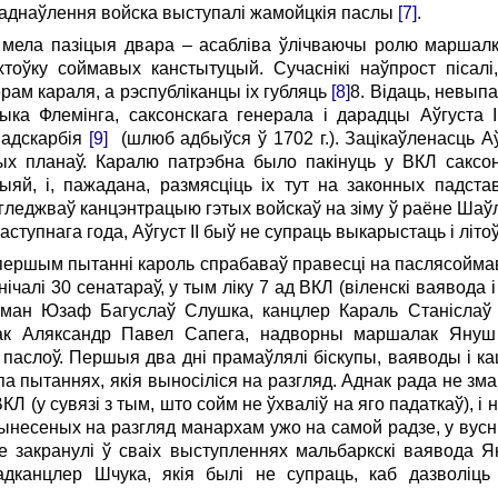
 аднаўлення войска выступалі жамойцкія паслы
[7]
.
 мела пазіцыя двара – асабліва ўлічваючы ролю маршалка
тоўку соймавых канстытуцый. Сучаснікі наўпрост пісалі
рам караля, а рэспубліканцы іх губляць
[8]
8. Відаць, невып
ыка Флемінга, саксонскага генерала і дарадцы Аўгуста ІІ
падскарбія
[9]
(шлюб адбыўся ў 1702 г.). Зацікаўленасць Аўг
ых планаў. Каралю патрэбна было пакінуць у ВКЛ саксон
яй, і, пажадана, размясціць іх тут на законных падст
угледжваў канцэнтрацыю гэтых войскаў на зіму ў раёне Шаў
аступнага года, Аўгуст ІІ быў не супраць выкарыстаць і літоў
першым пытанні кароль спрабаваў правесці на паслясоймав
нічалі 30 сенатараў, у тым ліку 7 ад ВКЛ (віленскі ваявода і
тман Юзаф Багуслаў Слушка, канцлер Караль Станіслаў 
ак Аляксандр Павел Сапега, надворны маршалак Януш 
 паслоў. Першыя два дні прамаўлялі біскупы, ваяводы і каш
па пытаннях, якія выносіліся на разгляд. Аднак рада не зм
КЛ (у сувязі з тым, што сойм не ўхваліў на яго падаткаў), і 
вынесеных на разгляд манархам ужо на самой радзе, у ву
е закранулі ў сваіх выступленнях мальбаркскі ваявода 
падканцлер Шчука, якія былі не супраць, каб дазволіц