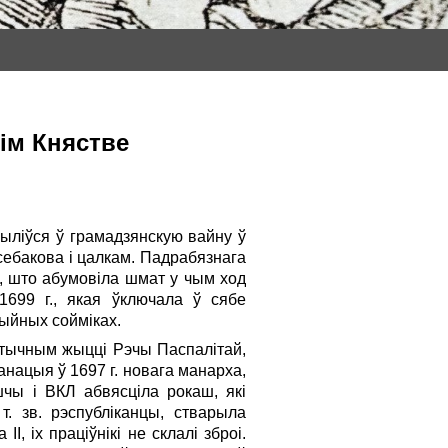
кім Княстве
 выліўся ў грамадзянскую вайну ў
себакова і цалкам. Падрабязнага
й, што абумовіла шмат у чым ход
1699 г., якая ўключала ў сябе
цыйных сойміках.
ітычным жыцці Рэчы Паспалітай,
анацыя ў 1697 г. новага манарха,
шчы і ВКЛ абвясціла рокаш, які
. зв. рэспубліканцы, стварыла
, іх праціўнікі не склалі зброі.