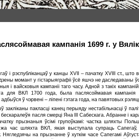
слясоймавая кампанія 1699 г. у Вялі
аў і рэспубліканцаў у канцы XVII – пачатку XVIII ст., што
дадзены момант у гістарыяграфіі ўсё яшчэ не даследаваны ў
ыя і вайсковыя кампаніі таго часу. Адной з такіх кампані
га для ВКЛ 1700 года, была паслясоймавая кампанія 
адбыўся ў чэрвені – ліпені гэтага года, на павятовых рэля
ў закліканы пакласці канец перыяду нестабільнасці ў пал
бескаралеўя пасля смерці Яна ІІІ Сабескага. Абранне і кар
спачатку прызнаныя ўсімі групоўкамі: частка шляхты Поль
 жа час шляхта ВКЛ, якая выступала супраць Сапегаў, т
ягледзячы на прызнанне ў хуткім часе Сапегамі Аўгуста ІІ