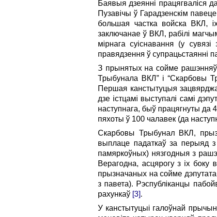
Баявыя дзеянні працягваліся да
Пузавічы ў Гарадзенскім павец
большая частка войска ВКЛ, іх
заключанае ў ВКЛ, рабілі магчы
мірнага суіснавання (у сувяз
правядзення ў супрацьстаянні 
З прынятых на сойме рашэнняў д
Трыбунала ВКЛ” і “Скарбовы Тр
Першая канстытуцыя зацвярджал
дзе істцамі выступалі самі дэп
наступнага, быў працягнуты да 
пяхоты ў 100 чалавек (да насту
Скарбовы Трыбунал ВКЛ, прызн
выплаце падаткаў за перыяд з 
памяркоўных) нязгодныя з рашэн
Верагодна, асцярогу з іх боку 
прызначаных на сойме дэпутата
з павета). Рэспубліканцы пабо
рахункаў
[3]
.
У канстытуцыі галоўнай прычын