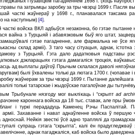
гледжаных Пузавіцкім пагадненнем 1698 г. (хоць наўпрост 
справы па затрымцы заробку за тры чвэрці 1699 г. Пасля вы
шай часткі жаўнераў у 1698 г., планавалася таксама р
жо на наступным)
[4]
.
й часткі войска ВКЛ адбыўся незаконна, бо гэтае пытанне
ся вайна з Турцыяй і абавязковым быў яго штат, зацверд
амацоўвалі гэтае пагадненне, але фармальна не ўсе яг
асны склад арміі). З таго часу сітуацыя, аднак, істотна 
дамову з Турцыяй. Гэта дало дадатковыя падставы рэс
датковых дэкларацыях гэтага дамагаліся троцкія, ваўкавыс
насць ад выплаты даўгоў. Прычым склалася даволі няпэўная 
угвам) былі ўхвалены толькі да лютага 1700 г. (чопавае і 
аробку жаўнерам за тры чвэрці 1699 г. Пытанне далейшаг
ухвалілі толькі татарскае і жыдоўскае пагалоўнае ды тытун
вым Трыбунале нязгоду мог выклікаць і “скрыпт
ad arch
арачэнне кароннага войска да 18 тыс. ставак, але пры ўмов
ьбланг і туркі перададуць Каменец Рэчы Паспалітай.
й арміі. Захаванне і нават аднаўленне войска ў першую
 адноснай. Нейкія звесткі ўсё адно траплялі да грамадска
тупалі супраць гэтага “скрыпта”, калі ён прадугледжва
авелічэнне, аднак пагаджаліся, каб войска было даведзена 