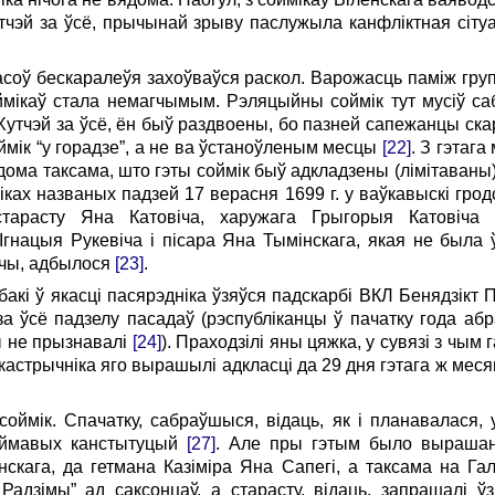
тчэй за ўсё, прычынай зрыву паслужыла канфліктная сіту
асоў бескаралеўя захоўваўся раскол. Варожасць паміж груп
мікаў стала немагчымым. Рэляцыйны соймік тут мусіў са
утчэй за ўсё, ён быў раздвоены, бо пазней сапежанцы скард
ймік “у горадзе”, а не ва ўстаноўленым месцы
[22]
. З гэтаг
ома таксама, што гэты соймік быў адкладзены (лімітаваны), 
ках названых падзей 17 верасня 1699 г. у ваўкавыскі грод
 старасту Яна Катовіча, харужага Грыгорыя Катовіча
 Ігнацыя Рукевіча і пісара Яна Тымінскага, якая не была ў
учы, адбылося
[23]
.
бакі ў якасці пасярэдніка ўзяўся падскарбі ВКЛ Бенядзікт
 ўсё падзелу пасадаў (рэспубліканцы ў пачатку года абр
ы не прызнавалі
[24]
). Праходзілі яны цяжка, у сувязі з чым
 кастрычніка яго вырашылі адкласці да 29 дня гэтага ж мес
оймік. Спачатку, сабраўшыся, відаць, як і планавалася, 
оймавых канстытуцый
[27]
. Але пры гэтым было вырашан
нскага, да гетмана Казіміра Яна Сапегі, а таксама на Г
 Радзімы” ад саксонцаў, а старасту, відаць, запрашалі ў