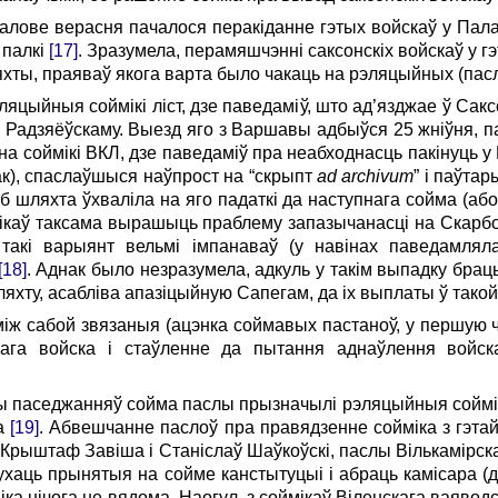
алове верасня пачалося перакіданне гэтых войскаў у Паланг
 палкі
[17]
. Зразумела, перамяшчэнні саксонскіх войскаў у г
хты, праяваў якога варта было чакаць на рэляцыйных (пас
ляцыйныя соймікі ліст, дзе паведаміў, што ад’язджае ў Сакс
 Радзяёўскаму. Выезд яго з Варшавы адбыўся 25 жніўня, 
на соймікі ВКЛ, дзе паведаміў пра неабходнасць пакінуць 
авак), спаслаўшыся наўпрост на “скрыпт
ad archivum
” і паўта
каб шляхта ўхваліла на яго падаткі да наступнага сойма (або
лікаў таксама вырашыць праблему запазычанасці на Скарб
 такі варыянт вельмі імпанаваў (у навінах паведамлял
[18]
. Аднак было незразумела, адкуль у такім выпадку браць 
хту, асабліва апазіцыйную Сапегам, да іх выплаты ў такой
між сабой звязаныя (ацэнка соймавых пастаноў, у першую
ага войска і стаўленне да пытання аднаўлення войск
ы паседжанняў сойма паслы прызначылі рэляцыйныя соймікі
ка
[19]
. Абвешчанне паслоў пра правядзенне сойміка з гэтай
Крыштаф Завіша і Станіслаў Шаўкоўскі, паслы Вількамірскаг
ухаць прынятыя на сойме канстытуцыі і абраць камісара 
іка нічога не вядома. Наогул, з соймікаў Віленскага ваяводс