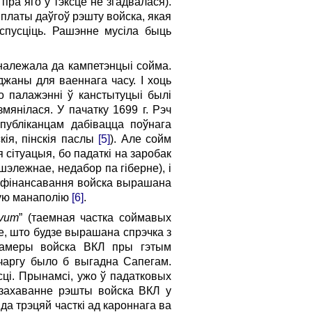
пра яго ў тэксце не згадвалася).
платы даўгоў рэшту войска, якая
аспусціць. Рашэнне мусіла быць
 належала да кампетэнцыі сойма.
жаны для ваеннага часу. І хоць
о палажэнні ў канстытуцыі былі
змянілася. У пачатку 1699 г. Рэч
публіканцам дабівацца поўнага
кія, пінскія паслы
[5]
). Але сойм
сітуацыя, бо падаткі на заробак
шэлежнае, недабор па гіберне), і
а фінансавання войска вырашана
ёвую манаполію
[6]
.
ivum
” (таемная частка соймавых
е, што будзе вырашана спрэчка з
 Памеры войска ВКЛ пры гэтым
 чаргу было б выгадна Сапегам.
сці. Прынамсі, ужо ў падатковых
ў захаванне рэшты войска ВКЛ у
да трэцяй часткі ад кароннага ва