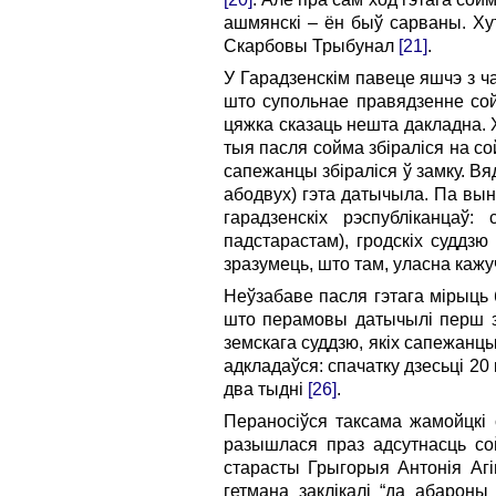
ашмянскі – ён быў сарваны. Ху
Скарбовы Трыбунал
[21]
.
У Гарадзенскім павеце яшчэ з ч
што супольнае правядзенне сой
цяжка сказаць нешта дакладна. Х
тыя пасля сойма збіраліся на со
сапежанцы збіраліся ў замку. Вяд
абодвух) гэта датычыла. Па выні
гарадзенскіх рэспубліканцаў:
падстарастам), гродскіх суддзю
зразумець, што там, уласна каж
Неўзабаве пасля гэтага мірыць 
што перамовы датычылі перш за
земскага суддзю, якіх сапежанц
адкладаўся: спачатку дзесьці 20
два тыдні
[26]
.
Пераносіўся таксама жамойцкі с
разышлася праз адсутнасць с
старасты Грыгорыя Антонія Агі
гетмана заклікалі “да абароны