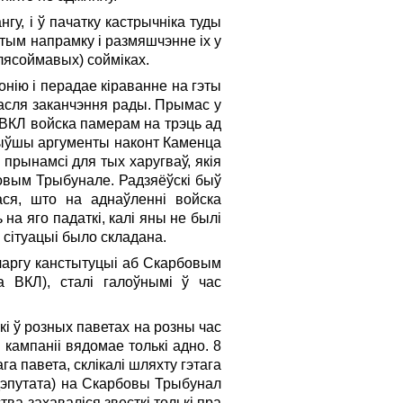
у, і ў пачатку кастрычніка туды
этым напрамку і размяшчэнне іх у
лясоймавых) сойміках.
онію і перадае кіраванне на гэты
пасля заканчэння рады. Прымас у
у ВКЛ войска памерам на трэць ад
рыўшы аргументы наконт Каменца
 прынамсі для тых харугваў, якія
овым Трыбунале. Радзяёўскі быў
ася, што на аднаўленні войска
на яго падаткі, калі яны не былі
 сітуацыі было складана.
 чаргу канстытуцыі аб Скарбовым
а ВКЛ), сталі галоўнымі ў час
 ў розных паветах на розны час
 кампаніі вядомае толькі адно. 8
а павета, склікалі шляхту гэтага
(дэпутата) на Скарбовы Трыбунал
тва захаваліся звесткі толькі пра