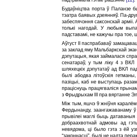
Будаўніцтва порта ў Паланзе б
тэатра баявых дзеянняў. Па-дру
забеспячэння саксонскай арміі. 
толькі нагодай. У любым выпа
падставамі, не кажучы пра тое, ш
Аўгуст ІІ паспрабаваў замацава
за заклад яму Мальбаркскай экан
дэпутацыя, якая займалася справ
сенатараў, у тым ліку 4 з ВКЛ 
шляхецкіх дэпутатаў ад ВКЛ пад
былі абодва літоўскія гетманы
пазіцыі, каб не выступаць раза
праціснуць працягваліся прынам
з Фрыдрыхам ІІІ пра вяртанне Эл
Між тым, яшчэ 9 жніўня каралём
Фердынанду, заангажаванаму ў 
прывілеі маглі быць датаваныя 
добраахвотнай адмовы ад гэт
невядома, ці было гэта з ёй у
“законнасці”, былі не надта пер