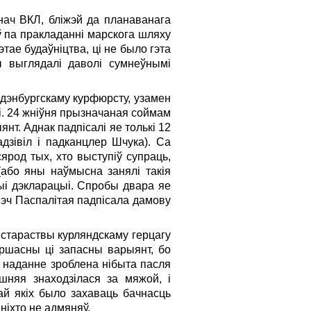
нач ВКЛ, бліжэй да планаванага
ў па пракладанні марскога шляху
тае будаўніцтва, ці не было гэта
ы выглядалі даволі сумнеўнымі
ндэнбургскаму курфюрсту, узамен
кі. 24 жніўня прызначаная соймам
нт. Аднак падпісалі яе толькі 12
адзівіл і падканцлер Шчука). Са
ярод тых, хто выступіў супраць,
(або яны наўмысна занялі такія
цыі дэкларацыі. Спробы двара яе
 Рэч Паспалітая падпісала дамову
 стараствы курляндскаму герцагу
ершасны ці запасны варыянт, бо
о наданне зроблена нібыта пасля
шняя знаходзілася за мяжой, і
ай якіх было захаваць бачнасць
ніхто не адмяняў.