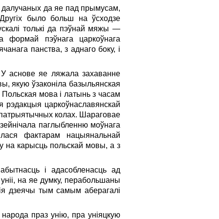
, далучаных да яе пад прымусам,
 Другіх было больш на ўсходзе
пускалі толькі да пэўнай мяжы —
ва формай пэўнага царкоўнага
анага панства, з аднаго боку, і
у. У аснове яе ляжала захаванне
ы, якую ўзаконіла базыльянская
. Польская мова і латынь з часам
кая рэдакцыя царкоўнаславянскай
у патрыятычных колах. Шараговае
дзейнічала паглыбленню моўнага
вілася фактарам нацыянальнай
ку на карысць польскай мовы, а з
мабытнасць і адасобленасць ад
уніі, на яе думку, перабольшаны
кія дзеячы тым самым аберагалі
народа праз унію, пра уніяцкую