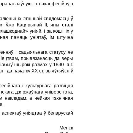
праваслаўную этнаканфесійную
алюцыі іх этнічнай свядомасці ў
ыя ўжо Кацярынай ІІ, яны сталі
лашкоднай» уніяй, і за кошт іх у
ная памяць уніятаў, ім штучна
енняў і сацыяльнага статусу яе
уніяцтвам, прывязанасць да веры
 набыў шырокі размах у 1830–я г.
і да пачатку ХХ ст. выяўляўся ў
сійнага і культурнага развіцця
нскага дзяржаўнага універсітэта,
 накладам, а нейкая тэхнічная
е.
аспектаў уніяцтва ў беларускай
Менск