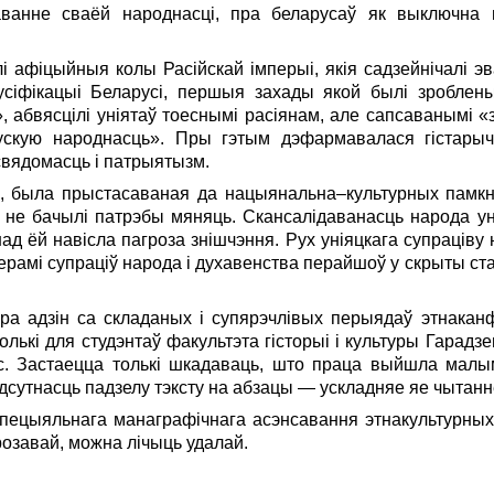
аванне сваёй народнасці, пра беларусаў як выключна 
лі афіцыйныя колы Расійскай імперыі, якія садзейнічалі эв
русіфікацыі Беларусі, першыя захады якой былі зроблен
, абвясцілі уніятаў тоеснымі расіянам, але сапсаванымі «з
«рускую народнасць». Пры гэтым дэфармавалася гістарыч
вядомасць і патрыятызм.
кі, была прыстасаваная да нацыянальна–культурных памкн
й і не бачылі патрэбы мяняць. Скансалідаванасць народа 
ад ёй навісла пагроза знішчэння. Рух уніяцкага супраціву
амі супраціў народа і духавенства перайшоў у скрыты стан 
а адзін са складаных і супярэчлівых перыядаў этнаканфе
толькі для студэнтаў факультэта гісторыі і культуры Гарадзе
с. Застаецца толькі шкадаваць, што праца выйшла малым
сутнасць падзелу тэксту на абзацы — ускладняе яе чытанн
ецыяльнага манаграфічнага асэнсавання этнакультурных 
розавай, можна лічыць удалай.