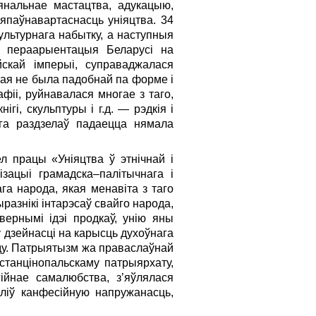
янальнае мастацтва, адукацыю,
япаўнавартаснасць уніяцтва. 34
ультурнага набытку, а наступныя
я пераарыентацыя Беларусі на
йскай імперыі, суправаджалася
кая не была падобнай па форме і
фіі, руйнавалася многае з таго,
гі, скульптуры і г.д. — рэдкія і
ога раздзелаў падаецца нямала
л працы «Уніяцтва ў этнічнай і
ізацыі грамадска–палітычнага і
га народа, якая менавіта з таго
ыразнікі інтарэсаў свайго народа,
ернымі ідэі продкаў, унію яны
 дзейнасці на карысць духоўнага
ду. Патрыятызм жа праваслаўнай
нстанцінопальскаму патрыярхату,
ійнае самалюбства, з’яўлялася
ліў канфесійную напружанасць,