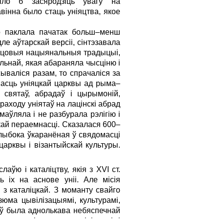
ыло б засяродзіць увагу на
вінна было стаць уніяцтва, якое
о паклала пачатак больш–менш
е аўтарскай версіі, сінтэзавала
ясцовыя нацыянальныя традыцыі,
льнай, якая абараняла чысціню і
ываліся разам, то спрачаліся за
насць уніяцкай царквы ад рыма–
х святаў, абрадаў і цырымоній,
аходу уніятаў на лацінскі абрад
маўляла і не разбурала рэлігію і
кай пераемнасці. Сказалася 600–
лыбока ўкаранёная ў свядомасці
арквы і візантыйскай культуры.
ўю і каталіцтву, якія з XVI ст.
 іх на аснове уніі. Але місія
 з каталіцкай. З моманту свайго
юма цывілізацыямі, культурамі,
нтаў была аднолькава небяспечнай