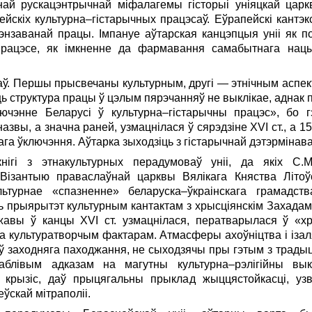
й рускацэнтрычнай міфалагемы гісторыі уніяцкай царк
йскіх культурна–гістарычных працэсаў. Еўрапейскі кантэк
заванай працы. Імпануе аўтарская канцэпцыя уніі як п
рацэсе, як імкненне да фармавання самабытнага нацы
лаў. Першы прысвечаны культурным, другі — этнічным асп
оць структура працы ў цэлым пярэчанняў не выклікае, аднак
лючэнне Беларусі ў культурна–гістарычны працэс», бо 
назвы, а значна раней, узмацнілася ў сярэдзіне XVI ст., а 
ага ўключэння. Аўтарка зыходзіць з гістарычнай дэтэрмінава
нігі з этнакультурных перадумоваў уніі, да якіх С.
ізантыю праваслаўнай царквы Вялікага Княства Літоў
льтурнае «спазненне» беларуска–ўкраінскага грамадс
ь прыярытэт культурным кантактам з хрысціянскім Захада
жавы ў канцы XVI ст. узмацнілася, ператварылася ў «х
а культуратворчым фактарам. Атмасферы ахоўніцтва і іза
 заходняга паходжання, не сыходзячы пры гэтым з трады
аблівым адказам на магутны культурна–рэлігійны выкл
рызіс, даў прыцягальны прыклад жыццястойкасці, узв
ўскай мітраполіі.