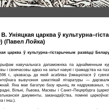
В. Уніяцкая царква ў культурна–гіс
) (Павел Лойка)
кая царква ў культурна–гістарычным развіцці Белар
грыфам навучальнага дапаможніка па аднайменным курс
івы і своечасовы адказ на запыт навукі і грамадства на 
596 г., цікавасць да якой асабліва ўзмацнілася ў сувяз
нтоўнага вывучэння шматлікай літаратуры — дарэвалю
жнай. Яна мае багатую базу крыніц, як надрукаваных, та
радні, Вільні, Львова, Масквы і Санкт–Пецярбурга (царко
тыканскія дакументы, заканадаўства, помнікі царкоўна
 і інш.).