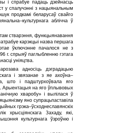
вы і спрабуе падаць дзейнасць
ст у спалучэнні з нацыянальным
ошук продкамі беларусаў свайго
янальна–культурнага аблічча ў
ектам стварэння, функцыянавання
 патрабуе карэкцыі назва першага
гэтае ўключэнне пачалося не з
1596 г. спрыяў паглыбленню гэтага
насці уніяцтва.
Марозава адносіць дэградацыю
скага і звязанае з яе ахоўна–
тва, што і падштурхоўвала яго
м. Арыентацыя на яго ўплывовых
ранічную хваробу» і вылілася ў
ляцыянізму яно супрацьпаставіла
цыйных грэка–ўсходнеславянскіх
ік хрысціянскага Захаду, які,
ышэння культурнага ўзроўню і