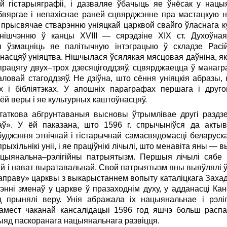
й гістарыяграфіі, і дазваляе ўбачыць яе ўнёсак у нацы
бвяргае і непахіснае раней сцвярджэнне пра мастацкую н
а прысвячае стварэнню уніяцкай царквой свайго ўласнага к
нішчэнню ў канцы XVIII — сярэдзіне XIX ст. Духоўна
я ўзмацніць яе палітычную інтэграцыю ў складзе Расі
асцяў уніяцтва. Нішчылася ўсялякая мясцовая даўніна, я
 працягу двух–трох дзесяцігоддзяў, сцвярджаецца ў манагра
овай стагоддзяў. Не дзіўна, што сёння уніяцкія абразы, кні
х і бібліятэках. У апошніх параграфах першага і друг
ёй веры і яе культурных каштоўнасцяў.
статкова абгрунтаваныя высновы ўтрымлівае другі раздзе
аў». У ёй паказана, што 1596 г. спрычыніўся да актыв
буджэння этнічнай і гістарычнай самасвядомасці беларуска
рыхільнікі уніі, і яе праціўнікі лічылі, што менавіта яны — в
цыянальна–рэлігійны патрыятызм. Першыя лічылі сябе в
ай і нават выратавальнай. Свой патрыятызм яны выяўлялі ў
аправу» царквы з выкарыстаннем вопыту каталіцкага Заха
нні зменаў у царкве ў празаходнім духу, у адданасці Ка
д прынялі веру. Унія абражала іх нацыянальнае і рэліг
амест чаканай кансалідацыі 1596 год яшчэ больш распа
яд паскоранага нацыянальнага развіцця.