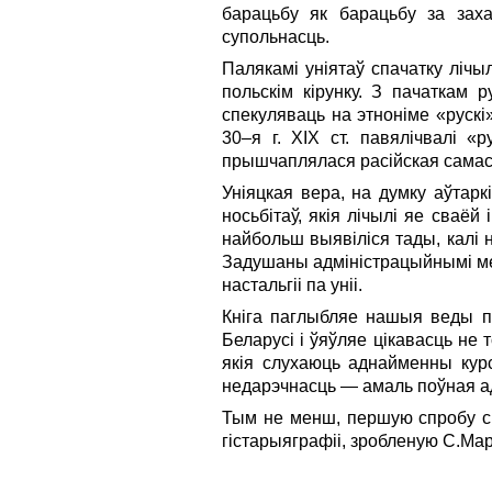
барацьбу як барацьбу за зах
супольнасць.
Палякамі уніятаў спачатку лічы
польскім кірунку. З пачаткам 
спекуляваць на этноніме «рускі»
30–я г. ХІХ ст. павялічвалі 
прышчаплялася расійская самас
Уніяцкая вера, на думку аўтар
носьбітаў, якія лічылі яе сваё
найбольш выявіліся тады, калі н
Задушаны адміністрацыйнымі мер
настальгіі па уніі.
Кніга паглыбляе нашыя веды пр
Беларусі і ўяўляе цікавасць не 
якія слухаюць аднайменны кур
недарэчнасць — амаль поўная ад
Тым не менш, першую спробу сп
гістарыяграфіі, зробленую С.Ма