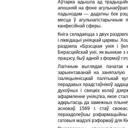
Аўтарка адышла ад традыцыйна
апошняй на фоне агульнаеўрапе
падыходам — дадатны бок рэцэн
месца ў агульнагістарычным п
канфесійнай сферы.
Кніга складаецца з двух раздзе
і ліквідацыі уніяцкай царквы. Х
раздзела «Брэсцкая унія і ўк
Берасцейскай уніі, як вынікае з 
працэсу, быў адной з формаў гэт
Лагічным выглядае пачатак к
зарыентаванай на заняпалую В
ізаляцыянісцкай палітыкай ку
перадавых прадстаўнікоў аддац
духоўных і свецкіх колаў дзяр
афармленне уніяцтва, якое стал
адкрытасць да замежных плыняў
асноваў. 1569 г. стаў своеас
пераадолеўшы рэфармацыйны к
гатовыя мадэлі рэформаў для Кіе