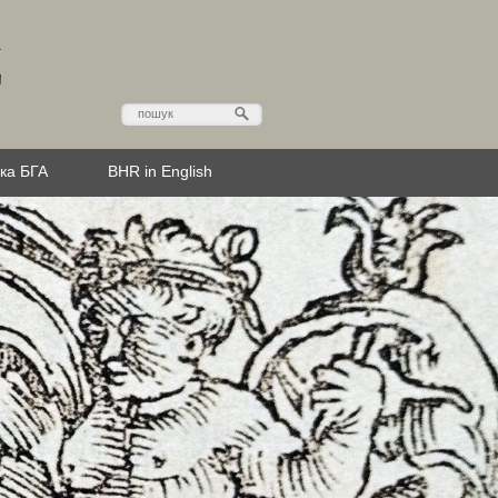
Д
эка БГА
BHR in English