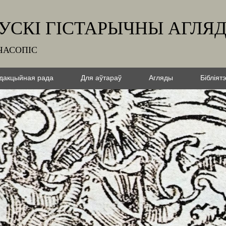
УСКІ ГІСТАРЫЧНЫ АГЛЯ
ЧАСОПІС
дакцыйная рада
Для аўтараў
Агляды
Бібліят