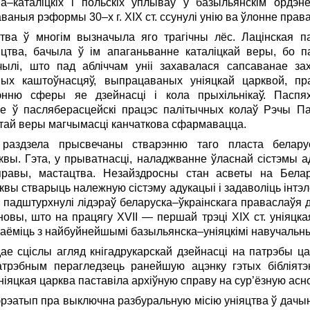
а–каталіцкіх і польскіх уплываў у базыльянскім ордэне
аныя рэформы 30–х г. ХІХ ст. ссунулі унію ва ўлонне прав
тва ў многім вызначыла яго трагічны лёс. Лацінская п
яцтва, бачыла ў ім апаганьванне каталіцкай веры, бо п
ічылі, што пад абліччам уніі захавалася сапсаванае за
ных каштоўнасцяў, выпрацаваных уніяцкай царквой, п
нню сферы яе дзейнасці і кола прыхільнікаў. Пасп
 ў пасляберасцейскі працэс палітычных колаў Рэчы Пас
гэтай веры магчымасці канчаткова сфармавацца.
аздзела прысвечаны стварэнню таго пласта беларус
ы. Гэта, у прыватнасці, наладжванне ўласнай сістэмы ад
правы, мастацтва. Незайздросны стан асветы на Белар
вы стварыць належную сістэму адукацыі і задаволіць інтэ
я падштурхнулі лідэраў беларуска–ўкраінскага праваслаўя д
вы, што на працягу XVII — першай трэці XIX ст. уніяцка
знаёміць з найбуйнейшымі базыльянска–уніяцкімі навучальн
е сціслы агляд кнігадрукарскай дзейнасці на патрэбы ца
патрэбным перагледзець ранейшую ацэнку гэтых бібліятэ
уніяцкая царква паставіла архіўную справу на сур’ёзную асно
рэатып пра выключна разбуральную місію уніяцтва ў дачыне