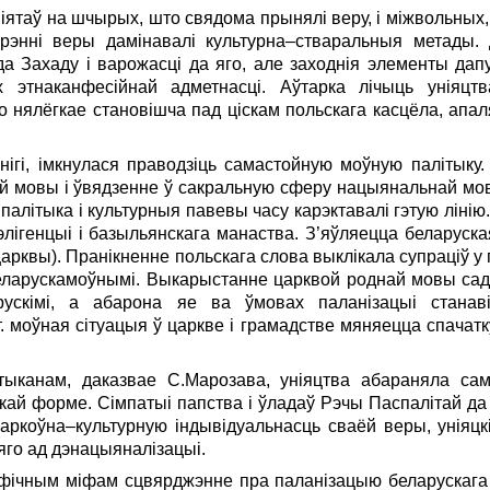
ятаў на шчырых, што свядома прынялі веру, і міжвольных
энні веры дамінавалі культурна–стваральныя метады.
 да Захаду і варожасці да яго, але заходнія элементы да
х этнаканфесійнай адметнасці. Аўтарка лічыць уніяцт
 нялёгкае становішча пад ціскам польскага касцёла, апаляч
кнігі, імкнулася праводзіць самастойную моўную палітык
ай мовы і ўвядзенне ў сакральную сферу нацыянальнай мов
палітыка і культурныя павевы часу карэктавалі гэтую лінію
элігенцыі і базыльянскага манаства. З’яўляецца беларус
 царквы). Пранікненне польскага слова выклікала супраціў 
я беларускамоўнымі. Выкарыстанне царквой роднай мовы са
рускімі, а абарона яе ва ўмовах паланізацыі стана
т. моўная сітуацыя ў царкве і грамадстве мяняецца спачат
тыканам, даказвае С.Марозава, уніяцтва абараняла са
скай форме. Сімпатыі папства і ўладаў Рэчы Паспалітай да 
аркоўна–культурную індывідуальнасць сваёй веры, уніяц
яго ад дэнацыяналізацыі.
фічным міфам сцвярджэнне пра паланізацыю беларускага 