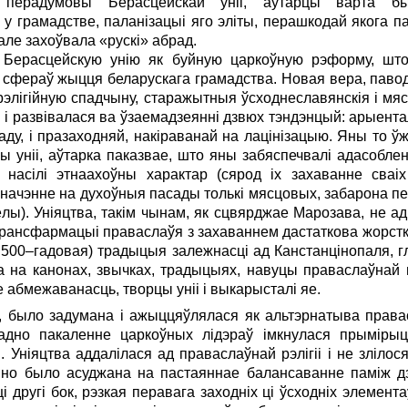
я перадумовы Берасцейскай уніі, аўтарцы варта б
 грамадстве, паланізацыі яго эліты, перашкодай якога па
але захоўвала «рускі» абрад.
 Берасцейскую унію як буйную царкоўную рэформу, шт
сфераў жыцця беларускага грамадства. Новая вера, паводл
–рэлігійную спадчыну, старажытныя ўсходнеславянскія і м
 і развівалася ва ўзаемадзеянні дзвюх тэндэнцый: арыента
ду, і празаходняй, накіраванай на лацінізацыю. Яны то ўж
ы уніі, аўтарка паказвае, што яны забяспечвалі адасобле
 насілі этнаахоўны характар (сярод іх захаванне сваі
ачэнне на духоўныя пасады толькі мясцовых, забарона пер
лы). Уніяцтва, такім чынам, як сцвярджае Марозава, не ад
трансфармацыі праваслаўя з захаваннем дастаткова жорст
 500–гадовая) традыцыя залежнасці ад Канстанцінопаля, г
а на канонах, звычках, традыцыях, навуцы праваслаўнай ц
абмежаванасць, творцы уніі і выкарысталі яе.
, было задумана і ажыццяўлялася як альтэрнатыва правасла
адно пакаленне царкоўных лідэраў імкнулася прымірыць
 Уніяцтва аддалілася ад праваслаўнай рэлігіі і не злілося
яно было асуджана на пастаяннае балансаванне паміж дз
ін ці другі бок, рэзкая перавага заходніх ці ўсходніх элеме