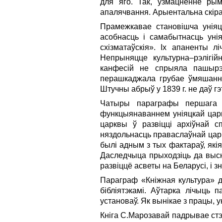
для яго. Так, узмацненне рым
апалячвання. Арыентальна скірав
Прамежкавае становішча уніяц
асобнасць і самабытнасць уні
схізматаўскія». Іх апаненты л
Непрыняцце культурна–рэлігій
канфесій не спрыяла пашырэ
перашкаджала грубае ўмяшанне
Штучны абрыў у 1839 г. не даў 
Чатыры параграфы першага р
функцыянаваннем уніяцкай царкв
царквы ў развіцці архіўнай с
няздольнасць праваслаўнай царк
былі адным з тых фактараў, які
Даследчыца прыходзіць да высно
развіццё асветы на Беларусі, і 
Параграф «Кніжная культура» да
бібліятэкамі. Аўтарка лічыць 
установаў. Як вынікае з працы, 
Кніга С.Марозавай падрывае стэ