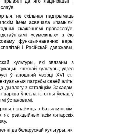
 прывялі да яго лацінізацыі і
аслаўя.
артыя, не схільная падтрымаць
апскім імем асвячала «памылкі
ходнімі скажэннямі праваслаўе.
радстаўнікамі «сумежных» з ёю
яховаму функцыянаванню веры
палітай і Расійскай дзяржавы.
кай культуры, які звязаны з
укацыі, кніжнай культуры, удзел
усі ў апошняй чвэрці XVI ст.,
лектуальныя патрэбы сваёй эліты
а дыялогу з каталіцкім Захадам.
я царква ўнесла істотны ўклад у
ымі ўстановамі.
рквы і знаёміць з базыльянскімі
к як рэакцыйных асімілятарскіх
ву.
нні да беларускай культуры, які