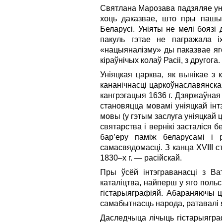
Святлана Марозава падзяляе уні
хоць даказвае, што пры пашыр
Беларусі. Уніяты не мелі боязі
пакуль гэтае не пагражала і
«нацыяналізму» ды паказвае яго
кіраўнічых колаў Расіі, з другога.
Уніяцкая царква, як вынікае з 
кананічнасці царкоўнаславянск
кангрэгацыя 1636 г. Дзяржаўная 
становяцца мовамі уніяцкай інт
мовы (у гэтым заслуга уніяцкай
святарства і вернікі засталіс
бар’еру паміж беларусамі і 
самасвядомасці. З канца XVIII с
1830–х г. — расійскай.
Пры ўсёй інтэграванасці з Ва
каталіцтва, найперш у яго поль
гістарыяграфіяй. Абараняючы ц
самабытнасць народа, ратавалі 
Даследчыца лічыць гістарыягра