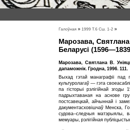
»
»
Галоўная
1999 Т.6 Сш. 1-2
Марозава, Святлана 
Беларусі (1596—1839
Марозава, Святлана В. Уніяц
дапаможнік. Гродна, 1996. 111.
Выхад гэтай манаграфіі пад 
культуролагаў — гэта своеасабл
па гісторыі рэлігійнай згоды 1
падрыхтаваная на аснове гру
постсавецкай, айчыннай і заме
дакументасховішчаў Менска, Го
судова–следчыя матэрыялы, ва
мемуары, рэлігійная публіцыстыка