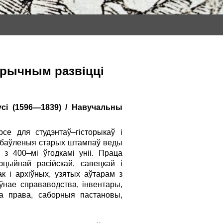
тарычным развіцці
усі (1596—1839) / Навучальны
е для студэнтаў–гісторыкаў і
пазбаўленыя старых штампаў веды
і з 400–мі ўгодкамі уніі. Праца
цыйнай расійскай, савецкай і
к і архіўных, узятых аўтарам з
ўнае справаводства, інвентары,
га права, саборныя пастановы,