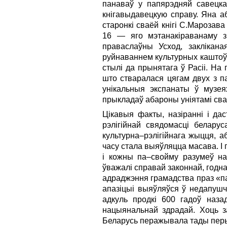
панаваў у папярэдняй савецка
кнігавыдавецкую справу. Яна а
старонкі сваёй кнігі С.Марозав
16 — яго мэтанакіраванаму з
праваслаўны Усход, заклікана
руйнаваннем культурных каштоўн
стылі да прынятага ў Расіі. На
што стваралася цягам двух з пал
унікальныя экспанаты ў музея
прыкладаў абароны уніятамі сва
Цікавыя факты, назіранні і да
рэлігійнай свядомасці беларус
культурна–рэлігійнага жыцця, а
часу стала выяўляцца масава. І п
і кожны па–свойму разумеў на
ўважалі справай законнай, годн
адраджэння грамадства праз «п
апазіцыі выяўляўся ў недапушчэ
адкуль продкі 600 гадоў наза
нацыянальнай здрадай. Хоць з
Беларусь перажывала тады перы