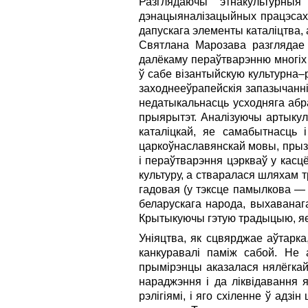
Разглядаючы этнакультурны
дэнацыяналізацыйных працэсах у
дапускага элементы каталіцтва, 
Святлана Марозава разглядае
далёкаму пераўтварэнню многіх 
ў сабе візантыйскую культурна
заходнееўрапейскія запазычанні
недатыкальнасць усходняга абра
прыярытэт. Аналізуючы артыкул
каталіцкай, яе самабытнасць і
царкоўнаславянскай мовы, прызн
і пераўтварэння цэркваў у касцё
культуру, а стваралася шляхам 
гадовая (у тэксце памылкова —
беларускага народа, выхаванаг
Крытыкуючы гэтую традыцыю, яе 
Уніяцтва, як сцвярджае аўтарка
канкуравалі паміж сабой. Не 
прымірэнцы аказалася нялёгкай.
нараджэння і да ліквідавання 
рэлігіямі, і яго схіленне ў адз