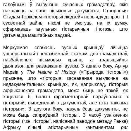
галоўнымі ў вывучэнні сучасных грамадстваў, якія
пакідаюць па сабе пісьмовыя дакументы. Створаныя
Стадам Тэркелем «гісторыі людзей» перыяду дэпрэсіі і II
сусветнай вайны ніколі не змогуць, на іх думку,
сфармаваць агульныя гістарычныя гіпотэзы, што
датычацца маштабных падзей.
Мяркуемая слабасць вусных крыніцаў лічыцца
універсальнай і непазбежнай, скажам, для грамадстваў,
пазбаўленых пісьмовых крыніц, а традыцыйны
дыяпазон для разважання вузкім. З аднаго боку, Артур
Марвік у
The Nature of History
(«Прырода гісторыі»)
прызнае, што «гісторыя, заснаваная выключна на
недакументальных крыніцах, як, напрыклад, гісторыя
афрыканскага грамадства, можа быць не такой, як
хацелася б, больш фрагментарнай параўнальна з
гісторыяй, выведзенай з дакументаў, але гэта таксама
гісторыя». З другога боку, пакуль ёсць дакументы, не
можа быць сапраўднай гісторыі. З часоў узнікнення
гісторыі (г.зн. гісторыі, напісанай паводле метаду Ранке)
Афрыку лічылі агістарычным кантынентам
par