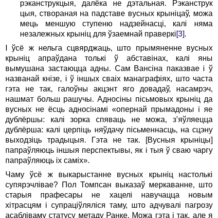
рэканструкцыя, далёка не дэтальная. Рэканструк
цыя, створаная на падставе вусных крыніцаў, можа
мець меншую ступеню надзейнасці, калі няма
незалежных крыніц для ўзаемнай праверкі
[3]
.
І ўсё ж нельга сцвярджаць, што прымяненне вусных
крыніц апраўдана толькі ў абставінах, калі яны
вымушана застаюцца адны. Сам Вансіна паказвае і ў
названай кнізе, і ў іншых сваіх манаграфіях, што часта
гэта не так, галоўны акцэнт яго довадаў, насамрэч,
нашмат больш рашучы. Адносіны пісьмовых крыніц да
вусных не ёсць адносінамі «опернай прымадоны і яе
дублёршы: калі зорка спяваць не можа, з’яўляецца
дублёрша: калі церпіць няўдачу пісьменнасць, на сцэну
выходзіць традыцыя. Гэта не так. [Вусныя крыніцы]
папраўляюць іншыя перспектывы, як і тыя ў сваю чаргу
папраўляюць іх саміх».
Чаму ўсё ж выкарыстанне вусных крыніц настолькі
супярэчлівае? Пол Томпсан выказаў меркаванне, што
старыя прафесары не хацелі навучацца новым
хітрасцям і супраціўляліся таму, што адчувалі пагрозу
асабліваму статусу метаду Ранке. Можа гэта і так, але я