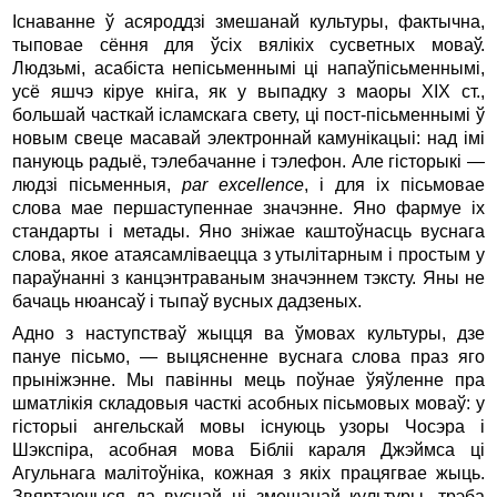
Існаванне ў асяроддзі змешанай культуры, фактычна,
тыповае сёння для ўсіх вялікіх сусветных моваў.
Людзьмі, асабіста непісьменнымі ці напаўпісьменнымі,
усё яшчэ кіруе кніга, як у выпадку з маоры XIX ст.,
большай часткай ісламскага свету, ці пост-пісьменнымі ў
новым свеце масавай электроннай камунікацыі: над імі
пануюць радыё, тэлебачанне і тэлефон. Але гісторыкі —
людзі пісьменныя,
par excellence
, і для іх пісьмовае
слова мае першаступеннае значэнне. Яно фармуе іх
стандарты і метады. Яно зніжае каштоўнасць вуснага
слова, якое атаясамліваецца з утылітарным і простым у
параўнанні з канцэнтраваным значэннем тэксту. Яны не
бачаць нюансаў і тыпаў вусных дадзеных.
Адно з наступстваў жыцця ва ўмовах культуры, дзе
пануе пісьмо, — выцясненне вуснага слова праз яго
прыніжэнне. Мы павінны мець поўнае ўяўленне пра
шматлікія складовыя часткі асобных пісьмовых моваў: у
гісторыі ангельскай мовы існуюць узоры Чосэра і
Шэкспіра, асобная мова Бібліі караля Джэймса ці
Агульнага малітоўніка, кожная з якіх працягвае жыць.
Звяртаючыся да вуснай ці змешанай культуры, трэба