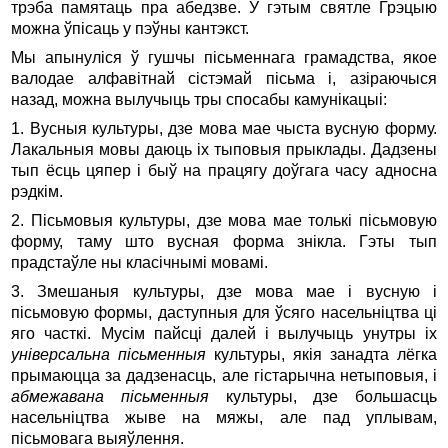
трэба памятаць пра абедзве. У гэтым святле Грэцыю
можна ўпісаць у пэўны кантэкст.
Мы апынуліся ў гушчы пісьменнага грамадства, якое
валодае алфавітнай сістэмай пісьма і, азіраючыся
назад, можна вылучыць тры спосабы камунікацыі:
1. Вусныя культуры, дзе мова мае чыста вусную форму.
Лакальныя мовы даюць іх тыповыя прыклады. Дадзены
тып ёсць цяпер і быў на працягу доўгага часу адносна
рэдкім.
2. Пісьмовыя культуры, дзе мова мае толькі пісьмовую
форму, таму што вусная форма знікла. Гэты тып
прадстаўле ны класічнымі мовамі.
3. Змешаныя культуры, дзе мова мае і вусную і
пісьмовую формы, даступныя для ўсяго насельніцтва ці
яго часткі. Мусім пайсці далей і вылучыць унутры іх
універсальна пісьменныя
культуры, якія занадта лёгка
прымаюцца за дадзенасць, але гістарычна нетыповыя, і
абмежавана пісьменныя
культуры, дзе большасць
насельніцтва жыве на мяжы, але пад уплывам,
пісьмовага выяўлення.