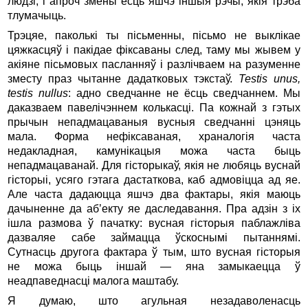
людзі, і апроч змены ёсць яшчэ іншыя рэчы, якія трэба
тлумачыць.
Трэцяе, паколькі ты пісьменны, пісьмо не выклікае
цяжкасцяў і пакідае фіксаваны след, таму мы жывем у
акіяне пісьмовых пасланняў і разлічваем на разуменне
зместу праз чытанне дадатковых тэкстаў.
Testis unus,
testis nullus
: адно сведчанне не ёсць сведчаннем. Мы
даказваем павелічэннем колькасці. Па кожнай з гэтых
прычын непадмацаваныя вусныя сведчанні цэняць
мала. Форма нефіксаваная, храналогія часта
недакладная, камунікацыя можа часта быць
непадмацаванай. Для гісторыкаў, якія не любяць вуснай
гісторыі, усяго гэтага дастаткова, каб адмовіцца ад яе.
Але часта дадаюцца яшчэ два фактары, якія маюць
дачыненне да аб’екту яе даследавання. Пра адзін з іх
ішла размова ў пачатку: вусная гісторыя паблажліва
дазваляе сабе займацца ўскоснымі пытаннямі.
Сутнасць другога фактара ў тым, што вусная гісторыя
не можа быць іншай — яна замыкаецца ў
неадпаведнасці малога маштабу.
Я думаю, што агульная незадаволенасць