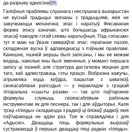
да разрыву адносінаў
[9]
.
Галоўныя праблемы слушнага і няслушнага выкарыстан
ня вуснай традыцыі звязаны з традыцыямі, якія не
завучваюцца механічна: эпас і наратыў. Фіксаваная
форма эпасу азначае, што большасць афрыканскіх
эпасаў паводле гэтай схемы наратыўныя. Пад «эпасам»
тут я маю на ўвазе гамераўскі эпас: гераічная паэзія,
складзеная вусна ў адпаведнасці з пэўнымі правіламі.
Канешне, пазней вершы былі запісаны, і мы не можам
ведаць, наколькі яны былі змененыя, у момант першага
запісу ці пазней; але структура дастаткова моцная для
таго, каб адлюстраваць гэты працэс. Вобразна кажучы,
атрымліва ецца коўдра, пашытая з шматкоў,
своеасаблівая рапсодыя — у перакладзе з грэцкай
літаральна «сшыты разам» — так што паўтарэнне
формулы служыць своеасаблівым рабочым
інструментам як для песняра, так і для аўдыторыі. Каля
трэці «Іліяды» складаецца з радкоў ці блокаў радкоў, якія
паўтараюцца не адзін раз. Тое ж справядліва і для
«Адысеі». Дваццаць пяць формульных выразаў
сустракаецца ў першых дваццаці пяці радках «Іліяды».