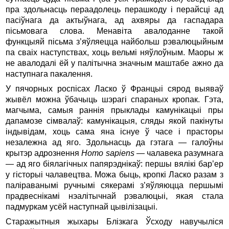
пра здольнасць пераадолець перашкоду і перайсці ад
пасіўнага да актыўнага, ад ахвяры да гаспадара
пісьмовага слова. Менавіта авалоданне такой
функцыяй пісьма з’яўляецца найбольш рэвалюцыйным
па сваіх наступствах, хоць вельмі няўлоўным. Маоры ж
не авалодалі ёй у палітычна значным маштабе ажно да
наступнага пакалення.
У пячорных роспісах Ласко ў Францыі сярод выяваў
жывёл можна ўбачыць шэрагі спараных кропак. Гэта,
магчыма, самыя раннія прыклады камунікацыі пры
дапамозе сімвалаў: камунікацыя, сляды якой пакінуты
індывідам, хоць сама яна існуе ў часе і прасторы
незалежна ад яго. Здольнасць да гэтага — галоўны
крытэр адрознення
Homo sapiens
— чалавека разумнага
— ад яго біялагічных папярэднікаў: першы вялікі бар’ер
у гісторыі чалавецтва. Можа быць, кропкі Ласко разам з
паліраванымі ручнымі сякерамі з’яўляюцца першымі
прадвеснікамі нэалітычнай рэвалюцыі, якая стала
падмуркам усёй наступнай цывілізацыі.
Старажытныя жыхары Блізкага Ўсходу навучыліся