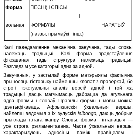
Форма
ПЕСНІ) І СПІСЫ
І
вольная
ФОРМУЛЫ НАРАТЫЎ
(назвы, прымаўкі і інш.)
Калі паведамленне механічна завучана, тады словы
належаць традыцыі. Калі форма прадстаўлення
фіксаваная, тады структура належыць традыцыі.
Разгледзім усе катэгорыі адна за адной.
Завучаныя, у застылай форме матэрыялы фактычна
прыносяць гісторыку найменшы клопат з праверкай, бо
строгі тэкстуальны аналіз версій адной і той жа
традыцыі дасць магчымасць дабрацца да агульнага
ядра формы і словаў. Правілы формы і мовы можна
ідэнтыфікаваць. Афрыканскія ўхвальныя вершы,
найлепш вядомыя з іх зулускія
isibongo
, даюць добрыя
прыклады гэтага жанру. Словы, форма і інтанацыя —
усё строга рэгламентавана. Часта ўхвальныя вершы
характарызуюць адносіны паміж правіцелем і