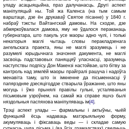
уладу асацыяцыйна, праз далучанасць. Другі аспект
маніпуляцый ны. Той жа Каленса (на тым самым
варштаце, дзе ён друкаваў Святое пісанне) у 1840 г.
набраў тэксты Вайтангскай дамовы. На сходзе, дзе
абмяркоўвалася дамова, яму не ўдалося пераканаць
губернатара, што пакуль усе маоры адно чулі, і толькі
некаторыя маглі чытаць словы перакладзенага
ангельскага праекта, яны не маглі зразумець і не
разумелі юрыдычнага значэння дакумента, не маглі
засвоіць падставовых паняццяў уласнасці, зразумець
наступствы подпісу. Дон Макензі настойвае, што бітву за
кантроль над зямлёй маоры прайгралі рашуча і надоўга
менавіта таму, што іх імкненне да пісьменнасці ў
папярэдняе дзесяцігоддзе стварыла ўражанне, што яны
могуць і ўжо прынялі правілы гульні, усталяваныя
пісьмовым узроўнем, на самай жа справе яшчэ былі
няздольныя паспяхова маніпуляваць ім
[4]
.
Трэці аспект улады — фармальны і актыўны, чыёй
функцыяй ёсць надаваць матэрыяльную форму,
акумуляваць і фіксаваць веды — і складае самую
сутнасць цуда пісьма і (ва ўсіх грамадствах) сведчыць