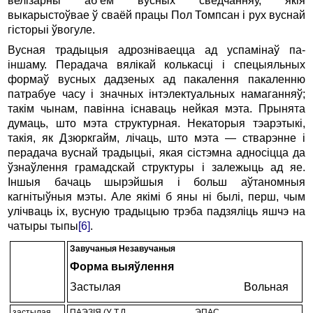
велізарны аб’ём вусных сведчанняў, якія
выкарыстоўвае ў сваёй працы Пол Томпсан і рух вуснай
гісторыі ўвогуле.
Вусная традыцыя адрозніваецца ад успамінаў па-
іншаму. Перадача вялікай колькасці і спецыяльных
формаў вусных дадзеных ад пакалення пакаленню
патрабуе часу і значных інтэлектуальных намаганняў;
такім чынам, павінна існаваць нейкая мэта. Прынята
думаць, што мэта структурная. Некаторыя тэарэтыкі,
такія, як Дзюркгайм, лічаць, што мэта — стварэнне і
перадача вуснай традыцыі, якая сістэмна адносіцца да
ўзнаўлення грамадскай структуры і залежыць ад яе.
Іншыя бачаць шырэйшыя і больш аўтаномныя
кагнітыўныя мэты. Але якімі б яны ні былі, перш, чым
улічваць іх, вусную традыцыю трэба падзяліць яшчэ на
чатыры тыпы
[6]
.
Завучаныя
Незавучаныя
Форма выяўлення
Застылая Вольная
застылая
ПАЭЗІЯ (У Т.Л. ЭПАС