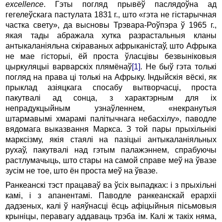
excellence
. Гэты погляд прывёў паслядоўна ад
гегелеўскага пастулата 1831 г., што «гэта не гістарычная
частка свету», да высновы Трэвара-Роўпэра ў 1965 г.,
якая тады абражала хутка разрастальныя кланы
антыкаланіяльна скіраваных афрыканістаў, што Афрыка
не мае гісторыі, ёй проста ўласцівы безвыніковыя
цыркуляцыі варварскіх плямёнаў
[1]
. Не быў гэта толькі
погляд на права ці толькі на Афрыку. Індыйскія вёскі, як
прыклад азіяцкага спосабу вытворчасці, проста
пакутвалі ад сонца, з характэрным для іх
непрадукцыйным узнаўленнем, «некранутыя
штармавымі хмарамі палітычнага небасхілу», паводле
вядомага выказвання Маркса. З той пары прыхільнікі
марксізму, якія стаялі на пазіцыі антыкаланіяльных
рухаў, пакутвалі над гэтым палажэннем, спрабуючы
растлумачыць, што стары на самой справе меў на ўвазе
зусім не тое, што ён проста меў на ўвазе.
Ранкеанскі тэст працаваў ва ўсіх выпадках: і з прыхільні
камі, і з апанентамі. Паводле ранкеанскай ерархіі
дадзеных, калі ў наяўнасці ёсць афіцыйныя пісьмовыя
крыніцы, перавагу аддаваць трэба ім. Калі ж такіх няма,