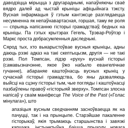
даводзіцца мірыцца з другараднымі, напаўняючы сваё
вядро далей ад чыстай крыніцы афіцыйнага тэксту.
Вусная інфармацыя ў гэтым кантэксце разглядаецца
несумненна як непаўнавартасная, горшая, таму яе роля
— спрыяць напісанню гісторыі грамадстваў, бедных на
крыніцы. Па гэтых крытэрах Гегель, Трэвар-Роўпэр і
Маркс проста добрасумленныя даследчыкі.
Сярод тых, хто выкарыстоўвае вусныя крыніцы, адны
даюць рэзкі адказ на такі скептыцызм, другія — не такі
рэзкі. Пол Томпсан, лідэр «руху» вуснай гісторыі
(самавызначэнне, якое ўжо набыло евангелічнае
гучанне), абараняе каштоўнасць вусных крыніц у
сучаснай гісторыі грамадства, бо яны дазваляюць
выйсці на сцэну гісторыі тым, чые погляды і каштоўнасці
пазбаўлены правоў «гісторыяй зверху». Томпсан злосна
напісаў у сваім маніфесце
The Voice of the Past
(«Голас
мінулага»), што
апазіцыя вусным сведчанням засноўваецца як на
пачуцці, так і на прынцыпе. Старэйшае пакаленне
гісторыкаў, якія трымаюць старшынства і завязкі
капшука, інстынктыўна баіцца прыходу новага