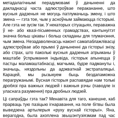
метадалагічнымі перадумовамі ў дачыненні да
дакладнасці часта адлюстроўвае перакананне, што
вусныя дадзеныя не могуць патлумачыць змену, і што
змена — гэта тое, чым у асноўным займаюцца гісторыкі.
Але гэта не зусім так. У некаторых сітуацыях, пераважна
ў не- або квазі-пісьменных грамадствах, кантынуітэт
значна больш цікавы і больш складаны для тлумачэння,
чым змена. Незадаволенасць наконт самапаблажлівасці
адлюстроўвае або прымхі ў дачыненні да гісторыі знізу,
або страх, што паколькі вусныя дадзеныя атрыманы ў
маштабе ўспрымання індывіда, гісторык апынецца ў
пастцы маламаштабнасці, магчыма, будзе падмануты і,
значыць, няздольны да адэкватнай экстрапаляцыі.
Карацей, мы рызыкуем быць бездапаможна
перагружанымі. Вусная гісторыя распавядае нам толькі
дробязі пра важных людзей і важныя рэчы (паводле іх
уласнага разумення) пра дробных людзей.
Ці сапраўды гэта так? Менавіта для таго, канешне, каб
прарваць тую пазіцыю ігнаравання, на поле бітвы была
выведзена артылерыя «руху вуснай гісторыі». Яна,
верагодна, была ахоплена звышэнтузіязмам пад час