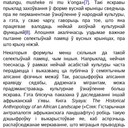
matungu, musheke ni mu k’onga»
[7]
. Такі яскравы
прыклад захоўвання ў форме вуснай крыніцы сведчыць
пра яе перманентнае ўзнаўленне ў народнай культуры,
а гэта, у сваю чаргу, гаворыць пра тое, што яна
працягвае валодаць нейкай ахоўнай культурнай
функцыяй
[8]
. Апошняя акалічнасць уздымае важнае
пытанне селектыўнай памяці ў вусных крыніцах, пра
што крыху ніжэй.
Некаторыя формулы менш схільныя да такой
селектыўнай памяці, чым іншыя. Напрыклад, нейчая
тоеснасць ў рамках нейчай асабістай культуры часта
перадаецца і выказваец ца публічна ў семіятычным
апісанні фізічных межаў. Так, расшыфроўка апісання
краявіду сядзібы, дадзенага мігрантам, можа
прадэманстраваць культурнае ўзнаўленне больш
яскрава. Гэта бліскуча паказана ў даследаванні іншай
афрыканскай з’явы. Кніга
Siyaya: The Historical
Anthropology of an African Landscape
(«Сіяя: Гістарычная
антрапалогія афрыканскага ландшафту») робіць такую
дэшыфроўку і выкарыстоўвае яе, каб аспрэчыць
распаўсюджанае меркаванне, што міграцыя прыводзіць