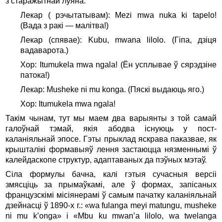
з старажытнай луяна.
Лекар ( рэчытатывам): Mezi mwa nuka ki tapelo!
(Вада з ракі — малітва!)
Лекар (спявае): Kubu, mwana lilolo. (Гіпа, дзіця
вадаварота.)
Хор: Itumukela mwa ngala! (Ён усплывае ў сярэдзіне
патока!)
Лекар: Musheke ni mu konga. (Пяскі выдаюць яго.)
Хор: Itumukela mwa ngala!
Такім чынам, тут мы маем два варыянты з той самай
галоўнай тэмай, якія абодва існуюць у пост-
каланіяльнай эпосе. Гэты прыклад яскрава паказвае, як
крышталікі формавыяў лення застаюцца нязменнымі ў
калейдаскопе структур, адаптаваных да пэўных мэтаў.
Сіла формулы бачна, калі гэтыя сучасныя версіі
змясціць за прымаўкамі, але ў формах, запісаных
французскімі місіянерамі ў самым пачатку каланіяльнай
дзейнасці ў 1890-х г.: «wa fulanga meyi matungu, musheke
ni mu k’onga» i «Mbu ku mwan’a lilolo, wa twelanga