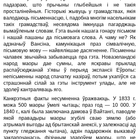
падазраю, што прычыны глыбейшыя і не такія
просталінейныя. Гісторыкі жывуць у грамадствах, якія
валодаюць пісьменнасцю, і, падобна многім насельнікам
такіх грамадстваў, несвядома імкнуцца пагарджаць
вымаўленым словам. Гэта вынік нашага гонару пісьмом
і нашай пашаны да пісьмовага слова. А чаму не? Як
адзначыў Вансіна, камунікацыя праз сімвалічную,
пісьмовую мову — найвялікшае дасягненне. Пісьменны
чалавек звычайна забываецца пра гэта. Новазеландскі
народ маоры дае сумны, але яскравы прыклад
распаўсюджанай з’явы ў перыяд экспансіі Еўропы:
непісьменны народ спачатку назіраў, потым ухапіўся са
страшэннай сілай за гэты інструмент улады, але не
здолеў кантраляваць яго.
Канкрэтныя факты несумненна ўражваюць. У 1833 г.
можа 500 маоры ўмелі чытаць; праз год — 10 000. У
1840 г., калі была заключана дамова ў Вайтангі, паводле
якой правадыры маоры згубілі сваю зямлю (або
атрымалі выгоды ад брытанскай анексіі, у залежнасці ад
пункту гледжання чытача), адзін падарожнік выказваў
заклапочанасць фізічным здароўем маоры, што не