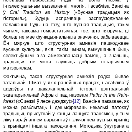
інтэлектуальным вызваленні, многія, і асабліва Вансіна
ў
Oral Tradition as History
(«Вусная традыцыя як
гісторыя»), будуць аспрэчваць распаўсюджванне
палажэння Гуды на тэзу, што вусная традыцыя, такім
чынам, таксама гомеастатычная: тое, што нязручна ці
больш не мае функцыянальнага значэння, забываецца.
Ён мяркуе, што структурная амнезія пашкоджвае
вусныя культуры, якія, такім чынам, вымушаныя быць
селектыўнымі з-за абмежаванасці памяці, а значыць,
традыцыя не можа служыць добрым гістарычным
матэрыялам.
Фактычна, такая структурная амнезія рэдка бывае
татальнай. Шмат у якіх ранейшых працах, і асабліва ў
шэдэўры па дакаланіяльнай гісторыі цэнтральнай
экватарыяльнай Афрыкі пад назовам
Paths in the Rain-
forest
(«Сцежкі ў лесе дажджу)»
[12]
, Вансіна паказвае, як
можна разблытаць і дэшыфраваць некалькі патокаў
традыцыі, прысутнай у канцы ланцуга трансмісіі, у тым
ліку параўнаннем варыянтаў і злучэннем вусных крыніц
з крыніцамі іншага паходжання. Методыка ўнутранага