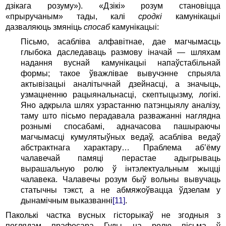
дзікага розуму»). «Дзікі» розум становіцца
«прыручаным» тады, калі
сродкі
камунікацыі
дазваляюць змяніць
спосаб
камунікацыі:
Пісьмо, асабліва алфавітнае, дае магчымасць
глыбока даследаваць размову іначай — шляхам
надання вуснай камунікацыі напаўстабільнай
формы; такое ўважлівае вывучэнне спрыяла
актывізацыі аналітычнай дзейнасці, а значыць,
узмацненню рацыянальнасці, скептыцызму, логікі.
Яно адкрыла шлях узрастанню патэнцыялу аналізу,
таму што пісьмо перадавала разважанні наглядна
рознымі спосабамі, адначасова пашыраючы
магчымасці кумулятыўных ведаў, асабліва ведаў
абстрактнага характару… Праблема аб’ёму
чалавечай памяці перастае адыгрываць
вырашальную ролю ў інтэлектуальным жыцці
чалавека. Чалавечы розум быў вольны вывучаць
статычны тэкст, а не абмяжоўвацца ўдзелам у
дынамічным выказванні
[11]
.
Паколькі частка вусных гісторыкаў не згодныя з
поглядам прафесара Гуды на ролю пісьма ў