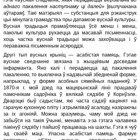
аднаго пакалення наступнаму ці далей
» [вылучанана
аўтарам]. Такі матэрыял — субстанцыя для рэканструк
цыі мінулага грамадства пры дапамозе вуснай культуры.
Вусная традыцыя прамаўляецца ўсё менш і менш,
паколькі культура рухаецца да масавай пісьменнасці,
хоць частка вуснай традыцыі можа захоўвацца і ў
пераважна пісьменным асяроддзі.
Другі тып вусных крыніц — асабістая памяць. Гэтае
вуснае сведчанне звязана з жыццёвым досведам
інфарманта. Яно калі і перадаецца ад пакалення
пакаленню, то выключна ў надзвычай збедненай форме,
напрыклад, у форме асобных сямейных паданняў. У
1870-я г. мой дзед па мацярынскай лініі працаваў
памочнікам садоўніка ў вялікай сядзібе ў Корнўэле.
Дварэцкі быў садыстам, які часта садзіў кацянят на
гарачую кухонную пліту і атрымліваў асалоду, назіраючы
за іх агоніяй. Можна зразумець, чаму мой дзед не
забыўся на такія ўчынкі, менавіта з-за гэтага чалавека
пакінуў сядзібу і пайшоў працаваць на шахты. Гэта я чуў
ад сваёй маці. Уласна асабістая памяць фармуе