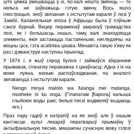
што цяжка ўмешвацца ў іх, бо калі нешта змяніць — то
нельга не заўважыць гэтую змену. Вось яшчэ
ілюстрацыя, зноў звязаная з інстытутам караля ў лозі ў
Замбіі. Каланіяльная эпоха ў Афрыцы была ў пэўным
сэнсе бурнай. Вецер пераменаў закрануў грамадства
лозі, як і большасць іншых, таму, калі знаходзяцца
элементы, якія застаюцца пастаяннымі, нягледзячы на
моцны ціск, гэта асабліва цікава. Менавіта такую з’яву як
раз і дэманструе наступны прыклад.
У 1974 г. я жыў сярод булозі і займаўся збіраннем
прымавак, спачатку пераважна з цікаўнасці. Адна з іх на
мове луяна, вельмі распаўсюджаная, па аналогіі
звязваецца з інстытутам караля.
Nengo minya malolo wa fulanga mei matanga,
musheke ni ku onga. (Гіпапатам [Кароль] калыша
глыбокія воды ракі; белыя пяскі водмеляў выдаюць
яго.)
Праз пару гадоў я натрапіў на яе зноў, але ў іншым
кантэксце: культ лекараў ператварыў прымаўку ў
антыфанальную песню, мяшаючы сучасную мову сілозі