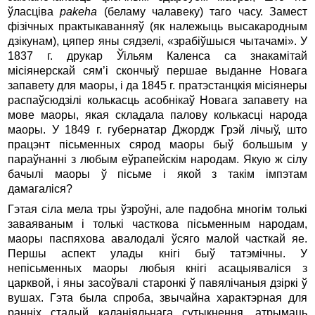
ўласціва
pakeha
(беламу чалавеку) таго часу. Замест
фізічных практыкаванняў (як належыць высакародным
дзікунам), цяпер яны сядзелі, «зрабіўшыся чытачамі». У
1837 г. друкар Ўільям Каленса са знакамітай
місіянерскай сям’і скончыў першае выданне Новага
запавету для маоры, і да 1845 г. пратэстанцкія місіянеры
распаўсюдзілі колькасць асобнікаў Новага запавету на
мове маоры, якая складала палову колькасці народа
маоры. У 1849 г. губернатар Джордж Грэй лічыў, што
працэнт пісьменных сярод маоры быў большым у
параўнанні з любым еўрапейскім народам. Якую ж сілу
бачылі маоры ў пісьме і якой з такім імпэтам
дамагаліся?
Гэтая сіла мела тры ўзроўні, але падобна многім толькі
заваяваным і толькі часткова пісьменным народам,
маоры паспяхова авалодалі ўсяго малой часткай яе.
Першы аспект улады кнігі быў татэмічны. У
непісьменных маоры любыя кнігі асацыяваліся з
царквой, і яны засоўвалі старонкі ў павялічаныя дзіркі ў
вушах. Гэта была спроба, звычайна характэрная для
ранніх стадый каланіяльнага сутыкнення, атрымаць