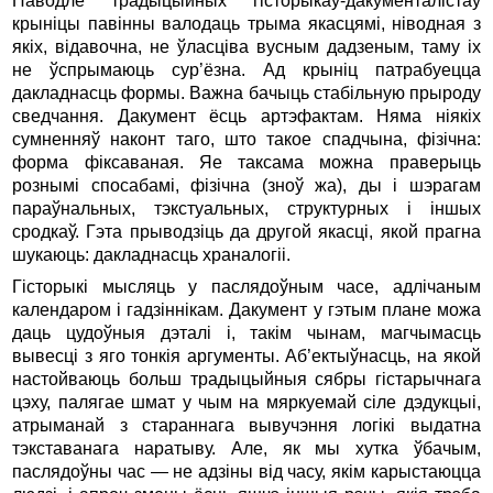
Паводле традыцыйных гісторыкаў-дакументалістаў
крыніцы павінны валодаць трыма якасцямі, ніводная з
якіх, відавочна, не ўласціва вусным дадзеным, таму іх
не ўспрымаюць сур’ёзна. Ад крыніц патрабуецца
дакладнасць формы. Важна бачыць стабільную прыроду
сведчання. Дакумент ёсць артэфактам. Няма ніякіх
сумненняў наконт таго, што такое спадчына, фізічна:
форма фіксаваная. Яе таксама можна праверыць
рознымі спосабамі, фізічна (зноў жа), ды і шэрагам
параўнальных, тэкстуальных, структурных і іншых
сродкаў. Гэта прыводзіць да другой якасці, якой прагна
шукаюць: дакладнасць храналогіі.
Гісторыкі мысляць у паслядоўным часе, адлічаным
календаром і гадзіннікам. Дакумент у гэтым плане можа
даць цудоўныя дэталі і, такім чынам, магчымасць
вывесці з яго тонкія аргументы. Аб’ектыўнасць, на якой
настойваюць больш традыцыйныя сябры гістарычнага
цэху, палягае шмат у чым на мяркуемай сіле дэдукцыі,
атрыманай з стараннага вывучэння логікі выдатна
тэкставанага наратыву. Але, як мы хутка ўбачым,
паслядоўны час — не адзіны від часу, якім карыстаюцца