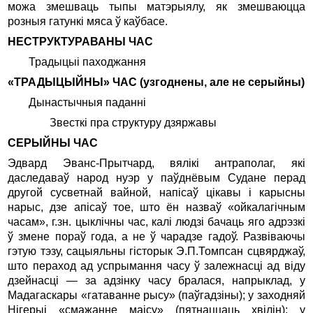
можа змешваць тыпы матэрыялу, як змешваюцца
розныя гатункі мяса ў каўбасе.
НЕСТРУКТУРАВАНЫ ЧАС
Традыцыі паходжання
«ТРАДЫЦЫЙНЫ» ЧАС (узгоднены, але не серыйны)
Дынастычныя паданні
Звесткі пра структуру дзяржавы
СЕРЫЙНЫ ЧАС
Эдвард Эванс-Прытчард, вялікі антраполаг, які
даследаваў народ нуэр у паўднёвым Судане перад
другой сусветнай вайной, напісаў цікавы і карысны
нарыс, дзе апісаў тое, што ён назваў «ойкалагічным
часам», г.зн. цыклічны час, калі людзі бачаць яго адрэзкі
ў змене пораў года, а не ў чарадзе гадоў. Развіваючы
гэтую тэзу, сацыяльны гісторык Э.П.Томпсан сцвярджаў,
што пераход ад успрымання часу ў залежнасці ад віду
дзейнасці — за адзінку часу бралася, напрыклад, у
Мадагаскары «гатаванне рысу» (паўгадзіны); у заходняй
Нігерыі «смажанне маісу» (пятнаццаць хвілін); у