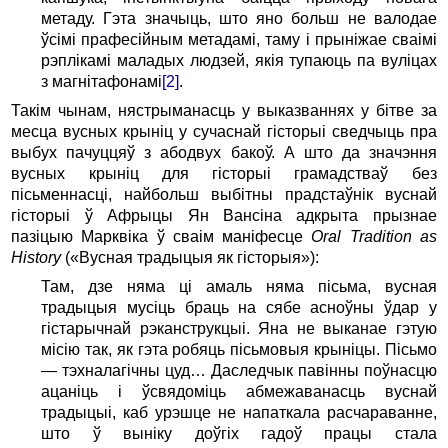
метаду. Гэта значыць, што яно больш не валодае
ўсімі прафесійным метадамі, таму і прыніжае сваімі
рэплікамі маладых людзей, якія тупаюць па вуліцах
з магнітафонамі
[2]
.
Такім чынам, нястрыманасць у выказваннях у бітве за
месца вусных крыніц у сучаснай гісторыі сведчыць пра
выбух пачуццяў з абодвух бакоў. А што да значэння
вусных крыніц для гісторыі грамадстваў без
пісьменнасці, найбольш выбітны прадстаўнік вуснай
гісторыі ў Афрыцы Ян Вансіна адкрыта прызнае
пазіцыю Марквіка ў сваім маніфесце
Oral Tradition as
History
(«Вусная традыцыя як гісторыя»):
Там, дзе няма ці амаль няма пісьма, вусная
традыцыя мусіць браць на сябе асноўны ўдар у
гістарычнай рэканструкцыі. Яна не выканае гэтую
місію так, як гэта робяць пісьмовыя крыніцы. Пісьмо
— тэхналагічны цуд… Даследчык павінны поўнасцю
ацаніць і ўсвядоміць абмежаванасць вуснай
традыцыі, каб урэшце не напаткала расчараванне,
што ў выніку доўгіх гадоў працы стала