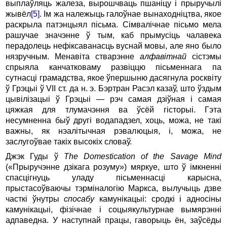
выплаўляць жалеза, вырошчваць пшаніцу і прыручылі
жывёл
[5]
. Ім жа належыць галоўнае вынаходніцтва, якое
раскрыла патэнцыял пісьма. Сімвалічнае пісьмо мела
рашучае значэнне ў тым, каб прымусіць чалавека
перадолець нефіксаванасць вуснай мовы, але яно было
нязручным. Менавіта стварэнне
алфавітнай
сістэмы
спрыяла канчатковаму развіццю пісьменнага па
сутнасці грамадства, якое ўпершыню дасягнула росквіту
ў Грэцыі ў VII ст. да н. э. Бэртран Расэл казаў, што ўздым
цывілізацыі ў Грэцыі — рэч самая дзіўная і самая
цяжкая для тлумачэння ва ўсёй гісторыі. Гэта
несумненна быў другі водападзел, хоць, можа, не такі
важны, як нэалітычная рэвалюцыя, і, можа, не
заслугоўвае такіх высокіх словаў.
Джэк Гуды ў
The Domestication of the Savage Mind
(«Прыручэнне дзікага розуму») мяркуе, што ў імкненні
спасцігнуць уладу пісьменнасці карысна,
прыстасоўваючы тэрміналогію Маркса, вылучыць дзве
часткі ўнутры
спосабу
камунікацыі: сродкі і адносіны
камунікацыі, фізічнае і соцыякультурнае вымярэнні
адпаведна. У наступнай працы, гаворыць ён, заўсёды