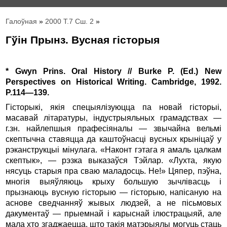
Галоўная
»
2000 Т.7 Сш. 2
»
Гўін Прынз. Вусная гісторыя
* Gwyn Prins. Oral History // Burke P. (Ed.) New
Perspectives on Historical Writing. Cambridge, 1992.
P.114—139.
Гісторыкі, якія спецыялізуюцца па новай гісторыі,
масавай літаратуры, індустрыяльных грамадствах —
г.зн. найлепшыя прафесіяналы — звычайна вельмі
скептычна ставяцца да каштоўнасці вусных крыніцаў у
рэканструкцыі мінулага. «Наконт гэтага я амаль цалкам
скептык», — рэзка выказаўся Тэйлар. «Лухта, якую
нясуць старыя пра сваю маладосць. Не!» Цяпер, пэўна,
многія выяўляюць крыху большую зычлівасць і
прызнаюць вусную гісторыю — гісторыю, напісаную на
аснове сведчанняў жывых людзей, а не пісьмовых
дакументаў — прыемнай і карыснай ілюстрацыяй, але
мала хто згаджаецца, што такія матэрыялы могуць стаць