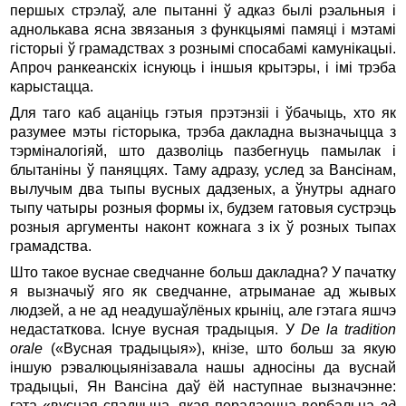
першых стрэлаў, але пытанні ў адказ былі рэальныя і
аднолькава ясна звязаныя з функцыямі памяці і мэтамі
гісторыі ў грамадствах з рознымі спосабамі камунікацыі.
Апроч ранкеанскіх існуюць і іншыя крытэры, і імі трэба
карыстацца.
Для таго каб ацаніць гэтыя прэтэнзіі і ўбачыць, хто як
разумее мэты гісторыка, трэба дакладна вызначыцца з
тэрміналогіяй, што дазволіць пазбегнуць памылак і
блытаніны ў паняццях. Таму адразу, услед за Вансінам,
вылучым два тыпы вусных дадзеных, а ўнутры аднаго
тыпу чатыры розныя формы іх, будзем гатовыя сустрэць
розныя аргументы наконт кожнага з іх ў розных тыпах
грамадства.
Што такое вуснае сведчанне больш дакладна? У пачатку
я вызначыў яго як сведчанне, атрыманае ад жывых
людзей, а не ад неадушаўлёных крыніц, але гэтага яшчэ
недастаткова. Існуе вусная традыцыя. У
De la tradition
orale
(«Вусная традыцыя»), кнізе, што больш за якую
іншую рэвалюцыянізавала нашы адносіны да вуснай
традыцыі, Ян Вансіна даў ёй наступнае вызначэнне:
гэта «вусная спадчына, якая перадаецца вербальна
ад