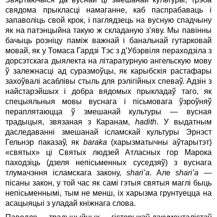
свядома прыкласці намаганне, каб паспрабаваць і
запаволіць свой крок, і паглядзець на вусную спадчыну
як на патэнцыйна такую ж складаную з’яву. Мы павінны
бачыць розніцу паміж важнай і банальнай гутарковай
мовай, як у Томаса Гардзі Тэс з д’Убэрвіля пераходзіла з
дорсэтскага дыялекта на літаратурную ангельскую мову
ў залежнасці ад суразмоўцы, як карыбскія растафары
захоўвалі асаблівы стыль для рэлігійных спеваў. Адзін з
найстарэйшых і добра вядомых прыкладаў таго, як
спецыяльныя мовы вуснага і пісьмовага ўзроўняў
пераплятаюцца ў змешанай культуры — вусная
традыцыя, звязаная з Каранам,
hadith
. У выдатным
даследаванні змешанай ісламскай культуры Эрнэст
Гельнэр паказаў, як
baraka
(харызматычны аўтарытэт)
«святых» ці Святых людзей Атласных гор Марока
паходзіць (дзеля непісьменных суседзяў) з вуснага
тлумачэння ісламскага закону,
shari’a
. Але
shari’a
—
пісаны закон, у той час як самі гэтыя святыя маглі быць
непісьменнымі, тым не менш, іх харызма грунтуецца на
асацыяцыі з уладай кніжнага слова.