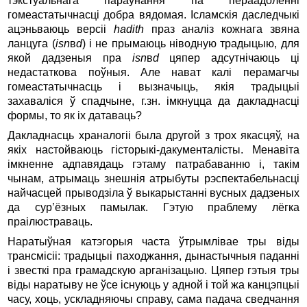
тэкстуальнага параўнання па пераадоленні
гомеастатычнасці добра вядомая. Ісламскія даследчыкі
ацэньваюць версіі
hadith
праз аналіз кожнага звяна
ланцуга (
isn
в
d
) і не прымаюць ніводную традыцыю, для
якой дадзеныя пра
isn
в
d
цяпер адсутнічаюць ці
недастаткова поўныя. Але нават калі перамагчы
гомеастатычнасць і вызначыць, якія традыцыі
захаваліся ў спадчыне, г.зн. імкнуцца да дакладнасці
формы, то як іх датаваць?
Дакладнасць храналогіі была другой з трох якасцяў, на
якіх настойваюць гісторыкі-дакументалісты. Менавіта
імкненне адпавядаць гэтаму патрабаванню і, такім
чынам, атрымаць знешнія атрыбуты рэспектабельнасці
найчасцей прыводзіла ў выкарыстанні вусных дадзеных
да сур’ёзных памылак. Гэтую праблему лёгка
праілюстраваць.
Наратыўная катэгорыя часта ўтрымлівае тры віды
трансмісіі: традыцыі паходжання, дынастычныя паданні
і звесткі пра грамадскую арганізацыю. Цяпер гэтыя тры
віды наратыву не ўсе існуюць у адной і той жа канцэпцыі
часу, хоць, ускладняючы справу, сама падача сведчання