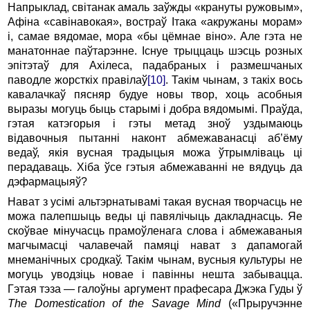
Напрыклад, світанак амаль заўжды «крануты ружовым»,
Афіна «савінавокая», востраў Ітака «акружаны морам»
і, самае вядомае, мора «бы цёмнае віно». Але гэта не
манатоннае паўтарэнне. Існуе трыццаць шэсць розных
эпітэтаў для Ахілеса, падабраных і размешчаных
паводле жорсткіх правілаў
[10]
. Такім чынам, з такіх вось
кавалачкаў пясняр будуе новы твор, хоць асобныя
выразы могуць быць старымі і добра вядомымі. Праўда,
гэтая катэгорыя і гэты метад зноў уздымаюць
відавочныя пытанні наконт абмежаванасці аб’ёму
ведаў, якія вусная традыцыя можа ўтрымліваць ці
перадаваць. Хіба ўсе гэтыя абмежаванні не вядуць да
дэфармацыяў?
Нават з усімі альтэрнатывамі такая вусная творчасць не
можа палепшыць веды ці павялічыць дакладнасць. Яе
скоўвае мінучасць прамоўленага слова і абмежаваныя
магчымасці чалавечай памяці нават з дапамогай
мнеманічных сродкаў. Такім чынам, вусныя культуры не
могуць уводзіць новае і павінны нешта забывацца.
Гэтая тэза — галоўны аргумент прафесара Джэка Гуды ў
The Domestication of the Savage Mind
(«Прыручэнне