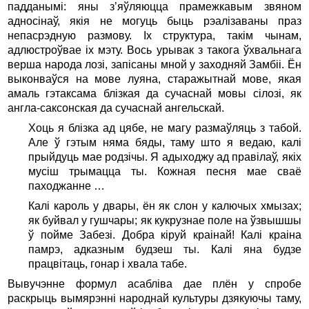
падданымі: яны з’яўляюцца прамежкавым звяном
адносінаў, якія не могуць быць рэалізаваны праз
непасрэдную размову. Іх структура, такім чынам,
адлюстроўвае іх мэту. Вось урывак з такога ўхвальнага
верша народа лозі, запісаны мной у заходняй Замбіі. Ён
выконваўся на мове луяна, старажытнай мове, якая
амаль гэтаксама блізкая да сучаснай мовы сілозі, як
англа-саксонская да сучаснай ангельскай.
Хоць я блізка ад цябе, не магу размаўляць з табой.
Але ў гэтым няма бяды, таму што я ведаю, калі
прыйдуць мае родзічы. Я адыходжу ад правілаў, якіх
мусіш трымацца ты. Кожная песня мае сваё
паходжанне …
Калі кароль у двары, ён як слон у калючых хмызах;
як буйвал у гушчары; як кукрузнае поле на ўзвышшы
ў пойме Забезі. Добра кіруй краінай! Калі краіна
памрэ, адказным будзеш ты. Калі яна будзе
працвітаць, гонар і хвала табе.
Вывучэнне формул асабліва дае плён у спробе
раскрыць вымярэнні народнай культуры дзякуючы таму,