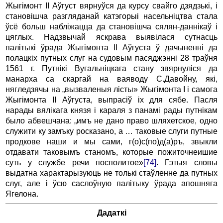
Жыгімонт II Аўгуст вярнуўся да курсу свайго дзядзькі, і
становішча разгляданай катэгорыі насельніцтва стала
ўсё больш набліжацца да становішча сялян-даннікаў і
цяглых. Надзвычай яскрава выявілася сутнасць
палітыкі ўрада Жыгімонта II Аўгуста ў дачыненні да
полацкіх путных слуг на судовым пасяджэнні 28 траўня
1561 г. Путнікі Вугальніцкага стану звярнуліся да
манарха са скаргай на ваяводу С.Давойну, які,
нягледзячы на „вызваленыя лісты» Жыгімонта I і самога
Жыгімонта II Аўгуста, выпрасіў іх для сябе. Пасля
нарады вялікага князя і караля з панамі рады путнікам
было абвешчана: „имъ не дано право шляхетское, одно
служити ку замъку росказано, а … таковые слуги путные
продкове наши и мы сами, г(о)с(по)д(а)ръ, звыкли
отдавати таковымъ станомъ, которые пожиточнеишие
суть у службе речи посполитое»
[74]
. Гэтыя словы
выдатна характарызуюць не толькі стаўленне да путных
слуг, але і ўсю саслоўную палітыку ўрада апошняга
Ягелона.
Дадаткі