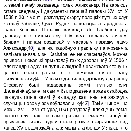
іх землі пачаў раздаваць толькі Аляксандр. На карысць
гэтага сведчаць і дакументы першай паловы XVI ст. У
1538 г. Жыгімонт I разглядаў скаргу полацкіх путных слуг
з сёлаў Забелле, Дужкі, Руднікі на полацкага гараднічага
Івана Корсака. Полацкі ваявода Ян Глябовіч даў
даведку, што путных слуг і іх землі полацкім князям,
баярам і панам раздаваў у масавым парадку яшчэ
Аляксандр
[40]
, але на падобную практыку папярэдняга
вялікага князя, г. зн. Казіміра, ён не спасылаўся. Можна
прывесці некалькі прыкладаў такіх дараванняў. У 1506 г.
Аляксандр надаў 18 путных людзей Ловажскага стану і 7
цяглых сялян разам з іх землямі князю Івану
Палубенскаму
[41]
. У тым годзе гаспадарскаму двараніну
Стэфану былі падараваны землі путных слуг
Шалавінічаў, але ім самім было дадзена права свабодна
пакінуць гэтыя землі ў выпадку, калі яны не захочуць
служыць новаму землеўладальніку
[42]
. Такім чынам, на
мяжы XV — XVI ст. урад ВКЛ раздаваў шляхце як землі
путных слуг, так і іх саміх разам з землямі. Галоўнай
прычынай такога курсу стала рэзкае скарачэнне пад
канец XV ст. дзяржаўнага зямельнага фонду. У якасці яго