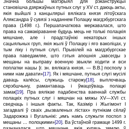
Значна большы матэрыял для рэканструкцыі
становішча дзяржаўных путных слуг у XV ст. даюць акты,
якія выйшлі з канцылярыі вялікага князя літоўскага
Аляксандра ў сувязі з наданнем Полацку магдэбургскага
права (1498 г.). Першапачаткова меркавалася, што
права на самакіраванне будуць мець не толькі полацкія
мяшчане, але і прадстаўнікі некаторых іншых
сацыяльных груп, якія жылі ў Полацку і яго ваколіцах, у
тым ліку і путныя слугі. Прывілей на магдэбургскае
права паведамляе, што гэтыя апошнія „завсегды з
мещаны на выправу военную звыкли ходити и вси
поплатки нашы [г. зн. вялікага князя. — В.В.] посполу з
ними нам давати»
[17]
. Як і мяшчане, путныя слугі мусілі
даваць калёсы, служыць старожу
[18]
, выплочваць
сярэбшчыну, рамантаваць і ўмацоўваць полацкі
замак
[19]
. Пра вялікае падабенства ваеннай службы
полацкіх путных слуг і мяшчан на мяжы XV—XVI ст.
сведчаць і іншыя факты. Так, Казімір і Жыгімонт I
загадвалі ў сваіх „вызваленых лістах» путнікам сёлаў
Задарожжа і Вугальнікі: „имъ намъ служыти поспол з
мещаны … полоцкими»
[20]
. Ва ўстаўной грамаце 1499 г.
пазначалася, што мяшчане, якія купяць зямлю ў