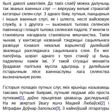
былі даволі шматлікія. Да такіх слаёў можна далучыць
так званых ваенных слуг — вярхушку вельмі стракатай
катэгорыі сялян-слуг. З аднаго боку, путныя, панцырныя
і іншыя ваенныя слугі, як і шляхта, неслі вайсковую
службу, а з другога — выконвалі тыпова сялянскія
павіннасці і плацілі тыпова сялянскія падаткі. У многім іх
становішча нагадвала становішча мяшчанства. Такім
чынам, у кантэксце названай тэндэнцыі сацыяльнага
развіцця існавалі некалькі варыянтаў далейшай
эвалюцыі разгляданага сацыяльнага слоя. Ён мог
папоўніць шэрагі аднаго з трох станаў ці быць
падзелены паміж імі. У такой сітуацыі менавіта
ўрадавая палітыка мусіла адыграць у далейшым
гістарычным лёсе ваеннаслужы лага сялянства
вызначальную ролю.
Гісторыя полацкіх путных слуг, якіх крыніцы называюць
таксама путнымі баярамі, путнымі людзьмі або проста
путнікамі
[1]
, даўно прыцягвае цікавасць даследчыкаў.
На яе звярталі ўвагу яшчэ Мацвей Любаўскі
[2]
і
Мітрафан Доўнар-Запольскі
[3]
. З найноўшай літаратуры