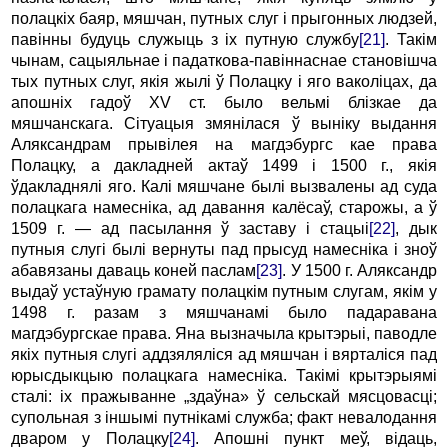
полацкіх баяр, мяшчан, путных слуг і прыгонных людзей,
павінны будуць служыць з іх путную службу
[21]
. Такім
чынам, сацыяльнае і падаткова-павіннаснае становішча
тых путных слуг, якія жылі ў Полацку і яго ваколіцах, да
апошніх гадоў XV ст. было вельмі блізкае да
мяшчанскага. Сітуацыя змянілася ў выніку выдання
Аляксандрам прывілея на магдэбургс кае права
Полацку, а дакладней актаў 1499 і 1500 г., якія
ўдакладнялі яго. Калі мяшчане былі вызвалены ад суда
полацкага намесніка, ад давання калёсаў, старожы, а ў
1509 г. — ад пасылання ў заставу і стацыі
[22]
, дык
путныя слугі былі вернуты пад прысуд намесніка і зноў
абавязаны даваць коней паслам
[23]
. У 1500 г. Аляксандр
выдаў устаўную грамату полацкім путным слугам, якім у
1498 г. разам з мяшчанамі было падаравана
магдэбургскае права. Яна вызначыла крытэрыі, паводле
якіх путныя слугі аддзяляліся ад мяшчан і вярталіся пад
юрысдыкцыю полацкага намесніка. Такімі крытэрыямі
сталі: іх пражыванне „здаўна» ў сельскай мясцовасці;
супольная з іншымі путнікамі служба; факт невалодання
дваром у Полацку
[24]
. Апошні пункт меў, відаць,