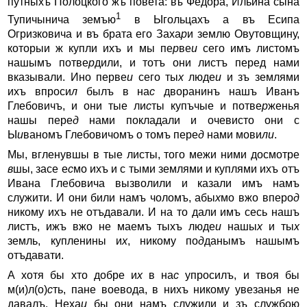
путныхъ Полоцкого жъ повета: въ Федора, Ильина сына
1
Тупичынича земъю
в Ыгольцахъ а въ Есипа
Огризковича и въ брата его Заха
р
и землю Овутовщину,
которыи ж купли ихъ и мы пе
р
ве
и
сего имъ листомъ
нашымъ потве
р
дили, и тотъ они листъ перед нами
вказывали. Ино перве
и
сего ты
х
люде
и
и зъ землями
ихъ впроси
л
былъ в на
с
дворанинъ нашъ Иванъ
Глебовичъ, и они тые ли
с
ты купъчые и потве
р
женья
нашы пере
д
нами покладали и очевисто они с
Ы
и
ваномъ Глебовичомъ о томъ пере
д
нами мови
ли
.
Мы, вгленувшы в тые листы, того межи ними досмотре
в
шы, засе е
с
мо ихъ и с тыми землями и куплями ихъ отъ
Ивана Глебовича вызволили и казали имъ намъ
служити. И они били намъ чоломъ, абы
х
мо вжо вперо
д
никому ихъ не отъдавали. И на то дали имъ сесь нашъ
листъ, ижъ вжо не маемъ тыхъ люде
и
нашы
х
и ты
х
земль, купленины и
х
, никому по
д
данымъ нашымъ
отъдавати.
А хотя бы хто добре и
х
в на
с
упросилъ, и твоя бы
м(и)л(о)
с
ть, пане воевода, в нихъ никому увезанья не
давалъ. Неха
и
бы они намъ служили и зъ службою