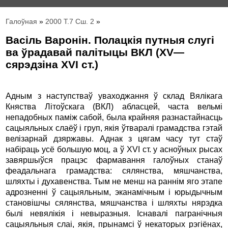
Галоўная
»
2000 Т.7 Сш. 2
»
Васіль Варонін. Полацкія путныя слугі
ва ўрадавай палітыцы ВКЛ (ХV—
сярэдзіна ХVI ст.)
Адным з наступстваў уваходжання ў склад Вялікага
Княства Літоўскага (ВКЛ) абласцей, часта вельмі
непадобных паміж сабой, была крайняя разнастайнасць
сацыяльных слаёў і груп, якія ўтваралі грамадства гэтай
велізарнай дзяржавы. Аднак з цягам часу тут стаў
набіраць усё большую моц, а ў XVI ст. у асноўных рысах
завяршыўся працэс фармавання галоўных станаў
феадальнага грамадства: сялянства, мяшчанства,
шляхты і духавенства. Тым не менш на раннім яго этапе
адрозненні ў сацыяльным, эканамічным і юрыдычным
становішчы сялянства, мяшчанства і шляхты нярэдка
былі невялікія і невыразныя. Існавалі пагранічныя
сацыяльныя слаі, якія, прынамсі ў некаторых рэгіёнах,