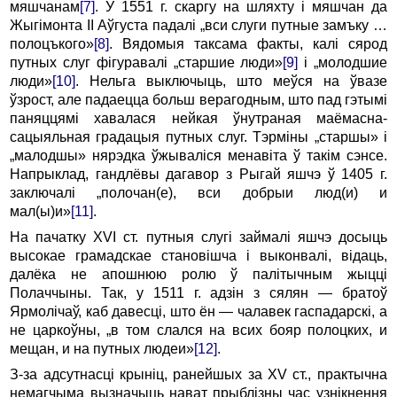
мяшчанам
[7]
. У 1551 г. скаргу на шляхту і мяшчан да
Жыгімонта II Аўгуста падалі „вси слуги путные замъку …
полоцъкого»
[8]
. Вядомыя таксама факты, калі сярод
путных слуг фігуравалі „старшие люди»
[9]
і „молодшие
люди»
[10]
. Нельга выключыць, што меўся на ўвазе
ўзрост, але падаецца больш верагодным, што пад гэтымі
паняццямі хавалася нейкая ўнутраная маёмасна-
сацыяльная градацыя путных слуг. Тэрміны „старшы» і
„малодшы» нярэдка ўжываліся менавіта ў такім сэнсе.
Напрыклад, гандлёвы дагавор з Рыгай яшчэ ў 1405 г.
заключалі „полочан(е), вси добрыи люд(и) и
мал(ы)и»
[11]
.
На пачатку XVI ст. путныя слугі займалі яшчэ досыць
высокае грамадскае становішча і выконвалі, відаць,
далёка не апошнюю ролю ў палітычным жыцці
Полаччыны. Так, у 1511 г. адзін з сялян — братоў
Ярмолічаў, каб давесці, што ён — чалавек гаспадарскі, а
не царкоўны, „в том слался на всих бояр полоцких, и
мещан, и на путных людеи»
[12]
.
З-за адсутнасці крыніц, ранейшых за XV ст., практычна
немагчыма вызначыць нават прыблізны час узнікнення