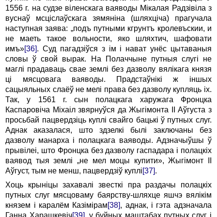
1556 г. на судзе віленскага ваяводы Мікалая Радзівіла з
вуснаў мсціслаўскага зямяніна (шляхціча) прагучала
наступная заява: „подъ путными кгрунтъ кролевъскии, и
не маеть такое вольности, яко шляхтич, шафовати
имъ»
[36]
. Суд пагадзіўся з ім і нават унёс цытаваныя
словы ў свой вырак. На Полаччыне путныя слугі не
маглі прадаваць свае землі без дазволу вялікага князя
ці мясцовага ваяводы. Прадстаўнікі ж іншых
сацыяльных слаёў не мелі права без дазволу купляць іх.
Так, у 1561 г. сын полацкага харужага Фронцка
Каспаровіча Міхаіл звярнуўся да Жыгімонта II Аўгуста з
просьбай пацвердзіць куплі свайго бацькі ў путных слуг.
Аднак аказалася, што здзелкі былі заключаны без
дазволу манарха і полацкага ваяводы. Адзначыўшы ў
прывілеі, што Фронцка без дазволу гаспадара і полацкіх
ваявод тыя землі „не мел моцы купити», Жыгімонт II
Аўгуст, тым не менш, пацвердзіў куплі
[37]
.
Хоць крыніцы захавалі звесткі пра раздачы полацкіх
путных слуг мясцоваму баярству-шляхце яшчэ вялікім
князем і каралём Казімірам
[38]
, аднак, і гэта адзначала
Ганна Харашкевіч
[39]
, у буйных маштабах путных слуг і