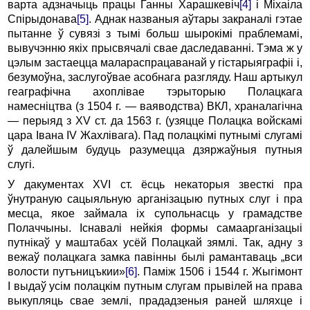
варта адзначыць працы Ганны Харашкевіч
[4]
і Міхаіла
Спірыдонава
[5]
. Аднак названыя аўтары закраналі гэтае
пытанне ў сувязі з тымі больш шырокімі праблемамі,
вывучэнню якіх прысвячалі свае даследаванні. Тэма ж у
цэлым застаецца малараспрацаванай у гістарыяграфіі і,
безумоўна, заслугоўвае асобнага разгляду. Наш артыкул
геаграфічна ахоплівае тэрыторыю Полацкага
намесніцтва (з 1504 г. — ваяводства) ВКЛ, храналагічна
— перыяд з XV ст. да 1563 г. (узяцце Полацка войскамі
цара Івана IV Жахлівага). Пад полацкімі путнымі слугамі
ў далейшым будуць разумецца дзяржаўныя путныя
слугі.
У дакументах XVI ст. ёсць некаторыя звесткі пра
ўнутраную сацыяльную арганізацыю путных слуг і пра
месца, якое займала іх супольнасць у грамадстве
Полаччыны. Існавалі нейкія формы самаарганізацыі
путнікаў у маштабах усёй Полацкай зямлі. Так, адну з
вежаў полацкага замка павінны былі рамантаваць „вси
волости путъницъкии»
[6]
. Паміж 1506 і 1544 г. Жыгімонт
I выдаў усім полацкім путным слугам прывілей на права
выкупляць свае землі, прададзеныя раней шляхце і