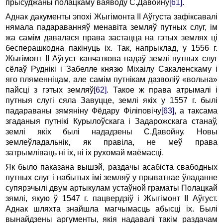
прысуджаны полацкаму ваяводу С.Давойну
[61]
.
Аднак дакументы эпохі Жыгімонта II Аўгуста зафіксавалі
нямала падараванняў менавіта земляў путных слуг, ім
жа самім давалася права застацца на гэтых землях ці
бесперашкодна пакінуць іх. Так, напрыклад, у 1556 г.
Жыгімонт II Аўгуст канчаткова надаў землі путных слуг
сёлаў Руднікі і Забелле князю Міхаілу Сакаленскаму і
яго пляменніцам, але самім путнікам дазволіў «вольна»
пайсці з гэтых земляў
[62]
. Такое ж права атрымалі і
путныя слугі сяла Завуцце, землі якіх у 1557 г. былі
падараваны зямяніну Фёдару Філіповічу
[63]
, а таксама
згаданыя путнікі Курылоўскага і Задарожскага станаў,
землі якіх былі нададзены С.Давойну. Новы
землеўладальнік, як правіла, не меў права
затрымліваць ні іх, ні іх рухомай маёмасці.
Як было паказана вышэй, раздачы асабіста свабодных
путных слуг і набытых імі земляў у прыватнае ўладанне
супярэчылі двум артыкулам устаўной граматы Полацкай
зямлі, якую ў 1547 г. пацвердзіў і Жыгімонт II Аўгуст.
Аднак шляхта знайшла магчымасць абысці іх. Былі
вынайдзены аргументы, якія надавалі такім раздачам