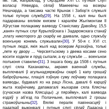
імі. Так, напрыклад, у сярэдзіне XVI ст. путныя слугі
воласці Няведра, сёлаў Макеевічы на возеры
Нешчарда, а таксама часткі Крынак і Забор’я служылі
толькі путную службу
[29]
. На 1558 г., калі яны былі
падараваны вялікім князем і каралём Жыгімонтам II
Аўгустам полацкаму ваяводу Станіславу Давойну, 15,5
„каня» путных слуг Курылоўскага і Задарожскага станаў
„плату никоторого до скарбу не даивали, одно служъбу
военъную конемъ служывали»
[30]
. У 50-я г. XVI ст.
путныя людзі, якія жылі над возерам Арэхаўна, толькі
„лете ку двору … Черсвятъскому з двема косами сено
косити ходили и пруд сыпали, а ку служъбе … военънои
полъконя ставили»
[31]
. З іншага боку, да 1508 г. путныя
слугі сяла Каханавічы, акрамя ваеннай службы,
выплочвалі ў агульнадзяржаўны скарб 1 капу грошаў
баброўшчыны, плацілі пэўную суму лоўчаму полацкага
ваяводы, будавалі яз на рацэ Лісна, давалі 6 карцоў
жыта язаўнічаму, дапамагалі жыхарам сяла Клясічы
(сучасная назва Клясціцы) „у пярэйму», калі ваявода
ездзіў у аб’езд па Полаччыне, выплочвалі 2 грошы
стражоўшчыны
[32]
. Вялікі пералік павіннасцяў і
падаткаў выконвалі і путныя слугі сёлаў Ладасна і