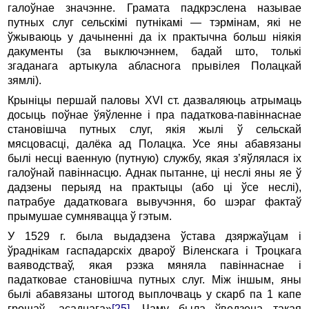
галоўнае значэнне. Грамата падкрэслена называе
путных слуг сельскімі путнікамі — тэрмінам, які не
ўжываюць у дачыненні да іх практычна больш ніякія
дакументы (за выключэннем, бадай што, толькі
згаданага артыкула абласнога прывілея Полацкай
зямлі).
Крыніцы першай паловы XVI ст. дазваляюць атрымаць
досыць поўнае ўяўленне і пра падаткова-павіннаснае
становішча путных слуг, якія жылі ў сельскай
мясцовасці, далёка ад Полацка. Усе яны абавязаны
былі несці ваенную (путную) службу, якая з’яўлялася іх
галоўнай павіннасцю. Аднак пытанне, ці неслі яны яе ў
дадзены перыяд на практыцы (або ці ўсе неслі),
патрабуе дадатковага вывучэння, бо шэраг фактаў
прымушае сумнявацца ў гэтым.
У 1529 г. была выдадзена ўстава дзяржаўцам і
ўраднікам гаспадарскіх двароў Віленскага і Троцкага
ваяводстваў, якая рэзка мяняла павіннаснае і
падатковае становішча путных слуг. Між іншым, яны
былі абавязаны штогод выплочваць у скарб па 1 капе
грошаў „асаднага»
[25]
. Чаму была ўведзена такая