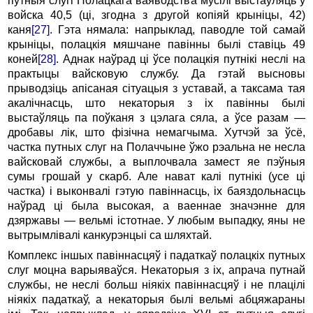
путныя слугі Полацкага ваяводства мусілі выстаўляць у
войска 40,5 (ці, згодна з другой копіяй крыніцы, 42)
каня
[27]
. Гэта нямала: напрыклад, паводле той самай
крыніцы, полацкія мяшчане павінны былі ставіць 49
коней
[28]
. Аднак наўрад ці ўсе полацкія путнікі неслі на
практыцы вайсковую службу. Да гэтай высновы
прыводзіць апісаная сітуацыя з уставай, а таксама тая
акалічнасць, што некаторыя з іх павінны былі
выстаўляць па поўканя з цэлага сяла, а ўсе разам —
дробавы лік, што фізічна немагчыма. Хутчэй за ўсё,
частка путных слуг на Полаччыне ўжо рэальна не несла
вайсковай службы, а выплочвала замест яе пэўныя
сумы грошай у скарб. Але нават калі путнікі (усе ці
частка) і выконвалі гэтую павіннасць, іх баяздольнасць
наўрад ці была высокая, а ваеннае значэнне для
дзяржавы — вельмі істотнае. У любым выпадку, яны не
вытрымлівалі канкурэнцыі са шляхтай.
Комплекс іншых павіннасцяў і падаткаў полацкіх путных
слуг моцна варыяваўся. Некаторыя з іх, апрача путнай
службы, не неслі больш ніякіх павіннасцяў і не плацілі
ніякіх падаткаў, а некаторыя былі вельмі абцяжараны