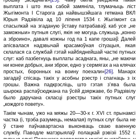
выплата і што яна сабой замяніла, тлумачыць ліст
Жыгімонта I Старога да найвышэйшага гетмана ВКЛ
Юрыя Радзівіла ад 10 ліпеня 1534 г. Жыгімонт са
спасылкай на згаданую ўставу патрабаваў, каб усе „не
заможныи» путныя слугі, якія не могуць служыць „конно
а зброино», давалі кожны год па 1 капе грошаў. Далей
апісвалася надзвычай красамоўная сітуацыя, якая
склалася са службай гэтай найбяднейшай часткі путных
слуг: каб пазбегнуць выплаты асаднага, яны, „не маючи
ни конеи добрых, ани зброи, едно у сермягах а на клячах
простых, боронных на воину поехали»
[26]
. Манарх
загадаў спісаць такіх у асобны рэестр і спагнаць з іх
грошы. Важна падкрэсліць, што гэтая з’ява была
шырока распаўсюджана па ўсёй дзяржаве, бо Радзівілу
было даручана скласці рэестры такіх путных слуг
„кождого повету».
Такім чынам, ужо на мяжы 20—30-х г. XVI ст. прынамсі
частка (і, трэба разумець, немалая) путных слуг была не
ў стане паўнавартасна выконваць сваю ваенную
службу. Паводле матэрыялаў полацкай рэвізіі 1552 г.