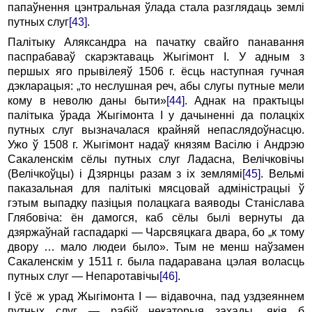
папаўнення цэнтральная ўлада стала разглядаць землі
путных слуг
[43]
.
Палітыку Аляксандра на пачатку свайго панавання
паспрабаваў скарэктаваць Жыгімонт I. У адным з
першых яго прывілеяў 1506 г. ёсць наступная гучная
дэкларацыя: „то неслушная реч, абы слугы путные мели
кому в неволю даны быти»
[44]
. Аднак на практыцы
палітыка ўрада Жыгімонта I у дачыненні да полацкіх
путных слуг вызначалася крайняй непаслядоўнасцю.
Ужо ў 1508 г. Жыгімонт надаў князям Васілю і Андрэю
Сакаленскім сёлы путных слуг Ладасна, Велічковічы
(Велічкоўцы) і Дзярнцы разам з іх землямі
[45]
. Вельмі
паказальная для палітыкі мясцовай адміністрацыі ў
гэтым выпадку пазіцыя полацкага ваяводы Станіслава
Глябовіча: ён дамогся, каб сёлы былі вернуты да
дзяржаўнай гаспадаркі — Чарсвяцкага двара, бо „к тому
двору … мало людеи было». Тым не менш наўзамен
Сакаленскім у 1511 г. была падаравана цэлая воласць
путных слуг — Непаротавічы
[46]
.
І ўсё ж урад Жыгімонта I — відавочна, пад уздзеяннем
путных слуг — рабіў некаторыя захады, якія б