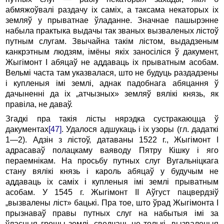
абмяжоўвалі раздачу іх саміх, а таксама некаторых іх
земляў у прыватнае ўладанне. Значнае пашырэнне
набыла практыка выдачы так званых вызваленых лістоў
путным слугам. Звычайна такім лістом, выдадзеным
канкрэтным людзям, імёны якіх заносіліся ў дакумент,
Жыгімонт I абяцаў не аддаваць іх прыватным асобам.
Вельмі часта там указвалася, што не будуць раздадзены
і купленыя імі землі, аднак падобнага абяцання ў
дачыненні да іх „атчызных» земляў вялікі князь, як
правіла, не даваў.
Згадкі пра такія лісты нярэдка сустракаюцца ў
дакументах
[47]
. Удалося адшукаць і іх узоры (гл. дадаткі
1—2). Адзін з лістоў, датаваны 1522 г., Жыгімонт I
адрасаваў полацкаму ваяводу Пятру Кішку і яго
пераемнікам. На просьбу путных слуг Вугальніцкага
стану вялікі князь і кароль абяцаў у будучым не
аддаваць іх саміх і купленыя імі землі прыватным
асобам. У 1545 г. Жыгімонт II Аўгуст пацвердзіў
„вызвалены ліст» бацькі. Пра тое, што ўрад Жыгімонта I
прызнаваў правы путных слуг на набытыя імі за
ўласныя грошы землі, сведчаць не толькі „вызваленыя