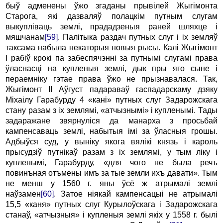
быў адменены ўжо згаданы прывілей Жыгімонта
Старога, які дазваляў полацкім путным слугам
выкупліваць землі, прададзеныя раней шляхце і
мяшчанам
[59]
. Палітыка раздач путных слуг і іх земляў
таксама набыла некаторыя новыя рысы. Калі Жыгімонт
I рабіў крокі па забеспячэнні за путнымі слугамі права
ўласнасці на купленыя землі, дык пры яго сыне і
пераемніку гэтае права ўжо не прызнавалася. Так,
Жыгімонт II Аўгуст падараваў гаспадарскаму дзяку
Міхаілу Гарабурду 4 «кані» путных слуг Задарожскага
стану разам з іх землямі, «атчызнымі» і купленымі. Тады
задаражане звярнуліся да манарха з просьбай
кампенсаваць землі, набытыя імі за ўласныя грошы.
Адбыўся суд, у выніку якога вялікі князь і кароль
прысудзіў путнікаў разам з іх землямі, у тым ліку і
купленымі, Гарабурду, «для чого не была речъ
повинъная отъмены имъ за тые земли ихъ давати». Тым
не менш у 1560 г. яны ўсё ж атрымалі землі
наўзамен
[60]
. Затое ніякай кампенсацыі не атрымалі
15,5 «каня» путных слуг Курылоўскага і Задарожскага
станаў, «атчызныя» і купленыя землі якіх у 1558 г. былі