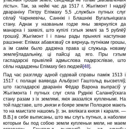
лісты». Так, за нейкі час да 1517 г. Жыгімонт I надаў
двараніну Пятру Епімаху 5,5 „службы» путных слуг
сёлаў Чарняевічы, Саннікі і Блашнікі Вугальніцкага
стану. Аднак у названым годзе яны звярнуліся да
манарха і заявілі, што купілі гэтыя землі за 5 рублёў
грошаў. Жыгімонт I і паны рады прынялі наступнае
рашэнне: Епімах абавязваў ся вярнуць путнікам грошы,
а ім самім было дадзена права ці служыць новаму
землеўладальніку, ці пайсці ад яго. Пры гэтым
гаспадарскі прывілей адмыслова падкрэслівае, што
сёлы нададзены Епімаху без людзей
[48]
.
Пад час разгляду адной судовай справы паміж 1513 і
1517 г. полацкі ваявода Альбрэхт Гаштольд высветліў,
што гаспадарскі дваранін Фёдар Варона выпрасіў у
Жыгімонта I путных слуг сяла Руднікі Саланеўскага
стану разам з іх землямі, якія аказаліся купленымі. На
той падставе, што „князи и бояре земли Полоцкое мають
то на маистате нашомъ [г. зн. вялікага князя і караля. —
В.В.] в себе выписаны, што мы слугъ путных, а наболеи
которыи бы под собою земли купленыи мели, не маем