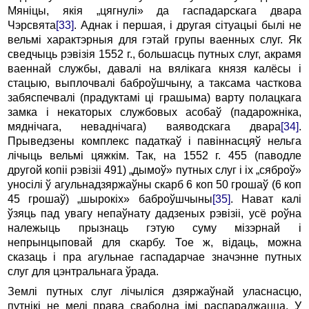
Мяніцы, якія „цягнулі» да гаспадарскага двара
Чэрсвята
[33]
. Аднак і першая, і другая сітуацыі былі не
вельмі характэрныя для гэтай групы ваенных слуг. Як
сведчыць рэвізія 1552 г., большасць путных слуг, акрамя
ваеннай службы, давалі на вялікага князя калёсы і
стацыю, выплочвалі баброўшчыну, а таксама часткова
забяспечвалі (прадуктамі ці грашыма) варту полацкага
замка і некаторых службовых асобаў (падарожніка,
мяднічага, неваднічага) ваяводскага двара
[34]
.
Прыведзены комплекс падаткаў і павіннасцяў нельга
лічыць вельмі цяжкім. Так, на 1552 г. 455 (паводле
другой копіі рэвізіі 491) „дымоў» путных слуг і іх „сяброў»
уносілі ў агульнадзяржаўны скарб 6 коп 50 грошаў (6 коп
45 грошаў) „шырокіх» баброўшчыны
[35]
. Нават калі
ўзяць пад увагу непаўнату дадзеных рэвізіі, усё роўна
належыць прызнаць гэтую суму мізэрнай і
непрынцыповай для скарбу. Тое ж, відаць, можна
сказаць і пра агульнае гаспадарчае значэнне путных
слуг для цэнтральнага ўрада.
Землі путных слуг лічыліся дзяржаўнай уласнасцю,
путнікі не мелі права свабодна імі распараджацца. У