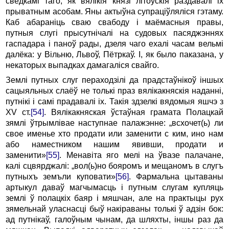
сведкамі таго, як вялікія князі літоўскія раздавалі іх
прыватным асобам. Яны актыўна супраціўляліся гэтаму.
Каб абараніць сваю свабоду і маёмасныя правы,
путныя слугі прысутнічалі на судовых пасяджэннях
гаспадара і паноў рады, дзеля чаго ехалі часам вельмі
далёка: у Вільню, Львоў, Пётркаў. І, як было паказана, у
некаторых выпадках дамагаліся свайго.
Землі путных слуг пераходзілі да прадстаўнікоў іншых
сацыяльных слаёў не толькі праз вялікакняскія наданні,
путнікі і самі прадавалі іх. Такія здзелкі вядомыя яшчэ з
XV ст.
[54]
. Вялікакняская ўстаўная грамата Полацкай
зямлі ўтрымлівае наступнае палажэнне: „всхочет(ь) ли
свое именье хто продати или заменити с ким, ино нам
або наместником нашим явивши, продати и
заменити»
[55]
. Менавіта яго мелі на ўвазе палачане,
калі сцвярджалі: „вол(ь)но бояромъ и мещаномъ в слугъ
путныхъ земъли куповати»
[56]
. Фармальна цытаваны
артыкул даваў магчымасць і путным слугам купляць
землі ў полацкіх баяр і мяшчан, але на практыцы рух
зямельнай уласнасці быў накіраваны толькі ў адзін бок:
ад путнікаў, галоўным чынам, да шляхты, іншы раз да