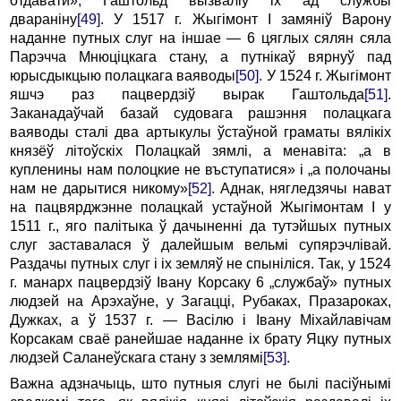
отдавати», Гаштольд вызваліў іх ад службы
двараніну
[49]
. У 1517 г. Жыгімонт I замяніў Варону
наданне путных слуг на іншае — 6 цяглых сялян сяла
Парэчча Мнюціцкага стану, а путнікаў вярнуў пад
юрысдыкцыю полацкага ваяводы
[50]
. У 1524 г. Жыгімонт
яшчэ раз пацвердзіў вырак Гаштольда
[51]
.
Заканадаўчай базай судовага рашэння полацкага
ваяводы сталі два артыкулы ўстаўной граматы вялікіх
князёў літоўскіх Полацкай зямлі, а менавіта: „а в
купленины нам полоцкие не въступатися» і „а полочаны
нам не дарытися никому»
[52]
. Аднак, нягледзячы нават
на пацвярджэнне полацкай устаўной Жыгімонтам I у
1511 г., яго палітыка ў дачыненні да тутэйшых путных
слуг заставалася ў далейшым вельмі супярэчлівай.
Раздачы путных слуг і іх земляў не спыніліся. Так, у 1524
г. манарх пацвердзіў Івану Корсаку 6 „службаў» путных
людзей на Арэхаўне, у Загацці, Рубаках, Празароках,
Дужках, а ў 1537 г. — Васілю і Івану Міхайлавічам
Корсакам сваё ранейшае наданне іх брату Яцку путных
людзей Саланеўскага стану з землямі
[53]
.
Важна адзначыць, што путныя слугі не былі пасіўнымі