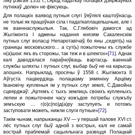
ліку рэвізія 1552 г., сярод падаткаў полацкіх дзяржаўных
путнікаў „долю» не фіксуюць.
Для полацкіх ваявод путныя слугі ўяўлялі каштоўнасць
не толькі як працоўная сіла і падаткаплацельшчыкі, але і
як ваеннаслужылыя. Так, С.Глябовіч дамогся ад
Жыгімонта I адмены надання князям Сакаленскім
путных слуг воласці Непаротавічаў, бо яны „седят(ь) на
границы московъского… а сут(ь) пожыточны къ службе
н(а)шои: якъ въ сторожы, так теж и в шпекгох»
[71]
. Аднак
калі даводзілася параўноўваць вартасць ваеннай
службы шляхты і путных слуг, выбар быў не на карысць
апошніх. Напрыклад, просячы ў 1558 г. Жыгімонта II
Аўгуста пацвердзіць полацкаму зямяніну Арцёму
Івановічу купленыя ім у путных слуг землі, С.Давойна
сцвярджаў: „Артемъ с тыхъ землицъ своихъ купленыхъ
лепеи и пожыточнеи часу кожъдое потребы служъбу
земъскую … г(о)с(по)д(а)ру заступуеть и потомъ
заступовати можеть, нижли слуги путные»
[72]
.
Такім чынам, напрыканцы XV — у першай палове XVI ст.
лёс путных слуг быў адной з вострых, калі не самай
вострай праблемай сацыяльнага развіцця Полацкай