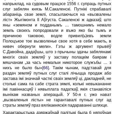
напрыклад, на судовым працэсе 1556 г. супраць путных
слуг забялян князь М.Сакаленскі. Путнікі спрабавалі
абараніць свае землі, спасылаючыся на «вызвалены
ліст» Жыгімонта II Аўгуста. Сакаленскі ж адказаў, што
яны «земяном и подданымъ … тамошнимъ немало
земль своихъ попродовали и въжо яко бы тымъ и
причиною таковою, водле привил(ь)евъ земли
Полоцъкое тое вызволенье свое хотя в себе мають, в
нивеч обернути мели». Гэты ж аргумент прывёў
С.Давойна, дадаўшы, што з прычыны здачы забялянамі
многіх сваіх земляў у заставу полацкім баярам і
мяшчанам „за часъ немалыи никоторое служъбы … з
нихъ не было бы»
[66]
. Такім чынам, падставай для
раздач земляў путных слуг сталі лічыцца продаж або
застава імі значнай часткі сваіх земляў ці, дакладней, не
столькі сама па сабе страта зямлі, колькі невыкананне
імі павіннасцяў і нявыплата падаткаў, якія станавіліся
вынікам названых аперацый. У 50-я г. ужо нават
„вызваленыя лісты» не гарантавалі путных слуг ад
страты земляў праз вялікакняскія падараванні шляхце.
Характарыстыка дзяржаўнай палітыкі была б няпоўная