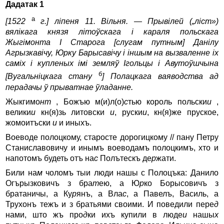
Дадатак 1
a
[1522
г.] ліпеня 11. Вільня. — Прывілей („ліст»)
вялікага князя літоўскага і караля польскага
Жыгімонта I Старога [слугам путным] Данілу
Агрызкавічу, Юрку Барысавічу і іншым на вызваленне іх
саміх і купленых імі земляў Ігольцы і Авутоўшчына
б
[Вугальніцкага стану
] Полацкага ваяводства ад
перадачы ў прыватнае ўладанне.
Жыкгимо
нт
, Божъю м(и)л(о)
с
тью король польски
и
,
велики
и
кн(я)зь литовски
и
, руски
и
, кн(я)же пруское,
жомоитъски
и
и иныхъ.
Воеводе полоцкому, старосте дорогицкому // пану Петру
Станиславовичу и инымъ воеводамъ полоцкимъ, хто и
напотомъ будеть отъ на
с
Полътескъ де
р
жати.
Били на
м
чоломъ тыи люди нашы с Полоцъка: Данило
Огърызковичъ з бра
т
ею, а Ю
р
ко Борысовичъ з
братаничы, а Ку
р
янъ, а Вла
с
, а Павелъ, Василь, а
Трухонъ тежъ и з братьями своими. И поведили пере
д
нами, што жъ про
д
ки ихъ купили в люде
и
нашы
х