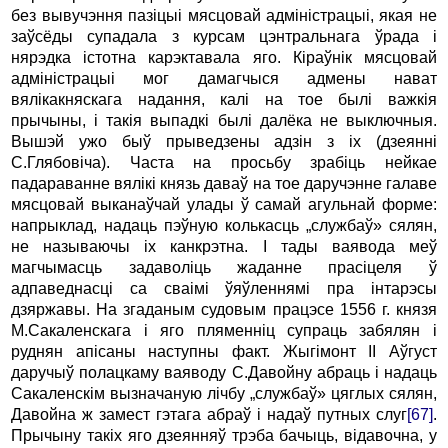
без вывучэння пазіцыі мясцовай адміністрацыі, якая не
заўсёды супадала з курсам цэнтральнага ўрада і
нярэдка істотна карэктавала яго. Кіраўнік мясцовай
адміністрацыі мог дамагчыся адмены нават
вялікакняскага надання, калі на тое былі важкія
прычыны, і такія выпадкі былі далёка не выключныя.
Вышэй ужо быў прыведзены адзін з іх (дзеянні
С.Глябовіча). Часта на просьбу зрабіць нейкае
падараванне вялікі князь даваў на тое даручэнне галаве
мясцовай выканаўчай улады ў самай агульнай форме:
напрыклад, надаць пэўную колькасць „службаў» сялян,
не называючы іх канкрэтна. І тады ваявода меў
магчымасць задаволіць жаданне прасіцеля ў
адпаведнасці са сваімі ўяўленнямі пра інтарэсы
дзяржавы. На згаданым судовым працэсе 1556 г. князя
М.Сакаленскага і яго пляменніц супраць забялян і
руднян апісаны наступны факт. Жыгімонт II Аўгуст
даручыў полацкаму ваяводу С.Давойну абраць і надаць
Сакаленскім вызначаную лічбу „службаў» цяглых сялян,
Давойна ж замест гэтага абраў і надаў путных слуг
[67]
.
Прычыну такіх яго дзеянняў трэба бачыць, відавочна, у