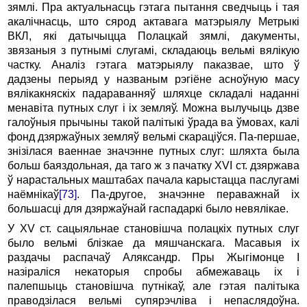
зямлі. Пра актуальнасць гэтага пытання сведчыць і тая
акалічнасць, што сярод актавага матэрыялу Метрыкі
ВКЛ, які датычыцца Полацкай зямлі, дакументы,
звязаныя з путнымі слугамі, складаюць вельмі вялікую
частку. Аналіз гэтага матэрыялу паказвае, што ў
дадзены перыяд у названым рэгіёне асноўную масу
вялікакняскіх падараванняў шляхце складалі наданні
менавіта путных слуг і іх земляў. Можна вылучыць дзве
галоўныя прычыны такой палітыкі ўрада ва ўмовах, калі
фонд дзяржаўных земляў вельмі скараціўся. Па-першае,
знізілася ваеннае значэнне путных слуг: шляхта была
больш баяздольная, да таго ж з пачатку XVI ст. дзяржава
ў нарастальных маштабах пачала карыстацца паслугамі
наёмнікаў
[73]
. Па-другое, значэнне пераважнай іх
большасці для дзяржаўнай гаспадаркі было невялікае.
У XV ст. сацыяльнае становішча полацкіх путных слуг
было вельмі блізкае да мяшчанскага. Масавыя іх
раздачы распачаў Аляксандр. Пры Жыгімонце I
назіраліся некаторыя спробы абмежаваць іх і
палепшыць становішча путнікаў, але гэтая палітыка
праводзілася вельмі супярэчліва і непаслядоўна.