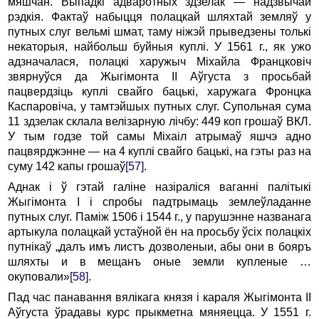
мяшчан. Выпадкі адваротных здзелак — надзвычай
рэдкія. Фактаў набыцця полацкай шляхтай земляў у
путных слуг вельмі шмат, таму ніжэй прыведзены толькі
некаторыя, найбольш буйныя куплі. У 1561 г., як ужо
адзначалася, полацкі харужыч Міхайла Францковіч
звярнуўся да Жыгімонта II Аўгуста з просьбай
пацвердзіць куплі свайго бацькі, харужага Фронцка
Каспаровіча, у тамтэйшых путных слуг. Супольная сума
11 здзелак склала велізарную лічбу: 449 коп грошаў ВКЛ.
У тым годзе той самы Міхаіл атрымаў яшчэ адно
пацвярджэнне — на 4 куплі свайго бацькі, на гэты раз на
суму 142 капы грошаў
[57]
.
Аднак і ў гэтай галіне назіраліся ваганні палітыкі
Жыгімонта I і спробы падтрымаць землеўладанне
путных слуг. Паміж 1506 і 1544 г., у парушэнне названага
артыкула полацкай устаўной ён на просьбу ўсіх полацкіх
путнікаў „далъ имъ листъ дозволеныи, абы они в бояръ
шляхты и в мещанъ оные земли купленые …
окуповали»
[58]
.
Пад час панавання вялікага князя і караля Жыгімонта II
Аўгуста ўрадавы курс прыкметна мяняецца. У 1551 г.