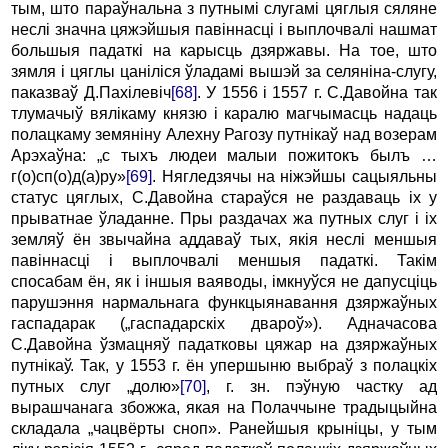
тым, што параўнальна з путнымі слугамі цяглыя сяляне
неслі значна цяжэйшыя павіннасці і выплочвалі нашмат
большыя падаткі на карысць дзяржавы. На тое, што
зямля і цяглы цаніліся ўладамі вышэй за селяніна-слугу,
паказваў Д.Пахілевіч
[68]
. У 1556 і 1557 г. С.Давойна так
тлумачыў вялікаму князю і каралю магчымасць надаць
полацкаму земяніну Алехну Рагозу путнікаў над возерам
Арэхаўна: „с тыхъ людеи малыи пожитокъ былъ …
г(о)сп(о)д(а)ру»
[69]
. Нягледзячы на ніжэйшы сацыяльны
статус цяглых, С.Давойна стараўся не раздаваць іх у
прыватнае ўладанне. Пры раздачах жа путных слуг і іх
земляў ён звычайна аддаваў тых, якія неслі меншыя
павіннасці і выплочвалі меншыя падаткі. Такім
спосабам ён, як і іншыя ваяводы, імкнуўся не дапусціць
парушэння нармальнага функцыянавання дзяржаўных
гаспадарак („гаспадарскіх двароў»). Адначасова
С.Давойна ўзмацняў падатковы цяжар на дзяржаўных
путнікаў. Так, у 1553 г. ён упершыню выбраў з полацкіх
путных слуг „долю»
[70]
, г. зн. пэўную частку ад
вырашчанага збожжа, якая на Полаччыне традыцыйна
складала „чацвёрты сноп». Ранейшыя крыніцы, у тым