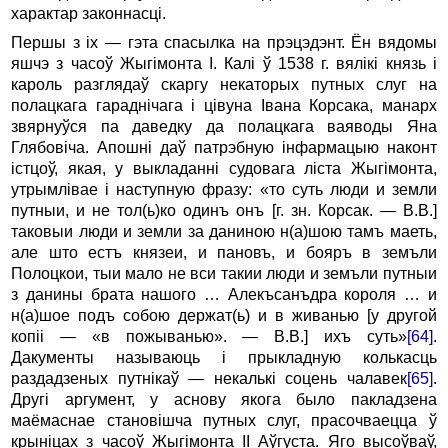
характар законнасці.
Першы з іх — гэта спасылка на прэцэдэнт. Ён вядомы
яшчэ з часоў Жыгімонта I. Калі ў 1538 г. вялікі князь і
кароль разглядаў скаргу некаторых путных слуг на
полацкага гараднічага і цівуна Івана Корсака, манарх
звярнуўся па даведку да полацкага ваяводы Яна
Глябовіча. Апошні даў патрэбную інфармацыю наконт
істцоў, якая, у выкладанні судовага ліста Жыгімонта,
утрымлівае і наступную фразу: «то суть люди и земли
путныи, и не тол(ь)ко одинъ онъ [г. зн. Корсак. — В.В.]
таковыи люди и земли за даниною н(а)шою тамъ маеть,
але што естъ князеи, и пановъ, и бояръ в земъли
Полоцкои, тыи мало не вси такии люди и земъли путныи
з данины брата нашого … Алекъсанъдра короля … и
н(а)шое подъ собою держат(ь) и в живанью [у другой
копіі — «в пожыванью». — В.В.] ихъ суть»
[64]
.
Дакументы называюць і прыкладную колькасць
раздадзеных путнікаў — некалькі соцень чалавек
[65]
.
Другі аргумент, у аснову якога было пакладзена
маёмаснае становішча путных слуг, прасочваецца ў
крыніцах з часоў Жыгімонта II Аўгуста. Яго высоўваў,