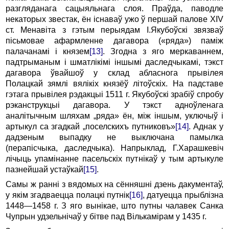
разгляданага сацыяльнага слоя. Праўда, паводле
некаторых звестак, ён існаваў ужо ў першай палове XIV
ст. Менавіта з гэтым перыядам І.Якубоўскі звязваў
пісьмовае афармленне дагавора («ряда») паміж
палачанамі і князем
[13]
. Згодна з яго меркаваннем,
падтрыманым і шматлікімі іншымі даследчыкамі, тэкст
дагавора ўвайшоў у склад абласнога прывілея
Полацкай зямлі вялікіх князёў літоўскіх. На падставе
гэтага прывілея рэдакцыі 1511 г. Якубоўскі зрабіў спробу
рэканструкцыі дагавора. У тэкст адноўленага
аналітычным шляхам „ряда» ён, між іншым, уключыў і
артыкул са згадкай „поселскихъ путниковъ»
[14]
. Аднак у
дадзеным выпадку не выключана памылка
(перапісчыка, даследчыка). Напрыклад, Г.Харашкевіч
лічыць упамінанне пасельскіх путнікаў у тым артыкуле
пазнейшай устаўкай
[15]
.
Самы ж ранні з вядомых на сённяшні дзень дакументаў,
у якім згадваецца полацкі путнік
[16]
, датуецца прыблізна
1448—1458 г. З яго вынікае, што путны чалавек Санка
Чупрын удзельнічаў у бітве пад Вількамірам у 1435 г.