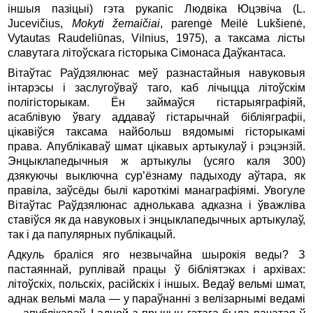
іншыя пазіцыі) гэта рукапіс Людвіка Юцэвіча (L.
Jucevičius,
Mokyti
žemaičiai
, parengė Meilė Lukšienė,
Vytautas Raudeliūnas, Vilnius, 1975), а таксама лісты
славутага літоўскага гісторыка Сімонаса Даўкантаса.
Вітаўтас Раўдзялюнас меў разнастайныя навуковыя
інтарэсы і заслугоўваў таго, каб лічыцца літоўскім
полігісторыкам. Ён займаўся гістарыяграфіяй,
асаблівую ўвагу аддаваў гістарычнай бібліяграфіі,
цікавіўся таксама найбольш вядомымі гісторыкамі
права. Апублікаваў шмат цікавых артыкулаў і рэцэнзій.
Энцыклапедычныя ж артыкулы (усяго каля 300)
дзякуючы выключна сур’ёзнаму падыходу аўтара, як
правіла, заўсёды былі кароткімі манаграфіямі. Увогуле
Вітаўтас Раўдзялюнас аднолькава адказна і ўважліва
ставіўся як да навуковых і энцыклапедычных артыкулаў,
так і да папулярных публікацый.
Адкуль браліся яго незвычайна шырокія веды? З
пастаяннай, руплівай працы ў бібліятэках і архівах:
літоўскіх, польскіх, расійскіх і іншых. Ведаў вельмі шмат,
аднак вельмі мала — у параўнанні з велізарнымі ведамі