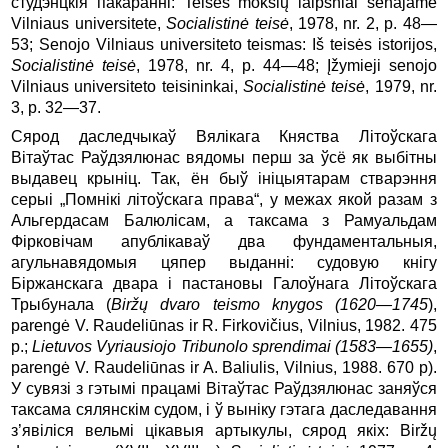
студэнцкія пакаранні: Teisės mokslų laipsniai senajame
Vilniaus universitete,
Socialistinė teisė
, 1978, nr. 2, p. 48—
53; Senojo Vilniaus universiteto teismas: Iš teisės istorijos,
Socialistinė teisė
, 1978, nr. 4, p. 44—48; Įžymieji senojo
Vilniaus universiteto teisininkai,
Socialistinė teisė
, 1979, nr.
3, p. 32—37.
Сярод даследчыкаў Вялікага Княства Літоўскага
Вітаўтас Раўдзялюнас вядомы перш за ўсё як выбітны
выдавец крыніц. Так, ён быў ініцыятарам стварэння
серыі „Помнікі літоўскага права“, у межах якой разам з
Альгердасам Балюлісам, а таксама з Рамуальдам
Фірковічам апублікаваў два фундаментальныя,
агульнавядомыя цяпер выданні: судовую кнігу
Біржанскага двара і пастановы Галоўнага Літоўскага
Трыбунала (
Biržų dvaro teismo knygos (1620—1745
),
parengė V. Raudeliūnas ir R. Firkovičius, Vilnius, 1982. 475
p.;
Lietuvos Vyriausiojo Tribunolo sprendimai (1583—1655)
,
parengė V. Raudeliūnas ir A. Baliulis, Vilnius, 1988. 670 p).
У сувязі з гэтымі працамі Вітаўтас Раўдзялюнас заняўся
таксама сялянскім судом, і ў выніку гэтага даследавання
з’явіліся вельмі цікавыя артыкулы, сярод якіх: Biržų