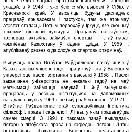
лесу. У 1946 г. бацька і брат былі зняволеныя савецкай
уладай, а ў 1948 г. ужо ўсю сям’ю вывезлі ў Сібір, у
Краснаярскі край. У высылцы будучы даследчык
працаваў дрывасекам і пастухом, там жа атрымаў
атэстат сталасці. Потым пераехаў у Іркуцк, дзе скончыў
тэхнікум фізічнай культуры. Працаваў настаўнікам,
трэнерам, актыўна займаўся спортам — стаў нават
чэмпіёнам Казахстану ў кіданні дзіды. У 1959 г.
апублікаваў рэцэнзію да слоўніка спартовых тэрмінаў.
Вывучаць права Вітаўтас Раўдзялюнас пачаў яшчэ ў
Казахстанскім універсітэце і працягнуў гэта ў Віленскім
універсітэце пасля вяртання з высылкі ў 1958 г. Пасля
заканчэння універсітэта ён некалькі гадоў не меў
магчымасці займацца навукай і быў вымушаны
працаваць у розных інстытуцыях на дапаможных
пасадах, пакуль у 1969 г. не быў рэабілітаваны. У 1971 г.
Вітаўтас Раўдзялюнас стаў супрацоўнікам Інстытута
філасофіі, права і сацыялогіі Літвы, у якім працаваў да
самай смерці. З 1991 г. таксама пачаў выкладаць
гісторыю літоўскага права на кафедры гісторыі Літвы
гістарычнага факультэта Віленскага педагагічнага