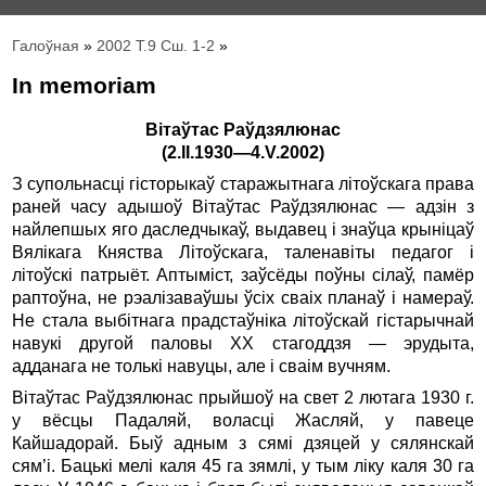
Галоўная
»
2002 Т.9 Сш. 1-2
»
In memoriam
Вітаўтас Раўдзялюнас
(2.II.1930—4.V.2002)
З cупольнасцi гісторыкаў старажытнага літоўскага права
раней часу адышоў Вітаўтас Раўдзялюнас — адзін з
найлепшых яго даследчыкаў, выдавец і знаўца крыніцаў
Вялікага Княства Літоўскага, таленавіты педагог і
літоўскі патрыёт. Аптыміст, заўсёды поўны сілаў, памёр
раптоўна, не рэалізаваўшы ўсіх сваіх планаў і намераў.
Не стала выбітнага прадстаўніка літоўскай гістарычнай
навукі другой паловы ХХ стагоддзя — эрудыта,
адданага не толькі навуцы, але і сваім вучням.
Вітаўтас Раўдзялюнас прыйшоў на свет 2 лютага 1930 г.
у вёсцы Падаляй, воласці Жасляй, у павеце
Кайшадорай. Быў адным з сямі дзяцей у сялянскай
сям’і. Бацькі мелі каля 45 га зямлі, у тым ліку каля 30 га