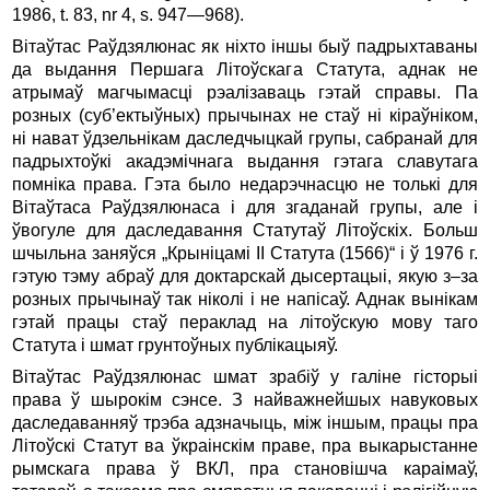
1986, t. 83, nr 4, s. 947—968).
Вітаўтас Раўдзялюнас як ніхто іншы быў падрыхтаваны
да выдання Першага Літоўскага Статута, аднак не
атрымаў магчымасці рэалізаваць гэтай справы. Па
розных (суб’ектыўных) прычынах не стаў ні кіраўніком,
ні нават ўдзельнікам даследчыцкай групы, сабранай для
падрыхтоўкі акадэмічнага выдання гэтага славутага
помніка права. Гэта было недарэчнасцю не толькі для
Вітаўтаса Раўдзялюнаса і для згаданай групы, але і
ўвогуле для даследавання Статутаў Літоўскіх. Больш
шчыльна заняўся „Крыніцамі II Статута (1566)“ і ў 1976 г.
гэтую тэму абраў для доктарскай дысертацыі, якую з–за
розных прычынаў так ніколі і не напісаў. Аднак вынікам
гэтай працы стаў пераклад на літоўскую мову таго
Статута і шмат грунтоўных публікацыяў.
Вітаўтас Раўдзялюнас шмат зрабіў у галiне гісторыі
права ў шырокiм сэнсе. З найважнейшых навуковых
даследаванняў трэба адзначыць, між іншым, працы пра
Літоўскі Статут ва ўкраінскім праве, пра выкарыстанне
рымскага права ў ВКЛ, пра становішча караімаў,