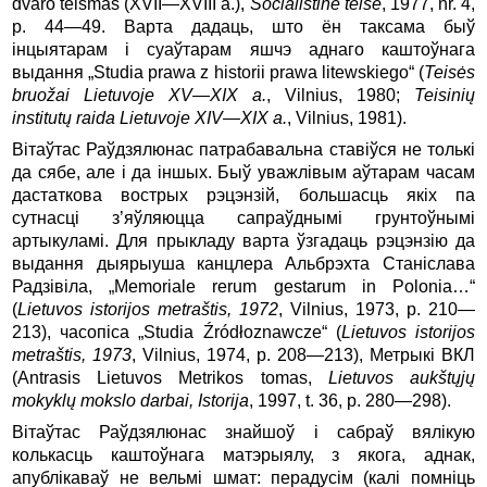
dvaro teismas (XVII—XVIII a.),
Socialistinė teisė
, 1977, nr. 4,
p. 44—49. Варта дадаць, што ён таксама быў
інцыятарам і суаўтарам яшчэ аднаго каштоўнага
выдання „Studia prawa z historii prawa litewskiego“ (
Teisės
bruožai Lietuvoje XV—XIX a.
, Vilnius, 1980;
Teisinių
institutų raida Lietuvoje XIV—XIX a.
, Vilnius, 1981).
Вітаўтас Раўдзялюнас патрабавальна ставіўся не толькі
да сябе, але і да іншых. Быў уважлівым аўтарам часам
дастаткова вострых рэцэнзій, большасць якіх па
сутнасці з’яўляюцца сапраўднымі грунтоўнымі
артыкуламі. Для прыкладу варта ўзгадаць рэцэнзію да
выдання дыярыуша канцлера Альбрэхта Станіслава
Радзівіла, „Memoriale rerum gestarum in Polonia…“
(
Lietuvos istorijos metraštis, 1972
, Vilnius, 1973, p. 210—
213), часопіса „Studia Źródłoznawcze“ (
Lietuvos istorijos
metraštis, 1973
, Vilnius, 1974, p. 208—213), Метрыкі ВКЛ
(Antrasis Lietuvos Metrikos tomas,
Lietuvos aukštųjų
mokyklų mokslo darbai, Istorija
, 1997, t. 36, p. 280—298).
Вітаўтас Раўдзялюнас знайшоў і сабраў вялікую
колькасць каштоўнага матэрыялу, з якога, аднак,
апублікаваў не вельмі шмат: перадусім (калі помніць