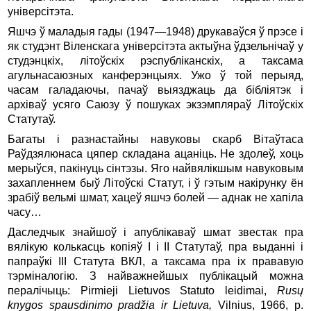
універсітэта.
Яшчэ ў маладыя гады (1947—1948) друкаваўся ў прэсе і
як студэнт Віленскага універсітэта актыўна ўдзельнічаў у
студэнцкіх, літоўскіх рэспубліканскіх, а таксама
агульнасаюзных канферэнцыях. Ужо ў той перыяд,
часам галадаючы, пачаў выязджаць да бібліятэк і
архіваў усяго Саюзу ў пошуках экзэмпляраў Літоўскіх
Статутаў.
Багаты і разнастайны навуковы скарб Вітаўтаса
Раўдзялюнаса цяпер складана ацаніць. Не здолеў, хоць
мерыўся, пакінуць сінтэзы. Яго найвялікшым навуковым
захапленнем быў Літоўскі Статут, і ў гэтым накірунку ён
зрабіў вельмі шмат, хацеў яшчэ болей — аднак не хапіла
часу…
Даследчык знайшоў і апублікаваў шмат звестак пра
вялікую колькасць копіяў I і II Статутаў, пра выданні і
папраўкі III Статута ВКЛ, а таксама пра іх прававую
тэрміналогію. З найважнейшых публікацый можна
пералічыць: Pirmieji Lietuvos Statuto leidimai,
Rusų
knygos spausdinimo pradžia ir Lietuva,
Vilnius, 1966, p.