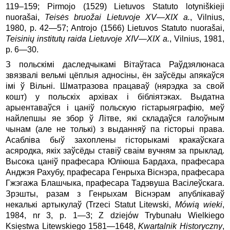
119–159; Pirmojo (1529) Lietuvos Statuto lotyniškieji
nuorašai,
Teisės bruožai Lietuvoje XV—XIX a.
, Vilnius,
1980, p. 42—57; Antrojo (1566) Lietuvos Statuto nuorašai,
Teisinių institutų raida Lietuvoje XIV—XIX
a.
, Vilnius, 1981,
p. 6—30.
З польскімі даследчыкамі Вітаўтаса Раўдзялюнаса
звязвалі вельмі цёплыя адносіны, ён заўсёды апякаўся
імі ў Вільні. Шматразова працаваў (нярэдка за свой
кошт) у польскіх архівах і бібліятэках. Выдатна
арыентаваўся і цаніў польскую гістарыяграфію, меў
найлепшы яе збор ў Літве, які складаўся галоўным
чынам (але не толькі) з выданняў па гісторыі права.
Асабліва быў захоплены гісторыкамі кракаўскага
асяродка, якіх заўсёды ставіў сваім вучням за прыклад.
Высока цаніў прафесара Юліюша Бардаха, прафесара
Анджэя Рахубу, прафесара Генрыха Віснэра, прафесара
Гжэгажа Блашчыка, прафесара Тадэвуша Васілеўскага.
Зрэшты, разам з Генрыхам Віснэрам апублікаваў
некалькі артыкулаў (Trzeci Statut Litewski,
Mówią wieki
,
1984, nr 3, p. 1—3; Z dziejów Trybunału Wielkiego
Księstwa Litewskiego 1581—1648,
Kwartalnik Historyczny
,