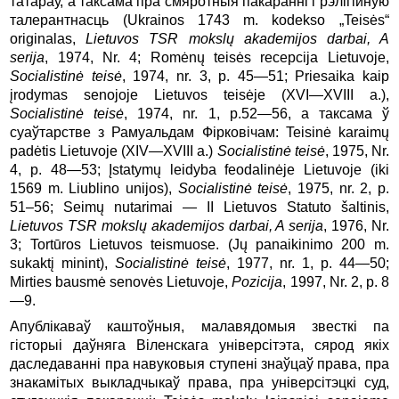
татараў, а таксама пра смяротныя пакаранні і рэлігійную
талерантнасць (Ukrainos 1743 m. kodekso „Teisės“
originalas,
Lietuvos TSR mokslų akademijos darbai, A
serija
, 1974, Nr. 4; Romėnų teisės recepcija Lietuvoje,
Socialistinė teisė
, 1974, nr. 3, p. 45—51; Priesaika kaip
įrodymas senojoje Lietuvos teisėje (XVI—XVIII a.),
Socialistinė teisė
, 1974, nr. 1, p.52—56, а таксама ў
суаўтарстве з Рамуальдам Фірковічам: Teisinė karaimų
padėtis Lietuvoje (XIV—XVIII a.)
Socialistinė teisė
, 1975, Nr.
4, p. 48—53; Įstatymų leidyba feodalinėje Lietuvoje (iki
1569 m. Liublino unijos),
Socialistinė teisė
, 1975, nr. 2, p.
51–56; Seimų nutarimai — II Lietuvos Statuto šaltinis,
Lietuvos TSR mokslų akademijos darbai, A serija
, 1976, Nr.
3; Tortūros Lietuvos teismuose. (Jų panaikinimo 200 m.
sukaktį minint),
Socialistinė teisė
, 1977, nr. 1, p. 44—50;
Mirties bausmė senovės Lietuvoje,
Pozicija
, 1997, Nr. 2, p. 8
—9.
Апублікаваў каштоўныя, малавядомыя звесткі па
гісторыі даўняга Віленскага універсітэта, сярод якіх
даследаванні пра навуковыя ступені знаўцаў права, пра
знакамітых выкладчыкаў права, пра універсітэцкі суд,