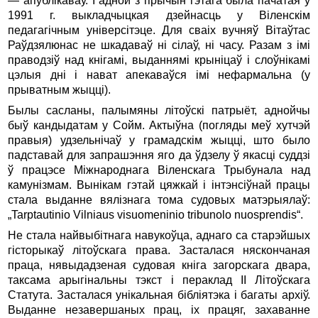
— апублікаваў. І адной з прычын гэтага была пачатая ў
1991 г. выкладчыцкая дзейнасць у Віленскім
педагагічным універсітэце. Для сваіх вучняў Вітаўтас
Раўдзялюнас не шкадаваў ні сілаў, ні часу. Разам з імі
праводзіў над кнігамі, выданнямі крыніцаў і слоўнікамі
цэлыя дні і нават апекаваўся імі нефармальна (у
прыватным жыцці).
Былы сасланы, палымяны літоўскі патрыёт, аднойчы
быў кандыдатам у Сойм. Актыўна (погляды меў хутчэй
правыя) удзельнічаў у грамадскім жыцці, што было
падставай для запрашэння яго да ўдзелу ў якасці суддзі
ў працэсе Міжнароднага Віленскага Трыбунала над
камунізмам. Вынікам гэтай цяжкай і інтэнсіўнай працы
стала выданне вялізнага тома судовых матэрыялаў:
„Tarptautinio Vilniaus visuomeninio tribunolo nuosprendis“.
Не стала найвыбітнага навукоўца, аднаго са старэйшых
гісторыкаў літоўскага права. Засталася няскончаная
праца, нявыдадзеная судовая кніга загорскага двара,
таксама арыгінальны тэкст і пераклад II Літоўскага
Статута. Засталася унікальная бібліятэка і багаты архіў.
Выданне незавершаных прац, іх працяг, захаванне