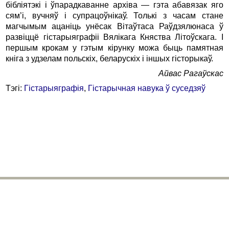
бібліятэкі і ўпарадкаванне архіва — гэта абавязак яго
сям’і, вучняў і супрацоўнікаў. Толькі з часам стане
магчымым ацаніць унёсак Вітаўтаса Раўдзялюнаса ў
развіццё гістарыяграфіі Вялікага Княства Літоўскага. І
першым крокам у гэтым кірунку можа быць памятная
кніга з удзелам польскіх, беларускіх і іншых гісторыкаў.
Айвас Рагаўскас
Тэгі:
Гiстарыяграфiя
,
Гістарычная навука ў суседзяў
bhr@belhistory.eu
© 2026 Беларускі Гістарычны Агляд
Усе правы абаронены. Выкарыстанне публікацый часопіса магчымае
толькі пры згодзе рэдакцыі і аўтараў. Спасылкі на БГА абавязковыя.