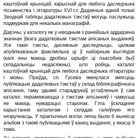
каштоўнай крыніцай, карыснай для любога даследчыка
пісьменства і літаратуры XVI ст. Дадзеныя адной толькі
Зводнай табліцы дадатковых тэкстаў могуць паслужыць
падмуркам для некалькіх манаграфій.
Дарэчы, у каталогу як у ніводным з ранейшых аддадзена
значная ўвага дадатковым тэкстам апісаных выданняў.
Усе такія тэксты, дасяжныя даследчыцы, цалкам
апублікаваныя факсімільна ці ў наборным выглядзе
(калі яны маюць дробны шрыфт ці паасобнік быў
складальніцы недасяжны), што робіць каталог
каштоўнай крыніцай для любога да­следчыка літаратуры
і мовы. Праўда, сп. Гусева імкнулася змясціць
публікацыю дадатковых тэкстаў у склад бібліягра­фіч­нага
апісання, таму здымкі старадрукаў, устаўленыя ў сам
каталог, перамяжаюцца з тэкстам апісанняў і чамусьці
не маюць нумарацыі старонак. Гэта ўскладняе
карыстанне каталогам і складае галоўную яго
нязручнасць. У практычных мэтах лепш было б вынесці
альбом з такімі публікацыямі ў канец выдання, у якасці II
тома.