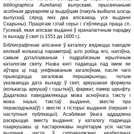
bibliographica Aure­liana
) выпускамі, прысвечанымі
асобным друкарням ці выдаўцам (пакуль выйшла шэсць
выпускаў, сярод якіх два апісваюць усе выданні
Скарыны). Працягам гэтай серыі і з’яўляецца праца сп.
Гусевай, якая апісвае выданні ў храналагічным парадку
іх выхаду ў свет (з 1551 да 1600 г.).
Бібліяграфічнае апісанне ў каталогу вядзецца паводле
вялікай колькасці параметраў, што робіць яго, напэўна,
самым дэталізаваным і падрабязным кірылічным
каталогам свету. Назва кнігі падаецца пад імем яе
аўтара ці пад уніфікаваным загалоўкам, пасля чаго
прыводзіцца загаловак першакрыніцы, потым
указваецца дата выхаду ў свет, аркушавая формула
(колькасць аркушаў і сшыткаў), фармат, памер шрыфту.
Дадаткова паведамляюцца мова асноўнага тэксту і
мова іншых тэкстаў выдання, звесткі пра
перакладчыка(ў) і звесткі з гісторыі выдання (першая і
наступныя публікацыі). Асаблівая ўвага аддадзена
раскрыццю зместу выдання: у каталогу падаецца
пааркушавы ці пастаронкавы інціпітарум усіх частак
выдання, часта ў суправаджэнні неабходных