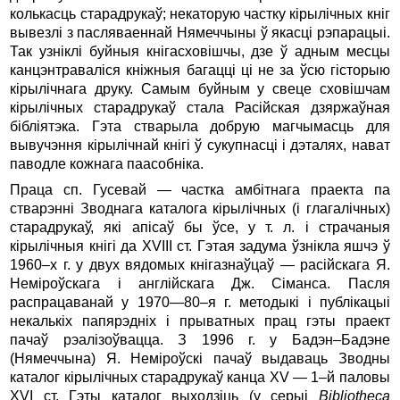
колькасць старадрукаў; некаторую частку кірылічных кніг
вывезлі з пасляваеннай Нямеччыны ў якасці рэпарацыі.
Так узніклі буйныя кнігасховішчы, дзе ў адным месцы
канцэнтраваліся кніжныя багацці ці не за ўсю гісторыю
кірылічнага друку. Самым буйным у свеце сховішчам
кірылічных старадрукаў стала Расійская дзяржаўная
бібліятэка. Гэта стварыла добрую магчымасць для
вывучэння кірылічнай кнігі ў сукупнасці і дэталях, нават
паводле кожнага паасобніка.
Праца сп. Гусевай — частка амбітнага праекта па
стварэнні Зводнага каталога кірылічных (і глагалічных)
старадрукаў, які апісаў бы ўсе, у т. л. і страчаныя
кірылічныя кнігі да XVIII ст. Гэтая задума ўзнікла яшчэ ў
1960–х г. у двух вядомых кнігазнаўцаў — расійскага Я.
Неміроўскага і англійскага Дж. Сіманса. Пасля
распрацаванай у 1970—80–я г. методыкі і публікацыі
некалькіх папярэдніх і прыватных прац гэты праект
пачаў рэалізоўвацца. З 1996 г. у Бадэн–Бадэне
(Нямеччына) Я. Неміроўскі пачаў выдаваць Зводны
каталог кірылічных старадрукаў канца XV — 1–й паловы
XVI ст. Гэты каталог выходзіць (у серыі
Bibliotheca