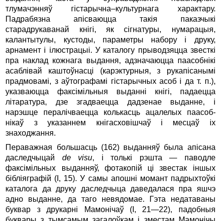
тлумачэнняў гістарычна–культурнага характару.
Падрабязна апісваюцца такія паказчыкі
старадрукаванай кнігі, як сігнатуры, нумарацыя,
калантытулы, кустоды, параметры набору і друку,
арнамент і ілюстрацыі. У каталогу прыводзяцца звесткі
пра наклад кожнага выдання, адзначаюцца паасобнікі
асаблівай каштоўнасці (карэктурныя, з рукапісанымі
прадмовамі, з аўтографамі гістарычных асоб і да т. п.),
указваюцца факсімільныя выданні кнігі, падаецца
літаратура, дзе згадваецца дадзенае выданне, і
нарэшце пералічваецца колькасць ацалелых паасоб­
нікаў з указаннем кнігасховішчаў і месцаў іх
знаходжання.
Пераважная большасць (162) выданняў была апісана
да­следчыцай
de visu
, і толькі рэшта — паводле
факсімільных выданняў, фотакопій ці звестак іншых
бібліяграфій (I, 15). У самы апошні момант падрыхтоўкі
каталога да друку даследчыца даведалася пра яшчэ
адно выданне, да таго невядомае. Гэта недатаваны
буквар з друкарні Мамонічаў (I, 21—22), падобныя
буквары з тымсамым загалоўкам і зместам Мамонічы