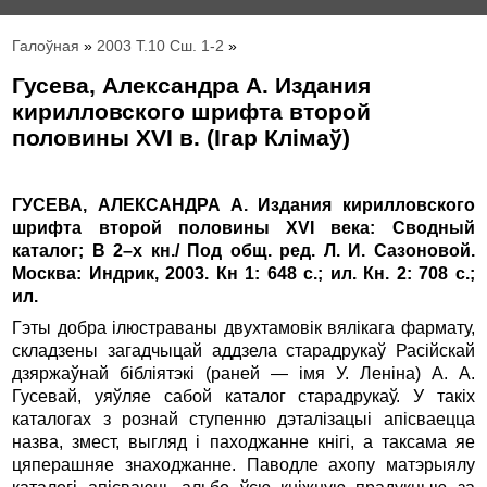
Галоўная
»
2003 Т.10 Сш. 1-2
»
Гусева, Александра А. Издания
кирилловского шрифта второй
половины XVI в. (Ігар Клімаў)
ГУСЕВА, АЛЕКСАНДРА А. Издания кирилловского
шрифта второй половины XVI века: Сводный
каталог; В 2–х кн./ Под общ. ред. Л. И. Сазоновой.
Москва: Индрик, 2003. Кн 1: 648 с.; ил. Кн. 2: 708 с.;
ил.
Гэты добра ілюстраваны двухтамовік вялікага фармату,
складзены загадчыцай аддзела старадрукаў Расійскай
дзяржаўнай бібліятэкі (раней — імя У. Леніна) А. А.
Гусевай, уяўляе сабой каталог старадрукаў. У такіх
каталогах з рознай ступенню дэталізацыі апісваецца
назва, змест, выгляд і пахо­джанне кнігі, а таксама яе
цяперашняе знаходжанне. Паводле ахопу матэрыялу