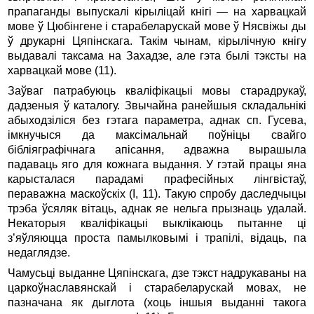
прапаганды выпускалі кірыліцай кнігі — на харвацкай
мове ў Цюбінгене і старабеларускай мове ў Нясвіжы ды
ў друкарні Цяпінскага. Такім чынам, кірылічную кнігу
выдавалі таксама на Захадзе, але гэта былі тэксты на
харвацкай мове (11).
Заўваг патрабуюць кваліфікацыі мовы старадрукаў,
дадзеныя ў каталогу. Звычайна ранейшыя складальнікі
абыходзіліся без гэтага параметра, аднак сп. Гусева,
імкнучыся да мак­сімальнай поўніцы свайго
бібліяграфічнага апісання, адважна вырашыла
падаваць яго для кожнага выдання. У гэтай працы яна
карысталася парадамі прафесійных лінгвістаў,
пераважна маскоўскіх (I, 11). Такую спробу даследчыцы
трэба ўсяляк вітаць, аднак яе нельга прызнаць удалай.
Некаторыя кваліфікацыі выклікаюць пытанне ці
з’яўляюцца проста памылковымі і трапілі, відаць, па
недаглядзе.
Чамусьці выданне Цяпінскага, дзе тэкст надрукаваны на
царкоўнаславянскай і старабеларускай мовах, не
пазначана як дыглота (хоць іншыя выданні такога