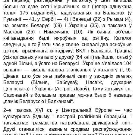
За перыяд, разгледжаны ў каталогу, у свет выйшла
больш за дзве сотні кірылічных кніг (цяпер адшукана
толькі 175 выданняў), надрукаваных на Балканах (у
Румыніі — 41, у Сербіі — 4) і Венецыі (22) з Рымам (4),
на землях Беларусі (69) і Ўкраіны (35), а таксама ў
Масковіі (25) і Нямеччыне (10). Як бачна, аб’ёмы
кнігавыдання былі няроўныя ад рэгіёну. Каталог
сведчыць, што ў гэты час у свеце існавалі два асноўныя
цэнтры кірылічнага кнігадруку: ВКЛ і Балканы. Траціна
ўсіх апісаных у каталогу друкаў (64 кнігі) выйшла толькі ў
адной Вільні, а ўсяго на Беларусі і Ўкраіне з’явілася 104
выданні — амаль палова з апісаных у каталогу (I, 9).
Цікава, што ўсе яны пабачылі свет у заходніх землях
Беларусі (Вільня, Заблудаў, Нясвіж, друкарня
Цяпінскага) і Ўкраіны (Астрог, Львоў). Таму артыкул сп.
Сазонавай з большым правам можна было б назваць
„паміж Беларуссю і Балканамі“.
2–я палова XVI ст. у Цэнтральнай Еўропе — час
культурнага ўздыму і вострай рэлігійнай барацьбы, і
тагачаснае грамадства патрабавала друкаванай кнігі.
Друкі станавіліся важным сродкам распаўсюджання