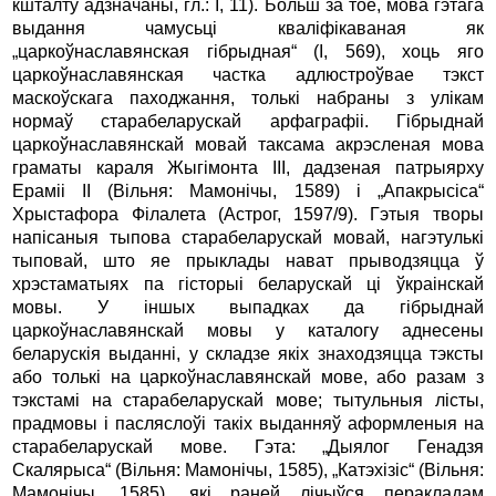
кшталту адзначаны, гл.: I, 11). Больш за тое, мова гэтага
выдання чамусьці кваліфікаваная як
„царкоўнаславянская гібрыдная“ (I, 569), хоць яго
царкоўнаславянская частка адлюстроўвае тэкст
маскоўскага паходжання, толькі набраны з улікам
нормаў старабеларускай арфаграфіі. Гібрыднай
царкоўнаславянскай мовай таксама акрэсленая мова
граматы караля Жыгімонта III, дадзеная патрыярху
Ераміі II (Вільня: Мамонічы, 1589) і „Апа­крысіса“
Хрыстафора Філалета (Астрог, 1597/9). Гэтыя творы
напісаныя тыпова старабеларускай мовай, нагэтулькі
тыповай, што яе прыклады нават прыводзяцца ў
хрэстаматыях па гісторыі беларускай ці ўкраінскай
мовы. У іншых выпадках да гібрыднай
царкоўнаславянскай мовы у каталогу аднесены
беларускія выданні, у складзе якіх знаходзяцца тэксты
або толь­кі на царкоўнаславянскай мове, або разам з
тэкстамі на старабеларускай мове; тытульныя лісты,
прадмовы і пасляслоўі такіх выданняў аформленыя на
старабеларускай мове. Гэта: „Дыялог Генадзя
Скалярыса“ (Вільня: Мамонічы, 1585), „Катэхізіс“ (Вільня:
Мамонічы, 1585), які раней лічыўся перакладам