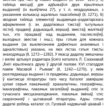
табліца месцаў, дзе адбываўся друк кірылічных
выданняў (іх выяўлена 27), у т. л. неадшуканых, з
указаннем колькасці ацалелых паасобнікаў (II, 1271), 6)
зводная табліца элементаў выдавецка–рэдактарскага
афармлення (г. зн. дадатковых тэкстаў: тытульных
лістоў, прадмоў, дэдыкацый, вершаў, зместаў, малітваў
тых, хто працаваў над выданнем, пасляслоўяў,
выходных звестак і інш.), пры гэтым для кожнага
выдання (за выключэннем дэфектных ананімных і
адналістовых) указана, на якіх лістах гэтыя тэксты
знаходзяцца (II, 1272—1282). У якасці дадатку змешчаны
і вялікі артыкул рэдактара ўсяго каталога Л. Сазонавай
„Кнігі кірылічнага друку ў другой палове XVI стагоддзя
паміж Масквой і Рымам“ (II, 1242—1270), у якім
разглядаюцца выданні і іх прадмовы, дэдыкацыі, вершы
ў кантэксце літаратуры таго часу. Каталог завяршае
цэлая серыя паказчыкаў: храналагічны, геаграфічны,
іканаграфічны, паказчык загалоўкаў выданняў, спіс іх
сучаснага месцазнаходжання, паказчык імёнаў, спіс
скарачэнняў і цытаванай літаратуры. Адны гэтыя
дадаткі робяць каталог сп. Гусевай надзвычай цікавай і