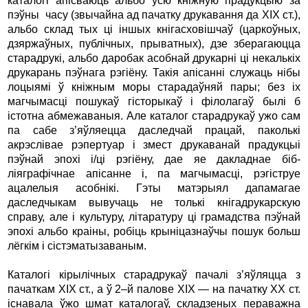
каталогі апісваюць альбо ўсю кніж­ную прадукцыю за
пэўны часу (звычайна ад пачатку друкавання да XIX ст.),
альбо склад тых ці іншых кнігасховішчаў (царкоўных,
дзяржаўных, публічных, прыватных), дзе зберагаюцца
старадрукі, альбо даробак асобнай друкарні ці некалькіх
друкарань пэўнага рэгіёну. Такія апісанні служаць нібы
лоцыямі ў кніжным моры старадаўняй пары; без іх
магчымасці пошукаў гісторыкаў і філолагаў былі б
істотна абмежаваныя. Але каталог старадрукаў ужо сам
па сабе з’яўляецца даследчай працай, паколькі
акрэслівае рэпертуар і змест друкаванай прадукцыі
пэўнай эпохі і/ці рэгіёну, дае яе дакладнае біб­
ліяграфічнае апісанне і, па магчымасці, рэгіструе
ацалелыя асобнікі. Гэты матэрыял дапамагае
даследчыкам вывучаць не толькі кнігадрукарскую
справу, але і культуру, літаратуру ці грамадства пэўнай
эпохі альбо краіны, робіць крыніцазнаўчы пошук больш
лёгкім і сістэматызаваным.
Каталогі кірылічных старадрукаў пачалі з’яўляцца з
пачаткам XIX ст., а ў 2–й палове XIX — на пачатку XX ст.
існавала ўжо шмат каталогаў, складзеных пераважна