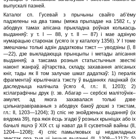
выпускалі пазней.
Каталог сп. Гусевай з прычыны свайго аб’ёму
падзелены на два тамы (мяжа прыпадае на 1582 г., у
абодвух тамах апісана прыкладна роўная колькасць
выданняў: у т. I — 88, у т. II — 87) і мае адзіную
нумарацыю старонак (усяго іх у каталогу 1356). У I томе
змешчаны толькі адзін дадатковы тэкст — уводзіны (I, 8
—22), дзе выкладаюцца прынцыпы і метады апі­сання
выданняў, а таксама розныя статыстычныя звесткі
наконт жанраў, аўтарства, складу, захавання апісаных
кніг, тады як II том залучае шмат дадаткаў: 1) пералік
фрагментаў кірылічнага тэксту ў выданнях лацінкай (іх
даследчыца налічыла ўсяго 4, гл.: II, 1203); 2)
ксілаграфічны друк (г. зв. Абагар — сербскі малітоўнік–
амулет, ад якога захавалася толькі дзве
цэльнагравіраваныя з абодвух бакоў дошкі з тэкстам,
гл.: II, 1203—1204); 3) спіс не знойдзеных выданняў (іх
вядома 39), пра якія ёсць згадкі ў розных крыніцах або іх
бачылі яшчэ ў XIX ст. ці нават да II сусветнай вайны (II,
1204—1208); 4) спіс памылковых ці недакладных
звестак пра тыя ці іншыя выданні (II, 1208—1217); 5)