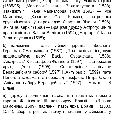
Скалярыса (1585), „Аб крыжовым знаку“ Максіма Грэка
(1585/95), „Маргарыт“ Іаана Залатавуснага (1588),
„Пандэкты“ Нікана Чарнагорца (каля 1592) — усё
Мамонічы; „Казанне Св. Кірылы, патрыярха
ерусалімскага“ ў перакладзе Стафана Зізанія (1596),
„Кніга аб веры“ (1596) — Брацкая друк.; у Астрогу: „Кніга
пра посніцтва“ Васіля Вялікага (1594), „Маргарыт“ Іаана
Залатавуснага (1595);
б) палемічныя творы: „Ключ царства нябеснага“
Герасіма Сматрыцкага (1587), „Пра адзіную ісцінную
праваслаўную веру“ Васіля Суражскага (1588),
„Апакрысіс“ Хрыстафора Філалета (1597) — астрожская
друк., „Унія“ (1595), „Справядлівае апісанне
Берасцейскага сабору“ (1597) і „Антырызіс“ (1599) Іпата
Пацея, а таксама яго пераклад памфлета Пятра Скаргі
„Апісанне сабору Берасцейскага“ (1597) — Мамонічы ў
Вільні;
в) царкоўна–рэлігійныя пасланні і граматы: грамата
караля Жыгімонта III патрыярху Ераміі II (Вільня:
Мамонічы, 1589), пасланні патрыярха Ераміі II (1583,
1584), зборнік розных лістоў і пасланняў „Кніжыца ў