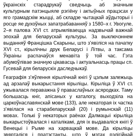
ўкраінскіх старадрукаў сведчыць аб значным
культурным патэнцыяле рэгіёну і актыўных працэсах у
яго грамадскім жыц­ці, аб складзе чытацкай аўдыторыі і
росце яе духоўных запа­трабаванняў з 1580–х г. Увогуле,
2–я палова XVI ст. атрым­ліваецца надзвычай важнай
эпохай для беларускай культуры. За выключэннем
выданняў Францішка Скарыны, што з’яві­ліся на пачатку
XVI ст., кірылічны друк Беларусі і Літвы, а таксама
Ўкраіны распачаўся менавіта ў той час. Гэта
абумоўлівае значную цікавасць і актуальнасць працы сп.
Гусевай для беларускіх даследчыкаў.
Геаграфія з’яўлення кірылічнай кнігі ў цэлым залежыць
ад арэалаў выкарыстання кірыліцы. Кірыліца ў XVI ст.
ужывалася пераважна ў праваслаўных асяродках. Таму
большасць кніг, апісаных у каталогу, выходзіла на
царкоўнаславянскай мове (133), але некаторая іх частка
з’явілася на старабеларускай (20) і румынскай (11)
мовах. Толькі ў некаторых раёнах Далмацыі кірыліца
выкарыстоўвалася і каталікамі, для іх выдаваліся кнігі ў
Венецыі і Рыме на харвацкай мове. Да кірыліцы
звярталіся і пратэстанты, што ў мэтах рэлігійнай