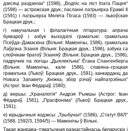
дзесяці раздзелах“ (1598), „Водпіс на ліст Іпата Пацея“
(1598) — астрожская друк.; па­сланні патрыярха Ераміі II
(1591) і патрыярха Мялета Пігаса (1593) — львоўская
Брацкая друк.;
г) навучальная і філалагічная літаратура: апрача
буквароў і азбук выходзілі граматыкі: граматыка
Псеўда–Дамаскіна (Вільня: Мамонічы, 1586), граматыка
Лаўрэна Зізанія (Віль­ня: Брацкая друк., 1596), азбука са
слоўнікам братоў Зізаніяў (Вільня: Брацкая друк., 1596),
падручнік па логіцы „Дыялектыка“ Ёгана Спангенберга
(Вільня: Мамонічы, каля 1586), славяна–грэцкая
граматыка (Львоў: Брацкая друк., 1591), канкарданц да
Новага Запавету „Кніжка, збор рэчаў найпа­трэбных“
(Астрог: Іван Фёдараў, 1580);
д) вершы: „Храналогія“ Андрэя Рымшы (Астрог: Іван
Фёдараў, 1581), „Прасфоніма“ (Львоў: Брацкая друк.,
1591);
е) юрыдычныя кодэксы: „Трыбунал“ (1586), „Статут ВКЛ“
(1588, 1592/3, 1594/5) — Мамонічы ў Вільні.
Такая жанрава–тэматычная разнастайнасць беларускіх і