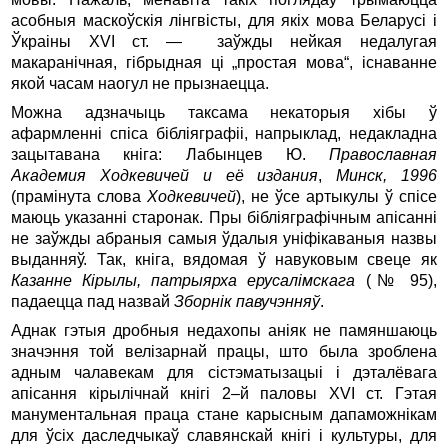
асобныя маскоўскія лінгвісты, для якіх мова Беларусі і
Ўкраіны XVI ст. — заўжды нейкая недалугая
макаранічная, гібрыдная ці „простая мова“, існаванне
якой часам наогул не пры­знаецца.
Можна адзначыць таксама некаторыя хібы ў
афармленні спіса бібліяграфіі, напрыклад, недакладна
зацытавана кніга: Лабынцев Ю.
Православная
Академия Ходкевичей и её издания
,
Минск, 1996
(прамінута слова
Ходкевичей
), не ўсе артыкулы ў спісе
маюць указанні старонак. Пры бібліяграфічным апісанні
не заўжды абраныя самыя ўдалыя уніфікаваныя назвы
выданняў. Так, кніга, вядомая ў навуковым свеце як
Казанне Кірылы, патрыярха ерусалімскага
(№ 95),
падаецца пад назвай
Зборнік павучэнняў
.
Аднак гэтыя дробныя недахопы аніяк не памяншаюць
значэння той велізарнай працы, што была зроблена
адным чалавекам для сістэматызацыі і дэталёвага
апісання кірылічнай кнігі 2–й паловы XVI ст. Гэтая
манументальная праца стане карысным дапаможнікам
для ўсіх даследчыкаў славянскай кнігі і культуры, для