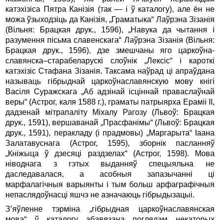
катэхізіса Пятра Канізія (так — і ў каталогу), але ён не
можа ўзыходзіць да Канізія, „Граматыка“ Лаўрэна Зізанія
(Вільня: Брацкая друк., 1596), „Навука да чытання і
разумення пісьма славенскага“ Лаўрэна Зізанія (Вільня:
Брацкая друк., 1596), дзе змешчаны яго царкоўна­
славянска–старабеларускі слоўнік „Лексіс“ і кароткі
катэхізіс Стафана Зізанія. Таксама наўрад ці апраўдана
называць гіб­рыднай царкоўна­славянскую мову кнігі
Васіля Суражскага „Аб адзінай ісціннай праваслаўнай
веры“ (Астрог, каля 1588 г.), граматы патрыярха Ераміі II,
дадзенай мітрапаліту Міхалу Рагозу (Львоў: Брацкая
друк., 1591), вершаванай „Прасфанімы“ (Львоў: Брацкая
друк., 1591), перакладу (і прадмовы) „Маргарыта“ Іаана
Залатавуснага (Астрог, 1595), зборнік пасланняў
„Кніжыца ў дзесяці раздзелах“ (Астрог, 1598). Мова
ніводнага з гэтых выданняў спецыяльна не
даследавалася, а асобныя запазычанні ці
марфалагічныя варыянты і тым больш арфаграфічныя
непа­слядоўнасці яшчэ не азначаюць гібрыдызацыі.
З’яўленне тэрміна „гібрыдная царкоўнаславянская
мова“ ў каталогу абавязана поглядам некаторых