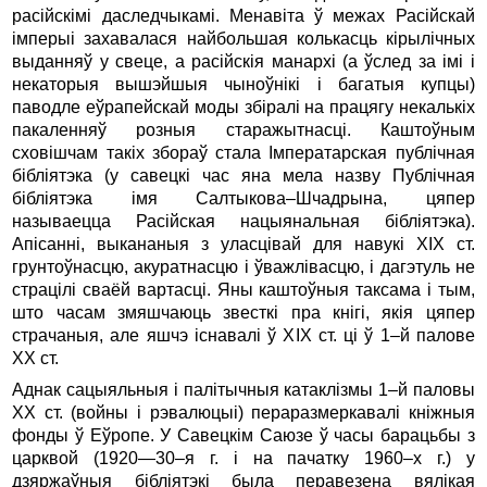
расійскімі да­следчыкамі. Менавіта ў межах Расійскай
імперыі захавалася найбольшая колькасць кірылічных
выданняў у свеце, а ра­сійскія манархі (а ўслед за імі і
некаторыя вышэйшыя чыноўнікі і багатыя купцы)
паводле еўрапейскай моды збіралі на працягу некалькіх
пакаленняў розныя старажытнасці. Каштоўным
сховішчам такіх збораў стала Імператарская публічная
бібліятэка (у савецкі час яна мела назву Публічная
бібліятэка імя Салтыкова–Шчадрына, цяпер
называецца Ра­сійская нацыянальная бібліятэка).
Апісанні, выкананыя з уласцівай для навукі XIX ст.
грунтоўнасцю, акуратнасцю і ўважлівасцю, і дагэтуль не
страцілі сваёй вартасці. Яны каштоўныя таксама і тым,
што часам змяшчаюць звесткі пра кнігі, якія цяпер
страчаныя, але яшчэ існавалі ў XIX ст. ці ў 1–й палове
XX ст.
Аднак сацыяльныя і палітычныя катаклізмы 1–й паловы
XX ст. (войны і рэвалюцыі) пераразмеркавалі кніжныя
фонды ў Еўропе. У Савецкім Саюзе ў часы барацьбы з
царквой (1920—30–я г. і на пачатку 1960–х г.) у
дзяржаўныя бібліятэкі была перавезена вялікая