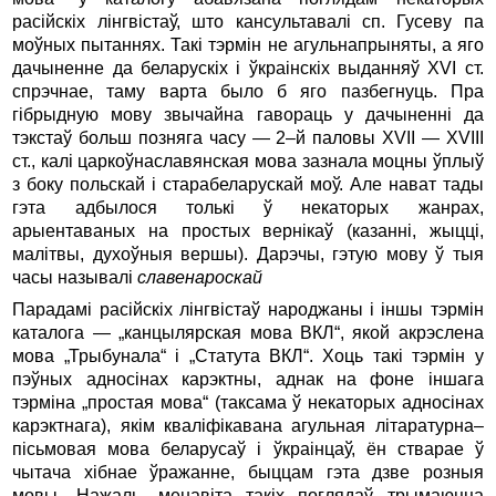
расійскіх лінгвістаў, што кансультавалі сп. Гусеву па
моўных пытаннях. Такі тэр­мін не агульнапрыняты, а яго
дачыненне да беларускіх і ўкраінскіх выданняў XVI ст.
спрэчнае, таму варта было б яго пазбегнуць. Пра
гібрыдную мову звычайна гавораць у дачыненні да
тэкстаў больш позняга часу — 2–й паловы XVII — XVIII
ст., калі царкоўнаславянская мова зазнала моцны ўплыў
з боку польскай і старабеларускай моў. Але нават тады
гэта адбылося толькі ў некаторых жанрах,
арыентаваных на простых вернікаў (казанні, жыцці,
малітвы, духоўныя вершы). Дарэчы, гэтую мову ў тыя
часы называлі
славенароскай
Парадамі расійскіх лінгвістаў народжаны і іншы тэрмін
каталога — „канцылярская мова ВКЛ“, якой акрэслена
мова „Трыбунала“ і „Статута ВКЛ“. Хоць такі тэрмін у
пэўных адносінах карэктны, аднак на фоне іншага
тэрміна „простая мова“ (таксама ў некаторых адносінах
карэктнага), якім кваліфікавана агульная літаратурна–
пісьмовая мова беларусаў і ўкраінцаў, ён стварае ў
чытача хібнае ўражанне, быццам гэта дзве розныя
мовы. Нажаль, менавіта такіх поглядаў трымаюцца