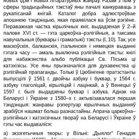
новых ідэй і новых літаратурных жанраў. Разам з тым у
сферы традыцыйных тэкстаў яны пачалі канкураваць з
рукапісанай кнігай. Каталог добра адлюстроўвае
апошнюю тэндэнцыю, якая праявілася ва ўсім рэгіёне.
Пераважная частка кірылічных кніг, выдадзеная ў 2–й
палове XVI ст. — гэта царкоўна–рэлігійныя, а таксама
навучальныя (буквары і граматыкі) тэксты (I, 10). Так, усе
маскоўскія, балканскія, італьянскія і нямецкія выданні
гэтага часу — амаль выключна рэлігійныя тэксты: кнігі
для набажэнства альбо публікацыі Св. Пісьма ці
катэхізісы. Усе яны прызначаліся для духавенства ці
рэлігійнай прапаганды. Толькі ў Цю­бін­гене пратэстанты
выпусцілі ў 1561 г. двойчы азбуку і буквар, у 1564 г.
азбуку глаголіцай, кірыліцай і лацінкай, а ў Венецыі ў
1597 г. былі выдадзены буквар і азбука. Аднак на
Беларусі і Ўкраіне з 1580–х г. актывізавалася першая
тэндэнцыя: жанравы рэпертуар кірылічных выданняў
зрабіўся нашмат больш разнастайны. Апрача царкоўна–
рэлігійных і катэхізічных твораў на Беларусі і Ўкраіне ў
гэты час выдаваліся:
а) экзэгетычныя творы: у Вільні: „Дыялог“ Генадзя