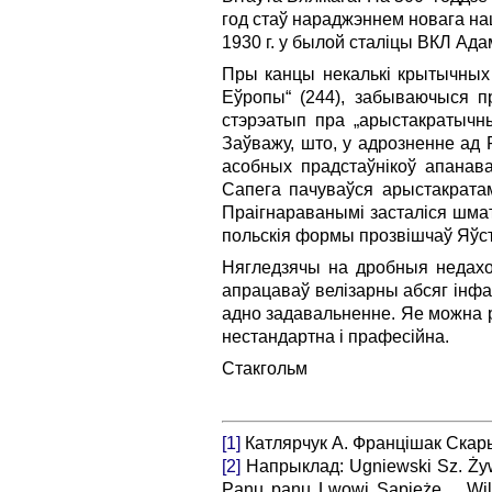
год стаў нараджэннем новага на
1930 г. у былой сталіцы ВКЛ Адам
Пры канцы некалькі крытычных з
Еўропы“ (244), забываючыся п
стэрэатып пра „арыстакратычны
Заўважу, што, у адрозненне ад 
асобных прадстаўнікоў апанава
Сапега пачуваўся арыстакратам
Праігнараванымі засталіся шмат
польскія формы прозвішчаў Яўст
Нягледзячы на дробныя недахоп
апрацаваў велізарны абсяг інфа
адно задавальненне. Яе можна р
нестандартна і прафесійна.
Стакгольм
[1]
Катлярчук А. Францішак Скарын
[2]
Напрыклад: Ugniewski Sz. Żywo
Panu panu Lwowi Sapieże… Wilna