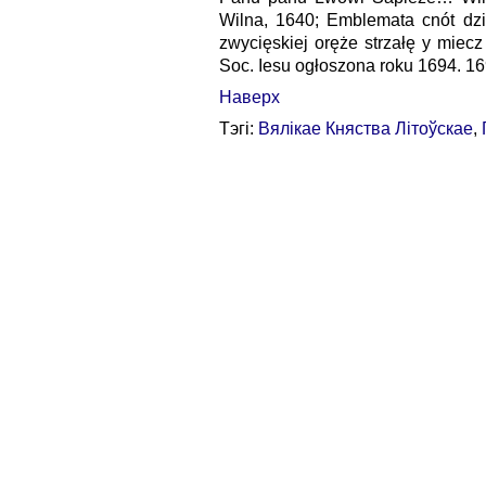
Wilna, 1640; Emblemata cnót dz
zwycięskiej oręże strzałę y mi
Soc. Iesu ogłoszona roku 1694. 169
Наверх
Тэгі:
Вялікае Княства Літоўскае
,
Галоўная стар
Усе правы абаронены. Выкары