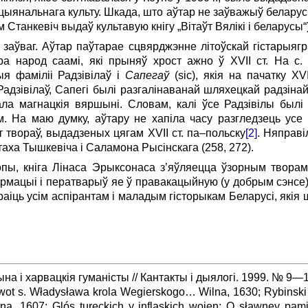
цыянальнага культу. Шкада, што аўтар не заўважыў беларуск
 Станкевіч выдаў культавую кнігу „Вітаўт Вялікі і беларусы“)
аўваг. Аўтар паўтарае сцвярджэнне літоўскай гістарыягр
ра народ саамі, які прыняў хрост ажно ў ХVII ст. На с
я фаміліі Радзівілаў і
Сапегаў
(sic), якія на пачатку ХVI
Радзівілаў, Сапегі былі разгалінаванай шляхецкай радзінай
ла магнацкія вяршыні. Словам, калі ўсе Ра­дзівілы былі
. На маю думку, аўтару не хапіла часу разгле­дзець усе
 твораў, выдадзеных цягам ХVII ст. па–польску
[2]
. Няправ
аха Тышкевіча і Саламона Рысінскага (258, 272).
ы, кніга Лінаса Эрыксонаса з’яўляецца ўзорным творам 
рмацыі і ператварыў яе ў правакацыйную (у добрым сэнсе) 
аіць усім аспірантам і маладым гісторыкам Беларусі, якія 
а і харвацкія гуманісты // Кантакты і дыялогі. 1999. № 9—1
t s. Władysława krola Wegierskogo… Wilna, 1630; Rybinski
, 1607; Glós tureckich y inflaskich woien: O sławney pam