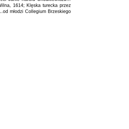
lna, 1614; Klęska turecka przez
…od młodzi Collegium Brzeskiego
|
BHR in English
Спасылкі на БГА абавязковыя.