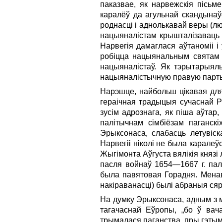
паказвае, як нарвежскія пісьме
каралёў да агульнай скандынаў
роднасці і аднолькавай веры (лю
нацыяналістам крышталізаваць 
Нарвегія дамаглася аўтаноміі і
робіцца нацыянальным святам Н
нацыяналістаў. Як тэрытарыял
нацыяналістычную правую парт
Нарэшце, найбольш цікавая для
гераічная традыцыя сучаснай Р
зусім адрознага, як піша аўтар
палітычнам сімбіёзам паганскіх
Эрыксонаса, слабасць летувіс
Нарвегіі ніколі не была каралеў
Жы­гімонта Аўгуста вялікія князі
пасля войнаў 1654—1667 г. пала
была павятовая Горадня. Менав
накіраванасці) былі абраныя сяр
На думку Эрыксонаса, адным з м
тагачаснай Еўропы, „бо ў вач
трымалася паганства, пры гэтым 