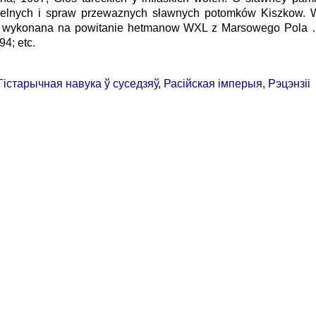
ielnych i spraw przewaznych sławnych potomków Kiszkow. Wi
ecz wykonana na powitanie hetmanow WXL z Marsowego Pola 
4; etc.
Гістарычная навука ў суседзяў
,
Расійская імперыя
,
Рэцэнзіі
онка
|
Нумары
|
Рэдакцыйная рада
|
Для аўтараў
|
Агляды
|
Бібліятэка БГА
bhr@belhistory.eu
© 2026 Беларускі Гістарычны Агляд
станне публікацый часопіса магчымае толькі пры згодзе рэдакцыі і аўтараў. 