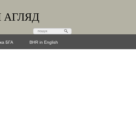
 АГЛЯД
эка БГА
BHR in English