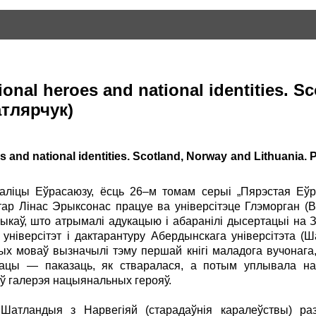
ional heroes and national identities. 
атлярчук)
 and national identities. Scotland, Norway and Lithuania. P.
аліцы Еўрасаюзу, ёсць 26–м томам серыі „Пярэстая Еўро
ўтар Лінас Эрыксонас працуе ва універсітэце Глэморган (
орыкаў, што атрымалі адукацыю і абаранілі дысертацыі на 
 універсітэт і дактарантуру Абердынскага універсітэта 
ых моваў вызначылі тэму першай кнігі маладога вучонага,
ацы — паказаць, як стваралася, а потым уплывала на
аў галерэя нацыянальных герояў.
Шатландыя з Нарвегіяй (старадаўнія каралеўствы) раз