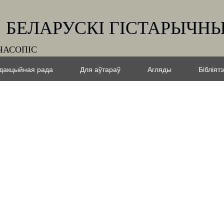
БЕЛАРУСКІ ГІСТАРЫЧНЫ
ЧАСОПІС
дакцыйная рада
Для аўтараў
Агляды
Бібліят