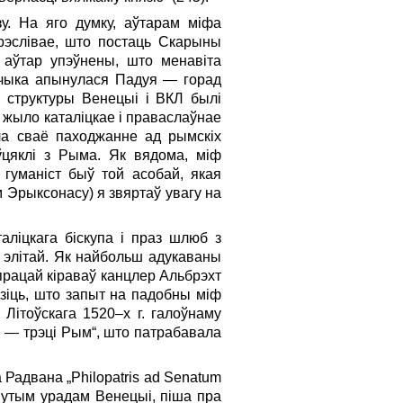
у. На яго думку, аўтарам міфа
рэслівае, што постаць Скарыны
е аўтар упэўнены, што менавіта
едчыка апынулася Падуя — горад
я структуры Венецыі і ВКЛ былі
х жыло каталіцкае і праваслаўнае
ала сваё паходжанне ад рымскіх
ўцяклі з Рыма. Як вядома, міф
 гуманіст быў той асобай, якая
м Эрыксонасу) я звяртаў увагу на
аліцкага біскупа і праз шлюб з
й элітай. Як найбольш адукаваны
 працай кіраваў канцлер Альбрэхт
дзіць, што запыт на падобны міф
 Літоўскага 1520–х г. галоўнаму
а — трэці Рым“, што патрабавала
 Радвана „Philopatris ad Senatum
вутым урадам Венецыі, піша пра