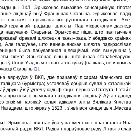
трыдыцыі ВКЛ, Эрыксонас выказвае сенсацыйную гіпотэз
нне ліцвінаў быў Францішак Скарына. Эрыксонас падк
 гісторыкамі з прычыны яго русін­скага паходжання. Ал
токаў гераічнай трaдыцыі шляхты. Пад мікраскопам дасл
есца навучання Скарыны. Эрыксонас піша, што палітычны
дзяржавай кіравалі шляхецкія паны–рада. У абедзвюх краіна
і). Але галоўнае, што венецыянская шляхта падкрэслів
енецыя была пабудаваная шляхцічамі, якія вымушана 
ты сюжэт. Эрыксонас лічыць, што якраз старабеларускі
ыі ў Літву. У адным з сваіх артыкулаў (на жаль, невядомы
орчасці Скарыны
[1]
.
на вярнуўся ў ВКЛ, дзе працаваў пісарам віленскага кат
таліцкага бурмістра) усталяваў добрыя сувязі з каталіцка
ў друк і ўзяў удзел у кадыфікацыі першага Статута. Гэтай
чы прыхільнік рымскага паходжання ліцвінаў. Аўтар даво
этэнзіямі палякаў, колькі адказам эліты Вялікага Княства
Нагадаем, што якраз у 1523 г. з’явілася канцэпцыя „Маскв
. Эрыксонас звяртае ўвагу на змест кнігі пратэстанта Яна
ысвечанай радзе ВКЛ. Радван параўновае раду Літвы з сла