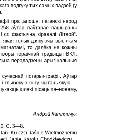
ага водгуку тых самых падзей (у
.
афіі пра „апошні паганскі народ
. 258 аўтар паўтарае пашыраны
I ст. фактычна кіравалі Літвой“.
, якая толькі дзякуючы высілкам
 магнатамі, то далёка не кожны
 творы гераічнай традыцыі ВКЛ.
ільна перададзены арыгінальныя
сучаснай гістарыяграфіі. Аўтар
і глыбокую кнігу, чытаць якую —
шукаюць шляхі пісаць па–новаму,
Андрэй Катлярчук
0. С. 3—8.
 Ian. Ku czci Jaśnie Wielmożnemu
ieci Janie Karolu Chodkiewiczu…