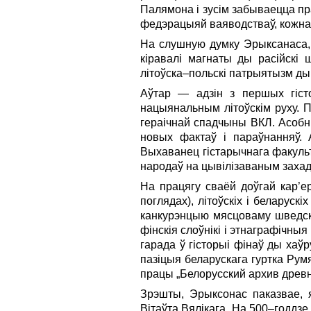
Палямона і зусім забываецца пр
федэрацыяй ваяводстваў, кожнаму
На слушнyю думку Эрыксанаса, 
кіравалі магнаты ды расійскі
літоўска–польскі патрыятызм ды
Аўтар — адзін з першых гіст
нацыянальным літоўскім руху. П
ге­раіч­най спадчыны ВКЛ. Асоб
новых фактаў і параўнанняў. А
Выхаванец гістарычнага факульт
народаў на цывілізаваным захад
На працягу сваёй доўгай кар’е
поглядах), літоўскіх і беларускі
кан­курэнцыю мясцоваму шведска
фін­скія слоўнікі і этнаграфічн
га­рада ў гісторыі фінаў ды хаў
пазіцыя беларускага гуртка Румян
працы „Белорусский архив древних
Зрэшты, Эрыксонас паказвае, я
Вітаўта Вялікага. На 500–годдзе 