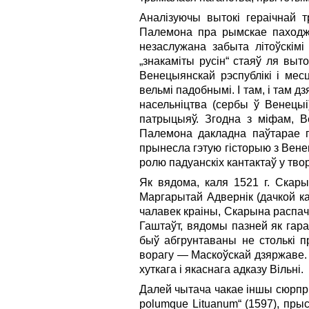
Аналізуючы вытокі гераічнай 
Палемона пра рымскае паходжа
незаслужана забыта літоўскімі
„знакаміты русін“ стаяў ля вы
Вене­цыян­скай рэспублікі і м
вельмі падобнымі. І там, і там 
насельніц­тва (сербы ў Венецы
патрыцыяў. Згодна з міфам, В
Палемона дакладна паўтарае гэ
прынесла гэтую гісторыю з Венец
ролю падуанскіх кантактаў у тв
Як вядома, каля 1521 г. Скары
Маргарытай Адвернік (дачкой ка
чалавек краіны, Скарына распача
Гаштаўт, вядомы пазней як гара
быў абгрунтаваны не столькі пр
ворагу — Маскоўскай дзяржаве. 
хуткага і якаснага адказу Вільні.
Далей чытача чакае іншы сюрпрыз
polumque Lituanum“ (1597), пр