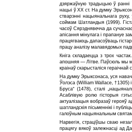
дзяржаўную традыцыю ў ранні Н
нацыі ў ХХ ст. На думку Эрыксо
стварэнні нацыянальнага руху, 
соймам Шатландыя (1999). Гіст
часоў Сярэднявечча да сучаснас
апісання мінулага і прапануе зам
працягваюць дапасоўваць гістар
працу аналізу малавядомых падв
Кніга складаецца з трох часта
апошняя — Літве. Паўсюль мы мае
краінаў скарысталіся гераічнай 
На думку Эрыксонаса, уся нава
Ўолэса (William Wallace, †1305) і
Бруса“ (1478), сталі „нацыяна
Асаблівую ролю гісторыя гэты
актуaлізацыя вобразаў герояў ад
шатландскія пісьменнікі і публіц
галоўным нацыянальным святам
Нарвегія, страціўшы сваю незал
працягу вякоў залежнасці ад Д