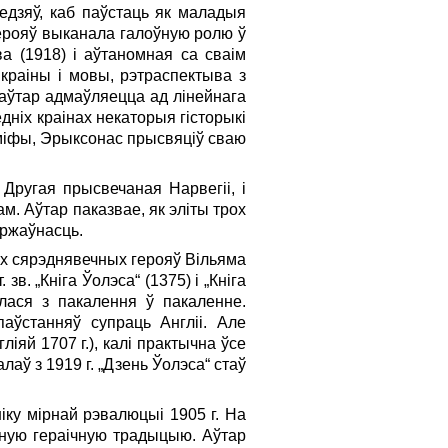
едзяў, каб паўстаць як маладыя
герояў выканала галоўную ролю ў
ва (1918) і аўтаномная са сваім
краіны і мовы, рэтраспектыва з
 аўтар адмаўляецца ад лінейнага
едніх краінах некаторыя гісторыкі
 міфы, Эрыксонас прысвяціў сваю
Другая прысвечаная Нарвегіі, і
м. Аўтар паказвае, як эліты трох
яржаўнасць.
х сярэднявечных герояў Вільяма
зв. „Кніга Ўолэса“ (1375) і „Кніга
алася з пакалення ў пакаленне.
аўстанняў супраць Англіі. Але
іяй 1707 г.), калі практычна ўсе
лаў з 1919 г. „Дзень Ўолэса“ стаў
іку мірнай рэвалюцыі 1905 г. На
сную гераічную традыцыю. Аўтар