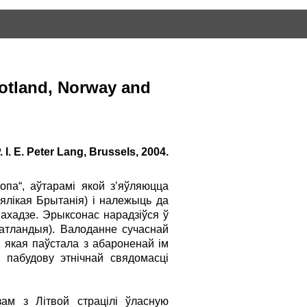
Scotland, Norway and
 I. E. Peter Lang, Brussels, 2004.
па“, аўтарамі якой з’яўляюцца
Вялікая Брытанія) і належыць да
Захадзе. Эрыксонас нарадзіўся ў
(Шатландыя). Валоданне сучаснай
 якая паўстала з абароненай ім
 пабудову этнічнай свядомасці
ам з Літвой страцілі ўласную