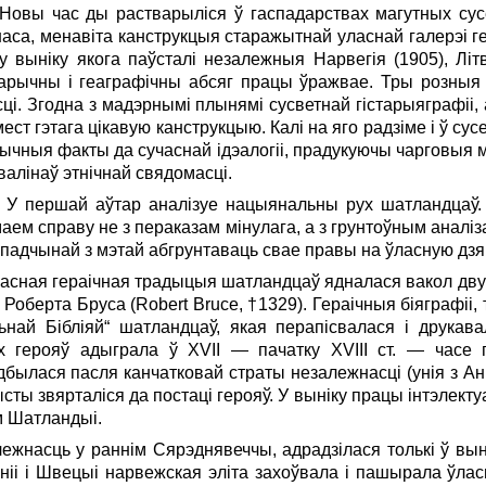
овы час ды растварыліся ў гаспадарствах магутных сус
наса, менавіта канструкцыя старажытнай уласнай галерэі 
у выніку якога паўсталі незалежныя Нарвегія (1905), Літ
арычны і геаграфічны абсяг працы ўражвае. Тры розныя 
ці. Згодна з мадэрнымі плынямі сусветнай гістарыяграфіі,
ест гэтага цікавую канструкцыю. Калі на яго радзіме і ў сус
ычныя факты да сучаснай ідэалогіі, прадукуючы чарговыя
алінаў этнічнай свядомасці.
к. У першай аўтар аналізуе нацыянальны рух шатландцаў. 
м справу не з пераказам мінулага, а з грунтоўным аналіза
спадчынай з мэтай аб­грунтаваць свае правы на ўласную дз
часная гераічная традыцыя шатландцаў ядналася вакол дву
 Роберта Бруса (Robert Bruce, †1329). Гераічныя біяграфіі, т. 
льнай Бібліяй“ шатландцаў, якая перапісвалася і друкав
х герояў адыграла ў ХVII — пачатку ХVIII ст. — часе п
былася пасля канчатковай страты незалежнасці (унія з Англ
ысты звярталіся да постаці герояў. У выніку працы інтэлектуа
 Шатландыі.
ежнасць у раннім Сярэд­ня­веччы, адрадзілася толькі ў вын
аніі і Швецыі нарвежская эліта захоўвала і пашырала ўла