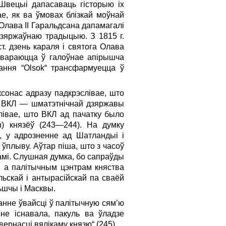
і Швецыі дапасаваць гісторыю іх
е, як ва ўмовах блізкай моўнай
 Олава II Гаральдсана дапамагалі
дзяржаўнаю традыцыю. З 1815 г.
т. дзень караля і святога Олава
ўтвараюцца ў галоўнае апірышча
ання “Olsok“ трансфармуецца ў
сонас адразу падкрэслівае, што
не ВКЛ — шматэтнічнай дзяржавы
слівае, што ВКЛ ад пачатку было
ian) князёў (243—244). На думку
, у адрозненне ад Шатландыі і
 ўплыву. Аўтар піша, што з часоў
дамі. Слушная думка, бо са­праўды
я, а палітычным цэнтрам княства
ьскай і антырасійскай па сваёй
ьшчы і Масквы.
анне ўвайсці ў палітычную сям’ю
не існавала, пакуль ва ўладзе
ернасці вялікаму князю“ (245).