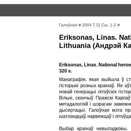
»
»
Галоўная
2004 Т.11 Сш. 1-2
Eriksonas, Linas. Nat
Lithuania (Андрэй К
Eriksonas, Linas. National heroes
320 s.
Манаграфія, якая выйшла ў ст
гісторыкі розных краінаў. Яе а
новай генерацыі літоўскіх гіст
Вільні, cкончыў Пражскі Карлаў
метадалогіяй і шэрагам замежн
дысертацыі. Галоўная мэта пр
шатландцаў, нарвежцаў і літоўц
Выбар краінаў невыпадковы. 