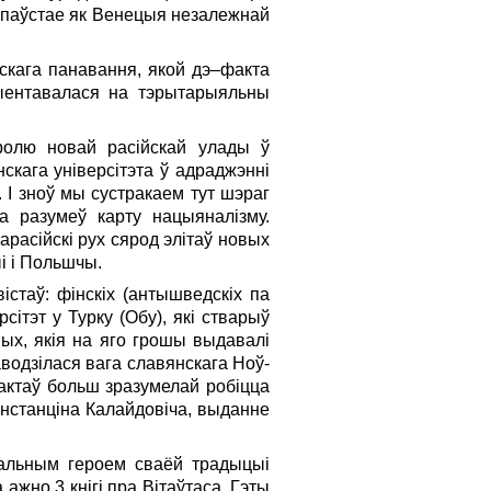
Л паўстае як Венецыя незалежнай
скага панавання, якой дэ–факта
рыентавалася на тэрытарыяльны
ролю новай расійскай улады ў
скага універсітэта ў адраджэнні
 І зноў мы сустракаем тут шэраг
а разумеў карту нацыяналізму.
расійскі рух сярод элітаў новых
і і Польшчы.
стаў: фінскіх (антышведскіх па
рсітэт у Турку (Обу), які стварыў
ных, якія на яго грошы выдавалі
аводзілася вага славянскага Ноў­
ктаў больш зразумелай ро­біц­­ца
нстанціна Ка­лай­дові­ча, выданне
тральным героем сваёй традыцыі
 ажно 3 кнігі пра Вітаўтаса. Гэты