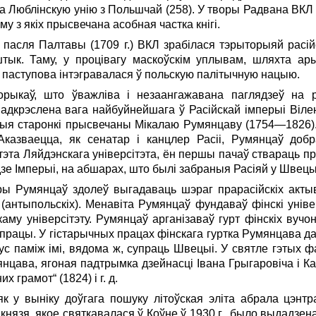
а Люблінскую унію з Польшчай (258). У творы Радвана ВК
 з якіх прысвечана асобная частка кнігі.
пасля Палтавы (1709 г.) ВКЛ зрабілася тэрыторыяй расій
 штык. Таму, у процівагу маскоўскім уплывам, шляхта а
 паступова інтэгравалася ў польскую палітычную нацыю.
орыкаў, што ўважліва і незаангажавана паглядзеў на 
адкрэслена вага найбуйнейшага ў Расій­скай імперыі Вілен
ныя старонкі прысвечаны Мікалаю Румянцаву (1754—1826).
казваецца, як сенатар і канцлер Расіі,
Румянцаў добр
эта Ляйдэнскага універсітэта, ён першы пачаў ствараць пра
зе Імперыі, на абшарах, што былі забраныя Расіяй у Швецы
ры Румянцаў здолеў выгадаваць шэраг прарасійскіх актыві
х (антыпольскіх). Менавіта Ру­мян­цаў фундаваў фінскі уніве
му універсітэту. Румянцаў ар­­ганізаваў гурт фінскіх вучо
ыя працы. У гістарычных працах фін­скага гуртка Румянцава д
рус паміж імі, вядома ж, су­праць Швецыі. У святле гэтых фа
цава, ягоная пад­трым­­ка дзейнасці Івана Грыгаровіча і Ка
 грамот“ (1824) і г. д.
к у выніку доўгага пошуку літоўская эліта абрала цэн
князя, якое святкавалася ў Коўне ў 1930 г., было выдадзена