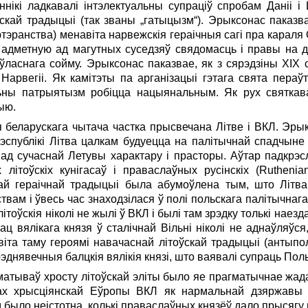
ннікі ладкавалі інтэлектуальны супраціў спробам Даніі 
скай традыцыі (так званы „гатыцызм“). Эрыксонас паказва
тэранства) менавіта нарвежскія гераічныя сагі пра караля
адметную ад магутных суседзяў свядомасць і правы на 
 ўласнага сойму. Эрыксонас паказвае, як з сярэдзіны ХIХ с
арвегіі. Як камітэты па арганізацыі гэтага свята пера
ьны патрыятызм робіцца нацыянальным. Як рух святкав
ыю.
 беларускага чытача частка прысвечана Літве і ВКЛ. Эрык
эспублікі Літва цалкам будуецца на палітычнай спадчы
, ад сучаснай Летувы характару і прасторы. Аўтар падкрэ
 літоўскіх кунігасаў і права­слаўных русінскіх (Ruthen
кай гераічнай традыцыі была абумоўлена тым, што Літва
ствам і ўвесь час знаходзілася ў полі польскага палітычнага
 літоўскія ніколі не жылі ў ВКЛ і былі там зрэдку толькі наез
ц вялікага князя ў сталічнай Вільні ніколі не аднаўляўс
іта таму героямі навачаснай літоўскай традыцыі (антыпол
эднявечныя балцкія вялікія князі, што ваявалі супраць Пол
атываў хросту літоўскай эліты было яе прагматычнае жад
ах хрысціянскай Еўропы ВКЛ як нармальнай дзяржавы 
было неістотна, колькі права­слаўных князёў дало прысягу в