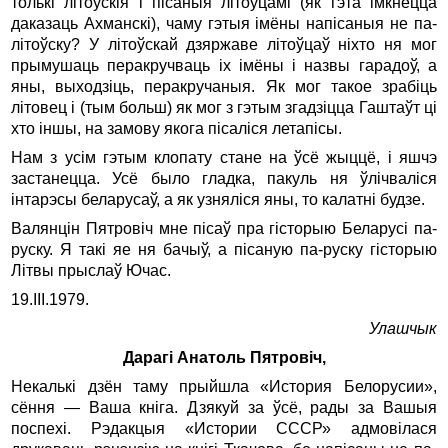
толькі літоўскія і пісаныя літоўцамі (як гэта імкнецца
даказаць Ахманскі), чаму гэтыя імёны напісаныя не па-
літоўску? У літоўскай дзяржаве літоўцаў ніхто ня мог
прымушаць перакручваць іх імёны і назвы гарадоў, а
яны, выходзіць, перакручаныя. Як мог такое зрабіць
літовец і (тым больш) як мог з гэтым згадзіцца Гаштаўт ці
хто іншы, на замову якога пісаліся летапісы.
Нам з усім гэтым клопату стане на ўсё жыццё, і яшчэ
застанецца. Усё было гладка, пакуль ня ўлічваліся
інтарэсы беларусаў, а як узняліся яны, то калатні будзе.
Валянцін Пятровіч мне пісаў пра гісторыю Беларусі па-
руску. Я такі яе ня бачыў, а пісаную па-руску гісторыю
Літвы прыслаў Ючас.
19.III.1979.
Улашчык
Дарагі Анатоль Пятровіч,
Некалькі дзён таму прыйшла «История Белорусии»,
сёння — Ваша кніга. Дзякуй за ўсё, рады за Вашыя
поспехі. Рэдакцыя «Истории СССР» адмовілася