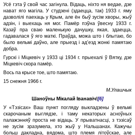
Усё гэта ў свой час загінула. Відаць, ніхто ня ведае, дзе
нават яго магіла. У студзені (здаецца, так) 1933 г. яму
дазволілі паехаць у Крым, але ён быў зусім хворы, жыў
адзін, і выехаць ня мог. Памёр пэўна ўвесну 1933 г.
Казаў пра сваю маленькую дачушку, якая, здаецца,
гадавалася ў яго маткі. Праўда, можа што і блытаю, бо
было вельмі даўно, але прыезд і ад’езд жонкі памятаю
добра.
Гурскі і Міцкевіч у 1933 ці 1934 г. прыехалі ў Вятку, дзе
Міцкевіч скора памёр.
Вось па крысе тое, што памятаю.
15 снежня 1966 г.
М.Улашчык
Шаноўны Мікалай Іванавіч!
[6]
У «Тэзісах» Ваш пункт погляду выкладзены ў вельмі
скарочаным выглядзе, і таму некаторых асноўных
палажэнняў проста не відаць. У прыватнасці, з тэзісаў
не зусім зразумела, хто жыў у Нальшанах. Кажучы
больш дакладна, вядома, што племя літоўскае, але