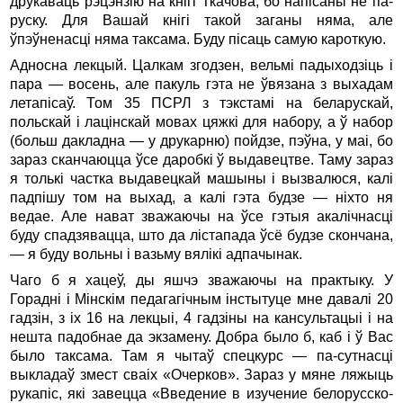
друкаваць рэцэнзію на кнігі Ткачова, бо напісаны не па-
руску. Для Вашай кнігі такой заганы няма, але
ўпэўненасці няма таксама. Буду пісаць самую кароткую.
Адносна лекцый. Цалкам згодзен, вельмі падыходзіць і
пара — восень, але пакуль гэта не ўвязана з выхадам
летапісаў. Том 35 ПСРЛ з тэкстамі на беларускай,
польскай і лацінскай мовах цяжкі для набору, а ў набор
(больш дакладна — у друкарню) пойдзе, пэўна, у маі, бо
зараз сканчаюцца ўсе даробкі ў выдавецтве. Таму зараз
я толькі частка выдавецкай машыны і вызвалюся, калі
падпішу том на выхад, а калі гэта будзе — ніхто ня
ведае. Але нават зважаючы на ўсе гэтыя акалічнасці
буду спадзявацца, што да лістапада ўсё будзе скончана,
— я буду вольны і вазьму вялікі адпачынак.
Чаго б я хацеў, ды яшчэ зважаючы на практыку. У
Горадні і Мінскім педагагічным інстытуце мне давалі 20
гадзін, з іх 16 на лекцыі, 4 гадзіны на кансультацыі і на
нешта падобнае да экзамену. Добра было б, каб і ў Вас
было таксама. Там я чытаў спецкурс — па-сутнасці
выкладаў змест сваіх «Очерков». Зараз у мяне ляжыць
рукапіс, які завецца «Введение в изучение белорусско-