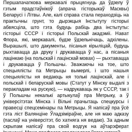
Першапачаткова меркавалі прыцягнуць да ўдзелу ў
гэтым прадстаўнікоў (апрача гісторыкаў Масквы)
Беларусі і Літвы. Але, калі справа стала пераходзіць на
практычны грунт, то дырэкцыя Інстытуту гісторыі
абвясціла, што гэта будуць рабіць два інстытуты:
гісторыі СССР і гісторыі Польскай акадэміі. Нават
Флора, які, меркавалі, будзе ўдзельнічаць, адхілены.
Вырашылі, што дакументы, пісаныя кірыліцай, будуць
рыхтавацца да друку і друкавацца ў нас, а пісаныя
лацінкаю (на польскай і лацінскай мовах) — рыхтавацца
і друкавацца ў Польшчы. Зважаючы на тое, што
спецыялісты па Метрыцы вымерлі, і што нашыя
спецыялісты ня ведаюць ня толькі лацінскай, але і
польскай і беларускай мовы (Статут у Мінску выдалі з
перакладам на рускую), — надрукаваць як у СССР, так і
ў Польшчы некалькі артыкулаў пра Метрыку, а ў
універсітэтах Мінска і Вільні прачытаць спецкурсы і
правесці спецсемінары па Метрыцы. Я напісаў пра ўсё
гэта ліст Валянціне Ўладзіміраўне, але ня маю адказу
(паслаў на універсітэт, бо хатняга ня ведаю). За адным
скрыпам напісаў пра свой водгук на аўтарэферат