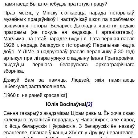
памятаеце Вы што-небудзь пра гэтую працу?
Праз месяц у Мінску склікаецца нарада гісторыкаў,
музейных працаўнікоў і настаўнікаў школ па праблемах
вывучэння гісторыі Беларусі. Дакладна яшчэ ня ведаю
праграмы (яе покуль ня ведаюць і арганізатары).
Магчыма, на гэтай нарадзе буду і я. Гэта першая пасля
1926 г. нарада беларускіх гісторыкаў. Перапынак надта
доўгі. У ЛІМе я надрукаваў (пасля перапынку ў 30 год)
артыкул пра літаратурную спадчыну Івана Грыгаровіча,
выдаўцы першага беларускага археаграфічнага
зборніка.
Дзякуй Вам за памяць. Людзей, якія памятаюць
Інбелкульт, засталося мала.
[1960 г., не раней красавіка]
Юлія Восіпаўна!
[3]
Сёння гаварыў з акадэмікам Ціхаміравым. Ён хоча сваю
калекцыю рукапісаў перадаць у Навасібірск, але сярод
іх ёсць беларускія і ўкраінскія. З беларускіх ён назваў
евангелле, пісанае ў канцы XIV ст. у Друцку, і евангелле,