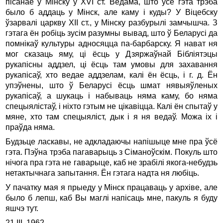
пісанае ў Мінску ў XVI ст. Ведама, што ўсё гэта трэба
было б аддаць у Мінск, але каму і куды? У Віцебску
ўзарвалі царкву XII ст., у Мінску разбурылі замчышча. З
гэтага ён робіць зусім разумны вывад, што ў Беларусі да
помнікаў культуры адносяцца па-барбарску. Я нават ня
мог сказаць яму, ці ёсць у Дзяржаўнай Бібліятэцы
рукапісны аддзел, ці ёсць там умовы для захавання
рукапісаў, хто ведае аддзелам, калі ён ёсць, і г. д. Ён
упэўнены, што ў Беларусі ёсць шмат нявыяўленых
рукапісаў, а шукаць і набываць няма каму, бо няма
спецыялістаў, і ніхто гэтым не цікавіцца. Калі ён спытаў у
мяне, хто там спецыяліст, дык і я ня ведаў. Можа іх і
праўда няма.
Будзьце ласкавы, не адкладаючы напішыце мне пра ўсё
гэта. Пэўна трэба пагаварыць з Сіманоўскім. Покуль што
нічога пра гэта не гаварыце, каб не зрабілі якога-небудзь
нетактычнага запытання. Ён гэтага надта ня любіць.
У пачатку мая я прыеду у Мінск працаваць у архіве, але
было б лепш, каб Вы маглі напісаць мне, пакуль я буду
яшчэ тут.
21.III. 1962