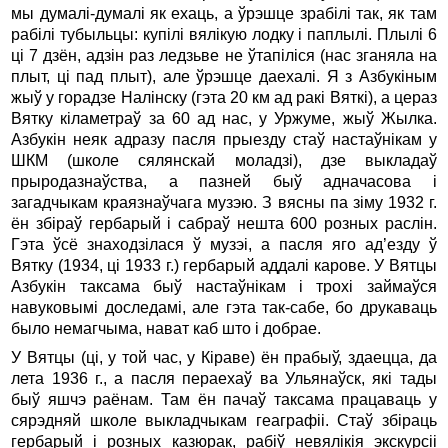
мы думалі-думалі як ехаць, а ўрэшце зрабілі так, як там
рабілі тубыльцы: купілі вялікую лодку і паплылі. Плылі 6
ці 7 дзён, адзін раз ледзьве не ўтапіліся (нас зганяла на
плыт, ці пад плыт), але ўрэшце даехалі. Я з Азбукіным
жыў у горадзе Налінску (гэта 20 км ад ракі Вяткі), а цераз
Вятку кіламетраў за 60 ад нас, у Уржуме, жыў Жылка.
Азбукін неяк адразу пасля прыезду стаў настаўнікам у
ШКМ (школе сялянскай моладзі), дзе выкладаў
прыродазнаўства, а пазней быў адначасова і
загадчыкам краязнаўчага музэю. З вясны па зіму 1932 г.
ён збіраў гербарый і сабраў нешта 600 розных раслін.
Гэта ўсё знаходзілася ў музэі, а пасля яго ад’езду ў
Вятку (1934, ці 1933 г.) гербарый аддалі карове. У Вятцы
Азбукін таксама быў настаўнікам і трохі займаўся
навуковымі доследамі, але гэта так-сабе, бо друкаваць
было немагчыма, нават каб што і добрае.
У Вятцы (ці, у той час, у Кіраве) ён прабыў, здаецца, да
лета 1936 г., а пасля пераехаў ва Ульянаўск, які тады
быў яшчэ раёнам. Там ён пачаў таксама працаваць у
сярэдняй школе выкладчыкам геаграфіі. Стаў збіраць
гербарый і розных казюрак, рабіў невялікія экскурсіі