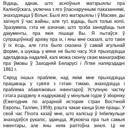
Відаць, аднак, што асноўныя матэрыялы пра
Каліноўскага, уключна з яго ўласнаручнымі паказаннямі,
знаходзяцца ў Вільні. Былі яго матэрыялы і ў Маскве, ды
загінулі ў час вайны, але тут, відаць, былі толькі копіі.
Зразумела, гэта не азначае, што трэба занядбаць тыя
дакументы, пра якія пішаце Вы. Я пытаўся ў
супрацоўнікаў архіву пра іх, і яны мне сказалі, што такія
ў іх ёсць, але гэта было сказана ў самай агульнай
форме, а шукаць у мяне не было часу. Усё прыходзіцца
адкладваць надалей, калі можа скончу сваю манаграфію
пра ўмовы ў Заходняй Беларусі і Літве напярэдадні
1861 г.
Сярод іншых праблем, над якімі мне прыходзіцца
працаваць у сувязі з гэтаю тэмаю, знаходзіцца і
праблема абавязковых інвентароў. Уступную частку
гэтага раздзелу я надрукаваў у мінулым годзе ў зборніку
(Ежегодник по аграрной истории стран Востчной
Европы, Таллин, 1959), рэшта чакае канца ўсяе працы. У
свой час Пічэта казаў мне, што калісьці ў Інбелкульце
знаходзіўся рукапіс, здаецца, Жуковіча пра тыя самыя
інвентары, але яны неяк раптоўна зніклі. Ці не