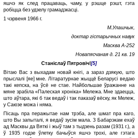
яшчэ як след працаваць, чаму, у рэшце рэшт, гэта
робіцца без удзелу грамадзкасці.
1 чэрвеня 1966 г.
М.Улашчык,
доктар гістарычных навук
Масква А-252
Новапясчаная д. 21 кв. 19
Станіслаў Пятровіч!
[5]
Вітаю Вас з выхадам новай кнігі, а зараз дзякую, што
прыслалі [яе] мне. Літаратурнае жыццё Беларусі ведаю
такі кепска, на ўсё не стае. Найбольшае ўражанне на
мяне зрабіла «Палеская хроніка» Мележа. Мне здаецца,
што аўтара, які б так ведаў і так паказаў вёску, як Мележ,
у Саюзе можа і няма.
Пісаць пра перажытае нам трэба, але шмат пра каго,
што Вы запыталі, я ведаў зусім мала. З Бабарэкам ехаў
ад Масквы да Вяткі і жыў там з тыдзень разам (1931 г.), а
ў 1935 годзе ўлетку бачыўся яшчэ трохі, але гэтага