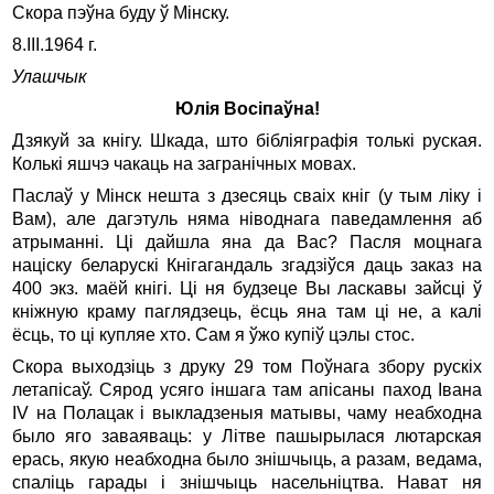
Скора пэўна буду ў Мінску.
8.III.1964 г.
Улашчык
Юлія Восіпаўна!
Дзякуй за кнігу. Шкада, што бібліяграфія толькі руская.
Колькі яшчэ чакаць на загранічных мовах.
Паслаў у Мінск нешта з дзесяць сваіх кніг (у тым ліку і
Вам), але дагэтуль няма ніводнага паведамлення аб
атрыманні. Ці дайшла яна да Вас? Пасля моцнага
націску беларускі Кнігагандаль згадзіўся даць заказ на
400 экз. маёй кнігі. Ці ня будзеце Вы ласкавы зайсці ў
кніжную краму паглядзець, ёсць яна там ці не, а калі
ёсць, то ці купляе хто. Сам я ўжо купіў цэлы стос.
Скора выходзіць з друку 29 том Поўнага збору рускіх
летапісаў. Сярод усяго іншага там апісаны паход Івана
IV на Полацак і выкладзеныя матывы, чаму неабходна
было яго заваяваць: у Літве пашырылася лютарская
ерась, якую неабходна было знішчыць, а разам, ведама,
спаліць гарады і знішчыць насельніцтва. Нават ня