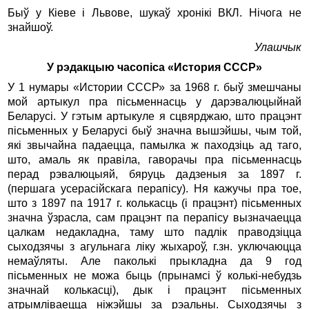
Быў у Кіеве і Львове, шукаў хронікі ВКЛ. Нічога не
знайшоў.
Улашчык
У рэдакцыю часопіса «История СССР»
У 1 нумары «Истории СССР» за 1968 г. быў змешчаны
мой артыкул пра пісьменнасць у дарэвалюцыйнай
Беларусі. У гэтым артыкуле я сцвярджаю, што працэнт
пісьменных у Беларусі быў значна вышэйшы, чым той,
які звычайна падаецца, памылка ж паходзіць ад таго,
што, амаль як правіла, гаворачы пра пісьменнасць
перад рэвалюцыяй, бяруць дадзеныя за 1897 г.
(першага усерасійскага перапісу). Ня кажучы пра тое,
што з 1897 па 1917 г. колькасць (і працэнт) пісьменных
значна ўзрасла, сам працэнт па перапісу вызначаецца
цалкам недакладна, таму што падлік праводзіцца
сыходзячы з агульнага ліку жыхароў, г.зн. уключаюцца
немаўляты. Але паколькі прыкладна да 9 год
пісьменных не можа быць (прынамсі ў колькі-небудзь
значнай колькасці), дык і працэнт пісьменных
атрымліваецца ніжэйшы за рэальны. Сыходзячы з