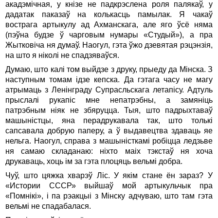
акадэмічная, у кнізе не падкрэслена роля палякаў, у
дадатак паказаў на колькасць памылак. Я чакаў
вострага артыкулу ад Ахманскага, але яго ўсё няма
(пэўна будзе ў чарговым нумары «Студый»), а пра
Жытковіча ня думаў. Наогул, гэта ўжо дзевятая рэцэнзія,
на што я ніколі не спадзяваўся.
Думаю, што калі том выйдзе з друку, прыеду да Мінска. З
наступным томам ідзе кепска. Да гэтага часу не магу
атрымаць з Ленінграду Супрасльскага летапісу. Адтуль
прыслалі рукапіс мне непатрэбны, а замяніць
патрэбным ніяк не збяруцца. Тыя, што падрыхтаваў
машыністцы, яна перадрукавала так, што толькі
сапсавала добрую паперу, а ў выдавецтва здаваць яе
нельга. Наогул, справа з машыністкамі робіцца ледзьве
ня самаю складанаю: ніхто маіх тэкстаў ня хоча
друкаваць, хоць ім за гэта плоцяць вельмі добра.
Чуў, што цяжка хварэў Ліс. У якім стане ён зараз? У
«Истории СССР» выйшаў мой артыкульчык пра
«Помнікі», і па рэакцыі з Мінску адчуваю, што там гэта
вельмі не спадабалася.