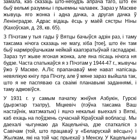
замала, каб сказаць што-небудзь апрача таго, што ён
быў вельмі разумны і прыемны чалавек. Зараз у Маскве
жывуць яго жонка і адна дачка, а другая дачка ў
Ленінградзе. Адрас відаць ёсць у маёй сястры Ніны
(Кахоўская, д. 28, кв. 65).
З Пічэтам у тыя гады ў Вятцы бачыўся адзін раз, і таму
таксама нічога сказаць не магу, хіба [тое], што ён там
быў нарміроўшчыкам нейкай каапэратыўнай гаспадаркі.
Зараз тут жыве ягоная жонка, але яна пісаць нічога ня
будзе. Часта спатыкаўся я з Пічэтам у 1944-47 г., жывучы
ўжо ў Маскве. А.Ліс прапанаваў мне нават напісаць
невялікую кнігу пра Пічэту, але ў мяне зараз выйшла так,
што я не паспяваю са сваімі планавымі заданнямі, і
таму адмовіўся.
У 1931 г. у самым пачатку жніўня Азбукін, Гурскі
(дырэктар тэатру), Міцкевіч (пэўна таксама Ваш
настаўнік, матэматык) і яшчэ некалькі выехалі з Вяткі,
каб ехаць на поўдзень сучаснай Кіраўскай вобласці. Мы
даехалі чыгункаю да Кацельніча, дзе спаткаліся з
Савічам (той, што працаваў у «Беларускай вёсцы») і
Жылкам, які на той час прыехаў з Менску. У Кацельнічы