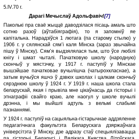
5.ІV.70 г.
Дарагі Мечыслаў Адольфавіч!
[7]
Паколькі пра сваё жыццё даводзілася пісаць амаль што
сотню разоў (аўтабіяграфія), то я запомніў яе
капітальна. Нарадзіўся 1 лютага (па старому стылю) у
1906 г. у сялянскай сям’і каля Мінска (зараз звычайна
пішу ў Мінску). Сям’я выдзялялася тым, што ўсе любілі
кнігу і шмат чыталі. Пачатковую школу (народную)
скончыў у мястэчку, у 1917 г. паступіў у Мінскае
вышэйшае пачатковае вучылішча (чатырохкласнае), а
затым вучыўся яшчэ ў дзвюх школах і цалкам скончыў
сярэднюю школу ў 1924 г. У 1919 г. наша школа стала
беларускай, якая і прывіла мне цікаўнасць да гісторыі і
этнаграфіі свайго краю, але наогул у школе вучылі
дрэнна, і мы выйшлі адтуль з вельмі слабымі
пазнаннямі.
У 1924 г. паступіў на сацыяльна-гістарычнае аддзяленне
педагагічнага факультэта Беларускага дзяржаўнага
універсітэта ў Мінску, дзе адразу стаў спецыялізавацца
па гісторыі Беларусі і Вялікага Княства Літоўскага.