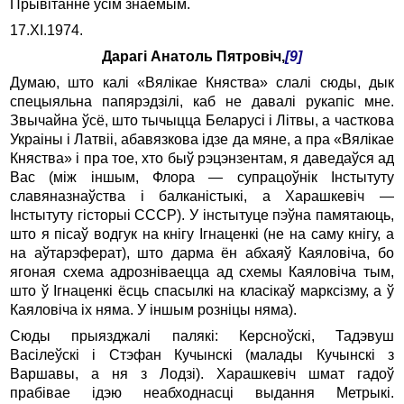
Прывітанне ўсім знаёмым.
17.ХІ.1974.
Дарагі Анатоль Пятровіч,
[9]
Думаю, што калі «Вялікае Княства» слалі сюды, дык
спецыяльна папярэдзілі, каб не давалі рукапіс мне.
Звычайна ўсё, што тычыцца Беларусі і Літвы, а часткова
Украіны і Латвіі, абавязкова ідзе да мяне, а пра «Вялікае
Княства» і пра тое, хто быў рэцэнзентам, я даведаўся ад
Вас (між іншым, Флора — супрацоўнік Інстытуту
славяназнаўства і балканістыкі, а Харашкевіч —
Інстытуту гісторыі СССР). У інстытуце пэўна памятаюць,
што я пісаў водгук на кнігу Ігнаценкі (не на саму кнігу, а
на аўтарэферат), што дарма ён абхаяў Каяловіча, бо
ягоная схема адрозніваецца ад схемы Каяловіча тым,
што ў Ігнаценкі ёсць спасылкі на класікаў марксізму, а ў
Каяловіча іх няма. У іншым розніцы няма).
Сюды прыязджалі палякі: Керсноўскі, Тадэвуш
Васілеўскі і Стэфан Кучынскі (малады Кучынскі з
Варшавы, а ня з Лодзі). Харашкевіч шмат гадоў
прабівае ідэю неабходнасці выдання Метрыкі.