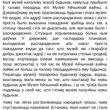
Калі музей напалову асвоіў будынак, камусьці прыйшло
ў галаву перадаць яго Музею Айчыннай вайны, а
Дзяржаўнаму музею прапанаваць будынак гэтага музея.
Ня ведаю, хто аддаў такое распараджэнне, можа і ніхто,
проста было выказана пажаданне зрабіць вось так, а
хтосьці прыняў гэта як дырэктыву, але магчыма было і
распараджэнне. Сітуацыя атрымліваецца больш чым
дзіўная. У дзяржаве, дзе гаспадарка планавая,
выпадковае распараджэнне або нават проста
пажаданне вядзе да таго, што музей, які ствараўся
добры дзесятак гадоў, і на які патрачана столькі сродкаў,
мусіць згортвацца (новае памяшканне ня змесціць і
трэці экспанатаў, у той час як Музей Айчыннай вайны
зойме ня больш за палову перададзенага яму будынка).
Пераезды музеяў, пераробка будынкаў будуць, відаць,
каштаваць мала менш за тое, што каштаваў бы новы
будынак для Музея Айчыннай вайны, і ці не трэба было
падумаць у свой час, што гэтаму музею патрэбны новы
будынак.
Чаму так лёгка растрачваюцца народныя грошы, чаму
спусташаецца навуковая ўстанова, якая нават ня стала