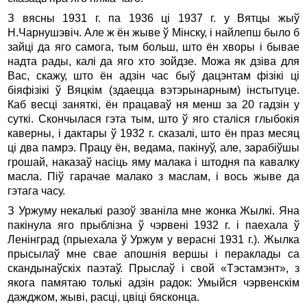
З вясны 1931 г. па 1936 ці 1937 г. у Вятцы жыў
Н.Чарнушэвіч. Але ж ён жыве ў Мінску, і найлепш было б
зайці да яго самога, тым больш, што ён хворы і бывае
надта рады, калі да яго хто зойдзе. Можа як дзіва для
Вас, скажу, што ён адзін час быў дацэнтам фізікі ці
біяфізікі ў Вяцкім (здаецца вэтэрынарным) інстытуце.
Каб весці заняткі, ён працаваў ня менш за 20 гадзін у
суткі. Скончылася гэта тым, што ў яго сталіся глыбокія
каверны, і дактары ў 1932 г. сказалі, што ён праз месяц
ці два памрэ. Працу ён, ведама, пакінуў, але, зарабіўшы
грошай, наказаў насіць яму малака і штодня па кавалку
масла. Піў гарачае малако з маслам, і вось жыве да
гэтага часу.
З Уржуму некалькі разоў званіла мне жонка Жылкі. Яна
пакінула яго прыблізна ў чэрвені 1932 г. і паехала ў
Ленінград (прыехала ў Уржум у верасні 1931 г.). Жылка
прысылаў мне свае апошнія вершы і пераклады са
скандынаўскіх паэтаў. Прыслаў і свой «Тэстамэнт», з
якога памятаю толькі адзін радок: Умыйся чэрвенскім
дажджом, жыві, расці, цвіці бясконца.