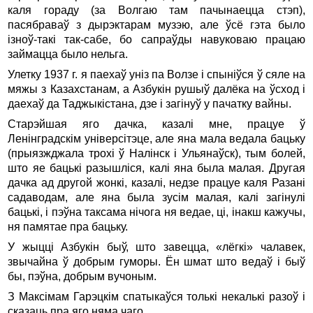
каля гораду (за Волгаю там пачынаецца стэп),
пасябраваў з дырэктарам музэю, але ўсё гэта было
ізноў-такі так-сабе, бо сапраўды навуковаю працаю
займацца было нельга.
Улетку 1937 г. я паехаў уніз па Волзе і спыніўся ў сяле на
мяжы з Казахстанам, а Азбукін рушыў далёка на ўсход і
даехаў да Таджыкістана, дзе і загінуў у пачатку вайны.
Старэйшая яго дачка, казалі мне, працуе ў
Ленінградскім універсітэце, але яна мала ведала бацьку
(прыязжджала трохі ў Налінск і Ульянаўск), тым болей,
што яе бацькі разышліся, калі яна была малая. Другая
дачка ад другой жонкі, казалі, недзе працуе каля Разані
садаводам, але яна была зусім малая, калі загінулі
бацькі, і пэўна таксама нічога ня ведае, ці, інакш кажучы,
ня памятае пра бацьку.
У жыцці Азбукін быў, што завецца, «лёгкі» чалавек,
звычайна ў добрым гуморы. Ён шмат што ведаў і быў
бы, пэўна, добрым вучоным.
З Максімам Гарэцкім спатыкаўся толькі некалькі разоў і
сказаць пра яго няма чаго.