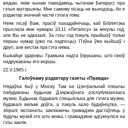
ведаю, якім чынам паведаміць чытачам Беларусі пра
гэтыя матэрыялы. Мне самому пісаць не выходзіць, бо я
рэдактар значнай часткі гэтага тому.
Неяк пісаў Вам, прасіў пахадайнічаць, каб Бібліятэка
прыслала мне нумары 10,11 «Летапісу» за мінулы год,
але Вы не адказалі. За гэты год покуль прыйшоў толькі
першы нумар (ужо па падпісцы). Пэўна ўжо выйшаў і
другі, але вестак пра гэта няма.
Бывайце здаровы. Грамыка надта ўзрушаны, што ізноў
надрукаваны яго вершы.
22.V.1965 г.
Галоўнаму рэдактару газеты «Правда»
Нядаўна быў у Мінску. Там на Цэнтральнай плошчы
пабудаваны будынак Дзяржаўнага рэспубліканскага
музею. Будынак будавалі спецыяльна для гэтага музею,
будавалі вельмі доўга, а пакуль ішло будаўніцтва, —
збіралі экспанаты, заклікаючы грамадзян дастаўляць у
будучы музей хто што можа, і грамадзяне адгукнуліся на
гэты заклік.