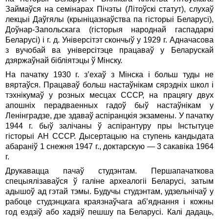
Займаўся на семінарах Пічэты (Літоўскі статут), слухаў
лекцыі Даўгялы (крыніцазнаўства па гісторыі Беларусі),
Доўнар-Запольскага (гісторыя народнай гаспадаркі
Беларусі) і г. д. Універсітэт скончыў у 1929 г. Адначасова
з вучобай ва універсітэце працаваў у Беларускай
дзяржаўнай бібліятэцы ў Мінску.
На пачатку 1930 г. з’ехаў з Мінска і больш туды не
вяртаўся. Працаваў больш настаўнікам сярэдніх школ і
тэхнікумаў у розных месцах СССР, на працягу двух
апошніх перадваенных гадоў быў настаўнікам у
Ленінградзе, дзе здаваў аспіранцкія экзамены. У пачатку
1944 г. быў залічаны ў аспірантуру пры Інстытуце
гісторыі АН СССР. Дысертацыю на ступень кандыдата
абараніў 1 снежня 1947 г., доктарскую — 3 сакавіка 1964
г.
Друкавацца пачаў студэнтам. Першапачаткова
спецыялізаваўся ў галіне археалогіі Беларусі, затым
адышоў ад гэтай тэмы. Будучы студэнтам, удзельнічаў у
рабоце студэнцкага краязнаўчага аб’яднання і кожны
год ездзіў або хадзіў пешшу па Беларусі. Калі дадаць,