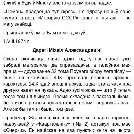
ў жніўні буду ў Мінску, але гэта зусім ня выпадае.
«Нёман» прадаецца тут скрозь, і я адразу набыў сабе
нумар, а вось «Историю СССР» колькі ні пытаю — не
магу знайсці.
Прывітанне ўсім, а Вам вялікі дзякуй.
1.VIII.1974 г.
Дарагі Міхаіл Аляксандравіч!
Скора скончыцца яшчэ адзін год, у нас нават ужо
забралі матэрыялы да справаздачы, а галоўная мая
праца — друкаванне 32 тома Поўнага збору летапісаў —
яшчэ ня скончана. 4.ІХ прыслалі першыя аркушы
карэктуры, 14.Х здаў апошні аркуш, а да гэтага часу пра
другую нават ня чуваць. Адно зусім ясна — што ў гэтым
годзе том ня выйдзе. Вельмі складана з паказальнікамі,
бо князі і розныя «дыгнітары» вельмі пераблытаныя.
Але як бы там ні было, том ідзе.
Прафесар Жытковіч, колішні віленскі, а зараз тарунскі,
надрукаваў у «Квартальніку» (№ 2) артыкул пра мае
«Очерки». Ён націскае на два пункты: кніга ня чыста