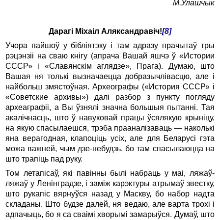
М.Улашчык
Дарагі Міхаіл Аляксандравіч!
[8]
Учора пайшоў у бібліятэку і там адразу прачытаў тры
рэцэнзіі на сваю кнігу (апрача Вашай яшчэ ў «Истории
СССР» і «Славянскім аглядзе», Прага). Думаю, што
Вашая ня толькі вызначаецца добразычлівасцю, але і
найбольш змястоўная. Археографы («История СССР» і
«Советские архивы») далі разбор з пункту погляду
археаграфіі, а Вы ўзнялі значна большыя пытанні. Тая
акалічнасць, што ў навуковай працы ўсялякую крыніцу,
на якую спасылаешся, трэба прааналізаваць — наколькі
яна верагодная, клапоціць усіх, але для Беларусі гэта
можа важней, чым дзе-небудзь, бо там спасылаюцца на
што трапіць пад руку.
Том летапісаў, які павінны былі набраць у маі, ляжаў-
ляжаў у Ленінградзе, і заміж карэктуры атрымаў звестку,
што рукапіс вярнуўся назад у Маскву, бо набор надта
складаны. Што будзе далей, ня ведаю, але варта трохі і
адпачыць, бо я са сваімі хворымі замарыўся. Думаў, што