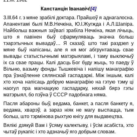
Канстанцін Іванавіч!
[4]
3.ІІІ.64 г. з мяне зрабілі доктара. Прайшоў я аднагалосна.
Апанентамі былі М.В.Нечкіна, Ю.І.Жугжда і А.Л.Шапіра.
Найбольш важныя заўвагі зрабіла Нечкіна, якая лічыць,
што я павінен быў сфармуляваць значна больш
тэарэтычных вывадаў… Я сказаў, што такі раздзел у
мяне быў напісаны, але я ня мог абгрунтаваць свае
вывады статыстычнымі матэрыяламі, і таму выключыў
іх са свае працы. Калі дасць Бог буду жыць, то паеду ў
Вільню, вазьму фонды Тышкевіча і напішу манаграфію
пра ўзнаўленне сялянскай гаспадаркі. Між іншым, калі
хто хоча напісаць добрую манаграфію на гэтую тэму ці
наогул пра магнацкую гаспадарку, няхай бярэ гэты
матэрыял, бо пэўна ў СССР падобнага няма.
Пасля абароны быў, ведама, банкет, а пасля банкету я,
ведама, хварэў, а зараз ніяк не магу выспацца, тым
больш, што тэрмінова рыхтую кнігу для выдавецтва.
Вялікі дзякуй Вам і ўсяму калектыву, і ўсім асабіста, хто
чытаў рукапіс і хто адзначыў яго добрым словам.