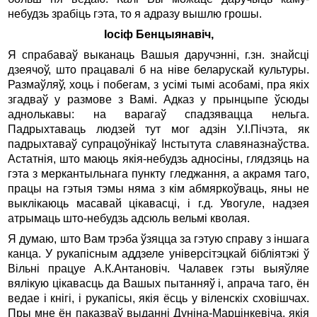
небудзь зрабіць гэта, то я адразу вышлю грошы.
Іосіф Бенцыянавіч,
Я спрабаваў выканаць Вашыя даручэнні, г.зн. знайсці
дзеячоў, што працавалі б на ніве беларускай культуры.
Размаўляў, хоць і побегам, з усімі тымі асобамі, пра якіх
згадваў у размове з Вамі. Адказ у прынцыпе ўсюды
аднолькавы: на варагаў спадзявацца нельга.
Падрыхтаваць людзей тут мог адзін У.І.Пічэта, як
падрыхтаваў супрацоўнікаў Інстытута славяназнаўства.
Астатнія, што маюць якія-небудзь адносіны, глядзяць на
гэта з меркантыльнага пункту гледжання, а акрамя таго,
працы на гэтыя тэмы няма з кім абмяркоўваць, яны не
выклікаюць масавай цікавасці, і г.д. Увогуле, надзея
атрымаць што-небудзь адсюль вельмі кволая.
Я думаю, што Вам трэба ўзяцца за гэтую справу з іншага
канца. У рукапісным аддзеле універсітэцкай бібліятэкі ў
Вільні працуе А.К.Антановіч. Чалавек гэты выяўляе
вялікую цікавасць да Вашых пытанняў і, апрача таго, ён
ведае і кнігі, і рукапісы, якія ёсць у віленскіх сховішчах.
Пры мне ён паказваў выданні Дуніна-Марцінкевіча, якія