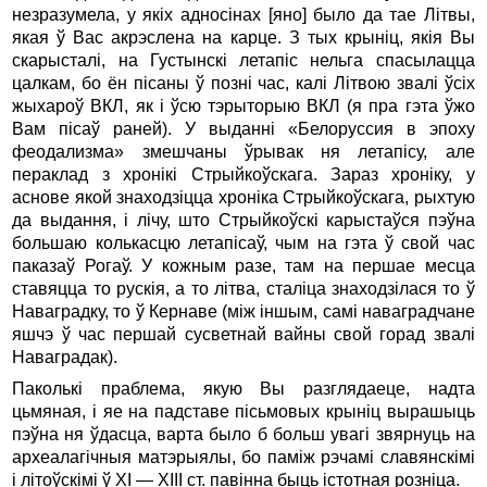
незразумела, у якіх адносінах [яно] было да тае Літвы,
якая ў Вас акрэслена на карце. З тых крыніц, якія Вы
скарысталі, на Густынскі летапіс нельга спасылацца
цалкам, бо ён пісаны ў позні час, калі Літвою звалі ўсіх
жыхароў ВКЛ, як і ўсю тэрыторыю ВКЛ (я пра гэта ўжо
Вам пісаў раней). У выданні «Белоруссия в эпоху
феодализма» змешчаны ўрывак ня летапісу, але
пераклад з хронікі Стрыйкоўскага. Зараз хроніку, у
аснове якой знаходзіцца хроніка Стрыйкоўскага, рыхтую
да выдання, і лічу, што Стрыйкоўскі карыстаўся пэўна
большаю колькасцю летапісаў, чым на гэта ў свой час
паказаў Рогаў. У кожным разе, там на першае месца
ставяцца то рускія, а то літва, сталіца знаходзілася то ў
Наваградку, то ў Кернаве (між іншым, самі наваградчане
яшчэ ў час першай сусветнай вайны свой горад звалі
Наваградак).
Паколькі праблема, якую Вы разглядаеце, надта
цьмяная, і яе на падставе пісьмовых крыніц вырашыць
пэўна ня ўдасца, варта было б больш увагі звярнуць на
археалагічныя матэрыялы, бо паміж рэчамі славянскімі
і літоўскімі ў XI — XIII ст. павінна быць істотная розніца.