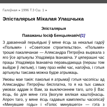
Галоўная
»
1996 Т.3 Сш. 1
»
Эпісталярыя Мікалая Улашчыка
Эпісталярыя
Паважаны Іосіф Бенцыянавіч!
[1]
З даваеннай перыёдыкі ў мяне ёсць за некалькі гадоў
«Полымя» і «Советское строительство». «Полымя»
трошкі пакалечанае — Аляксандра Пятроўна вырвала з
яго ўсе артыкулы Уладзіміра Іванавіча. У цяперашні час
працы Уладзіміра Іванавіча перавыдаюцца (першы том
выйдзе ў лютым), і таму праз нейкі час, напэўна, і гэтыя
артыкулы таксама можна будзе атрымаць.
Умовы мае такія: паколькі я атрымаў гэтыя часопісы ад
Аляксандры Пятроўны бясплатна, то я на тых самых
умовах аддам іх Вам, за выключэннем таго, што ў Вас
ёсць, бо для мяне гэта ўвогуле вялікая каштоўнасць.
Апроч таго, у мяне ёсць гадавыя камплекты часопісаў
«Минувшие годы» і «Голос минувшего» — гэта з