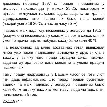
дадзеных перапісу 1897 г., працэнт пісьменных у
Беларусі паказваецца ў межах 23-25, некаторыя ж
аўтары, імкнучыся паказаць адсталасць гэтай краіны,
сцвярджаюць, што пісьменных было яшчэ меней
(часцей усяго 18-20 %, а час ад часу і 5 %).
Паводле маіх падлікаў, пісменных у Беларусі да 1915 г.
(разумеючы пісменнасць у самым шырокім сэнсе, г.зн. як
уменне прачытаць які-небудзь тэкст) было каля 40 %.
Па незалежных ад мяне абставінах гэтая выніковая
лічба ўжо пасля падпісання артыкула ў друк знікла з
тэксту, у выніку чаго праца страціла сэнс, паколькі
задачай аўтара было даць менавіта агульны працэнт
пісьменных.
Таму прашу надрукаваць у Вашым часопісе гэты ліст,
г.зн. даць інфармацыю, што перад першай сусветнай
вайной па маіх падліках у Беларусі пісьменных было
каля 40 % ад ліку тых, хто мог навучыцца чытаць, г. зн.
пачынаючы з 9 год.
25.1.1974 г.