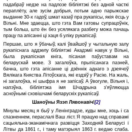
падабраў недзе на падлозе бібліятэкі без адной часткі
пераплёту, але зусім добрыя, потым адно парыжскае
выданне 30-х гадоў, шмат казаў пра рукапісы, якія ёсць у
Вільні. Мне здаецца, што гэта Вам гатовы супрацоўнік,
тым больш, што ён без усялякага разбегу можа пачаць
працу па апісанні ці хаця б уліку рукапісаў.
Першае, што я ўбачыў, калі ўвайшоў у чытальную залу
рукапіснага аддзелу бібліятэкі Акадэміі навук у Вільні,
была рукапісная кніга, пісаная паўуставам на
беларускай мове. З загалоўка, прыпісанага пазней,
бачна, што гэта апісанне ці дзённік аднаго з дзеячоў
Вялікага Княства Літоўскага, які ездзіў у Расію. На жаль,
ні загалоўка, ні шыфра я не запісаў. А ўвогуле, Вільня і,
напэўна, бібліятэка імя Шчадрына з’яўляюцца
асноўнымі сховішчамі беларускіх рукапісаў.
Шаноўны Язэп Лявонавіч!
[2]
Мінулы месяц я быў у Ленінградзе, куды мне, хоць і са
спазненнем, пераслалі Ваш ліст. Я працую над справамі
сацыяльна-эканамічнага развіцця Заходняй Беларусі і
Літвы да 1861 г., і таму матэрыял 1863 г. ведаю слаба.