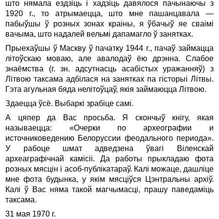
што нямала ездзіць і хадзіць давялося пачынаючы з
1920 г., то атрымаецца, што мне пашанцавала —
пабыўшы ў розных зонах краіны, я ўбачыў яе сваімі
вачыма, што надалей вельмі дапамагло ў занятках.
Прыехаўшы ў Маскву ў пачатку 1944 г., пачаў займацца
літоўскаю моваю, але авалодаў ёю дрэнна. Слабое
знаёмства (г. зн. адсутнасць асабістых уражанняў) з
Літвою таксама адбілася на занятках па гісторыі Літвы.
Гэта агульная бяда нелітоўцаў, якія займаюцца Літвою.
Здаецца ўсё. Выбаркі зрабіце самі.
А цяпер да Вас просьба. Я скончыў кнігу, якая
называецца: «Очерки по археографии и
источниковедению Белоруссии феодального периода».
У рабоце шмат адведзена ўвагі Віленскай
археаграфічнай камісіі. Да работы прыкладаю фота
розных мясцін і асоб-публікатараў. Калі можаце, дашліце
мне фота будынка, у якім мясціўся Цэнтральны архіў.
Калі ў Вас няма такой магчымасці, прашу паведаміць
таксама.
31 мая 1970 г.