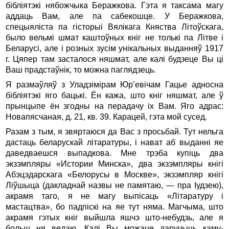
бібліятэкі нябожчыка Беражкова. Гэта я таксама магу
аддаць Вам, але па сабекошце. У Беражкова,
спецыяліста па гісторыі Вялікага Княства Літоўскага,
было вельмі шмат каштоўных кніг не толькі па Літве і
Беларусі, але і розных зусім унікальных выданняў 1917
г. Цяпер там засталося няшмат, але калі будзеце Вы ці
Ваш прадстаўнік, то можна паглядзець.
Я размаўляў з Уладзімірам Юр’евічам Гацье адносна
бібліятэкі яго бацькі. Ён кажа, што кніг няшмат, але ў
прынцыпе ён згодны на перадачу іх Вам. Яго адрас:
Новапясчаная, д. 21, кв. 39. Карацей, гэта мой сусед.
Разам з тым, я звяртаюся да Вас з просьбай. Тут нельга
дастаць беларускай літаратуры, і нават аб выданні яе
даведваешся выпадкова. Мне трэба купіць два
экзэмпляры «Истории Минска», два экзэмпляры кнігі
Абэцэдарскага «Белорусы в Москве», экзэмпляр кнігі
Ліўшыца (дакладнай назвы не памятаю, — пра Іудзею),
акрамя таго, я не магу выпісаць «Літаратуру і
мастацтва», бо падпіскі на яе тут няма. Магчыма, што
акрамя гэтых кніг выйшла яшчэ што-небудзь, але я
больш ня ведаю. Калі Вы можаце даручыць каму-