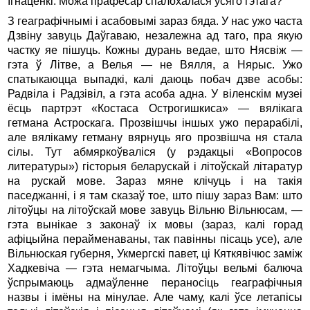
Ігнаценкі. Можа прафесар спалохалася ўсяго гэтага?
З геаграфічнымі і асабовымі зараз бяда. У нас ужо часта
Дзвіну завуць Даўгаваю, незалежна ад таго, пра якую
частку яе пішуць. Кожны дурань ведае, што Нясвіж —
гэта ў Літве, а Велья — не Вялля, а Нярыс. Ужо
спатыкаюцца выпадкі, калі даюць побач дзве асобы:
Радвіла і Радзівіл, а гэта асоба адна. У віленскім музеі
ёсць партрэт «Костаса Острогишкиса» — вялікага
гетмана Астроскага. Прозвішчы іншых ужо перарабілі,
але вялікаму гетману вярнуць яго прозвішча ня стала
сілы. Тут абмяркоўваліся (у рэдакцыі «Вопросов
литературы») гісторыя беларускай і літоўскай літаратур
на рускай мове. Зараз мяне клічуць і на такія
паседжанні, і я там сказаў тое, што пішу зараз Вам: што
літоўцы на літоўскай мове завуць Вільню Вільнюсам, —
гэта вынікае з законаў іх мовы (зараз, калі горад
афіцыйна перайменаваны, так павінны пісаць усе), але
Вільнюская губерня, Укмергскі павет, ці Кяткявічюс заміж
Хадкевіча — гэта немагчыма. Літоўцы вельмі балюча
ўспрымаюць адмаўленне пераносіць геаграфічныя
назвы і імёны на мінулае. Але чаму, калі ўсе летапісы