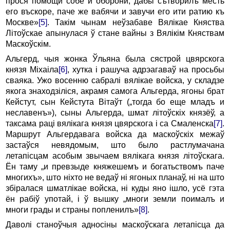
прося помощи собе и оборони, дабы сътворилъ месть
его въскоре, паче же вабячи и завучи его ити ратию къ
Москве»
[5]
. Такім чынам неўзабаве Вялікае Княст­ва
Літоўскае апынулася ў стане вайны з Вялікім Княствам
Маскоўскім.
Альгерд, чыя жонка Ўльяна была сястрой цвярско­га
князя Міхаіла
[6]
, хутка i рашуча адрэагаваў на просьбы
сваяка. Ужо восенню сабралі вялікае войска, у складзе
якога знаходзіліся, акрамя самога Альгерда, ягоны брат
Кейстут, сын Кейстута Вітаўт („тогда бо еще младъ и
неславенъ»), сыны Альгерда, шмат літоўскіх князёў, а
таксама раці вялікага князя цвярскога i ca Смаленска
[7]
.
Марш­рут Альгердавага войска да маскоўскіх межаў
застаўся невядомым, што было растлумачана
летапісцам асобым звычаем вялікага князя літоўскага.
Ён таму „и превзыде княжешемъ и богатьствомъ паче
многихъ», што ніхто не ведаў ні ягоных планаў, ні на што
збіралася шматлікае войска, ні куды яно ішло, усё гэта
ён рабіў употай, i ў вы­шку „многи земли поималъ и
многи грады и страны попленилъ»
[8]
.
Даволі станоўчыя адносіны маскоўскага летапісца да