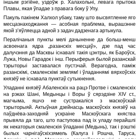
іншым рэгіёне, уздоўж р. Халахольні, левага прытока
Плавы, якая ўпадае з правага боку ў Упу.
Пакуль пакінем Халхол убаку, таму што высвятленне яго
месцазнаходжання — асобная праблема, вырашэнне
якой з’яўляецца адной з задач дадзенага артыкула.
Пералічаныя пункты мелі дачыненне да больш-менш
асвоенага ядра „разанскіх месцаў», дзе пад час
далучэння да Масквы існавалі такія цэнтры, як Бароўск,
Лужа, Новы Гарадок i інш. Перыферыя былой разанскай
тэрыторыі заставалася пустэчай. Верагодна, паміж
разанскімі, смаленскімі землям! i ўладаннямі вярхоўскіх
князёў не існавала пунктаў сутыкнення.
Уладанні князёў Абаленскіх на рацэ Протве i смаленскіх
на рэках Шані, Медынцы i Воры ў сярэдзіне XIV ст.,
магчыма, яшчэ не сустракаліся з маскоўскай
тэрыторыяй. Актыўная дзейнасць маскоўскіх князёў на
паўднёва-заходняй ускраіне Маскоўскага княства
прывяла да таго, што паступова пад ix уладу перайшлі
як некаторыя смаленскія ўладанні (Медынь), так i рэшткі
былых чарнігаўскіхзямель (Калуга i Рошча, Таруса,