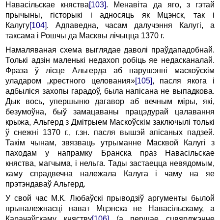
Навасільскае княства
[103]
. Менавіта да яго, з гэтай
прычыны, гісторыкі i адносяць як Мцэнск, так i
Калугу
[104]
. Адпаведна, часам далучэння Калугі, a
таксама i Рошчы да Масквы лічыцца 1370 г.
Намаляваная схема выглядае даволі праўдападобнай.
Толькі адзін маленькі недахоп робіць яе недасканалай.
Фра­за ў лісце Альгерда аб парушэнні маскоўскім
уладаром „крестного целования»
[105]
, пасля якога i
адбыліся захопы гарадоў, была напісана не выпадкова.
Дык вось, упершыню дагавор аб вечным міры, які,
безумоўна, быў замацаваны працэдурай цалавання
крыжа, Альгерд з Дмітрыем Маскоўскім заключылі толькі
ў снежні 1370 г., г.зн. пасля вышэй апісаных падзей.
Такім чынам, звязваць утрыманне Масквой Калугі з
паходам у напрамку Бранска праз Навасільскае
княства, магчыма, i нельга. Тады застаецца невядомым,
каму спрадвечна належала Калуга i чаму на яе
прэтэндаваў Альгерд.
У свой час М.К. Любаўскі прыводзіў аргументы былой
прыналежнасці нават Мцэнска не Навасільскаму, а
Карачаўскаму княству
[106]
(а першае сцвярджэнне