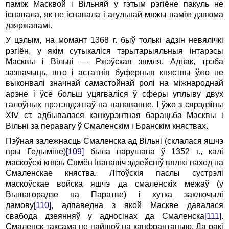
паміж Масквой i Вільняй у гэтым рэгіёне пакуль не
існавала, як не існавала i агульнай мяжы паміж дзвюма
дзяржавамі.
У цэлым, на момант 1368 г. быў толькі адзін невялічкі
рэгіён, у якім сутыкаліся тэрытарыяльныя інтарэсы
Маск­вы i Вільні — Ржэўская зямля. Аднак, трэба
зазначыць, што i астатнія буферныя княствы ўжо не
выконвалі значнай самастойнай ролі на міжнароднай
арэне i ўсё больш уцягваліся ў сферы уплыву двух
галоўных прэтэндэнтаў на панаванне. I ўжо з сярэдзіны
XIV ст. адбывалася канкурэнтная барацьба Масквы i
Вільні за перавагу ў Смаленскім i Бранскім княствах.
Пэўная залежнасць Смаленска ад Вільні (склалася яшчэ
пры Гедыміне)
[109]
была парушана ў 1352 г., калі
маскоўскі князь Сямён Іванавіч здзейсніў вялікі паход на
Смаленскае княства. Літоўскія паслы сустрэлі
маскоўскае войска яшчэ да смаленскіх межаў (у
Вышагорадзе на Паратве) i хутка заключылі
дамову
[110]
, адпаведна з якой Маскве давалася
свабода дзеянняў у адносінах да Смаленска
[111]
.
Смаленск таксама не пайшоў на канфрантацыю. Да ракі