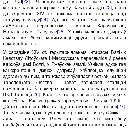
да ВКЛ
[22]
. Чарнігаўскае княства, якое спазнала
мэтанакіраваны пагром з боку Залатой арды
[23]
, яшчэ
да сярэдзіны XIV ст. таксама пачало схіляцца пад
літоўскую ўладу
[24]
. Ад яго ў гэты час канчаткова
адАЗяліліся верхняокскія княствы Карачаўскае,
Навасільскае i Тарускае
[25]
. У такіх маленькіх дзяржаў
амаль не было магчымасці дру­га трымаць сваю
самастойнасць.
У сярэдзіне XIV ст. тэрытарыяльныя інтарэсы Вялікіх
Княстваў Літоўскага i Маскоўскага перасякліся ў раёне
вярхоўя ракі Волгі, у Ржэўскай зямлі. Узнікла адкрытая
канфрантацыя дзвюх дзяржаў. Уяўляецца слушнай
здагадка аб тым, што Ржэва з’яўлялася часткай былога
Таропецкага княства i нават зрабілася сталіцай
паменшанага ў памерах княства пасля далучэння да
ВКЛ Таропца
[26]
. Калі так, то прэтэнзіі літоўскіх вялікіх
князёў на Ржэву цалкам зразумелыя. Летам 1356 г.
„Сижьскаго сынъ Иванъ сяде съ Литвою во Ржеве»
[27]
.
Такім чынам адзін з удзельных ржэўскіх князёў (Сіжка —
адна з валасцей Ржеўскай зямлі), які ўжо быў
пазбаўлены сваіх уладанняў (яго самога не называюць