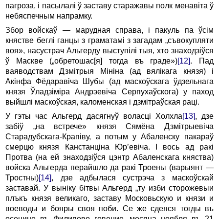
пагроза, i пасылалі ў заставу старажавы полк менавіта ў
небяспечным напрамку.
Збор войскаў — марудная справа, i пакуль па ўсім
княстве беглі ганцы з граматамі з загадам „съвокупляти
воя», насустрач Альгерду выступілі тыя, хто знаходзіўся
ў Маскве („обретошас[я] тогда въ граде»)
[12]
. Пад
ваяводствам Дзмітрыя Мініна (ад вялікага князя) i
Акінфа Фёдаравіча Шубы (ад маскоўскага ўдзельнага
князя Ўладзіміра Андрэевіча Серпухаўскога) у паход
выйшлі маскоўская, каломенская i дзмітраўская раці.
У гэты час Альгерд дасягнуў воласці Холхла
[13]
, дзе
забіў „на встрече» князя Сямёна Дзмітрыевіча
Старадубскага-Крапіву, a потым у Абаленску пакараў
смерцю князя Канстанціна Юр’евіча. I вось ад ракі
Протва (на ей знаходзіўся цэнтр Абаленскага княства)
войска Альгерда перайшло да ракі Троены (варыянт —
Тростны)
[14]
, дзе адбылася сустрэча з маскоўскай
заставай. У выніку бітвы Альгерд „ту изби сторожевыи
плъкъ князя великаго, заставу Московьскую и князи и
воеводы и бояры своя поби. Се же сдеяся тогды въ
осенине въ Филипово говение, месяца ноября въ 21