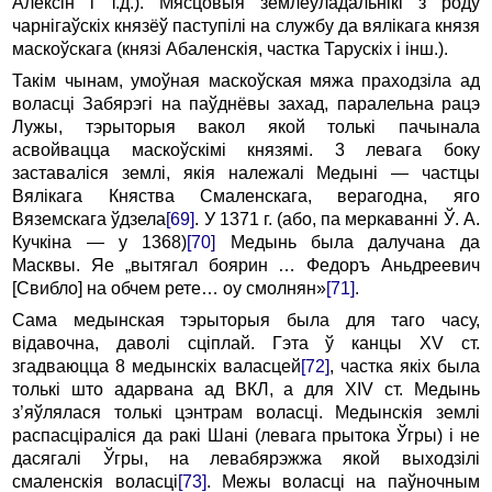
Алексін i т.д.). Мясцовыя землеўладальнікі з роду
чарнігаўскіх князёў паступілі на службу да вялікага князя
маскоўскага (князі Абаленскія, частка Тарускіх i інш.).
Такім чынам, умоўная маскоўская мяжа праходзіла ад
воласці Забярэгі на паўднёвы захад, паралельна рацэ
Лужы, тэрыторыя вакол якой толькі пачынала
асвойвацца маскоўскімі князямі. 3 левага боку
заставаліся землі, якія належалі Медыні — частцы
Вялікага Княства Смаленскага, верагодна, яго
Вяземскага ўдзела
[69]
. У 1371 г. (або, па меркаванні Ў. А.
Кучкіна — у 1368)
[70]
Медынь была далучана да
Масквы. Яе „вытягал боярин … Федоръ Аньдреевич
[Свибло] на обчем рете… оу смолнян»
[71]
.
Сама медынская тэрыторыя была для таго часу,
відавочна, даволі сціплай. Гэта ў канцы XV ст.
згадваюцца 8 медынскіх валасцей
[72]
, частка якіх была
толькі што адарвана ад ВКЛ, а для XIV ст. Медынь
з’яўлялася толькі цэнтрам воласці. Медынскія землі
распасціраліся да ракі Шані (левага прытока Ўгры) i не
дасягалі Ўгры, на левабярэжжа якой выходзілі
смаленскія воласці
[73]
. Межы воласці на паўночным