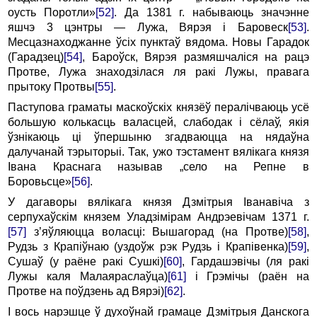
оусть Поротли»
[52]
. Да 1381 г. набываюць значэнне
яшчэ 3 цэнтры — Лужа, Вярэя i Баровеск
[53]
.
Месцазнаходжанне ўсіх пунктаў вядома. Новы Гарадок
(Гарадзец)
[54]
, Бароўск, Вярэя размяшчаліся на рацэ
Протве, Лужа знаходзілася ля ракі Лужы, правага
прытоку Протвы
[55]
.
Паступова граматы маскоўскіх князёў пералічваюць усё
большую колькасць валасцей, слабодак i сёлаў, якія
ўзнікаюць ці ўпершыню згадваюцца на нядаўна
далучанай тэрыторыі. Так, ужо тэстамент вялікага князя
Івана Краснага называв „село на Репне в
Боровьсце»
[56]
.
У дагаворы вялікага князя Дзмітрыя Іванавіча з
серпухаўскім князем Уладзімірам Андрэевічам 1371 г.
[57]
з’яўляюцца воласці: Вышагорад (на Протве)
[58]
,
Рудзь з Крапіўнаю (уздоўж рэк Рудзь i Крапівенка)
[59]
,
Сушаў (у раёне ракі Сушкі)
[60]
, Гардашэвічы (ля ракі
Лужы каля Малаяраслаўца)
[61]
i Грэмічы (раён на
Протве на поўдзень ад Вярэі)
[62]
.
I вось нарэшце ў духоўнай грамаце Дзмітрыя Данскога