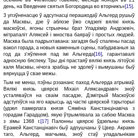
день, на Введение святыя Богородица во вторникъ»
[15]
.
3 упэўненасцю ў адсутнасці перашкодаў Альгерд рушыў
да Масквы, дзе ў аблозе ўжо сядзелі вялікі князь
маскоўскі, ягоны стрыечны брат Уладзімір Андрэевіч,
мітрапаліт Аляксей i мноства баяраў i простых людзей.
Масква была падрыхтавана: загадзя быў спалены пасад
вакол горада, а новыя каменныя сцены, пабудаваныя за
год да з’яўлення пад імі Альгерда
[16]
, гарантавалі
адносную бяспеку. Тры дні прастаяў вялікі князь літоўскі
каля Ма­сквы, нічога зрабіць не здолеў i вымушаны быў
вярнуцца ў свае межы.
Тым не менш, пэўны рэзананс паход Альгерда атрымаў.
Вялікі князь цвярскі Міхаіл Аляксандравіч зноў
усталяваўся на сваім пасадзе, Дзмітрый Маскоўскі
адступіўся на яго карысць ад часткі цвярской тэрыторыі
(удзел памерлага князя Сямёна Канстанцінавіча з
горадам Гарадцом), якую ўтрымлівала за сабою Масква
з зімы 1368 г.
[17]
Палонны цвярскі ўдзельны князь
Ерамей Канстанцінавіч быў адпушчаны ў Цвер. Акрамя
таго, Альгерд, магчыма, зноў стаў уладальнікам