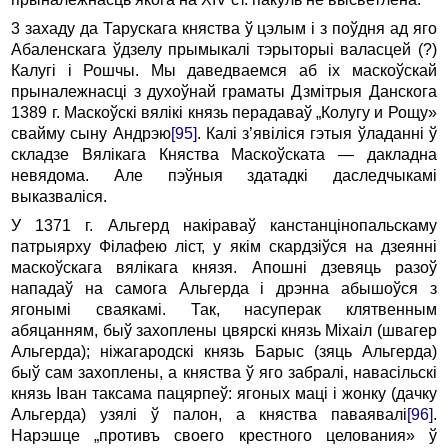
3 захаду да Тарускага княства ў цэлым i з поўдня ад яго
Абаленскага ўдзелу прымыкалі тэрыторыі валасцей (?)
Калугі i Рошчы. Мы даведваемся аб ix маскоўскай
прыналежнасці з духоўнай граматы Дзмітрыя Данскога
1389 г. Маскоўскі вялікі князь перадаваў „Колугу и Рощу»
свайму сыну Андрэю
[95]
. Калі з’явіліся гэтыя ўладанні ў
складзе Вялікага Княства Маскоўската — дакладна
невядома. Але пэўныя здатадкі даследчыкамі
выказваліся.
У 1371 г. Альгерд накіраваў канстанцінопальскаму
патрыярху Філафею ліст, у якім скардзіўся на дзеянні
маскоўскага вялікага князя. Апошні дзевяць разоў
нападаў на самога Альгерда i дрэнна абышоўся з
ягонымі сваякамі. Так, насуперак клятвенным
абяцанням, быў захоплены цвярскі князь Міхаіл (швагер
Альгер­да); ніжагародскі князь Барыс (зяць Альгерда)
быў сам захоплены, а княства ў яго забралі, навасільскі
князь Іван таксама пацярпеў: ягоных маці i жонку (дачку
Альгерда) узялі ў палон, а княства паваявалі
[96]
.
Нарэшце „противъ своего крестного целования» ў