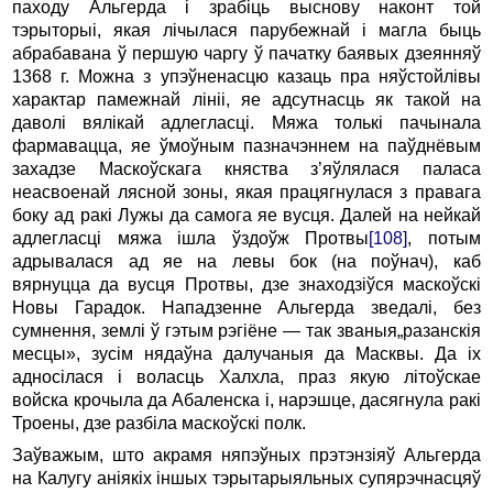
паходу Альгерда i зрабіць выснову наконт той
тэрыторыі, якая лічылася парубежнай i магла быць
абрабавана ў першую чаргу ў пачатку баявых дзеянняў
1368 г. Можна з упэўненасцю казаць пра няўстойлівы
характар памежнай лініі, яе адсутнасць як такой на
даволі вялікай адлегласці. Мяжа толькі пачынала
фармавацца, яе ўмоўным пазначэннем на паўднёвым
захадзе Маскоўскага княства з’яўлялася паласа
неасвоенай лясной зоны, якая працягнулася з правага
боку ад ракі Лужы да самога яе вусця. Далей на нейкай
адлегласці мяжа ішла ўздоўж Протвы
[108]
, потым
адрывалася ад яе на левы бок (на поўнач), каб
вярнуцца да вусця Протвы, дзе знаходзіўся маскоўскі
Новы Гарадок. Нападзенне Альгерда зведалі, без
сумнення, землі ў гэтым рэгіёне — так званыя„разанскія
месцы», зусім нядаўна далучаныя да Масквы. Да ix
адносілася i воласць Халхла, праз якую літоўскае
войска крочыла да Абаленска і, нарэшце, дасягнула ракі
Троены, дзе разбіла маскоўскі полк.
Заўважым, што акрамя няпэўных прэтэнзіяў Альгерда
на Калугу аніякіх іншых тэрытарыяльных супярэчнасцяў