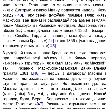
иная места Рязаньская отменьная сыномъ моимъ,
князю Дмитрью и князю Ивану, поделятся наполы, безъ
обиды»
[43]
. Таку сваёй духоўнай грамаце вялікі князь
маскоўскі Іван Іванавіч распавядаў пра абмен землямі
паміж Маскоўскім i Разанскім княствамі. Відавочна, гэты
абмен быў ажыццёўлены паміж вясной 1353 г. (смерць
князя Сямёна Гордага i заняцце маскоўскага пасаду
князем Іванам Крас­ным)
[44]
i каля 1356 г. (час складання
тэстаменту гэтым кня­зем)
[45]
.
3 духоўнай граматы Івана Краснага мы не даведваемся
пра падрабязнасці абмену i не бачым пераліку
канкрэтных тэрыторый, якія былі атрыманы як Масквой,
так i Разанню. Маскоўска-разанская даканчальная
грамата 1381 г.
[46]
— першы з дагавораў Масквы з
Разанню, які захаваўся да нашых дзён, — у пэўнай
ступені праясняе сітуацыю. Як высвятляецца, да
Масквы адышлі землі, што знаходзіліся на левым
(маскоўскім) баку Акі, у ліку якіх былі „почен Новый
городок, Лужа, Верея, Боровескъ», а таксама „и иная
места Рязанская»
[47]
. Разань жа атрымала землі на