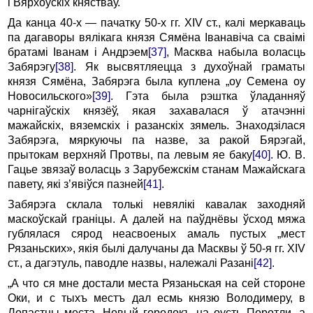
i Вярхоўскіх княстваў.
Да канца 40-х — пачатку 50-х гг. XIV ст., калі меркаваць
па дагаворы вялікага князя Сямёна Іванавіча са сваімі
братамі Іванам i Андрэем
[37]
, Масква набыла воласць
Забярэгу
[38]
. Як высвятляецца з духоўнай граматы
князя Сямёна, Забярэга была куплена „оу Семена оу
Новосильского»
[39]
. Гэта была рэштка ўладанняў
чарнігаўскіх князёў, якая захавалася ў атачэнні
мажайскіх, вяземскіх i разанскіх зямель. Знаходзілася
Забярэга, мяркуючы па назве, за ракой Бярэгай,
прытокам верхняй Протвы, па левым яе баку
[40]
. Ю. В.
Гацье звязаў воласць з Зарубежскім станам Мажайскага
павету, які з’явіўся пазней
[41]
.
Забярэга склала толькі невялікі кавалак заходняй
маскоўскай граніцы. А далей на паўднёвы ўсход мяжа
гублялася сярод неасвоеных амаль пустых „мест
Рязаньских», якія былі далучаны да Масквы ў 50-я гг. XIV
ст., a дагэтуль, паводле назвы, належалі Разані
[42]
.
„А что ся мне достали места Рязаньская на сей сторо­не
Оки, и с тыхъ местъ дал есмь князю Володимеру, в
Лопастны места, Новый городокъ на оусть Поротли, а