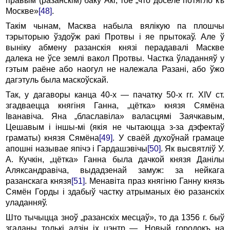
правым (разанскім) баку Акі, тое „что доселе потягло къ
Москве»
[48]
.
Такім чынам, Масква набыла вялікую па плошчы
тэрыторыю ўздоўж ракі Протвы i яе прытокаў. Але ў
выніку абмену разанскія князі перадавалі Маскве
далека не ўсе землі вакол Протвы. Частка ўладанняў у
гэтым раёне або наогул не належала Разані, або ўжо
дагэтуль была маскоўскай.
Так, у дагаворы канца 40-х — пачатку 50-х гг. XIV ст.
згадваецца княгіня Ганна, „цётка» князя Сямёна
Іванавіча. Яна „блаславіла» валасцямі Заячкавым,
Цешавым i іншы-мі (якія не чытаюцца з-за дэфектаў
граматы) князя Сямёна
[49]
. У сваёй духоўнай грамаце
апошні называе япічэ i Гардашэвічы
[50]
. Як высвятліў У.
А. Кучкін, „цётка» Ганна была дачкой князя Данілы
Аляксандравіча, выдадзенай замуж: за нейкага
разанскага князя
[51]
. Менавіта праз княгіню Ганну князь
Сямён Горды i здабыў частку атрыманых ёю разанскіх
уладанняў.
Што тычыцца зноў „разанскіх месцаў», то да 1356 г. быў
згаданы толькі адзін ix цэнтр — „Новый городокъ на