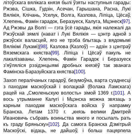
літоўскага вялікага князя былі ўзяты наступныя гарады:
Ржэва, Сішка, Гудзін, Асечан, Гарышана, Расна, Лукі
Вялікія, Клічань, Уселук, Волга, Казлова, Ліпіца, Цёсаў,
Хлепень, Фамін гарадок, Беразуеск, Калуга, Мцэнеск
[97]
.
Ад Ржэвы да Волгі — гэта ўсё гарады, якія належалі да
Ржэўскай зямлі (нават i Лукі Вялікія — цэнтр адной з
ржэўскіх валасцей, яго не трэба блытаць з вядомымі
Вялікімі Лукамі)
[98]
. Казлова (Казлоў) — адзін з цэнтраў
Вяземскага княства
[99]
. Ліпіца i Цёсаў пакуль не
лакалізаваны. Хлепень, Фамін Гарадок i Беразуеск
з’яўляліся рэзідэнцыямі дробных князёў так званага
Фамінска-Баразуйскага княства
[100]
.
Захоп пералічаных гарадоў, безумоўна, варта суаднесці
з паходам маскоўскай i волацкай (Волака Ламскага)
рацей на „Смоленьскую волость» зімой 1369 г.
[101]
. А
вось утрыманне Калугі i Мцэнска можна звязаць з
карным паходам маскоўскага войска ў напрамку
Бранска. Летам 1370 г. „князь велики Дмитрей
Ивановичь събравъ воиньства много и посылалъ рать
къ граду Бряньску»
[102]
. Да самога Бранска Дзмітрый
Маскоўскі, відаць, не дайшоў, i больш пацярпела