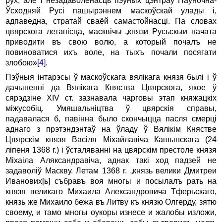
рух, але i незадаволенасць пэўных цэнтраў Паўночна-
Ўсходняй Русі пашырэннем маскоўскай улады і,
адпаведна, стратай сваёй самастойнасці. Па словах
цвярскога летапісца, масквічы „князи Русьскыи начата
приводити въ свою волю, а который почалъ не
повиноватися ихъ воле, на тыхъ почали посягати
злобою»
[4]
.
Пэўныя інтарэсы ў маскоўскага вялікага князя былі i ў
дачыненні да Вялікага Княства Цвярскога, якое ў
сярэдзіне XIV ст. зазнавала чарговы этап княжацкіх
міжусобіц. Умяшальніцтва ў цвярскія справы,
падавалася б, павінна было скончыцца пасля смерці
аднаго з прэтэндэнтаў на ўладу ў Вялікім Княстве
Цвярскім князя Васіля Міхайлавіча Кашынскага (24
ліпеня 1368 г.) i ўсталяванні на цвярскім престоле князя
Міхаіла Аляксандравіча, аднак такі ход падзей не
задаволіў Маскву. Летам 1368 г. „князь велики Дмитреи
Иванових[ь] събравъ воя многы и посылалъ рать на
князя великаго Михаила Александровича Тферьскаго,
князь же Михаило бежа въ Литву къ князю Олгерду, зятю
своему, и тамо многы оукоры изнесе и жалобы изложи,