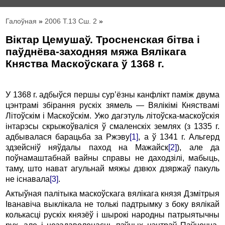
Галоўная
»
2006 Т.13 Сш. 2
»
Віктар Цемушаў. Тросненская бітва і
паўднёва-заходняя мяжа Вялікага
Княства Маскоўскага ў 1368 г.
У 1368 г. адбыўся першы сур’ёзны канфлікт паміж двума
цэнтрамі збірання рускіх зямель — Вялікімі Княствамі
Літоўскім i Маскоўскім. Ужо дагэтуль літоўска-маскоўскія
інтарэсы скрыжоўваліся ў смаленскіх землях (з 1335 г.
адбывалася барацьба за Ржэву
[1]
, a ў 1341 г. Альгерд
здзейсніў няўдалы паход на Мажайск
[2]
), але да
поўнамаштабнай вайны справы не даходзілі, мабыць,
таму, што нават агульнай мяжы дзвюх дзяржаў пакуль
не існавала
[3]
.
Актыўная палітыка маскоўскага вялікага князя Дзмітрыя
Іванавіча выклікала не толькі падтрымку з боку вялікай
колькасці рускіх князёў i шырокі народны патрыятычны