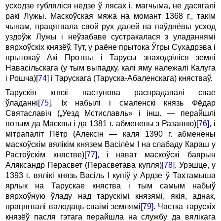
усходзе губляліся недзе ў лясах і, магчыма, не дасягалі
ракі Лужы. Маскоўская мяжа на момант 1368 г., такім
чынам, працягвала свой рух далей на паўднёвы усход
уздоўж Лужы i неўзабаве сустракалася з уладаннямі
вярхоўскіх князёў. Тут, у раёне прытока Ўгры Сухадрэва i
прытокаў Акі Протвы i Тарусы знаходзіліся землі
Навасільскага (у тым выпадку, калі яму належалі Калуга
i Рошча)
[74]
i Тарускага (Таруска-Абаленскага) княстваў.
Тарускія князі паступова распрадавалі свае
ўладанні
[75]
. Іх набылі i смаленскі князь Фёдар
Святаславіч („Уезд Мстиславль» i інш. — перайшлі
потым да Масквы i да 1381 г. абменены з Разанню)
[76]
, i
мітрапаліт Пётр (Алексін — каля 1390 г. абменены
маскоўскім вялікім князем Васілём I на слабаду Караш у
Растоўскім княстве)
[77]
, i нават маскоўскі баярын
Аляксандр Перасвет (Перасветава купля)
[78]
. Урэшце, у
1393 г. вялікі князь Васіль I купіў у Ардзе ў Тахтамыша
ярлык на Тарускае княства i тым самым набыў
вярхоўную ўладу над тарускімі князямі, якія, аднак,
працягвалі валодаць сваімі землямі
[79]
. Частка тарускіх
князёў пасля гэтага перайшла на службу да вялікага