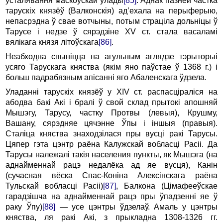
ўсталявання маскоўскай улады
[85]
. Аднак пазней частка
тарускіх князёў (Валконскія) ад’ехала на перыферыю,
непасрэдна ў свае вотчыны, потым страціла дольніцы ў
Тарусе i недзе ў сярэдзіне XV ст. стала васаламі
вялікага князя літоўскага
[86]
.
Неабходна спыніцца на агульным аглядзе тэрыторыі
уся­го Тарускага княства (якім яно паўстае ў 1368 г.) i
больш падрабязным апісанні яго Абаленскага ўдзела.
Уладанні тарускіх князёў у XIV ст. распасціраліся на
абодва бакі Акі i бралі ў свой склад прытокі апошняй
Мышэгу, Тарусу, частку Протвы (левыя), Крушму,
Вашану, сярэдняе цячэнне Ўпы i іншыя (правыя).
Сталіца княства знаходзілася пры вусці ракі Тарусы.
Цяпер гэта цэнтр раёна Калужскай вобласці Расіі. Да
Тарусы належалі такія населе­ния пункты, як Мышэга (на
аднайменнай рацэ недалёка ад яе вусця), Канін
(сучасная вёска Спас-Коніна Алексінскага раёна
Тульскай вобласці Расіі)
[87]
, Балкона (Цімафееўскае
гарадзішча на аднайменнай рацэ пры ўпадзенні яе ў
раку Ўпу)
[88]
— усе цэнтры ўдзелаў. Амаль у цэнтры
княства, ля ракі Акі, з прыкладна 1308-1326 гг.