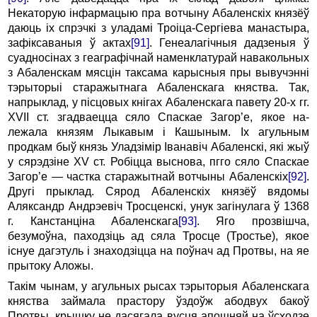
Некаторую інфармацыю пра вотчыну Абаленскіх князёў
даюць ix спрэчкі з уладамі Троіца-Сергіева манастыра,
зафіксаваныя ў актах
[91]
. Генеалагічныя дадзеныя ў
суадносінах з геаграфічнай наменклатурай навакольных
з Абаленскам мясцін таксама карысныя пры вывучэнні
тэрыторыі старажытнага Абаленскага княства. Так,
напрыклад, у пісцовых кнігах Абаленскага павету 20-х гг.
XVII ст. згадваецца сяло Спаскае Загор’е, якое на­
лежала князям Лыкавым i Кашыным. Ix агульным
продкам быў князь Уладзімір Іванавіч Абаленскі, які жыў
у сярэдзіне XV ст. Робіцца выснова, пгго сяло Спаскае
Загор’е — частка старажытнай вотчыны Абаленскіх
[92]
.
Другі прыклад. Сярод Абаленскіх князёў вядомы
Аляксандр Андрэевіч Тросценскі, унук загінулага ў 1368
г. Канстанціна Абаленскага
[93]
. Яго прозвішча,
безумоўна, паходзіць ад сяла Тросце (Тростье), якое
існуе дагэтуль i знаходзіцца на поўнач ад Протвы, на яе
прытоку Аложы.
Такім чынам, у агульных рысах тэрыторыя Абаленскага
княства займала прастору ўздоўж абодвух бакоў
Протвы, крышку не дасягала вусця апошняй на ўсходзе