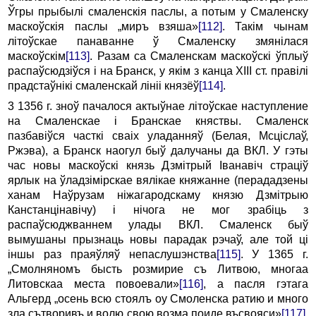
Ўгры прыбылі смаленскія паслы, а потым у Смаленску
маскоўскія паслы „миръ взяша»
[112]
. Такім чынам
літоўскае панаванне ў Сма­ленску змянілася
маскоўскім
[113]
. Разам ca Смаленскам маскоўскі ўплыў
распаўсюдзіўся i на Бранск, у якім з канца XIII ст. правілі
прадстаўнікі смаленскай лініі князёў
[114]
.
3 1356 г. зноў пачалося актыўнае літоўскае наступ­ление
на Смаленскае i Бранскае княствы. Смаленск
пазбавіўся часткі сваіх уладанняў (Белая, Мсціслаў,
Ржэва), a Бранск наогул быў далучаны да ВКЛ. У гэты
час новы маскоўскі князь Дзмітрый Іванавіч страціў
ярлык на ўладзімірскае вялікае княжанне (перададзены
ханам Наўрузам ніжагародскаму князю Дзмітрыю
Канстанцінавічу) i нічога не мог зрабіць з
распаўсюджваннем улады ВКЛ. Смаленск быў
вымушаны прызнаць новы парадак рэчаў, але той ці
іншы раз праяўляў непаслушэнства
[115]
. У 1365 г.
„Смолняномъ бысть розмирие съ Лит­вою, многаа
Литовскаа места повоевали»
[116]
, а пасля гэтага
Альгерд „осень всю стоялъ оу Смоленска ратию и много
зла сътворивъ и волю свою возма поиде въсвояси»
[117]
.