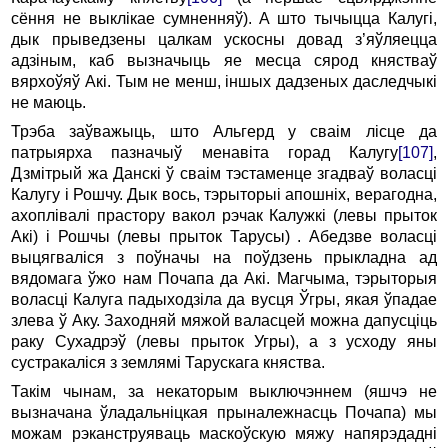
сёння не выклікае сумненняў). A што тычыцца Калугі,
дык прыведзены цалкам ускосны довад з’яўляецца
адзіным, каб вызначыць яе месца сярод княстваў
вярхоўяў Акі. Тым не менш, іншых дадзеных даследчыкі
не маюць.
Трэба заўважыць, што Альгерд у сваім лісце да
патрыярха пазначыў менавіта горад Калугу
[107]
,
Дзмітрый жа Данскі ў сваім тэстаменце згадваў воласці
Калугу i Рошчу. Дык вось, тэрыторыі апошніх, верагодна,
ахоплівалі прастору вакол рэчак Калужкі (левы прыток
Акі) i Рошчы (левы прыток Та­русы) . Абедзве воласці
выцягваліся з поўначы на поўдзень прыкладна ад
вядомага ўжо нам Почапа да Акі. Магчыма, тэрыторыя
воласці Калуга падыходзіла да вусця Ўгры, якая ўпадае
злева ў Аку. Заходняй мяжой валасцей можна дапусціць
раку Сухадрэў (левы прыток Угры), а з усходу яны
сустракаліся з землямі Тарускага княства.
Такім чынам, за некаторым выключэннем (яшчэ не
вызначана ўладальніцкая прыналежнасць Почапа) мы
можам рэканструяваць маскоўскую мяжу напярэдадні