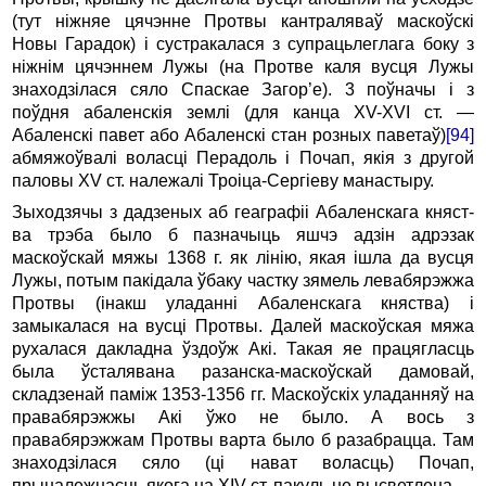
(тут ніжняе цячэнне Протвы кантраляваў маскоўскі
Новы Гарадок) i сустракалася з супрацьлеглага боку з
ніжнім цячэннем Лужы (на Протве каля вусця Лужы
знаходзілася сяло Спаскае Загор’е). 3 поўначы i з
поўдня абаленскія землі (для канца XV-XVI ст. —
Абаленскі павет або Абаленскі стан розных паветаў)
[94]
абмяжоўвалі воласці Перадоль i Почап, якія з другой
паловы XV ст. належалі Троіца-Сергіеву манастыру.
Зыходзячы з дадзеных аб геаграфіі Абаленскага княст­
ва трэба было б пазначыць яшчэ адзін адрэзак
маскоўскай мяжы 1368 г. як лінію, якая ішла да вусця
Лужы, потым пакідала ўбаку частку зямель левабярэжжа
Протвы (інакш уладанні Абаленскага княства) i
замыкалася на вусці Протвы. Далей маскоўская мяжа
рухалася дакладна ўздоўж Акі. Такая яе працягласць
была ўсталявана разанска-маскоўскай дамовай,
складзенай паміж 1353-1356 гг. Маскоўскіх уладанняў на
правабярэжжы Акі ўжо не было. А вось з
правабярэжжам Протвы варта было б разабрацца. Там
знаходзілася сяло (ці нават воласць) Почап,
прыналежнасць якога на XIV ст. пакуль не высветлена.