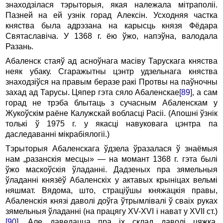
знаходзілася тэрыторыя, якая належала мітраполіі.
Пазней на ей узнік горад Алексін. Усходняя частка
княства была адрэзана на карысць князя Фёдара
Святаславіча. У 1368 г. ёю ўжо, напэўна, валодала
Разань.
Абаленск стаяў ад асноўнага масіву Тарускага княст­ва
неяк убаку. Сгаражытны цэнтр удзельнага княства
знаходзіўся на правым беразе ракі Протвы на паўночны
захад ад Тарусы. Цяпер гэта сяло Абаленскае
[89]
, а сам
горад не трэба блытаць з сучасным Абаленскам у
Жукоўскім раёне Калужскай вобласці Расіі. (Апошні ўзнік
толькі ў 1975 г. у якасці навуковага цэнтра па
даследаванні мікрабіялогіі.)
Тэрыторыя Абаленскага ўдзела ўразалася ў знаёмыя
нам „разанскія месцы» — на момант 1368 г. гэта былі
ўжо маскоўскія ўладанні. Дадзеных пра зямельныя
ўладанні князёў Абаленскіх у актавых крыніцах вельмі
няшмат. Вядома, што, страціўшы княжацкія правы,
Абаленскія князі даволі доўга ўтрымлівалі ў сваіх руках
зямельныя ўладанні (на працягу XV-XVI i нават у XVII ст.)
[90]
. Але даведацца пра ix склад даволі цяжка.