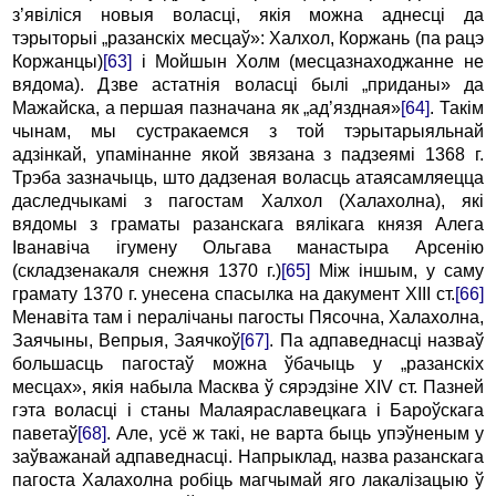
з’явіліся новыя воласці, якія можна аднесці да
тэрыторыі „разанскіх месцаў»: Халхол, Коржань (па рацэ
Коржанцы)
[63]
i Мойшын Холм (месцазнаходжанне не
вядома). Дзве астатнія воласці былі „приданы» да
Мажайска, а першая пазначана як „ад’яздная»
[64]
. Такім
чынам, мы сустракаемся з той тэрытарыяльнай
адзінкай, упамінанне якой звязана з падзеямі 1368 г.
Трэба зазначыць, што дадзеная воласць атаясамляецца
даследчыкамі з пагостам Халхол (Халахолна), які
вядомы з граматы разанскага вялікага князя Алега
Іванавіча ігумену Ольгава манастыра Арсенію
(складзенакаля снежня 1370 г.)
[65]
Між іншым, у саму
грамату 1370 г. унесена спасылка на дакумент XIII ст.
[66]
Менавіта там i neралічаны пагосты Пясочна, Халахолна,
Заячыны, Вепрыя, Заячкоў
[67]
. Па адпаведнасці назваў
большасць пагостаў можна ўбачыць у „разанскіх
месцах», якія набыла Масква ў сярэдзіне XIV ст. Пазней
гэта воласці i станы Малаяраславецкага i Бароўскага
паветаў
[68]
. Але, усё ж такі, не варта быць упэўненым у
заўважанай адпаведнасці. Напрыклад, назва разанскага
пагоста Халахолна робіць магчымай яго лакалізацыю ў