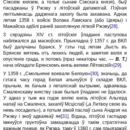
Сіжскім князем, a толькі сынам Сіжскага князя), быў
пасаджаны ў Ржэву з літоўскай дапамогай. Пэўная
легітымнасць дадзенага захопу была захавана. Аднак
летам 1358 г. войскі Волака Ламскага (або Цвяры) i
Мажайска адбілі раней захопленую літвой Ржэву
[28]
.
3 сярэдзіны XIV ст. літоўскія ўладанні паступова
набліжаліся да маскоўскіх. Прыкладна ў 1357 г. да ВКЛ
быў далучаны Бранск. У гэты год летам „бысть въ
Брянске мятежь отъ лихихъ людей, и замятия велія и
опустеніе гра­да, и потомъ [праз некаторы час. —
В. Т.
]
нача обладати Брянскомъ князь велики Лйтовскій»
[29]
.
У 1359 г. „Смольняне воевали Белоую»
[30]
, значыць, да
гэтага часу горад Белая апынуўся ў складзе ВКЛ,
прычым, як бачым з летапіснай вытрымкі, адваяваць
Смаленскаму княству свае былыя ўладанні не ўдалося.
У адказ у тым жа годзе вялікі князь літоўскі Альгерд
напаў на Смаленск, захапіў Мсціслаў („а Литвоу свою въ
немь посадилъ»), а потым зімой паслаў сына Андрэя на
Ржэву i зноў адваяваў яе
[31]
. Відаць, літоўскі гаспадар
імкнуўся грунтоўна замацавацца ў такім стратэгічна
важным пункце, як Ржэва, таму ў 1360 г. сам прыязджаў