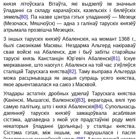
князя літоўскага Вітаўта, які выдзеліў ім значныя
ўладанні са складу карачаўскіх, казельскіх i бялёўскіх
зямель
[80]
. Па назве цэнтра гэтых уладанняў — Мезецк
(Мезочаск, Мяшчоўск) — адна з галінаў тарускіх князёў
атрымала прозвішча Мезецкіх.
3 іншых тарускіх князёў Абаленскія, на момант 1368 г.,
былі саюзнікамі Масквы. Нездарма Альгерд накіраваў
свае войскі на Абаленск, дзе i быў забіты старэйшы
тарускі князь Канстанцін Юр’евіч Абаленскі
[81]
. Існуе
меркаванне, што наогул г. Абаленск на той час з’яўляўся
сталіцай Тарускага княства
[82]
. Таму выправа Альгерда
можа расцэньвацца як акцыя супраць усяго княства,
якое арыентавалася на саюз з Масквой.
Уладары астатніх дробных удзелаў Тарускага княства
(Канінскі, Мышагскі, Валконскі)
[83]
, верагодна, вялі тую
са­мую палітыку, што i князі Абаленскія
[84]
. Супольнасць
дзеянняў тарускіх князёў замацоўвала асаблівая
сістэма, адпаведна з якой усе прадстаўнікі роду мелі
некаторыя ўладанні (дольніцы) у сталіцы княства.
Сістэма гэтая, між іншым, не парушылася i пасля