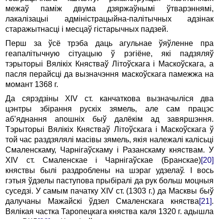
межаў паміж двума дзяржаўнымі ўтварэннямі,
лакалізацыі адміністрацыйна-палітычных адзінак
старажытнасці i месцаў гістарычных падзей.
Перш за ўсё трэба даць агульнае ўяўленне пра
геапалітычную сітуацыю ў рэгіёне, які падзяляў
тэрыторыі Вялікіх Княстваў Літоўскага i Маскоўскага, а
пасля перайсці да вызначэння маскоўскага памежжа на
момант 1368 г.
Да сярэдзіны XIV ст. канчаткова вызначыліся два
цэнтры збірання рускіх зямель, але сам працэс
аб’яднання апошніх быў далёкім ад завяршэння.
Тэрыторыі Вялікіх Княстваў Літоўскага i Маскоўскага ў
той час раздзялялі масівы зямель, якія належалі калісьці
Смаленскаму, Чарнігаўскаму i Разанскаму княствам. У
XIV ст. Смаленскае i Чарнігаўскае (Бранскае)
[20]
княствы былі раздроблены на шэраг удзелаў. I вось
гэтыя ўдзелы паступова прыбіралі да рук больш моцныя
суседзі. У самым пачатку XIV ст. (1303 г.) да Масквы быў
далучаны Мажайскі ўдзел Смаленскага княства
[21]
.
Вялікая частка Таропецкага княства каля 1320 г. адышла