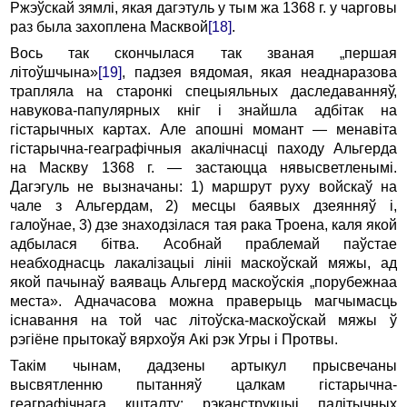
Ржэўскай зямлі, якая дагэтуль у тым жа 1368 г. у чарговы
раз была захоплена Масквой
[18]
.
Вось так скончылася так званая „першая
літоўшчына»
[19]
, падзея вядомая, якая неаднаразова
трапляла на старонкі спецыяльных даследаванняў,
навукова-папулярных кніг i знайшла адбітак на
гістарычных картах. Але апошні момант — менавіта
гістарычна-геаграфічныя акалічнасці паходу Альгерда
на Маскву 1368 г. — застаюцца нявысветленымі.
Дагэгуль не вызначаны: 1) маршрут руху войскаў на
чале з Альгердам, 2) месцы баявых дзеянняў і,
галоўнае, 3) дзе знаходзілася тая рака Троена, каля якой
адбылася бітва. Асобнай праблемай паўстае
неабходнасць лакалізацыі лініі маскоўскай мяжы, ад
якой пачынаў ваяваць Альгерд маскоўскія „порубежнаа
места». Адначасова можна праверыць магчымасць
існавання на той час літоўска-маскоўскай мяжы ў
рэгіёне прытокаў вярхоўя Акі рэк Угры i Протвы.
Такім чынам, дадзены артыкул прысвечаны
высвятленню пытанняў цалкам гістарычна-
геаграфічнага кшталту: рэканструкцыі палітычных