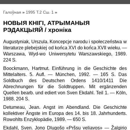
Галоўная
»
1995 Т.2 Сш. 1
»
НОВЫЯ КНІГІ, АТРЫМАНЫЯ
РЭДАКЦЫЯЙ / хроніка
Augustyniak, Urszula. Koncepcje narodu i społeczeństwa w
literaturze plebejskiej od końca XVI do końca XVII wieku. —
Warszawa, Wyd-wo Uniwersytetu Warszawskiego, 1989.
224 S.
Boockmann, Hartmut. Einführung in die Geschichte des
Mittelalters. 5. Aufl. — München, 1992. — 165 S. Das
Soldbuch des Deutschen Ordens 1410/1411 Die
Abrechnungen für die Soldtruppen. Mit ergänzenden
Quellen bearb. und ediert von Sven Ekdahl. Teil 1. — Köln,
1988. 204 S.
Detumeau, Jean. Angst im Abendland. Die Geschichte
kollektiver Ängste im Europa des 14. bis 18. Jahrhunderts.
Rowohlts Enzyklopädie, 1989. — 650 S.
Ekdahl, Sven. Jono Dlugošo «Pršsu veliavos» — Žalgirio