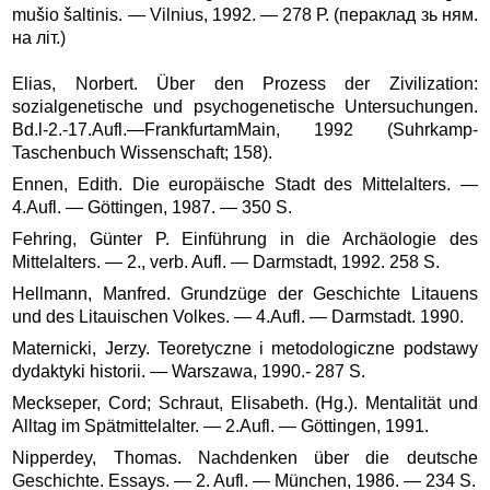
mušio šaltinis. — Vilnius, 1992. — 278 Р. (пераклад зь ням.
на літ.)
Elias, Norbert. Über den Prozess der Zivilization:
sozialgenetische und psychogenetische Untersuchungen.
Bd.l-2.-17.Aufl.—FrankfurtamMain, 1992 (Suhrkamp-
Taschenbuch Wissenschaft; 158).
Ennen, Edith. Die europäische Stadt des Mittelalters. —
4.Aufl. — Göttingen, 1987. — 350 S.
Fehring, Günter P. Einführung in die Archäologie des
Mittelalters. — 2., verb. Aufl. — Darmstadt, 1992. 258 S.
Hellmann, Manfred. Grundzüge der Geschichte Litauens
und des Litauischen Volkes. — 4.Aufl. — Darmstadt. 1990.
Maternicki, Jerzy. Teoretyczne i metodologiczne podstawy
dydaktyki historii. — Warszawa, 1990.- 287 S.
Meckseper, Cord; Schraut, Elisabeth. (Hg.). Mentalität und
Alltag im Spätmittelalter. — 2.Aufl. — Göttingen, 1991.
Nipperdey, Thomas. Nachdenken über die deutsche
Geschichte. Essays. — 2. Aufl. — München, 1986. — 234 S.