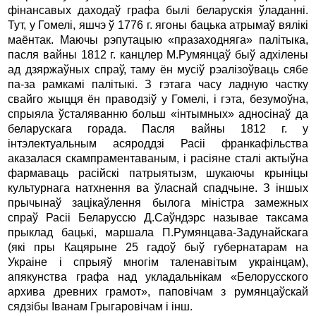
фiнансавых даходаў графа былi беларускiя ўладаннi.
Тут, у Гомелi, яшчэ ў 1776 г. ягоны бацька атрымаў вялiкi
маёнтак. Маючы рэпутацыю «празаходняга» палiтыка,
пасля вайны 1812 г. канцлер М.Румянцаў быў адхiлены
ад дзяржаўных спраў, таму ён мусiў рэалiзоўваць сябе
па-за рамкамi палiтыкi. З гэтага часу ладную частку
свайго жыцця ён праводзiў у Гомелi, i гэта, безумоўна,
спрыяла ўсталяванню больш «iнтымных» адносiнаў да
беларускага горада. Пасля вайны 1812 г. у
iнтэлектуальным асяроддзi Расii франкафiльства
аказалася скампраментаваным, i расiяне сталi актыўна
фармаваць расiйскi патрыятызм, шукаючы крынiцы
культурнага натхнення ва ўласнай спадчыне. З iншых
прычынаў зацiкаўлення былога мiнiстра замежных
спраў Расii Беларуссю Д.Саўндэрс называе таксама
прыклад бацькi, маршала П.Румянцава-Задунайскага
(якi пры Кацярыне 25 гадоў быў губернатарам на
Украiне i спрыяў многiм таленавiтым украiнцам),
апякунства графа над укладальнiкам «Белорусского
архива древних грамот», паповiчам з румянцаўскай
сядзiбы Iванам Грыгаровiчам i iнш.