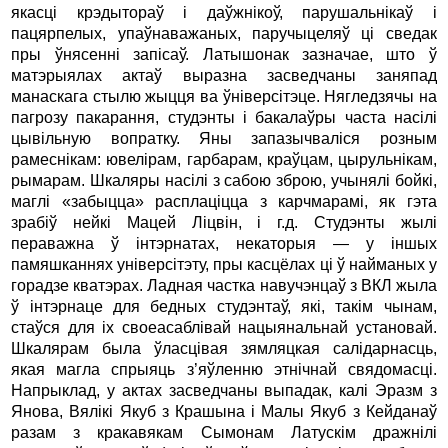
якасцi крэдытораў i даўжнiкоў, парушальнiкаў i
пацярпелых, упаўнаважаных, паручыцеляў цi сведак
пры ўнясеннi запiсаў. Латышонак зазначае, што ў
матэрыялах актаў выразна засведчаны заняпад
манаскага стылю жыцця ва ўнiверсiтэце. Нягледзячы на
пагрозу пакарання, студэнты i бакалаўры часта насiлi
цывiльную вопратку. Яны запазычвалiся розным
рамеснiкам: ювелiрам, гарбарам, краўцам, цырульнiкам,
рымарам. Шкаляры насiлi з сабою зброю, учынялi бойкi,
маглi «забыцца» расплацiцца з карчмарамi, як гэта
зрабiў нейкi Мацей Лiцвiн, i г.д. Студэнты жылi
пераважна ў iнтэрнатах, некаторыя — у iншых
памяшканнях унiверсiтэту, пры касцёлах цi ў найманых у
горадзе кватэрах. Ладная частка навучэнцаў з ВКЛ жыла
ў iнтэрнаце для бедных студэнтаў, якi, такiм чынам,
стаўся для iх своеасаблiвай нацыянальнай установай.
Шкалярам была ўласцiвая зямляцкая салiдарнасць,
якая магла спрыяць з’яўленню этнiчнай свядомасцi.
Напрыклад, у актах засведчаны выпадак, калi Эразм з
Янова, Вялiкi Якуб з Крашына i Малы Якуб з Кейданаў
разам з кракавякам Сымонам Латускiм дражнiлi