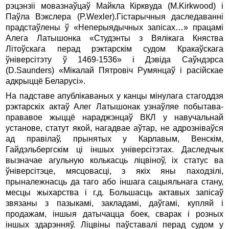
рэцэнзii мовазнаўцаў Майкла Кiрквуда (M.Kirkwood) i
Паўла Вэкслера (P.Wexler).Гiстарычныя даследаваннi
прадстаўлены ў «Неперыядычных запiсах…» працамi
Алега Латышонка «Студэнты з Вялiкага Княства
Лiтоўскага перад рэктарскiм судом Кракаўскага
ўнiверсiтэту ў 1469-1536» i Дэвiда Саўндэрса
(D.Saunders) «Мiкалай Пятровiч Румянцаў i расiйскае
адкрыццё Беларусi».
На падставе апублiкаваных у канцы мiнулага стагоддзя
рэктарскiх актаў Алег Латышонак узнаўляе побытава-
прававое жыццё нараджэнцаў ВКЛ у навучальнай
установе, статут якой, нагадвае аўтар, не адрознiваўся
ад правiлаў, прынятых у Карлавым, Венскiм,
Гайдэльбергскiм цi iншых унiверсiтэтах. Даследчык
вызначае агульную колькасць лiцвiноў, iх статус ва
ўнiверсiтэце, мясцовасцi, з якiх яны паходзiлi,
прыналежнасць да таго або iншага сацыяльнага стану,
месцы жыхарства i г.д. Большасць актавых запiсаў
звязаны з пазыкамi, закладамi, даўгамi, купляй i
продажам, iншыя датычацца боек, сварак i розных
iншых здарэнняў. Лiцвiны паўставалi перад судом у