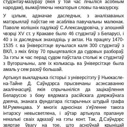
студэнтаў-мазураў (якiя ў той час лiчылiся асобным
народам), вымаўляючы некаторыя словы па-мазурску.
У цэлым, адзначае даследчык, з аналiзаваных
матэрыялаў паўстае не асаблiва павучальны малюнак.
Паволе колiшнiх падлiкаў С.Александровiча, у апошняй
чвэрцi ХV ст. у Кракаве было 46 студэнтаў з Беларусi, i
40 з iх даследчык знаходзiць у актах. На працягу 1470-
1535 г. ва ўнiверсiтэце вучылася каля 300 студэнтаў з
ВКЛ, з якiх блiзу 70 прыцягвалiся да судовых разбораў.
За гэты ж час перад судом паўстала столькi ж студэнтаў
з Вугоршчыны, але iх колькасць ва ўнiверсiтэце была
амаль у сем разоў большай.
Артыкул выкладчыка гiсторыi з унiверсiтэту ў Ньюкасле-
на-Тайне Д. Саўндэрса прысвечаны асэнсаванню
акалiчнасцяў, якiя спрычынiлiся да зацiкаўлення
Беларуссю з боку вядомага расiйскага дзяржаўнага
дзеяча, знанага фундатара гiстарычных штудый графа
М.Румянцава. У многiх адносiнах з’яўленне такога
iнтарэсу невысветлена, i аўтар артыкула прапануе
некалькi сваiх адказаў на гэты конт. Так, Д.Саўндэрс
звяртае ўвагу на тое, што асноўнай крынiцай