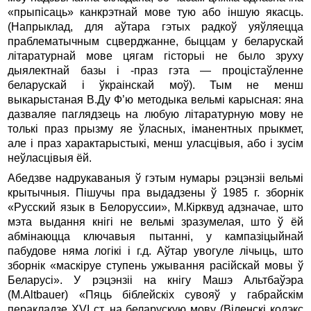
«прыпiсаць» канкрэтнай мове тую або iншую якасць.
(Напрыклад, для аўтара гэтых радкоў уяўляецца
праблематычным сцверджанне, быццам у беларускай
лiтаратурнай мове цягам гiсторыi не было зруху
дыялектнай базы i -праз гэта — процiстаўленне
беларускай i ўкраiнскай моў). Тым не менш
выкарыстаная В.Ду Ф’ю методыка вельмi карысная: яна
дазваляе паглядзець на любую лiтаратурную мову не
толькi праз прызму яе ўласных, iманентных прыкмет,
але i праз характарыстыкi, менш уласцiвыя, або i зусiм
неўласцiвыя ёй.
Абедзве надрукаваныя ў гэтым нумары рэцэнзii вельмi
крытычныя. Пiшучы пра выдадзены ў 1985 г. зборнiк
«Русский язык в Белоруссии», М.Кiрквуд адзначае, што
мэта выдання кнiгi не вельмi зразумелая, што ў ёй
абмiнаюцца ключавыя пытаннi, у кампазiцыйнай
пабудове няма логiкi i г.д. Аўтар увогуле лiчыць, што
зборнiк «маскiруе ступень ужывання расiйскай мовы ў
Беларусi». У рэцэнзii на кнiгу Машэ Альтбаўэра
(М.Altbauer) «Пяць бiблейскiх сувояў у габрайскiм
перакладзе ХVI ст. на беларускую мову (Вiленскi кодэкс