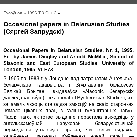
Галоўная
»
1996 Т.3 Сш. 2
»
Occasional papers in Belarusian Studies
(Сяргей Запрудскi)
Occasional Papers in Belarusian Studies, Nr. 1, 1995,
Ed. by James Dingley and Arnold McMillin, School of
Slavonic and East European Studies, University of
London, 1995. VIII+73.
З 1965 па 1988 г. у Лондане пад патранатам Ангельска-
беларускага таварыства i Згуртавання беларусаў
Вялiкай Брытанii выдаваўся «Часопiс беларускiх
даследаванняў» (The Journal of Byelorussian Studies), якi
за амаль чвэрць стагоддзя змясцiў на сваiх старонках
нямала цiкавых прац з галiны гуманiтарных навук.
Пасля таго, як гэтае выданне перастала выходзiць, у
ангельскамоўнай навуковай беларусiстычнай
перыёдыцы утварыўся прагал, якi толькi нядаўна
запоўнены дзякуючы з’яўленню новай серыi —