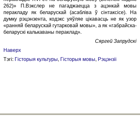
262)» П.Вэкслер не пагаджаецца з ацэнкай мовы
перакладу як беларускай (асаблiва ў сiнтаксiсе). На
думку рэцэнзента, кодэкс уяўляе цiкавасць не як узор
«ранняй беларускай гутарковай мовы», а як «габрайска-
беларускi калькаваны пераклад».
Сяргей Запрудскi
Наверх
Тэгі:
Гісторыя культуры
,
Гісторыя мовы
,
Рэцэнзіі
bhr@belhistory.eu
© 2026 Беларускі Гістарычны Агляд
Усе правы абаронены. Выкарыстанне публікацый часопіса магчымае