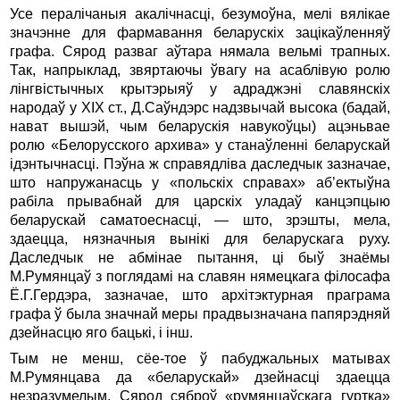
Усе пералiчаныя акалiчнасцi, безумоўна, мелi вялiкае
значэнне для фармавання беларускiх зацiкаўленняў
графа. Сярод разваг аўтара нямала вельмi трапных.
Так, напрыклад, звяртаючы ўвагу на асаблiвую ролю
лiнгвiстычных крытэрыяў у адраджэнi славянскiх
народаў у XIX ст., Д.Саўндэрс надзвычай высока (бадай,
нават вышэй, чым беларускiя навукоўцы) ацэньвае
ролю «Белорусского архива» у станаўленнi беларускай
iдэнтычнасцi. Пэўна ж справядлiва даследчык зазначае,
што напружанасць у «польскiх справах» аб’ектыўна
рабiла прывабнай для царскiх уладаў канцэпцыю
беларускай саматоеснасцi, — што, зрэшты, мела,
здаецца, нязначныя вынiкi для беларускага руху.
Даследчык не абмiнае пытання, цi быў знаёмы
М.Румянцаў з поглядамi на славян нямецкага фiлосафа
Ё.Г.Гердэра, зазначае, што архiтэктурная праграма
графа ў была значнай меры прадвызначана папярэдняй
дзейнасцю яго бацькi, i iнш.
Тым не менш, сёе-тое ў пабуджальных матывах
М.Румянцава да «беларускай» дзейнасцi здаецца
незразумелым. Сярод сяброў «румянцаўскага гуртка»