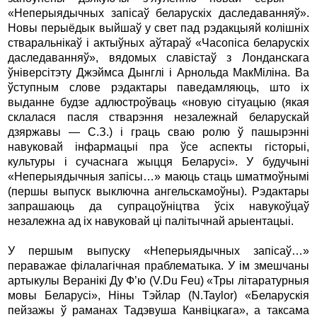
«Неперыядычных запiсаў беларускiх даследаванняў».
Новы перыёдык выйшаў у свет пад рэдакцыяй колiшнiх
стваральнiкаў i актыўных аўтараў «Часопiса беларускiх
даследаванняў», вядомых славiстаў з Лонданскага
ўнiверсiтэту Джэймса Дынглi i Арнольда МакМiлiна. Ва
ўступным слове рэдактары паведамляюць, што iх
выданне будзе адлюстроўваць «новую сiтуацыю (якая
склалася пасля стварэння незалежнай беларускай
дзяржавы — С.З.) i граць сваю ролю ў пашырэннi
навуковай iнфармацыi пра ўсе аспекты гiсторыi,
культуры i сучаснага жыцця Беларусi». У будучынi
«Неперыядычныя запiсы…» маюць стаць шматмоўнымi
(першы выпуск выключна ангельскамоўны). Рэдактары
запрашаюць да супрацоўнiцтва ўсiх навукоўцаў
незалежна ад iх навуковай цi палiтычнай арыентацыi.
У першым выпуску «Неперыядычных запiсаў…»
пераважае фiлалагiчная праблематыка. У iм змешчаны
артыкулы Веранiкi Ду Ф’ю (V.Du Feu) «Тры лiтаратурныя
мовы Беларусi», Нiны Тэйлар (N.Taylor) «Беларускiя
пейзажы ў раманах Тадэвуша Канвiцкага», а таксама