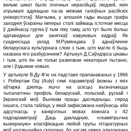
вельмi шмат было этнiчных нерасiйцаў, людзей, якiя
атрымалi адукацыю па-за межамi галоўных расiйскiх
унiверсiтэтаў. Магчыма, у апошнiя гады жыцця графа
заходнiя ўскраiны iмперыi сталi займаць iстотнае месца
ў дзейнасцi гуртка ў тым лiку таму, што тут было больш
адпаведных для заняткаў навуковых кадраў. Як
суадносiцца уклад М.Румянцава ў аднаўленне
беларускага культурнага слою з тым, што магло б быць
названа яго разбурэннем? Артыкул Д.Саўндэрса цiкавы
i тым, што ён не толькi развязвае некаторыя пытаннi,
але i ўздымае новыя.
У артыкуле В.Ду Ф’ю на падставе прапанаваных у 1966
г. Робертам Оцi (Auty) сямi параметраў (кожны з якiх
аўтарка дзелiць яшчэ на шэсць) вызначаецца
тыпалагiчны профiль беларускай, польскай, рускай i
ўкраiнскай моў. Вынiкам працы даследчыцы, сярод
iншага, стала таблiца, у якой зафiксавана наяўнасць або
адсутнасць у канкрэтных мовах кожнага з 42
падпараметраў. Даць дакладную, «геаметрычна
вывераную» класiфiкацыю любой групы лiтаратурных
моў надзвычайна складана, бо часам цяжка адназначна