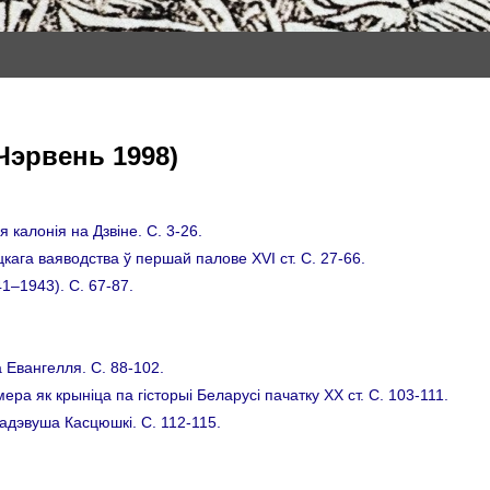
(Чэрвень 1998)
 калонія на Дзвіне. C. 3-26.
ага ваяводства ў першай палове XVI ст. C. 27-66.
1–1943). C. 67-87.
 Евангелля. C. 88-102.
ера як крынiца па гiсторыi Беларусi пачатку ХХ ст. C. 103-111.
адэвуша Касцюшкi. C. 112-115.