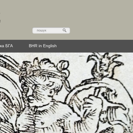
Д
эка БГА
BHR in English