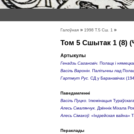
»
»
Галоўная
1998 Т.5 Сш. 1
Том 5 Сшытак 1 (8) 
Артыкулы
Генадзь Сагановiч.
Полацк і нямецкая
Васіль Варонін.
Палітычны лад Полацк
Гартмут Рус.
СД у Баранавічах (194
Паведамленні
Васіль Пуцко.
Ілюмінацыя Тураўскага
Алесь Смалянчук.
Дзённiк Мiхала Ром
Алесь Сімакоў.
«Iндзейская вайна» Т
Пераклады