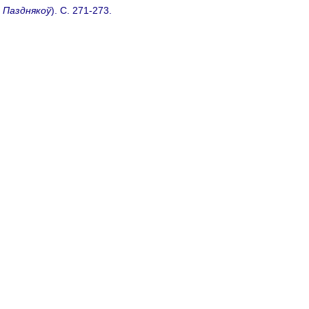
 Пазднякоў
). C. 271-273.