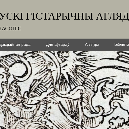
УСКІ ГІСТАРЫЧНЫ АГЛЯ
ЧАСОПІС
дакцыйная рада
Для аўтараў
Агляды
Бібліят