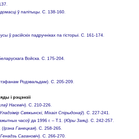
137.
домасцi ў палiтыцы. C. 138-160.
сы ў расійскіх падручніках па гісторыі. C. 161-174.
еларускага Войска. C. 175-204.
тэфанам Родэвальдам). C. 205-209.
яды i рэцэнзii
лаў Насевіч
). C. 210-226.
Уладзімір Свяжынскі, Міхаіл Спірыдонаў
). C. 227-241.
жытных часоў да 1996 г. – Т.1. (
Юры Заяц
). C. 242-257.
 (
Ірэна Ганецкая
). C. 258-265.
(
Генадзь Сагановіч
). C. 266-270.