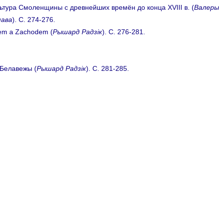
льтура Смоленщины с древнейших времён до конца XVIII в. (
Валеры
мава
). C. 274-276.
dem a Zachodem (
Рышард Радзiк
). C. 276-281.
 Белавежы (
Рышард Радзік
). C. 281-285.