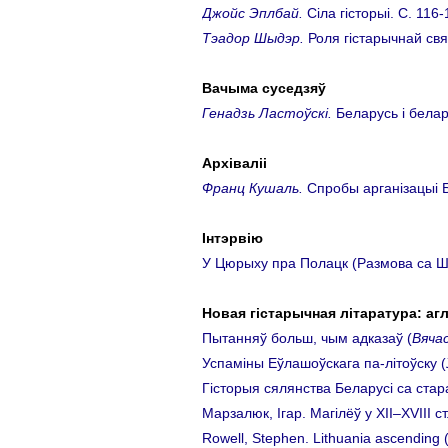
Джойс Эплбай.
Сіла гісторыі. C. 116-
Тэадор Шыдэр.
Роля гiстарычнай свя
Вачыма суседзяў
Генадзь Ластоўскі.
Беларусь і белару
Архiвалii
Франц Кушаль.
Спробы арганiзацыi Б
Інтэрвію
У Цюрыху пра Полацк (Размова са Ш
Новая гiстарычная лiтаратура: агл
Пытанняў больш, чым адказаў (
Вячас
Успаміны Еўлашоўскага па-літоўску (
Гісторыя сялянства Беларусі са стара
Марзалюк, Ігар. Магілёў у ХІІ–ХVIII cт.
Rowell, Stephen. Lithuania ascending 