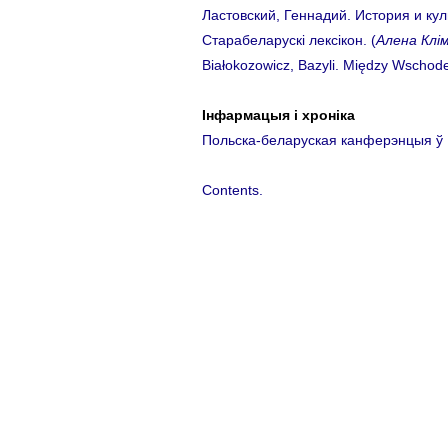
Ластовский, Геннадий. История и ку
Старабеларускі лексікон. (
Алена Клі
Białokozowicz, Bazyli. Między Wscho
Інфармацыя і хроніка
Польска-беларуская канферэнцыя ў
Contents.