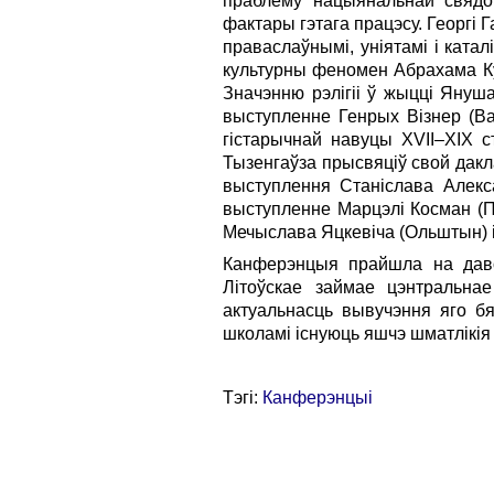
праблему нацыянальнай свядом
фактары гэтага працэсу. Георгі 
праваслаўнымі, уніятамі і ката
культурны феномен Абрахама Куль
Значэнню рэлігіі ў жыцці Януша
выступленне Генрых Візнер (Ва
гістарычнай навуцы XVII–XIX с
Тызенгаўза прысвяціў свой дакла
выступлення Станіслава Алекса
выступленне Марцэлі Косман (По
Мечыслава Яцкевіча (Ольштын) і 
Канферэнцыя прайшла на давол
Літоўскае займае цэнтральнае 
актуальнасць вывучэння яго бя
школамі існуюць яшчэ шматлікія 
Тэгі:
Канферэнцыі