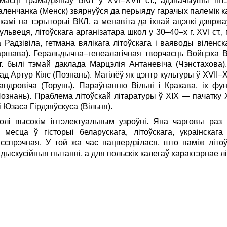
асці грамадзянаў ВКЛ у XVI–XVII ст., адзначыўшы інт
Галенчанка (Менск) звярнуўся да перыяду гарачых палемік ка
лікамі на тэрыторыі ВКЛ, а менавіта да іхнай ацэнкі дзярж
веця, літоўскага арганізатара школ у 30–40–х г. XVI ст.,
 Радзівіла, гетмана вялікага літоўскага і ваяводы віленск
ршава). Геральдычна–генеалагічная творчасць Войцэха В
т. былі тэмай даклада Марцэлія Антаневіча (Чэнстахова)
д Артур Кіяс (Познань). Магілёў як цэнтр культуры ў XVII–X
ндровіча (Торунь). Параўнанню Вільні і Кракава, іх фу
знань). Праблема літоўскай літаратуры ў ХIХ — пачатку 
Юзаса Гірдзяўскуса (Вільня).
і высокім інтэлектуальным узроўні. Яна чарговы раз 
месца ў гісторыі беларускага, літоўскага, украінскаг
сспрэчная. У той жа час пацвердзілася, што паміж літоў
дыскусійныя пытанні, а для польскіх калегаў характэрнае л