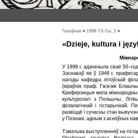
»
»
Галоўная
1998 Т.5 Сш. 2
«Dzieje, kultura i ję
Міжнаро
У 1998 г. адзначыла сваё 50–год
Заснаваў яе ў 1948 г. прафесар
нагоды кафедра літоўскай філал
(кіраўнік праф. Гжэгаж Блашчы
Канферэнцыя мела міжнародны і 
культуролагі з Польшчы, Літ
філалагічнай і гістарычнай. П
развіццё і сучасны стан вывучэн
у Познані, адным з асноўных на
Тэматыка выступленняў на гіста
Праблеме генезіса Вялікага