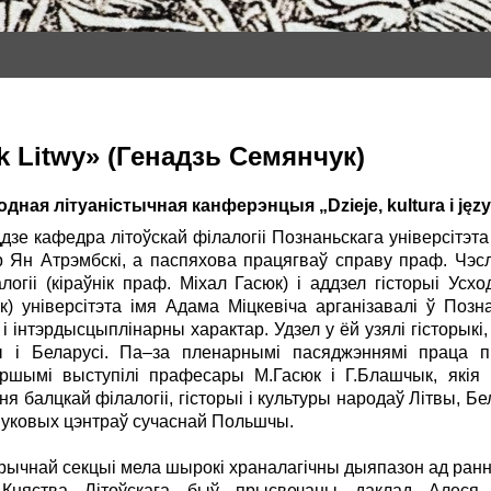
zyk Litwy» (Генадзь Семянчук)
дная літуаністычная канферэнцыя „Dzieje, kultura i języ
дзе кафедра літоўскай філалогіі Познаньскага універсітэт
 Ян Атрэмбскі, а паспяхова працягваў справу праф. Чэсла
огіі (кіраўнік праф. Міхал Гасюк) і аддзел гісторыі Усх
к) універсітэта імя Адама Міцкевіча арганізавалі ў Позн
інтэрдысцыплінарны характар. Удзел у ёй узялі гісторыкі,
вы і Беларусі. Па–за пленарнымі пасяджэннямі праца 
ершымі выступілі прафесары М.Гасюк і Г.Блашчык, якія 
ня балцкай філалогіі, гісторыі і культуры народаў Літвы, Бе
вуковых цэнтраў сучаснай Польшчы.
рычнай секцыі мела шырокі храналагічны дыяпазон ад ранн
 Княства Літоўскага быў прысвечаны даклад Алеся К