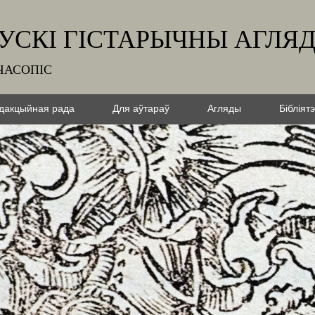
УСКІ ГІСТАРЫЧНЫ АГЛЯ
ЧАСОПІС
дакцыйная рада
Для аўтараў
Агляды
Бібліят