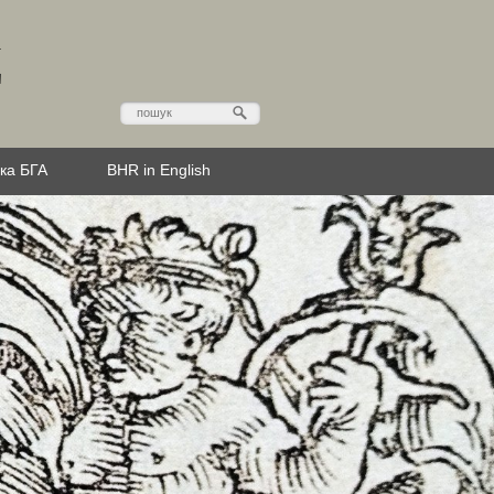
Д
эка БГА
BHR in English