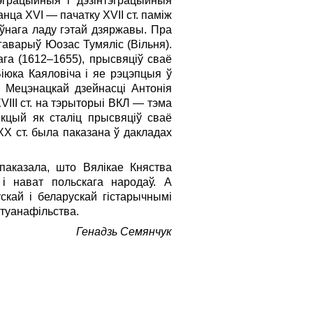
эграцыйныя і дэзінтэграцыйныя
нца XVI — пачатку XVII ст. паміж
аўнага ладу гэтай дзяржавы. Пра
 гаварыў Юозас Тумяліс (Вільня).
ага (1612–1655), прысвяціў сваё
іюка Каяловіча і яе рэцэпцыя ў
. Мецэнацкай дзейнасці Антонія
VIII ст. на тэрыторыі ВКЛ — тэма
нкцый як сталіц прысвяціў сваё
ХХ ст. была паказана ў дакладах
паказала, што Вялікае Княства
а і нават польскага народаў. А
скай і беларускай гістарычнымі
ітуанафільства.
Генадзь Семянчук