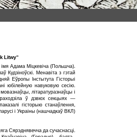
k Litwy“
а імя Адама Міцкевіча (Польшча).
ў Кудзіноўскі. Менавіта з гэтай
одняй Еўропы Інстытута Гісторыі
ані юбілейную навуковую сесію.
 мовазнаўцы, літаратуразнаўцы і
праходзіла ў дзвюх секцыях —
паказалі гісторыю станаўлення,
ларусі і Украіны (нашчадкаў ВКЛ)
яга Сярэднявечча да сучаснасці.
раўцэвіча (Горадня), балта–