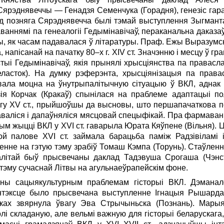
Сярэднявеччы — Генадзя Семенчука (Горадня), генезіс гарад
 позняга Сярэднявечча былі тэмай выступлення Зыгмантас
ваннямі па генеалогіі Гедымінавічаў, пераканальна даказа
йчы, як часам падавалася ў літаратуры. Праф. Ежы Выразумскі
, напісанай на пачатку 80–х г. XIV ст. Значэнню і месцу ў 
стыі Гедымінавічаў, якія прынялі хрысціянства па правас
ласток). На думку рэферэнта, хрысціянізацыя па права
вала моцна на ўнутрыпалітычную сітуацыю ў ВКЛ, аднак
я Корчак (Кракаў) спынілася на праблеме адаптацыі по
гу XV ст., прыйшоўшы да высновы, што першапачаткова п
валіся і дапаўняліся мясцовай спецыфікай. Пра фармаванн
чным жыцці ВКЛ у XVI ст. гаварыла Юрата Кяўпене (Вільня)
й палове XVI ст. займала барацьба паміж Радзівіламі і
нне на гэтую тэму зрабіў Томаш Кэмпа (Торунь). Стаўленню 
алітай быў прысвечаны даклад Тадэвуша Срогаша (Чэнст
тэму сучаснай Літвы на агульнаеўрапейскім фоне.
ы сацыякультурным праблемам гісторыі ВКЛ. Дэманалог
тэксце было прысвечана выступленне Ігнацыя Рышарда 
азках звярнула ўвагу Эва Стрычыньска (Познань). Мары
лі складаную, але вельмі важную для гісторыі беларускага, 