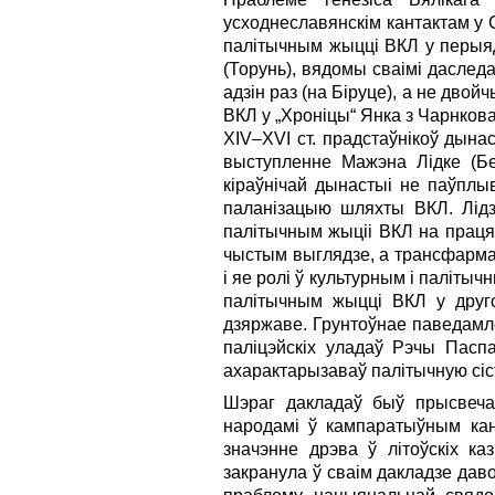
усходнеславянскім кантактам у 
палітычным жыцці ВКЛ у перыяд
(Торунь), вядомы сваімі даследа
адзін раз (на Біруце), а не дво
ВКЛ у „Хроніцы“ Янка з Чарнкова
XIV–XVI ст. прадстаўнікоў дына
выступленне Мажэна Лідке (Бе
кіраўнічай дынастыі не паўплы
паланізацыю шляхты ВКЛ. Лідзі
палітычным жыціі ВКЛ на праця
чыстым выглядзе, а трансфарма
і яе ролі ў культурным і паліты
палітычным жыцці ВКЛ у друго
дзяржаве. Грунтоўнае паведамле
паліцэйскіх уладаў Рэчы Пасп
ахарактарызаваў палітычную сіс
Шэраг дакладаў быў прысвечан
народамі ў кампаратыўным кан
значэнне дрэва ў літоўскіх к
закранула ў сваім дакладзе даво