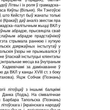
оў Літвы і іх роля ў грамадска–
а Кяўпы (Вільня). Ян Тэнгоўскі
ў, што Кейстут быў жанаты толькі
 (Кракаў) даў аналіз звестак пра
грамадска–палітычным жыцці ВКЛ у
лаўным абрадзе, прысвяціла сваё
слаўным абрадзе прадстаўнікоў
 гэта стрымала раннюю і хуткую
льскіх дзяржаўных інстытутаў у
ольскія ўзоры не прыжываліся ў
е ўласнай інстытуцыі кліентэлы
. Цэнтральнае месца ва ўнутраным
 Хадкевічамі за дамінаванне ў
да ВКЛ у канцы XVIII ст. з боку
ахова). Яцэк Собчак (Познань)
іі літоўцаў з іншымі балцкімі
Данка (Лодзь). На сімвалічнае
я Барбара Тапольска (Познань)
літоўскага і ўкраінскага народаў