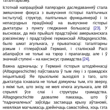
таталітарызму.
Істотнай напрацоўкай папярэдніх даследаванняў стала
змяшчэнне фокуса з вывучэння гісторыі палітычных
інстытутаў, структур, палітычных функцыянераў і іх
непасрэдных праціўнікаў на вывучэнне гісторыі
дыктатуры з пункту гледжання большасці
[23]
. У
высновах, да якіх прыйшлі прадстаўнікі амерыканскага
рэвізіянізму і прадстаўнікі германскай Alltagsgescichte,
было шмат агульнага, у прыватнасці: таталітарны
рэжым і гітлераўскай Германіі, і сталінскай Расіі
абапіраўся не толькі на тэрор і прапаганду, але і ў
значнай ступені – на кансэнсус грамадства
[24]
.
Важна адзначыць: у Германіі гісторыя штодзённасці
(Alltagsgeschichte) паўставала ў тым ліку і з грамадскіх
ініцыятываў. Яе прыхільнікі зыходзілі з таго, што
дыктатура існавала не толькі дзякуючы тым, хто зверху,
з якімі тыя, што знізу, не мелі нічога агульнага, але ёй
спрыялі ўсе слаі і структуры грамадства.
Alltagsgeschichte дазваляе паказаць, што ў
“падначаленых” заўсёды застаецца крыху аўтаноміі,
невялікая магчымасць дзейнічаць самастойна, хоць гэта