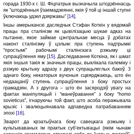
горада 1930-х г. Ш. Фіцпатрык вызначыла штодзённасць
як “штодзённыя ўзаемадзеянні, якія ў той ці іншай ступні
ўключаюць удзел дзяржавы”
[14]
.
Іншы амерыканскі даследчык Стэфан Коткін у вядомай
працы пра сталінізм як цывілізацыю шукае адказ на
пытанне, якое займае цэнтральнае месца ў дэбатах
наконт сталінізму ў цэлым: пра ступень падтрымкі
“простымі” рабочымі сталінскага рэжыму ці
супраціўлення яму
[15]
. Даследаванне Коткіна, як і шмат
якія іншыя такія ж значныя працы, выклікала палеміку і
рэзкую крытыку адразу з двух супрацьлеглых бакоў. З
аднаго боку, некаторыя вучоныя сцвярджаюць, што ён
недаацаніў ступень супраціўлення з боку простых
грамадзян. А з другога – што ён засяродзіў увагу на
фактах маніпуляцый і “манеўравання” з боку “homo
sovieticus”, ігнаруючы той факт, што асоба перажывала
крызіс і эвалюцыянавала адпаведна патрабаванням
эпохі
[16]
.
Зварот да крэатыўнага боку савецкага рэжыму і
культываваных ім практык суб’ектывацыі (якім чынам