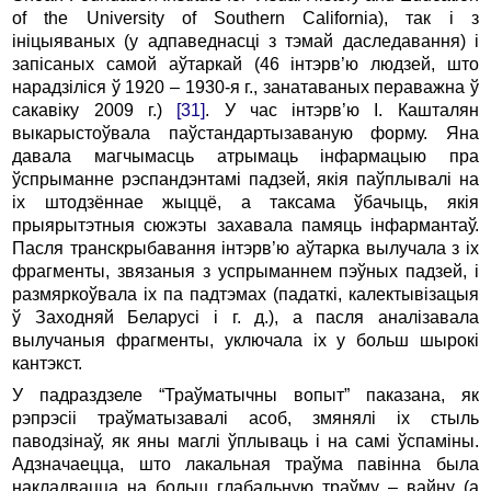
of the University of Southern California), так і з
ініцыяваных (у адпаведнасці з тэмай даследавання) і
запісаных самой аўтаркай (46 інтэрв’ю людзей, што
нарадзіліся ў 1920 – 1930-я г., занатаваных пераважна ў
сакавіку 2009 г.)
[31]
. У час інтэрв’ю І. Кашталян
выкарыстоўвала паўстандартызаваную форму. Яна
давала магчымасць атрымаць інфармацыю пра
ўспрыманне рэспандэнтамі падзей, якія паўплывалі на
іх штодзённае жыццё, а таксама ўбачыць, якія
прыярытэтныя сюжэты захавала памяць інфармантаў.
Пасля транскрыбавання інтэрв’ю аўтарка вылучала з іх
фрагменты, звязаныя з успрыманнем пэўных падзей, і
размяркоўвала іх па падтэмах (падаткі, калектывізацыя
ў Заходняй Беларусі і г. д.), а пасля аналізавала
вылучаныя фрагменты, уключала іх у больш шырокі
кантэкст.
У падраздзеле “Траўматычны вопыт” паказана, як
рэпрэсіі траўматызавалі асоб, змянялі іх стыль
паводзінаў, як яны маглі ўплываць і на самі ўспаміны.
Адзначаецца, што лакальная траўма павінна была
накладвацца на больш глабальную траўму – вайну (а