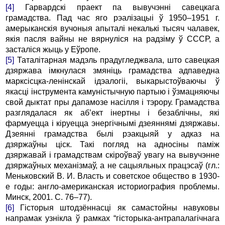
[4]
Гарвардскі праект па вывучэнні савецкага
грамадства. Пад час яго рэалізацыі ў 1950–1951 г.
амерыканскія вучоныя апыталі некалькі тысяч чалавек,
якія пасля вайны не вярнуліся на радзіму ў СССР, а
засталіся жыць у Еўропе.
[5]
Таталітарная мадэль прадугледжвала, што савецкая
дзяржава імкнулася змяніць грамадства адпаведна
марксісцка-ленінскай ідэалогіі, выкарыстоўваючы ў
якасці інструмента камуністычную партыю і ўзмацняючы
свой дыктат пры дапамозе насілля і тэрору. Грамадства
разглядалася як аб’ект інертны і безаблічны, які
фармуецца і кіруецца энергічнымі дзеяннямі дзяржавы.
Дзеянні грамадства былі рэакцыяй у адказ на
дзяржаўны ціск. Такі погляд на адносіны паміж
дзяржавай і грамадствам скіроўваў увагу на вывучэнне
дзяржаўных механізмаў, а не сацыяльных працэсаў (гл.:
Меньковский В. И. Власть и советское общество в 1930-
е годы: англо-американская историография проблемы.
Минск, 2001. С. 76–77).
[6]
Гісторыя штодзённасці як самастойны навуковы
напрамак узнікла ў рамках “гісторыка-антрапалагічнага