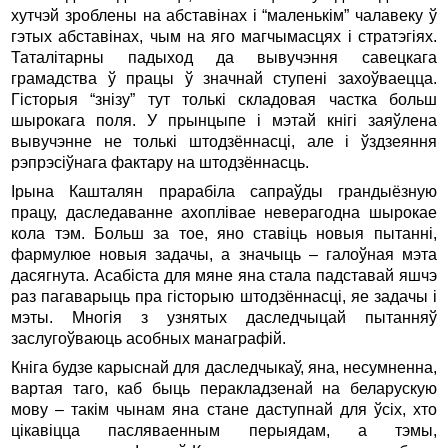
хутчэй зроблены на абставінах і “маленькім” чалавеку ў
гэтых абставінах, чым на яго магчымасцях і стратэгіях.
Таталітарны падыход да вывучэння савецкага
грамадства ў працы ў значнай ступені захоўваецца.
Гісторыя “знізу” тут толькі складовая частка больш
шырокага поля. У прынцыпе і мэтай кнігі заяўлена
вывучэнне не толькі штодзённасці, але і ўздзеяння
рэпрэсіўнага фактару на штодзённасць.
Ірына Кашталян прарабіла сапраўды грандыёзную
працу, даследаванне ахоплівае неверагодна шырокае
кола тэм. Больш за тое, яно ставіць новыя пытанні,
фармулюе новыя задачы, а значыць – галоўная мэта
дасягнута. Асабіста для мяне яна стала падставай яшчэ
раз пагаварыць пра гісторыю штодзённасці, яе задачы і
мэты. Многія з узнятых даследчыцай пытанняў
заслугоўваюць асобных манаграфій.
Кніга будзе карыснай для даследчыкаў, яна, несумненна,
вартая таго, каб быць перакладзенай на беларускую
мову – такім чынам яна стане даступнай для ўсіх, хто
цікавіцца пасляваенным перыядам, а тэмы,