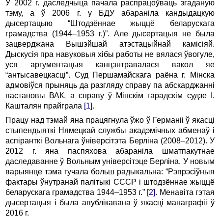
У 2002 г. даследчыца пачала распрацоўваць згаданую
тэму, а ў 2006 г. у БДУ абараніла кандыдацкую
дысертацыю “Штодзённае жыццё беларускага
грамадства (1944–1953 г.)”. Але дысертацыя не была
зацверджана Вышэйшай атэстацыйнай камісіяй.
Дыскусія пра навуковыя хібы работы не вялася ўвогуле,
уся аргументацыя канцэнтравалася вакол яе
“антысавецкасці”. Суд Першамайскага раёна г. Мінска
адмовіўся прыняць да разгляду справу па абскарджанні
пастановы ВАК, а справу ў Мінскім гарадскім судзе І.
Кашталян прайграла
[1]
.
Працу над тэмай яна працягнула ўжо ў Германіі ў якасці
стыпендыяткі Нямецкай службы акадэмічных абменаў і
аспіранткі Вольнага ўніверсітэта Берліна (2008–2012). У
2012 г. яна паспяхова абараніла шматпакутнае
даследаванне ў Вольным універсітэце Берліна. У новым
варыянце тэма гучала больш радыкальна: “Рэпрэсіўныя
фактары ўнутранай палітыкі СССР і штодзённае жыццё
беларускага грамадства 1944–1953 г.”
[2]
. Менавіта гэтая
дысертацыя і была апублікавана ў якасці манаграфіі ў
2016 г.