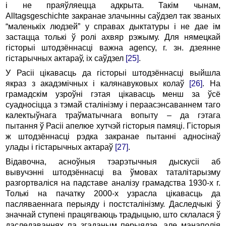
і не праяўляецца адкрыта. Такім чынам,
Alltagsgeschichte закранае злачынны саўдзел так званых
“маленькіх людзей” у справах дыктатуры і не дае ім
застацца толькі ў ролі ахвяр рэжыму. Для нямецкай
гісторыі штодзённасці важна agency, г. зн. дзеянне
гістарычных актараў, іх саўдзел
[25]
.
У Расіі цікавасць да гісторыі штодзённасці выйшла
якраз з акадэмічных і калянавуковых колаў
[26]
. На
грамадскім узроўні гэтая цікавасць менш за ўсё
суадносіцца з тэмай сталінізму і пераасэнсаваннем таго
калектыўнага траўматычнага вопыту – да гэтага
пытання ў Расіі апелюе хутчэй гісторыя памяці. Гісторыя
ж штодзённасці рэдка закранае пытанні адносінаў
улады і гістарычных актараў
[27]
.
Відавочна, асноўныя тэарэтычныя дыскусіі аб
вывучэнні штодзённасці ва ўмовах таталітарызму
разгортваліся на падставе аналізу грамадства 1930-х г.
Толькі на пачатку 2000-х узрасла цікавасць да
пасляваеннага перыяду і постсталінізму. Даследчыкі ў
значнай ступені працягваюць традыцыю, што склалася ў
даследаваннях па згаданым перыядзе, але манаполія