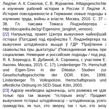
Людтке: А. К. Соколов, С. В. Журавлев. Alltagsgeschichte
и изучение рабочей истории в России // Людтке А.
История повседневности в Германии: новые подходы к
изучению труда, войны и власти. Москва, 2010. С. 37 –
38. Гл. таксама Томаса Ліндэнбергера –
http://docupedia.de/zg/ Eigensinn_(english_version).
[22]
Напрыклад, праект Цэнтра вывучэння найноўшай
гісторыі (Патсдам) пад кіраўніцтва Т. Ліндэнбергера па
вывучэнні штодзённага жыцця ў ГДР “Праўленне і
свавольства пры дыктатуры” (Повседневная жизнь при
социализме. Немецкие и российские подходы / под ред.
Я. К. Берендса, В. Дубиной, А. Сорокина, с участием Е.
Акопян. Москва, 2015. С. 17); Lindenberger Th. Herrschaft
und Eigen-Sinn in der Diktatur. Studien zur
Gesellschaftsgeschichte der DDR. Köln, 1999;
Lindenberger Th. Volkspolizei. Herrschaftspraxis und
offentliche Ordnung im SED-Staat. Köln, 2003.
[23]
Адразу неабходна адзначыць, што размова не ідзе
толькі пра так званую “гісторыю знізу”. Прадмет
вывучэння гісторыі штодзённасці – штодзённасць усяго
грамадства, як тых, хто зверху, так і тых, хто знізу