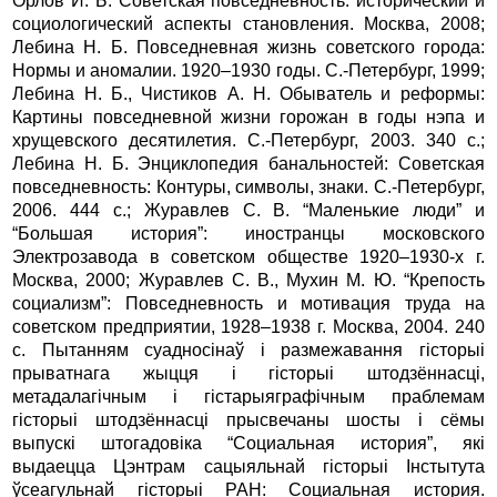
Орлов И. Б. Советская повседневность: исторический и
социологический аспекты становления. Москва, 2008;
Лебина Н. Б. Повседневная жизнь советского города:
Нормы и аномалии. 1920–1930 годы. С.-Петербург, 1999;
Лебина Н. Б., Чистиков А. Н. Обыватель и реформы:
Картины повседневной жизни горожан в годы нэпа и
хрущевского десятилетия. С.-Петербург, 2003. 340 с.;
Лебина Н. Б. Энциклопедия банальностей: Советская
повседневность: Контуры, символы, знаки. С.-Петербург,
2006. 444 с.; Журавлев С. В. “Маленькие люди” и
“Большая история”: иностранцы московского
Электрозавода в советском обществе 1920–1930-х г.
Москва, 2000; Журавлев С. В., Мухин М. Ю. “Крепость
социализм”: Повседневность и мотивация труда на
советском предприятии, 1928–1938 г. Москва, 2004. 240
с. Пытанням суадносінаў і размежавання гісторыі
прыватнага жыцця і гісторыі штодзённасці,
метадалагічным і гістарыяграфічным праблемам
гісторыі штодзённасці прысвечаны шосты і сёмы
выпускі штогадовіка “Социальная история”, які
выдаецца Цэнтрам сацыяльнай гісторыі Інстытута
ўсеагульнай гісторыі РАН: Социальная история.