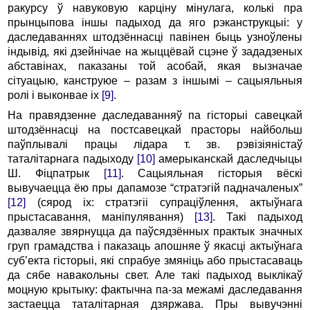
ракурсу ў навуковую карціну мінулага, колькі пра
прынцыпова іншы падыход да яго рэканструкцыі: у
даследаваннях штодзённасці павінен быць узноўлены
індывід, які дзейнічае на жыццёвай сцэне ў зададзеных
абставінах, паказаны той асобай, якая вызначае
сітуацыю, канструюе – разам з іншымі – сацыяльныя
ролі і выконвае іх
[9]
.
На правядзенне даследаванняў па гісторыі савецкай
штодзённасці на постсавецкай прасторы найбольш
паўплывалі працы лідара т. зв. рэвізіяністаў
таталітарнага падыходу
[10]
амерыканскай даследчыцы
Ш. Фіцпатрык
[11]
. Cацыяльная гісторыя вёскі
вывучаецца ёю пры дапамозе “стратэгій падначаленых”
[12]
(сярод іх: стратэгіі супраціўлення, актыўнага
прыстасавання, маніпулявання)
[13]
. Такі падыход
дазваляе звярнуцца да паўсядзённых практык значных
груп грамадства і паказаць апошняе ў якасці актыўнага
суб’екта гісторыі, які спрабуе змяніць або прыстасаваць
да сябе навакольны свет. Але такі падыход выклікаў
моцную крытыку: фактычна па-за межамі даследавання
застаецца таталітарная дзяржава. Пры вывучэнні