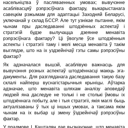
насельніцтва ў пасляваенных умовах; вывучэнне
асаблівасцяў рэпрэсіўнага фактару, выкарыстанага
савецкім рэжымам для адаптацыі Заходняй Беларусі,
уключанай у склад БССР. Але тут узнікае пытанне, якім
чынам пры даследаванні штодзённых аспектаў і
стратэгій будзе вылучацца дзеянне менавіта
рэпрэсіўнага фактару? Ці ўвогуле ўсе штодзённыя
аспекты і стратэгіі таму і мелі месца менавіта ў такім
выглядзе, што на іх уздзейнічаў гэты самы рэпрэсіўны
фактар?
Як адзначалася вышэй, асаблівую важнасць для
вывучэння розных аспектаў штодзённасці маюць эга-
дакументы. Для разгляданага даследавання такую базу
склалі найперш вуснагістарычныя крыніцы. Аўтарка
адзначае, што менавіта шляхам аналізу аповедаў
людзей яна даследуе не толькі і не столькі ўмовы іх
штодзённага побыту, але і тыя стратэгіі, якія маглі быць
актуалізаваны ў тых ці іншых умовах, а таксама якім
чынам на іх выбар ці змену ўздзейнічаў рэпрэсіўны
фактар.
У прадмове І. Кашталян дае вызначэнне, што менавіта