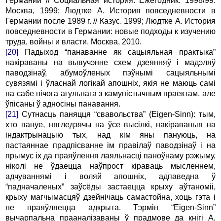
Германии // Социальная история. Ежегодник. 1998/99.
Москва, 1999; Людтке А. История повседневности в
Германии после 1989 г. // Казус. 1999; Людтке А. История
повседневности в Германии: новые подходы к изучению
труда, войны и власти. Москва, 2010.
[20]
Падыход “панаванне як сацыяльная практыка”
накіраваны на вывучэнне схем дзеянняў і мадэляў
паводзінаў, абумоўленых пэўнымі сацыяльнымі
сувязямі і ўласнай логікай апошніх, якія не маюць самі
па сабе нічога агульнага з камуністычным праектам, але
ўпісаны ў адносіны панавання.
[21]
Сутнасць паняцця “свавольства” (Eigen-Sinn): тым,
хто пануе, нягледзячы на ўсе высілкі, накіраваныя на
індактрынацыю тых, над кім яны пануюць, на
пастаяннае прадпісванне ім правілаў паводзінаў і на
прымус іх да праяўлення лаяльнасці паноўнаму рэжыму,
ніколі не ўдаецца наўпрост кіраваць мысленнем,
адчуваннямі і воляй апошніх, адпаведна ў
“падначаленых” заўсёды застаецца крыху аўтаноміі,
крыху магчымасцяў дзейнічаць самастойна, хоць гэта і
не праяўляецца адкрыта. Тэрмін “Eigen-Sinn”
вычарпальна прааналізаваны ў прадмове да кнігі А.