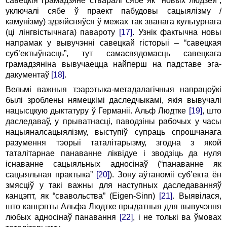
савецкія грамадзяне стваралі сябе як “новых людзей”,
уключалі сябе ў праект пабудовы cацыялізму /
камунізму) здзяйсняўся ў межах так званага культурнага
(ці лінгвістычнага) павароту
[17]
. Узнік фактычна новы
напрамак у вывучэнні савецкай гісторыі – “савецкая
суб’ектыўнасць”, тут самасвядомасць савецкага
грамадзяніна вывучаецца найперш на падставе эга-
дакументаў
[18]
.
Вельмі важныя тэарэтыка-метадалагічныя напрацоўкі
былі зроблены нямецкімі даследчыкамі, якія вывучалі
нацысцкую дыктатуру ў Германіі. Альф Людтке
[19]
, што
даследаваў, у прыватнасці, паводзіны рабочых у часы
нацыяналсацыялізму, выступіў супраць спрошчанага
разумення тэорыі таталітарызму, згодна з якой
таталітарнае панаванне ліквідуе і зводзіць да нуля
існаванне сацыяльных адносінаў (“панаванне як
сацыяльная практыка”
[20]
). Зону аўтаноміі суб’екта ён
змясціў у такі важны для наступных даследаванняў
канцэпт, як “свавольства” (Eigen-Sinn)
[21]
. Выявілася,
што канцэпты Альфа Людтке прыдатныя для вывучэння
любых адносінаў панавання
[22]
, і не толькі ва ўмовах