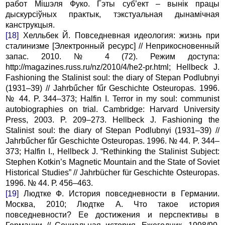
работ Мішэля Фуко. Гэты суб’ект – вынік працы
дыскурсіўных практык, тэкстуальная дынамічная
канструкцыя.
[18]
Хелльбек Й. Повседневная идеология: жизнь при
сталинизме [Электронный ресурс] // Неприкосновенный
запас. 2010. № 4 (72). Режим доступа:
http://magazines.russ.ru/nz/2010/4/he2-pr.html; Hellbeck J.
Fashioning the Stalinist soul: the diary of Stepan Podlubnyi
(1931–39) // Jahrbűcher fűr Geschichte Osteuropas. 1996.
№ 44. P. 344–373; Halfin I. Terror in my soul: communist
autobiographies on trial. Cambridge: Harvard University
Press, 2003. P. 209–273. Hellbeck J. Fashioning the
Stalinist soul: the diary of Stepan Podlubnyi (1931–39) //
Jahrbűcher fűr Geschichte Osteuropas. 1996. № 44. P. 344–
373; Halfin I., Hellbeck J. “Rethinking the Stalinist Subject:
Stephen Kotkin’s Magnetic Mountain and the State of Soviet
Historical Studies” // Jahrbücher für Geschichte Osteuropas.
1996. № 44. Р. 456–463.
[19]
Людтке Ф. История повседневности в Германии.
Москва, 2010; Людтке А. Что такое история
повседневности? Ее достижения и перспективы в