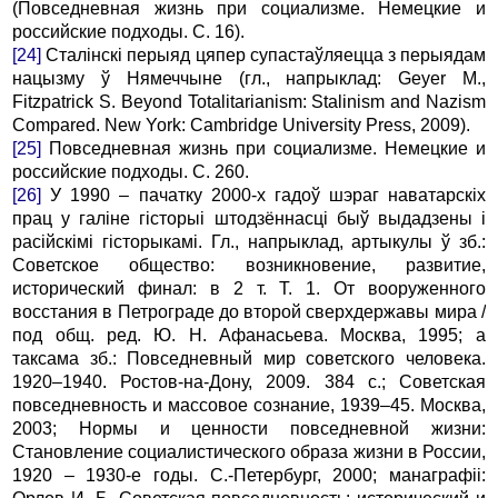
(Повседневная жизнь при социализме. Немецкие и
российские подходы. С. 16).
[24]
Сталінскі перыяд цяпер супастаўляецца з перыядам
нацызму ў Нямеччыне (гл., напрыклад: Geyer M.,
Fitzpatrick S. Beyond Totalitarianism: Stalinism and Nazism
Compared. New York: Cambridge University Press, 2009).
[25]
Повседневная жизнь при социализме. Немецкие и
российские подходы. C. 260.
[26]
У 1990 – пачатку 2000-х гадоў шэраг наватарскіх
прац у галіне гісторыі штодзённасці быў выдадзены і
расійскімі гісторыкамі. Гл., напрыклад, артыкулы ў зб.:
Советское общество: возникновение, развитие,
исторический финал: в 2 т. Т. 1. От вооруженного
восстания в Петрограде до второй сверхдержавы мира /
под общ. ред. Ю. Н. Афанасьева. Москва, 1995; а
таксама зб.: Повседневный мир советского человека.
1920–1940. Ростов-на-Дону, 2009. 384 с.; Советская
повседневность и массовое сознание, 1939–45. Москва,
2003; Нормы и ценности повседневной жизни:
Становление социалистического образа жизни в России,
1920 – 1930-е годы. С.-Петербург, 2000; манаграфіі: