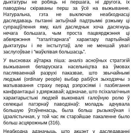
дыктатуры не робяць ні першага, ні другога, іх
паводзіны скіраваны перш за ўсё на выжыванне.
Натуральна, гэта не выключае неабходнасці
даследаваць пытанні актыўнай падтрымкі рэжыму ці
супраціўлення яму, калі даследчык хоча дасягнуць
нечага большага, чым проста пацвярджэння ці
абвяржэння “таталітарнага” характару партыйнай
дыктатуры і яе інстытутаў, але не меншай увагі
заслугоўвае і “маўклівая большасць”.
У высновах аўтарка піша: аналіз асноўных стратэгій
выжывання беларускага насельніцтва ва ўмовах
пасляваеннай разрухі паказвае, што звычайнымі
людзьмі (ordinary people) выбар рабіўся зыходзячы з
матывавання страху перад рэпрэсіямі і пазбягання
канфрантацыі з дзяржавай; адзначае, што псіхалагічныя
характарыстыкі людзей выконвалі галоўную ролю ў
селекцыі патэрнаў паводзінаў: моладзь адчувала
большую ўпэўненасць, была больш рызыкоўная і
ідэалістычная, у той час як старэйшае пакаленне было
больш асцярожным (316).
Неабходна адзначыць, што акцэнт у даследаванні