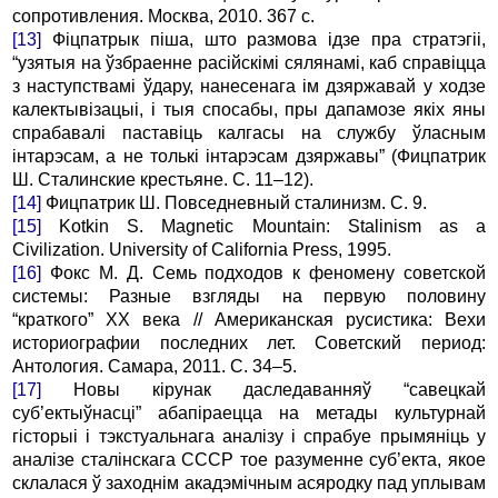
сопротивления. Москва, 2010. 367 с.
[13]
Фіцпатрык піша, што размова ідзе пра стратэгіі,
“узятыя на ўзбраенне расійскімі сялянамі, каб справіцца
з наступствамі ўдару, нанесенага ім дзяржавай у ходзе
калектывізацыі, і тыя спосабы, пры дапамозе якіх яны
спрабавалі паставіць калгасы на службу ўласным
інтарэсам, а не толькі інтарэсам дзяржавы” (Фицпатрик
Ш. Сталинские крестьяне. С. 11–12).
[14]
Фицпатрик Ш. Повседневный сталинизм. С. 9.
[15]
Kotkin S. Magnetic Mountain: Stalinism as a
Civilization. University of California Press, 1995.
[16]
Фокс М. Д. Семь подходов к феномену советской
системы: Разные взгляды на первую половину
“краткого” ХХ века // Американская русистика: Вехи
историографии последних лет. Советский период:
Антология. Самара, 2011. С. 34–5.
[17]
Новы кірунак даследаванняў “савецкай
суб’ектыўнасці” абапіраецца на метады культурнай
гісторыі і тэкстуальнага аналізу і спрабуе прымяніць у
аналізе сталінскага СССР тое разуменне суб’екта, якое
склалася ў заходнім акадэмічным асяродку пад уплывам