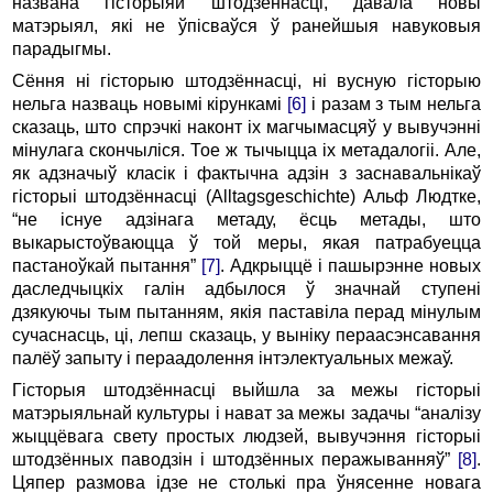
названа гісторыяй штодзённасці, давала новы
матэрыял, які не ўпісваўся ў ранейшыя навуковыя
парадыгмы.
Сёння ні гісторыю штодзённасці, ні вусную гісторыю
нельга назваць новымі кірункамі
[6]
і разам з тым нельга
сказаць, што спрэчкі наконт іх магчымасцяў у вывучэнні
мінулага скончыліся. Тое ж тычыцца іх метадалогіі. Але,
як адзначыў класік і фактычна адзін з заснавальнікаў
гісторыі штодзённасці (Alltagsgeschichte) Альф Людтке,
“не існуе адзінага метаду, ёсць метады, што
выкарыстоўваюцца ў той меры, якая патрабуецца
пастаноўкай пытання”
[7]
. Адкрыццё і пашырэнне новых
даследчыцкіх галін адбылося ў значнай ступені
дзякуючы тым пытанням, якія паставіла перад мінулым
сучаснасць, ці, лепш сказаць, у выніку пераасэнсавання
палёў запыту і пераадолення інтэлектуальных межаў.
Гісторыя штодзённасці выйшла за межы гісторыі
матэрыяльнай культуры і нават за межы задачы “аналізу
жыццёвага свету простых людзей, вывучэння гісторыі
штодзённых паводзін і штодзённых перажыванняў”
[8]
.
Цяпер размова ідзе не столькі пра ўнясенне новага