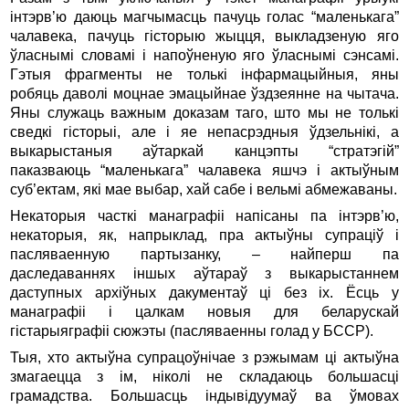
інтэрв’ю даюць магчымасць пачуць голас “маленькага”
чалавека, пачуць гісторыю жыцця, выкладзеную яго
ўласнымі словамі і напоўненую яго ўласнымі сэнсамі.
Гэтыя фрагменты не толькі інфармацыйныя, яны
робяць даволі моцнае эмацыйнае ўздзеянне на чытача.
Яны служаць важным доказам таго, што мы не толькі
сведкі гісторыі, але і яе непасрэдныя ўдзельнікі, а
выкарыстаныя аўтаркай канцэпты “стратэгій”
паказваюць “маленькага” чалавека яшчэ і актыўным
суб’ектам, які мае выбар, хай сабе і вельмі абмежаваны.
Некаторыя часткі манаграфіі напісаны па інтэрв’ю,
некаторыя, як, напрыклад, пра актыўны супраціў і
пасляваенную партызанку, – найперш па
даследаваннях іншых аўтараў з выкарыстаннем
даступных архіўных дакументаў ці без іх. Ёсць у
манаграфіі і цалкам новыя для беларускай
гістарыяграфіі сюжэты (пасляваенны голад у БССР).
Тыя, хто актыўна супрацоўнічае з рэжымам ці актыўна
змагаецца з ім, ніколі не складаюць большасці
грамадства. Большасць індывідуумаў ва ўмовах