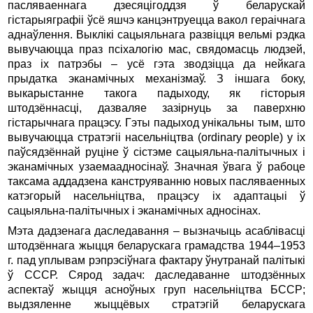
пасляваеннага дзесяцігоддзя ў беларускай
гістарыяграфіі ўсё яшчэ канцэнтруецца вакол гераічнага
аднаўлення. Выклікі сацыяльнага развіцця вельмі рэдка
вывучаюцца праз псіхалогію мас, свядомасць людзей,
праз іх патрэбы – усё гэта зводзіцца да нейкага
прыдатка эканамічных механізмаў. З іншага боку,
выкарыстанне такога падыходу, як гісторыя
штодзённасці, дазваляе зазірнуць за паверхню
гістарычнага працэсу. Гэты падыход унікальны тым, што
вывучаюцца стратэгіі насельніцтва (ordinary people) у іх
паўсядзённай руціне ў сістэме сацыяльна-палітычных і
эканамічных узаемаадносінаў. Значная ўвага ў рабоце
таксама аддадзена канструяванню новых пасляваенных
катэгорый насельніцтва, працэсу іх адаптацыі ў
сацыяльна-палітычных і эканамічных адносінах.
Мэта дадзенага даследавання – вызначыць асаблівасці
штодзённага жыцця беларускага грамадства 1944–1953
г. пад уплывам рэпрэсіўнага фактару ўнутранай палітыкі
ў СССР. Сярод задач: даследаванне штодзённых
аспектаў жыцця асноўных груп насельніцтва БССР;
выдзяленне жыццёвых стратэгій беларускага