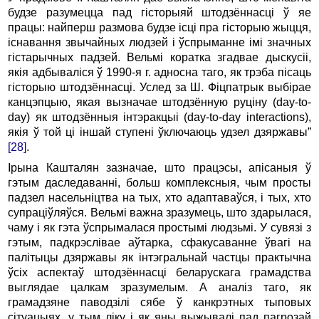
будзе разумецца пад гісторыяй штодзённасці ў яе
працы: найперш размова будзе ісці пра гісторыю жыцця,
існавання звычайных людзей і ўспрыманне імі значных
гістарычных падзей. Вельмі коратка згадвае дыскусіі,
якія адбываліся ў 1990-я г. адносна таго, як трэба пісаць
гісторыю штодзённасці. Услед за Ш. Фіцпатрык выбірае
канцэпцыю, якая вызначае штодзённую руціну (day-to-
day) як штодзённыя інтэракцыі (day-to-day interactions),
якія ў той ці іншай ступені ўключаюць удзел дзяржавы”
[28]
.
Ірына Кашталян зазначае, што працэсы, апісаныя ў
гэтым даследаванні, больш комплексныя, чым просты
падзел насельніцтва на тых, хто адаптаваўся, і тых, хто
супраціўляўся. Вельмі важна зразумець, што здарылася,
чаму і як гэта ўспрымалася простымі людзьмі. У сувязі з
гэтым, падкрэслівае аўтарка, сфакусаванне ўвагі на
палітыцы дзяржавы як інтэгральнай частцы практычна
ўсіх аспектаў штодзённасці беларускага грамадства
выглядае цалкам зразумелым. А аналіз таго, як
грамадзяне паводзілі сябе ў канкрэтных тыповых
сітуацыях, у тым ліку і як яны выжывалі пад пагрозай