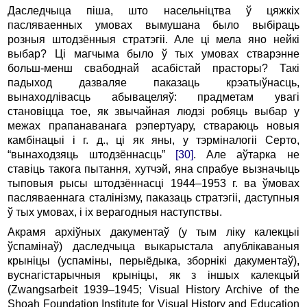
Даследчыца піша, што насельніцтва ў цяжкіх
пасляваенных умовах вымушана было выбіраць
розныя штодзённыя стратэгіі. Але ці мела яно нейкі
выбар? Ці магчыма было ў тых умовах стварэнне
больш-менш свабоднай асабістай прасторы? Такі
падыход дазваляе паказаць крэатыўнасць,
вынаходлівасць абывацеляў: прадметам увагі
становіцца тое, як звычайная людзі робяць выбар у
межах прапанаванага рэпертуару, ствараюць новыя
камбінацыі і г. д., ці як яны, у тэрміналогіі Серто,
“вынаходзяць штодзённасць”
[30]
. Але аўтарка не
ставіць такога пытання, хутчэй, яна спрабуе вызначыць
тыповыя рысы штодзённасці 1944–1953 г. ва ўмовах
пасляваеннага сталінізму, паказаць стратэгіі, даступныя
ў тых умовах, і іх верагодныя наступствы.
Акрамя архіўных дакументаў (у тым ліку калекцыі
ўспамінаў) даследчыца выкарыстала апублікаваныя
крыніцы (успаміны, перыёдыка, зборнікі дакументаў),
вуснагістарычныя крыніцы, як з іншых калекцый
(Zwangsarbeit 1939–1945; Visual History Archive of the
Shoah Foundation Institute for Visual History and Education