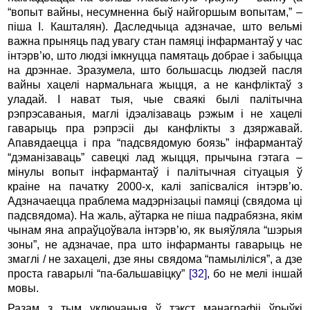
“вопыт вайны, несумненна быў найгоршым вопытам,” –
піша І. Кашталян). Даследчыца адзначае, што вельмі
важна прыняць пад увагу стан памяці інфармантаў у час
інтэрв’ю, што людзі імкнуцца памятаць добрае і забыцца
на дрэннае. Зразумела, што большасць людзей пасля
вайны хацелі нармальнага жыцця, а не канфліктаў з
уладай. І нават тыя, чые сваякі былі палітычна
рэпрэсаваныя, маглі ідэалізаваць рэжым і не хацелі
гаварыць пра рэпрэсіі ды канфлікты з дзяржавай.
Апавядаецца і пра “падсвядомую боязь” інфармантаў
“дэманізаваць” савецкі лад жыцця, прычына гэтага –
мінулы вопыт інфармантаў і палітычная сітуацыя ў
краіне на пачатку 2000-х, калі запісваліся інтэрв’ю.
Адзначаецца праблема мадэрнізацыі памяці (свядома ці
падсвядома). На жаль, аўтарка не піша падрабязна, якім
чынам яна апраўцоўвала інтэрв’ю, як выяўляла “шэрыя
зоны”, не адзначае, пра што інфарманты гаварыць не
змаглі / не захацелі, дзе яны свядома “памыліліся”, а дзе
проста гаварылі “па-бальшавіцку”
[32]
, бо не мелі іншай
мовы.
Разам з тым уключаныя ў тэкст манаграфіі ўрыўкі