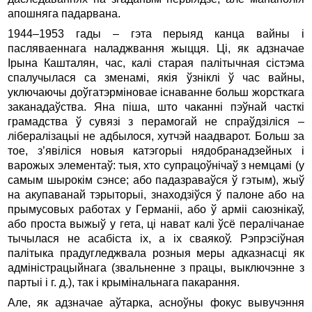
апошняга падарвана.
1944–1953 гады – гэта перыяд канца вайны і
пасляваеннага наладжвання жыцця. Ці, як адзначае
Ірына Кашталян, час, калі старая палітычная сістэма
спалучылася са зменамі, якія ўзніклі ў час вайны,
уключаючы доўгатэрміновае існаванне больш жорсткага
заканадаўства. Яна піша, што чаканні пэўнай часткі
грамадства ў сувязі з перамогай не спраўдзіліся –
лібералізацыі не адбылося, хутчэй наадварот. Больш за
тое, з’явіліся новыя катэгорыі нядобранадзейных і
варожых элементаў: тыя, хто супрацоўнічаў з немцамі (у
самым шырокім сэнсе; або падазраваўся ў гэтым), жыў
на акупаванай тэрыторыі, знаходзіўся ў палоне або на
прымусовых работах у Германіі, або ў арміі саюзнікаў,
або проста выжыў у гета, ці нават калі ўсё пералічанае
тычылася не асабіста іх, а іх сваякоў. Рэпрэсіўная
палітыка прадугледжвала розныя меры адказнасці як
адміністрацыйнага (звальненне з працы, выключэнне з
партыі і г. д.), так і крымінальнага пакарання.
Але, як адзначае аўтарка, асноўны фокус вывучэння