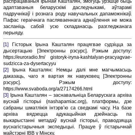
распрацаваныя Ірынай Кашталян, змогуць урэшце быць
адаптаваныя беларускімі даследчыкамі, аўтарамі
падручнікаў і рознага роду навучальных дапаможнікаў.
Пафас гераічнага пасляваеннага аднаўлення не можа
засланіць сабой усю складанасць разгледжанага
перыяду.
[1]
Гісторык Ірына Кашталян працягвае судзіцца за
дысертацыю [Электронны рэсурс]. Рэжым доступу:
https://euroradio.fm/ gistoryk-iryna-kashtalyan-pracyagvae-
sudzicca-za-dysertacyyu
[2]
Ірына Кашталян: Немцы далі мне магчымасьць
даказаць, чаго я вартая як навуковец [Электронны
рэсурс]. Рэжым доступу:
https://www.svaboda.org/a/27174266.html
[3]
Ірына Кашталян – заснавальніца Беларускага архіва
вуснай гісторыі (nashapamiac.org), платформы, дзе
сабраны шматлікія інтэрв’ю са сведкамі часу. На базе
архіва вядзецца адукацыйная дзейнасць па
выкарыстанні метадаў вуснай гісторыі, праводзяцца
вуснагістарычныя экспедыцыі. Працуе ў гістарычнай
майстэрні IBB у Мінску.