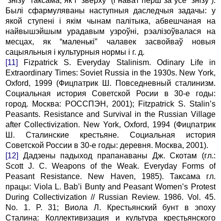
“знізу” таксама, як і “зверху” (і нават перш за ўсё “знізу”).
Былі сфармуляваны наступныя даследчыя задачы: у
якой ступені і якім чынам палітыка, абвешчаная на
найвышэйшым урадавым узроўні, рэалізоўвалася на
месцах, як “маленькі” чалавек засвойваў новыя
сацыяльныя і культурныя нормы і г. д.
[11]
Fizpatrick S. Everyday Stalinism. Odinary Life in
Extraordinary Times: Soviet Russia in the 1930s. New York,
Oxford, 1999 (Фицпатрик Ш. Повседневный сталинизм.
Социальная история Советской Росии в 30-е годы:
город. Москва: РОССПЭН, 2001); Fitzpatrick S. Stalin’s
Peasants. Resistance and Survival in the Russian Village
after Collectivization. New York, Oxford, 1994 (Фицпатрик
Ш. Сталинские крестьяне. Социальная история
Советской России в 30-е годы: деревня. Москва, 2001).
[12]
Дадзены падыход прапанаваны Дж. Скотам (гл.:
Scott J. C. Weapons of the Weak. Everyday Forms of
Peasant Resistanсе. New Haven, 1985). Таксама гл.
працы: Viola L. Bab’i Bunty and Peasant Women’s Protest
During Collectivization // Russian Review. 1986. Vol. 45.
No. 1. P. 31; Виола Л. Крестьянский бунт в эпоху
Сталина: Коллективизация и культура крестьянского