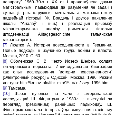
павароту” 1960–70-х г. XX ст. і прадстаўлена двума
магістральнымі падыходамі да разумення яе задач і
сутнасці: рэканструкцыя ментальнага макракантэксту
падзейнай гісторыі (Ф. Брадэль і другое пакаленне
школы “Аналаў” і інш.) і рэалізацыя прыёмаў
мікрагістарычнага аналізу (нямецкая гісторыя
штодзённасці Alltagsgeschichte і італьянская
мікрагісторыя).
[7]
Людтке А. История повседневности в Германии.
Новые подходы к изучению труда, войны и власти.
Москва, 2010. С. 60.
[8]
Оболенская С. В. Некто Йозеф Шефер, солдат
гитлеровского вермахта. Индивидуальная биография
как опыт исследования “истории повседневности”
[Электронный ресурс] // Одиссей. Москва, 1996. Режим
доступа: http://krotov.info/libr_min/15_o/ di/ssey_1996.htm.
[9]
Тамсама.
[10]
Шэраг вучоных на чале з амерыканскай
даследчыцай Ш. Фіцпатрык у 1980-я г. выступілі за
перагляд (рэвізіянізм) ранейшых падыходаў. Ш.
Фіцпатрык заклікала гісторыкаў да вывучэння сталінізму