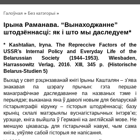
Галоўная
»
Без катэгорыі
»
Ірына Раманава. “Вынаходжанне”
штодзённасці: як і што мы даследуем*
* Kashtalian, Iryna. The Repreccive Factors of the
USSR’s Internal Policy and Everyday Life of the
Belarussian Society (1944–1953). Wiesbaden,
Harrassowitz Verlag, 2016. XIII, 345 p. (Historische
Belarus-Studien 5)
Выхад у свет рэцэнзаванай кнігі Ірыны Кашталян – з’ява
знакавая па шэрагу прычын: гэта першае
манаграфічнае даследаванне па названых тэме і
перыядзе; выканана яна ў даволі новым для беларускай
гістарыяграфіі кірунку – гісторыя штодзённасці; базу
крыніц склалі матэрыялы вуснагістарычных інтэрв’ю;
урэшце, кніга выйшла ў Германіі на англійскай мове. Не
меншую цікавасць для гістарычнай навукі, чым сама
кніга, уяўляе сабой гісторыя яе напісання.