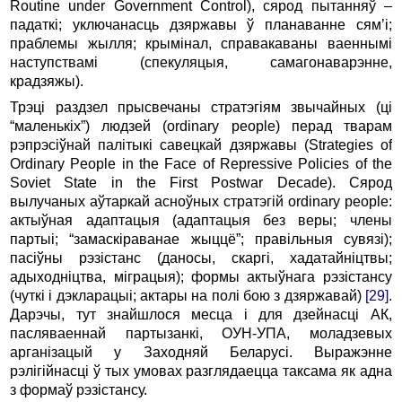
Routine under Government Control), сярод пытанняў –
падаткі; уключанасць дзяржавы ў планаванне сям’і;
праблемы жылля; крымінал, справакаваны ваеннымі
наступствамі (спекуляцыя, самагонаварэнне,
крадзяжы).
Трэці раздзел прысвечаны стратэгіям звычайных (ці
“маленькіх”) людзей (ordinary people) перад тварам
рэпрэсіўнай палітыкі савецкай дзяржавы (Strategies of
Ordinary People in the Face of Repressive Policies of the
Soviet State in the First Postwar Decade). Сярод
вылучаных аўтаркай асноўных стратэгій ordinary people:
актыўная адаптацыя (адаптацыя без веры; члены
партыі; “замаскіраванае жыццё”; правільныя сувязі);
пасіўны рэзістанс (даносы, скаргі, хадатайніцтвы;
адыходніцтва, міграцыя); формы актыўнага рэзістансу
(чуткі і дэкларацыі; актары на полі бою з дзяржавай)
[29]
.
Дарэчы, тут знайшлося месца і для дзейнасці АК,
пасляваеннай партызанкі, ОУН-УПА, моладзевых
арганізацый у Заходняй Беларусі. Выражэнне
рэлігійнасці ў тых умовах разглядаецца таксама як адна
з формаў рэзістансу.