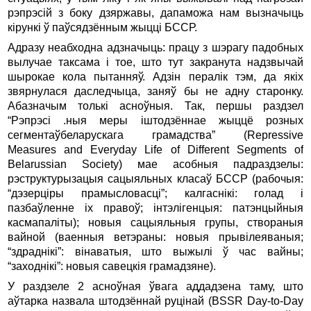
рэпрэсій з боку дзяржавы, дапаможа нам вызначыць
кірункі ў паўсядзённым жыцці БССР.
Адразу неабходна адзначыць: працу з шэрагу падобных
вылучае таксама і тое, што тут закранута надзвычай
шырокае кола пытанняў. Адзін пералік тэм, да якіх
звярнулася даследчыца, заняў бы не адну старонку.
Абазначым толькі асноўныя. Так, першы раздзел
“Рэпрэсі .ныя меры іштодзённае жыццё розных
сегментаўбеларускага грамадства” (Repressive
Measures and Everyday Life of Different Segments of
Belarussian Society) мае асобныя падраздзелы:
рэструктурызацыя сацыяльных класаў БССР (рабочыя:
“дэзерціры прамысловасці”; калгаснікі: голад і
пазбаўленне іх правоў; інтэлігенцыя: патэнцыйныя
касмапаліты); новыя cацыяльныя групы, створаныя
вайной (ваенныя ветэраны: новыя прывілеяваныя;
“здраднікі”: вінаватыя, што выжылі ў час вайны;
“заходнікі”: новыя савецкія грамадзяне).
У раздзеле 2 асноўная ўвага аддадзена таму, што
аўтарка назвала штодзённай руцінай (BSSR Day-to-Day