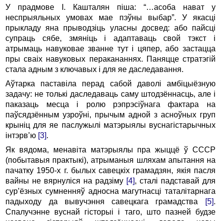
У прадмове І. Кашталян піша: “…асоба нават у
неспрыяльных умовах мае пэўны выбар”. У якасці
прыкладу яна прыводзіць уласны досвед: або пайсці
супраць сябе, змяніць і адаптаваць свой тэкст і
атрымаць навуковае званне тут і цяпер, або застацца
пры сваіх навуковых перакананнях. Паняцце стратэгій
стала адным з ключавых і для яе даследавання.
Аўтарка паставіла перад сабой даволі амбіцыёзную
задачу: не толькі даследаваць саму штодзённасць, але і
паказаць месца і ролю рэпрэсіўнага фактара на
паўсядзённым узроўні, прычым адной з асноўных груп
крыніц для яе паслужылі матэрыялы вуснагістарычных
інтэрв’ю
[3]
.
Як вядома, менавіта матэрыялы пра жыццё ў СССР
(побытавыя практыкі), атрыманыя шляхам апытання на
пачатку 1950-х г. былых савецкіх грамадзян, якія пасля
вайны не вярнуліся на радзіму
[4]
, сталі падставай для
сур’ёзных сумненняў адносна магутнасці таталітарнага
падыходу да вывучэння савецкага грамадства
[5]
.
Спалучэнне вуснай гісторыі і таго, што пазней будзе