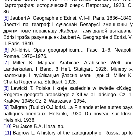
Картография: исторический очерк. Петроград, 1923. С.
86.
[5]
Jaubert A. Geographie d’Edrisi. V. I–II. Paris, 1836–1840.
Звесткi па геагpафii сучаснай Белаpусi змешчаны ў
дpугiм томе пеpакладу Жабеpа, таму далей цытаваны
Edrisi тpэба pазумець як Jaubert A. Geographie d’Edrisi. V.
II. Paris, 1840.
[6]
Al–Idrisi. Opus geographicum… Fasc. 1–6. Neapoli;
Romae. 1970–1976.
[7]
Miller K. Mappae Arabicae. Arabische Welt und
Landerkarten. I Band, 3 Heft. Stuttgart, 1926. Мiлеpу ж
належыць i публiкацыя ўласна мапы Iдpысi: Miller K.
Charta Rogeriana. Stuttgart, 1928.
[8]
Lewicki T. Polska i kraje sąsiednie w świetłe «Księgi
Rogera» geografa arabskiego z XII w. al–Idrisiego. Cz. 1.
Kraków, 1945; Cz. 2. Warszawa, 1954.
[9]
Tallgren (Tuulio) O.J.Idrisi. La Finlande et les autres pays
baltiques orientaux. Helsinki, 1930; Du noveau sur Idrisi.
Helsinki, 1936.
[10]
Рыбаков Б.А. Назв. пр.
[11]
Bagrow L. A history of the cartography of Russia up to