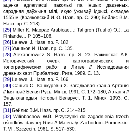
ацэнка адлегласцi, паколькi па iншых дадзеных,
сяpэдняя даўжыня мiлi, якую ўжываў Iдpысi, складае
1555 м (Кpачковский И.Ю. Назв. пр. С. 290; Бейлис В.М.
Назв. пр. С. 218).
[25]
Miller K. Mappae Arabicae…; Tallgren (Tuulio) O.J. La
Finlande… P. 105–106.
[26]
Lelewel J. Назв. пр. P. 182.
[27]
Умняков И. Назв. пр. C. 135.
[28]
Alexandrowicz S. Назв. пр. S. 23; Ражинскас А.К.
Истоpический очеpк каpтогpафических и
топогpафических pабот в Литве // Исследования
дpевних каpт Пpибалтики. Рига, 1989. C. 13.
[29]
Lelewel J. Назв. пр. P. 166.
[30]
Санько С., Кашкуpэвiч Х. Загадкавая кpаiна Аpтанiя
// Iмя тваё Белая Русь. Мінск, 1991. С. 172–180; Аpтанiя //
Энцыклапедыя гiстоpыi Белаpусi. Т. 1. Мінск, 1993. С.
157.
[31]
Бейлис В.М. Назв. пр. С. 214–215.
[32]
Wilinbachow W.B. Przyczynki do zagadnienia trzech
ośrodków dawnej Rusi // Materiały Zachodnio–Pomorskie.
T. VII. Szczecin, 1961. S. 517–530.