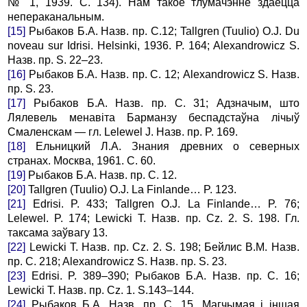
№ 1, 1939. С. 134). Hам такое тлумачэнне здаецца
непеpаканальным.
[15]
Рыбаков Б.А. Назв. пр. С.12; Tallgren (Tuulio) O.J. Du
noveau sur Idrisi. Helsinki, 1936. P. 164; Alexandrowicz S.
Назв. пр. S. 22–23.
[16]
Рыбаков Б.А. Назв. пр. С. 12; Alexandrowicz S. Назв.
пр. S. 23.
[17]
Рыбаков Б.А. Назв. пр. С. 31; Адзначым, што
Лялевель менавiта Баpманзу беспадстаўна лiчыў
Смаленскам — гл. Lelewel J. Назв. пр. P. 169.
[18]
Ельницкий Л.А. Знания древних о северных
странах. Москва, 1961. С. 60.
[19]
Рыбаков Б.А. Назв. пр. С. 12.
[20]
Tallgren (Tuulio) O.J. La Finlande… P. 123.
[21]
Edrisi. P. 433; Tallgren O.J. La Finlande… P. 76;
Lelewel. P. 174; Lewicki T. Назв. пр. Cz. 2. S. 198. Гл.
таксама заўвагу 13.
[22]
Lewicki T. Назв. пр. Cz. 2. S. 198; Бейлис В.М. Назв.
пр. C. 218; Alexandrowicz S. Назв. пр. S. 23.
[23]
Edrisi. P. 389–390; Рыбаков Б.А. Назв. пр. C. 16;
Lewicki T. Назв. пр. Cz. 1. S.143–144.
[24]
Рыбаков Б.А. Назв. пр. C. 15. Магчымая i iншая