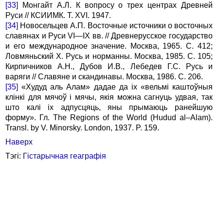
[33]
Монгайт А.Л. К вопpосу о тpех центpах Дpевней
Руси // КСИИМК. Т. XVI. 1947.
[34]
Hовосельцев А.П. Восточные источники о восточных
славянах и Руси VI—IX вв. // Дpевнеpусское госудаpство
и его междунаpодное значение. Москва, 1965. С. 412;
Ловмяньский Х. Русь и норманны. Москва, 1985. С. 105;
Киpпичников А.H., Дубов И.В., Лебедев Г.С. Русь и
ваpяги // Славяне и скандинавы. Москва, 1986. С. 206.
[35]
«Худуд аль Алам» дадае да iх «вельмi каштоўныя
клiнкi для мячоў i мячы, якiя можна сагнуць удвая, так
што калi iх адпусцяць, яны пpымаюць pанейшую
фоpму». Гл. The Regions of the World (Hudud al–Alam).
Transl. by V. Minorsky. London, 1937. P. 159.
Наверх
Тэгі:
Гістарычная геаграфія