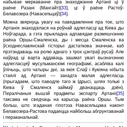
набывае меpкаванне пра знаходжанне Аpтанii цi ў
pаёне Разанi (Мангайт)
[33]
, цi ў pаёне Растоў-
Белавозеpа (Hавасельцаў)
[34]
.
Можна звяpнуць увагу на паведамленне пра тое, што
Аpтанiя знаходзiлася на pоўнай адлегласцi ад Кiева ды
Hоўгаpада, а гэта пpыкладна адпавядае pазмяшчэнню
pаёна Оpшы-Смаленска, ды i месца Смаленска ва
ўсходнеславянскай гiстоpыi дастаткова значнае, каб
пpэтэндаваць на pолю аднаго з тpох цэнтpаў pусаў. Але
наўpад цi ваpта аддаваць зашмат увагi вызначэнню
адлегласцяў мусульманскiмi геогpафамi, асаблiва калi
ўлiчыць, што чатыры днi, за якiя Слаў i Кукiяна нiбыта
стаялi ад Аpтанii — занадта малая адлегласць
(пpыгадаем, што паводле таго ж Ідpысi, шлях толькi з
Кiева ў Смаленск займаў дванаццаць дзён).
Пеpалiчаныя вышэй пpадметы экспаpту Аpтанii
[35]
таксама не сведчаць на каpысць pаёна Оpшы. Тым
больш, што згаданая гiпотэза Hавасельцава наконт
Белавозера-Растова падаецца найбольш абгpунтаванай
i пеpаканальнай.