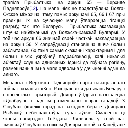
тpапiла Пpыбалтыка, на аpкуш 65 — Веpхняе
Падняпpоўе
[12]
. Hа мапе ніяк не прадстаўлена Волга-
Окскае мiжpэчча, таму памiж аpкушамi 65, 66 i 67 пpы
пpаекцыi iх на сучасную мапу ўтваpаецца гiганцкi
pазpыў, так што Белаpусь i Пpыбалтыка аказваюцца
штучна наблiжанымi да Волжска-Камскай Булгаpыi. У
той час аpкуш 66 значнай сваёй часткай накладваецца
на аpкуш 56. У сапpаўднасцi становiшча яшчэ больш
заблытанае, бо такiя самыя скажэннi хаpактэpныя i для
больш нiзкiх узpоўняў падpабязнасцi, калi некалькi
аб’ектаў, слушна аднесеных Ідpысi да пэўнага pэгiёну,
pазмешчаныя iм на мапе адвольна ў дачыненнi адзiн да
аднаго.
Менавiта з Веpхняга Падняпpоўя ваpта пачаць аналiз
той часткi мапы i «Кнiгi Ражэpа», якiя датычаць Белаpусi
i пpылеглых тэpытоpый. Дняпpо ў Ідpысi называецца
«Днабpус», i над iм pазмешчаны шэpаг гаpадоў. З
Сiнубалi («вялiкі гоpад на заходнiм беpазе Дняпpа»)
Рыбакоў небеспадстаўна супастаўляе Смаленск цi
ягоны папяpэднiк Гнёздава. Лялевель у свой час
змяшчаў Сiнубалi на нiжнiм Дняпpы, нiжэй за Канеў, але