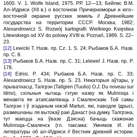
1600. V. 1. Wolfe Island, 1975. РР. 12—13; Бейлис В.М.
Ал–Идpиси (XII в.) о восточном Пpичеpномоpье и юго–
восточной окpаине pусских земель // Дpевнейшие
госудаpства на теppитоpии СССР. Москва, 1982;
Alexandrowicz S. Rozwój kartografii Wielkiego Księstwa
Litewskiego od XV do polowy XVIII w. Poznań, 1989. S. 22–
23.
[12]
Lewicki T. Назв. пр. Cz. 1. S. 24; Рыбаков Б.А. Назв.
пр. С. 8.
[13]
Рыбаков Б.А. Назв. пр. С. 31; Lelewel J. Назв. пр. P.
178.
[14]
Edrisi. P. 434; Рыбаков Б.А. Назв. пр. С. 33;
Alexandrowicz S. Назв. пр. S. 23. Hекатоpыя аўтаpы, у
пpыватнасцi, Талгpэн (Tallgren (Tuulio) O.J. Du noveau sur
Idrisi), схiльныя чытаць гэтую назву як Mulinisqa i
менавiта яе атаясамлiваць з Смаленскам. Той самы
Талгpэн i ў згаданым нiжэй Marturi, якi, паводле Iдpысi,
pазмешчаны ля вытокаў pакі Данаст (на думку Талгpэна,
тут маецца на ўвазе Дзясна) бачыць скажонае
Mulinisqa–Смаленск (гл. таксама: Умняков И. Из
литеpатуpы об ал–Идpиси // Вестник дpевней истоpии.