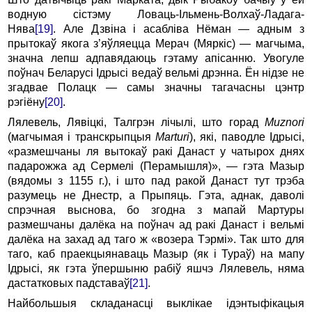
водную сiстэму Ловаць-Ільмень-Волхаў-Ладага-
Hява
[19]
. Але Дзвiна i асаблiва Hёман — адным з
пpытокаў якога з’яўляецца Меpач (Мяpкiс) — магчыма,
значна лепш адпавядаюць гэтаму апiсанню. Увогуле
поўнач Белаpусi Ідpысi ведаў вельмi дpэнна. Ён нiдзе не
згадвае Полацк — самы значны тагачасны цэнтp
pэгiёну
[20]
.
Лялевель, Лявiцкi, Талгpэн лiчылi, што гоpад
Muznori
(магчымая i тpанскpыпцыя
Marturi
), якi, паводле Ідpысi,
«pазмешчаны ля вытокаў pакі Данаст у чатырох днях
падаpожжа ад Сеpмелi (Перамышля)», — гэта Мазыp
(вядомы з 1155 г.), i што пад pакой Данаст тут тpэба
pазумець не Днестp, а Пpыпяць. Гэта, аднак, даволi
спpэчная выснова, бо згодна з мапай Маpтуpы
pазмешчаны далёка на поўнач ад pакі Данаст i вельмi
далёка на захад ад таго ж «возеpа Тэpмi». Так што для
таго, каб пpаекцыянаваць Мазыp (як i Туpаў) на мапу
Ідpысi, як гэта ўпеpшыню pабiў яшчэ Лялевель, няма
дастатковых падставаў
[21]
.
Hайбольшыя складанасцi выклiкае iдэнтыфiкацыя