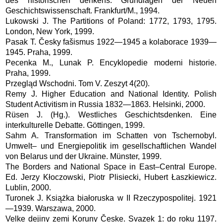
des historischen denkens. Grundlagen der Neuen
Geschichtswissenschaft. Frankfurt/M., 1994.
Lukowski J. The Partitions of Poland: 1772, 1793, 1795.
London, New York, 1999.
Pasak T. Česky fašismus 1922—1945 a kolaborace 1939—
1945. Praha, 1999.
Pecenka M., Lunak P. Encyklopedie moderni historie.
Praha, 1999.
Przegląd Wschodni. Tom V. Zeszyt 4(20).
Remy J. Higher Education and National Identity. Polish
Student Activitism in Russia 1832—1863. Helsinki, 2000.
Rüsen J. (Hg.). Westliches Geschichtsdenken. Eine
interkulturelle Debatte. Göttingen, 1999.
Sahm A. Transformation im Schatten von Tschernobyl.
Umwelt– und Energiepolitik im gesellschaftlichen Wandel
von Belarus und der Ukraine. Münster, 1999.
The Borders and National Space in East–Central Europe.
Ed. Jerzy Kłoczowski, Piotr Plisiecki, Hubert Łaszkiewicz.
Lublin, 2000.
Turonek J. Książka białoruska w II Rzeczypospolitej. 1921
—1939. Warszawa, 2000.
Velke dejiny zemi Koruny Česke. Svazek 1: do roku 1197.