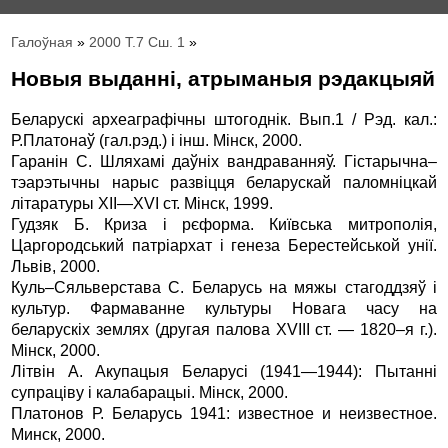
Галоўная
»
2000 Т.7 Сш. 1
»
Новыя выданні, атрыманыя рэдакцыяй
Беларускі археаграфічны штогоднік. Вып.1 / Рэд. кал.:
Р.Платонаў (гал.рэд.) і інш. Мінск, 2000.
Гаранін С. Шляхамі даўніх вандраванняў. Гістарычна–
тэарэтычны нарыс развіцця беларускай паломніцкай
літаратуры ХII—ХVI ст. Мінск, 1999.
Гудзяк Б. Криза і рєфoрма. Київська митрополія,
Царгородський патріархат і генеза Берестейськой унії.
Львів, 2000.
Куль–Сяльверстава С. Беларусь на мяжы стагоддзяў і
культур. Фармаванне культуры Новага часу на
беларускіх землях (другая палова ХVIII ст. — 1820–я г.).
Мінск, 2000.
Літвін А. Акупацыя Беларусі (1941—1944): Пытанні
супраціву і калабарацыі. Мінск, 2000.
Платонов Р. Беларусь 1941: известное и неизвестное.
Минск, 2000.