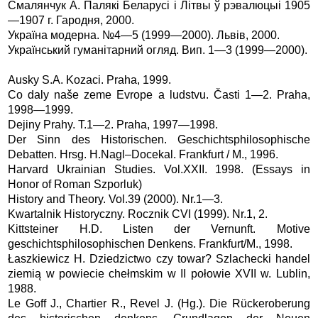
Смалянчук А. Палякі Беларусі і Літвы ў рэвалюцыі 1905
—1907 г. Гародня, 2000.
Україна модерна. №4—5 (1999—2000). Львів, 2000.
Український гуманітарний огляд. Вип. 1—3 (1999—2000).
Ausky S.A. Kozaci. Praha, 1999.
Co daly naše zeme Evrope a ludstvu. Časti 1—2. Praha,
1998—1999.
Dejiny Prahy. T.1—2. Praha, 1997—1998.
Der Sinn des Historischen. Geschichtsphilosophische
Debatten. Hrsg. H.Nagl–Docekal. Frankfurt / M., 1996.
Harvard Ukrainian Studies. Vol.XXII. 1998. (Essays in
Honor of Roman Szporluk)
History and Theory. Vol.39 (2000). Nr.1—3.
Kwartalnik Historyczny. Rocznik CVI (1999). Nr.1, 2.
Kittsteiner H.D. Listen der Vernunft. Motive
geschichtsphilosophischen Denkens. Frankfurt/M., 1998.
Łaszkiewicz H. Dziedzictwo czy towar? Szlachecki handel
ziemią w powiecie chełmskim w II połowie XVII w. Lublin,
1988.
Le Goff J., Chartier R., Revel J. (Hg.). Die Rückeroberung