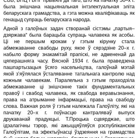
СВБ, БНЦ і БНГ прывялі да таго, што на пачатку 30–х г.
была знішчана нацыянальная інтэлектуальная эліта
беларускага грамадства, а гэта можна кваліфікаваць як
генацыд супраць беларускага народа.
Адной з галоўных задач створанай сістэмы „партыя–
дзяржава“ была барацьба супраць чалавека як асобы.
Ці не першым крокам у гэтым кірунку стала
абмежаванне свабоды руху, якое ў сярэдзіне 20–х г.
набыло форму знакамітай прапіскі, не адмененай да
цяперашняга часу. Вясной 1934 г. была праведзена
пашпартызацыя ўсяго насельніцтва, галоўнай мэтай
якой з’яўлялася ўсталяванне татальнага кантролю над
кожным чалавекам. Паралельна з гэтым праходзіла
абмежаванне ці знішчэнне такіх фундаментальных
правоў і свабод чалавека, як свабода веравы­знання,
права на атрыманне інфармацыі, права на свабоду
слова. Важная роля ў гэтым належала Галоўліту, які на
пачатку 20–х г. поўнасцю кантраляваў выпуск
друкаванай прадукцыі. Т.Процька сцвярджае, што
ідэалагічны тэрор, які ажыццяўляўся рэспубліканскім
Галоўлітам, па эфектыўнасці ўздзеяння на грамадства