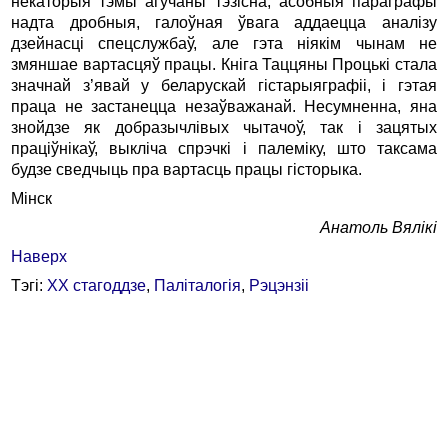
некаторыя тэмы агучаны тэзісна, асобныя параграфы
надта дробныя, галоўная ўвага аддаецца аналізу
дзейнасці спецслужбаў, але гэта ніякім чынам не
змяншае вартасцяў працы. Кніга Таццяны Процькі стала
значнай з’явай у беларускай гістарыяграфіі, і гэтая
праца не застанецца незаўважанай. Несумненна, яна
знойдзе як добразычлівых чытачоў, так і зацятых
праціўнікаў, выклі­ча спрэчкі і палеміку, што таксама
будзе сведчыць пра вартасць працы гісторыка.
Мінск
Анатоль Вялікі
Наверх
Тэгі:
XX стагоддзе
,
Паліталогія
,
Рэцэнзіі