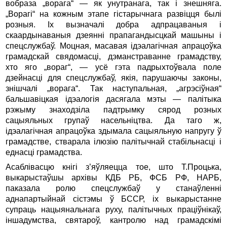
вобраза „ворага“ — як унутранага, так і знешняга.
„Ворагі“ на кожным этапе гістарычнага развіцця былі
розныя. Іх вызначалі добра адпрацаваныя і
скаардынаваныя дзеянні прапагандысцкай машыны і
спецслужбаў. Моцная, масавая ідэалагічная апрацоўка
грамадскай свядомасці, дэманстраванне грамадству,
хто яго „вораг“, — усё гэта падрыхтоўвала поле
дзейнасці для спецслужбаў, якія, парушаючы законы,
знішчалі „ворага“. Так наступальная, „агрэсіўная“
бальшавіцкая ідэалогія дасягала мэты — палітыка
рэжыму знаходзіла падтрымку сярод розных
сацыяльных групаў насельніцтва. Да таго ж,
ідэалагічная апрацоўка здымала сацыяльную напругу ў
грамадстве, стварала ілюзію палітычнай стабільнасці і
еднасці грамадства.
Асаблівасцю кнігі з’яўляецца тое, што Т.Процька,
выкарыстаўшы архівы КДБ РБ, ФСБ РФ, НАРБ,
паказала ролю спецслужбаў у станаўленні
аднапартыйнай сістэмы ў БССР, іх выкарыстанне
супраць нацыянальнага руху, палітычных праціўнікаў,
іншадумства, святароў, кантролю над грамадскімі