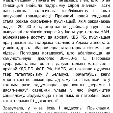
мадэрнізацыяй“. Нельга не пагадзіцца з ёй, што гэтая
тэндэнцыя знайшла падтрымку сярод значнай часткі
насельніцтва, палітычнага істэблішменту і нават
навуковай грамадскасці. Праявамі новай тэндэнцыі
стала рэзкае скарачэнне публікацый, якія закранаюць
падзеі 20—30–х г., згортванне дзейнасці групы па
вывучэнні сталінскіх рэпрэсій у Інстытуце гісторы НАН,
абмежаванне доступу да архіваў КДБ РБ, публікацыя
прац адыёзнага гісторыка–сталініста Адама Залескага,
у якіх адкрыта абараняецца таталітарная сістэма і яе
лідэры. Поглядам артадоксаў, што абапіраюцца на
камуністычную ідэалогію 30—50–х г., Т.Процька
супрацьпаставіла вялізны дакументальны матэрыял з
архіваў КДБ РБ, ФСБ РФ, НАРБ, які паказвае жудасны
твар таталітарызму ў Беларусі. Прачытаўшы кнігу,
многія калі не адмовяцца ад камуністычных ідэй, то ў
кожным разе задумаюцца пра кошты „перамог і
дасягненняў“ савецкай улады ў час будаўніцтва
сацыялізму. Задумаюцца і над тым, ці патрэбны былі
такія „перамогі“ і „дасягненні“.
Зразумела, у кнізе ёсць і недахопы. Прыкладам,