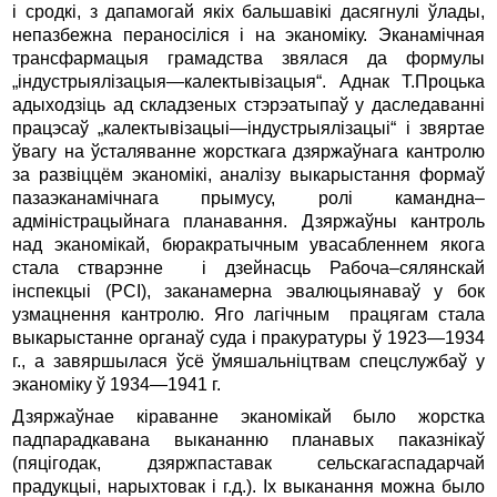
і сродкі, з дапамогай якіх бальшавікі дасягнулі ўлады,
непазбежна пераносіліся і на эканоміку. Эканамічная
трансфармацыя грамадства звялася да формулы
„індустрыялізацыя—калектывізацыя“. Аднак Т.Процька
адыходзіць ад складзеных стэрэатыпаў у даследаванні
працэсаў „калектывізацыі—індустрыялізацыі“ і звяртае
ўвагу на ўсталяванне жорсткага дзяржаўнага кантролю
за развіццём эканомікі, аналізу выкарыстання формаў
пазаэканамічнага прымусу, ролі камандна–
адміністрацыйнага планавання. Дзяржаўны кантроль
над эканомікай, бюракратычным увасабленнем якога
стала стварэнне і дзейнасць Рабоча–сялянскай
інспекцыі (РСІ), заканамерна эвалюцыянаваў у бок
узмацнення кантролю. Яго лагічным працягам стала
выкарыстанне органаў суда і пракуратуры ў 1923—1934
г., а завяршылася ўсё ўмяшальніцтвам спецслужбаў у
эканоміку ў 1934—1941 г.
Дзяржаўнае кіраванне эканомікай было жорстка
падпарадкавана выкананню планавых паказнікаў
(пяцігодак, дзярж­па­ставак сельскагаспадарчай
прадукцыі, нарыхтовак і г.д.). Іх выканання можна было