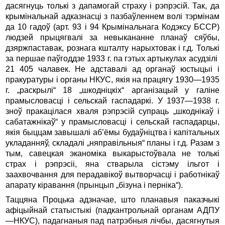
дасягнуць толькі з дапамогай страху і рэ­прэсій. Так, да
крымінальнай адказнасці з пазбаўленнем волі тэрмінам
да 10 гадоў (арт. 93 і 94 Крымінальнага Кодэксу БССР)
людзей прыцягвалі за невыкананне планаў сяўбы,
дзярж­паставак, рознага кшталту нарыхтовак і г.д. Толькі
за першае паўгоддзе 1933 г. па гэтых артыкулах асудзілі
21 405 чалавек. Не адставалі ад органаў юстыцыі і
пракуратуры і органы НКУС, якія на працягу 1930—1935
г. „раскрылі“ 18 „шкодніцкіх“ арганізацый у галіне
прамысловасці і сельскай гаспадаркі. У 1937—1938 г.
зноў пракацілася хваля рэпрэсій супраць „шкоднікаў і
сабатажнікаў“ у прамысловасці і сельскай гаспадарцы,
якія быццам завышалі аб’ёмы будаўніцтва і капітальных
укладанняў, складалі „ня­правіль­ныя“ планы і г.д. Разам з
тым, савецкая эканоміка выкарыстоўвала не толькі
страх і рэпрэсіі, яна стварыла сістэму ільгот і
заахвочвання для перадавікоў вытворчасці і работнікаў
апарату кіравання (прынцып „бізуна і перніка“).
Таццяна Процька адзначае, што планавыя паказчыкі
афіцыйнай статыстыкі (падкантрольнай органам АДПУ
—НКУС), падагнаныя пад патрэбныя лічбы, дасягнутыя