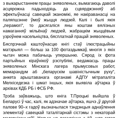
з выкарыстаннем працы зняволеных, вымагаюць даволі
асцярожна падыходзіць да сцвярджэнняў аб
эфектыўнасці савецкай эканомікі, яе накіраванасці на
паляпшэнне ўмоў жыцця людзей. Калі і былі якія
„перамогі“, то дасягаліся яны коштам вялізных
намаганняў мільёнаў людзей, жабрацкім жыццёвым
узроўнем насельніцтва, бясплатнай працай зняволеных.
Бяспрэчнай каштоўнасцю кнігі стаў ілюстрацыйны
матэрыял — больш за 100 фотаздымкаў, многія з якіх
чытач можа пабачыць упершыню. Сярод іх фота
партыйных кіраўнікоў рэспублікі, ведамасць працы
зняволеных Мінскага лагера прымусовых работ,
мемарандум аб „беларускім шавіністычным руху“,
анкета арыштаванага органамі АДПУ мітрапаліта
Мелхіседеэка і шмат іншых, якія выявіла аўтарка ў
архівах КДБ РБ і ФСБ РФ.
Трэба заўважыць, што кніга Т.Процькі выйшла ў
Беларусі ў час, калі, як адзначае аўтарка, яшчэ „ў другой
палове 90–х гадоў вызначылася тэндэнцыя аднаўлення
элементаў савецкай таталітарнай сістэмы з некаторай