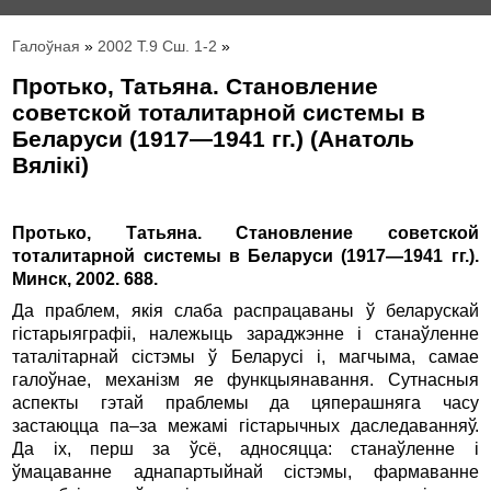
Галоўная
»
2002 Т.9 Сш. 1-2
»
Протько, Татьяна. Становление
советской тоталитарной системы в
Беларуси (1917—1941 гг.) (Анатоль
Вялікі)
Протько, Татьяна. Становление советской
тоталитарной системы в Беларуси (1917—1941 гг.).
Минск, 2002. 688.
Да праблем, якія слаба распрацаваны ў беларускай
гістарыяграфіі, належыць зараджэнне і станаўленне
таталітарнай сістэмы ў Беларусі і, магчыма, самае
галоўнае, механізм яе функцыянавання. Сутнасныя
аспекты гэтай праблемы да цяперашняга часу
застаюцца па–за межамі гістарычных даследаванняў.
Да іх, перш за ўсё, адносяцца: станаўленне і
ўмацаванне аднапартыйнай сістэмы, фармаванне