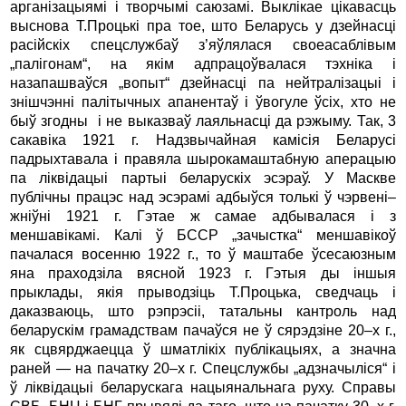
арганізацыямі і творчымі саюзамі. Выклікае цікавасць
выснова Т.Процькі пра тое, што Беларусь у дзейнасці
расійскіх спецслужбаў з’яўлялася своеасаблівым
„палігонам“, на якім адпрацоўвалася тэхніка і
назапашваўся „вопыт“ дзейнасці па нейтралізацыі і
зніш­чэнні па­літычных апанентаў і ўвогуле ўсіх, хто не
быў згодны і не выказваў лаяльнасці да рэжыму. Так, 3
сакавіка 1921 г. Надзвычайная камісія Беларусі
падрыхтавала і правяла шырокамаштабную аперацыю
па ліквідацыі партыі беларускіх эсэраў. У Маскве
публічны працэс над эсэрамі адбыўся толькі ў чэрвені–
жніўні 1921 г. Гэтае ж самае адбывалася і з
меншавікамі. Калі ў БССР „зачыстка“ меншавікоў
пачалася восенню 1922 г., то ў маштабе ўсесаюзным
яна праходзіла вясной 1923 г. Гэтыя ды іншыя
прыклады, якія прыводзіць Т.Процька, сведчаць і
даказваюць, што рэпрэсіі, татальны кантроль над
беларускім грамадствам пачаўся не ў сярэдзіне 20–х г.,
як сцвярджаецца ў шмат­лікіх публікацыях, а значна
раней — на пачатку 20–х г. Спецслужбы „адзначыліся“ і
ў ліквідацыі беларускага нацыянальнага руху. Справы