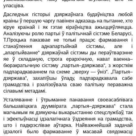
уласціва.
Даследчык гісторыі дзяржаўнага будаўніцтва любой
краіны ў першую чаргу павінен адказаць на пытанне, хто
кіруе краінай і як гэтае кіраўніцтва ажыццяўляецца.
Аналізуючы ролю партыі ў палітычнай сістэме Беларусі,
Т.Процька паказвае не толькі працэс фармавання і
станаўлення аднапартыйнай сістэмы, але і
„апартыйванне“ дзяржаўнай сістэмы ды пераўтварэнне
яе ў складаную, строга ерархічную, нават ваенна–
бюракратычную сістэму „партыя–дзяржава“, з жорсткім
падпарадкаваннем па схеме „зверху — ўніз“. „Партыя–
дзяржава“, захапіўшы ўладу, падпарадкавала сабе
грамадства і рэалізоўвала сваю палі­тыку пераважна
сілавымі метадамі.
Усталяванне і ўтрыманне панавання своеасаблівага
бальшавіцкага дуумвірата „партыя–дзяржава“ стала
магчымым як дзякуючы выкарыстанню спецслужбаў, так
і эфектыўнасці ідэалагічнага ўздзеяння на грамадства,
што і падкрэслівае аўтарка. Найважнейшай задачай
ідэалогіі было фармаванне ў масавай свядомасці