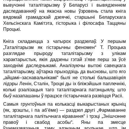
вывучэнні таталітарызму ў Беларусі і вывядзеннем
даследаванняў на якасна новы ўзровень стала кніга
вядомай грамадскай дзеячкі, старшыні Беларускага
Хельсінскага Камітэта, гісторыка і філосафа Таццяны
Процькі.
Кніга складаецца з чатырох раздзелаў. У першым
„Таталітарызм як гістарычны феномен“ Т. Процька
разглядае прыроду таталітарызму з улікам
характарыстык, якія дадзены гэтай з’яве перш за ўсё
заходнімі даследчыкамі. Аналізуючы вытокі савецкага
таталітарызму, аўтарка прыходзіць да высновы, што яго
„айцамі–заснавальнікамі“ былі не столькі бальшавіцкія
лідэры Ленін, Сталін, Троцкі ды іх бліжэйшыя паплечнікі,
колькі рэалі­зацыя таго таталітарнага патэнцыялу, што
быў назапашаны ў працэсе гістарычнага развіцця Расіі.
Самыя грунтоўныя па колькасці выкарыстаных крыніц
(як, зрэшты, і па аб’ёме) — раздзел другі „Фармаванне
таталітарнага палітычнага кіравання“ і трэці „Знішчэнне
правоў і свабод асобы“. Яны па змесце
ўзаемазвязаныя, таму адзначым агульнае, што ім