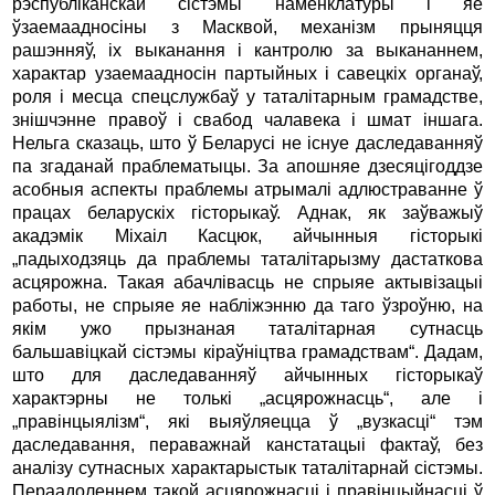
рэспубліканскай сістэмы наменклатуры і яе
ўзаемаадносіны з Масквой, механізм прыняцця
рашэнняў, іх выканання і кантролю за выкананнем,
характар узаемаадносін партыйных і савецкіх органаў,
роля і месца спецслужбаў у таталітарным грамадстве,
знішчэнне правоў і свабод чалавека і шмат іншага.
Нельга сказаць, што ў Беларусі не існуе да­следаванняў
па згаданай праблематыцы. За апошняе дзесяцігоддзе
асобныя аспекты праблемы атрымалі адлюстраванне ў
працах беларускіх гісторыкаў. Аднак, як заўважыў
акадэмік Міхаіл Касцюк, айчынныя гісторыкі
„падыходзяць да праблемы таталітарызму дастаткова
асцярожна. Такая абачлівасць не спрыяе актывізацыі
работы, не спрыяе яе набліжэнню да таго ўзроўню, на
якім ужо прызнаная таталітарная сутнасць
бальшавіцкай сістэмы кіраўніцтва грамадствам“. Дадам,
што для даследаванняў айчынных гісторыкаў
характэрны не толькі „асцярожнасць“, але і
„правінцыялізм“, які выяўляецца ў „вузкасці“ тэм
даследавання, пераважнай канстатацыі фактаў, без
аналізу сутнасных характарыстык таталітарнай сістэмы.
Пераадоленнем такой асцярожнасці і правінцыйнасці ў