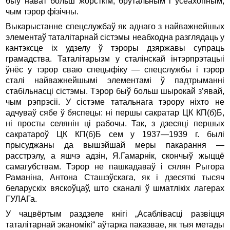
быў нават больш жорсткім, брутальным і ўсеахопным,
чым тэрор фізічны.
Выкарыстанне спецслужбаў як аднаго з найважнейшых
элементаў таталітарнай сістэмы неабходна разглядаць у
кантэксце іх удзелу ў тэроры дзяржавы супраць
грамадства. Таталітарызм у сталінскай інтэрпрэтацыі
ўнёс у тэрор сваю спецыфіку — спецслужбы і тэрор
сталі найважнейшымі элементамі ў падтрыманні
стабільнасці сістэмы. Тэрор быў больш шырокай з’явай,
чым рэ­прэсіі. У сістэме татальнага тэрору ніхто не
адчуваў сябе ў бяспецы: ні першы сакратар ЦК КП(б)Б,
ні просты селянін ці рабочы. Так, з дзесяці першых
сакратароў ЦК КП(б)Б сем у 1937—1939 г. былі
прысуджаны да вышэйшай меры пакарання —
расстрэлу, а яшчэ адзін, Я.Гамарнік, скончыў жыццё
самагубствам. Тэрор не пашкадаваў і сялян Рыгора
Раманіна, Антона Сташэўскага, як і дзесяткі тысяч
беларускіх вяскоўцаў, што сканалі ў шматлікіх лагерах
ГУЛАГа.
У чацвёртым раздзеле кнігі „Асаблівасці развіцця
таталітарнай эканомікі“ аўтарка паказвае, як тыя метады