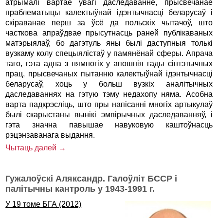
атрымалі вартае ўвагі даследаванне, прысвечанае
праблематыцы калектыўнай ідэнтычнасці беларусаў і
скіраванае перш за ўсё да польскіх чытачоў, што
часткова апраўдвае прысутнасць раней публікаваных
матэрыялаў, бо дагэтуль яны былі даступныя толькі
вузкаму колу спецыялістаў у памянёнай сферы. Апрача
таго, гэта адна з нямногіх у апошнія гады сінтэтычных
прац, прысвечаных пытанню калектыўнай ідэнтычнасці
беларусаў, хоць у больш вузкіх аналітычных
даследаваннях на гэтую тэму недахопу няма. Асобна
варта падкрэсліць, што пры напісанні многіх артыкулаў
былі скарыстаны вынікі эмпірычных даследаванняў, і
гэта значна павышае навуковую каштоўнасць
рэцэнзаванага выдання.
Чытаць далей →
Гужалоўскі Аляксандр. Галоўліт БССР і
палітычны кантроль у 1943-1991 г.
У 19 томе БГА (2012)