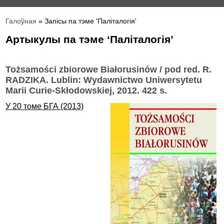
Галоўная
» Запісы па тэме 'Паліталогія'
Артыкулы па тэме ‘Паліталогія’
Tożsamości zbiorowe Białorusinów / рod red. R.
RADZIKA. Lublin: Wydawnictwo Uniwersytetu
Marii Curie-Skłodowskiej, 2012. 422 s.
У 20 томе БГА (2013)