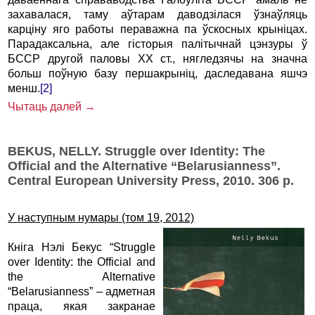
захавалася, таму аўтарам даводзілася ўзнаўляць
карціну яго работы пераважна па ўскосных крыніцах.
Парадаксальна, але гісторыя палітычнай цэнзуры ў
БССР другой паловы ХХ ст., нягледзячы на значна
больш поўную базу першакрыніц, даследавана яшчэ
менш.
[2]
Чытаць далей →
BEKUS, NELLY. Struggle over Identity: The
Official and the Alternative “Belarusianness”.
Central European University Press, 2010. 306 p.
У наступным нумары (том 19, 2012)
Кніга Нэлі Бекус “Struggle
over Identity: the Official and
the Alternative
“Belarusianness” – адметная
праца, якая закранае