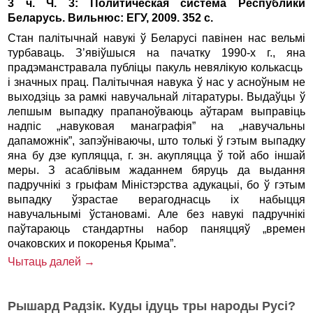
3 ч. Ч. 3: Политическая система Республики
Беларусь. Вильнюс: ЕГУ, 2009. 352 с.
Стан палітычнай навукі ў Беларусі павінен нас вельмі
турбаваць. З’явіўшыся на пачатку 1990-х г., яна
прадэманстравала публіцы пакуль невялікую колькасць
і значных прац. Палітычная навука ў нас у асноўным не
выходзіць за рамкі навучальнай літаратуры. Выдаўцы ў
лепшым выпадку прапаноўваюць аўтарам выправіць
надпіс „навуковая манаграфія” на „навучальны
дапаможнік”, запэўніваючы, што толькі ў гэтым выпадку
яна бу дзе купляцца, г. зн. акупляцца ў той або іншай
меры. З асаблівым жаданнем бяруць да выдання
падручнікі з грыфам Міністэрства адукацыі, бо ў гэтым
выпадку ўзрастае верагоднасць іх набыцця
навучальнымі ўстановамі. Але без навукі падручнікі
паўтараюць стандартны набор паняццяў „времен
очаковских и покоренья Крыма”.
Чытаць далей →
Рышард Радзік. Куды ідуць тры народы Русі?