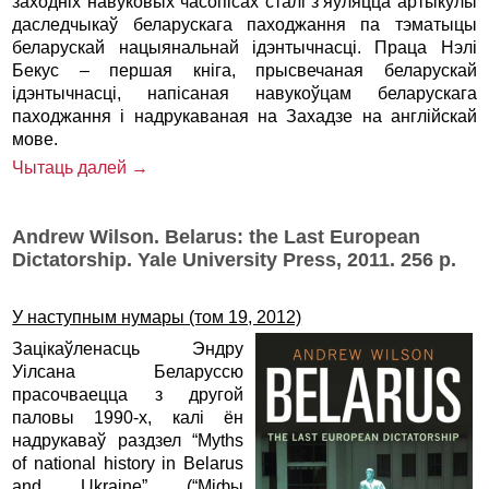
заходніх навуковых часопісах сталі з’яўляцца артыкулы
даследчыкаў беларускага паходжання па тэматыцы
беларускай нацыянальнай ідэнтычнасці. Праца Нэлі
Бекус – першая кніга, прысвечаная беларускай
ідэнтычнасці, напісаная навукоўцам беларускага
паходжання і надрукаваная на Захадзе на англійскай
мове.
Чытаць далей →
Andrew Wilson. Belarus: the Last European
Dictatorship. Yale University Press, 2011. 256 p.
У наступным нумары (том 19, 2012)
Зацікаўленасць Эндру
Уілсана Беларуссю
прасочваецца з другой
паловы 1990-х, калі ён
надрукаваў раздзел “Myths
of national history in Belarus
and Ukraine” (“Міфы