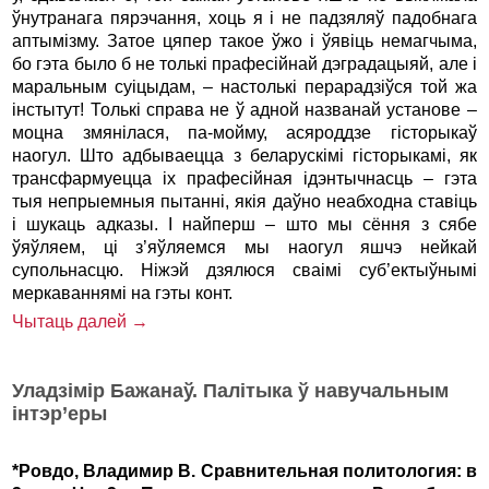
ўнутранага пярэчання, хоць я і не падзяляў падобнага
аптымізму. Затое цяпер такое ўжо і ўявіць немагчыма,
бо гэта было б не толькі прафесійнай дэградацыяй, але і
маральным суіцыдам, – настолькі перарадзіўся той жа
інстытут! Толькі справа не ў адной названай установе –
моцна змянілася, па-мойму, асяроддзе гісторыкаў
наогул. Што адбываецца з беларускімі гісторыкамі, як
трансфармуецца іх прафесійная ідэнтычнасць – гэта
тыя непрыемныя пытанні, якія даўно неабходна ставіць
і шукаць адказы. І найперш – што мы сёння з сябе
ўяўляем, ці з’яўляемся мы наогул яшчэ нейкай
супольнасцю. Ніжэй дзялюся сваімі суб’ектыўнымі
меркаваннямі на гэты конт.
Чытаць далей →
Уладзімір Бажанаў. Палітыка ў навучальным
інтэр’еры
*Ровдо, Владимир В. Сравнительная политология: в