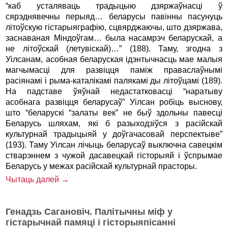
“каб усталяваць традыцыю дзяржаўнасці ў
сярэднявечны перыяд… беларусы павінны пасунуць
літоўскую гістарыяграфію, сцвярджаючы, што дзяржава,
заснаваная Міндоўгам… была насамрэч беларускай, а
не літоўскай (летувіскай)…” (188). Таму, згодна з
Уілсанам, асобная беларуская ідэнтычнасць мае малыя
магчымасці для развіцця паміж праваслаўнымі
расіянамі і рыма-каталікамі палякамі ды літоўцамі (189).
На падставе ўяўнай недастатковасці “наратыву
асобнага развіцця беларусаў” Уілсан робіць выснову,
што “беларускі “залаты век” не быў здольны павесці
Беларусь шляхам, які б разыходзіўся з расійскай
культурнай традыцыяй у доўгачасовай перспектыве”
(193). Таму Уілсан лічыць беларусаў выключна савецкім
стварэннем з чужой дасавецкай гісторыяй і ўспрымае
Беларусь у межах расійскай культурнай прасторы.
Чытаць далей →
Генадзь Сагановіч. Палітычны міф у
гістарычнай памяці і гісторыяпісанні