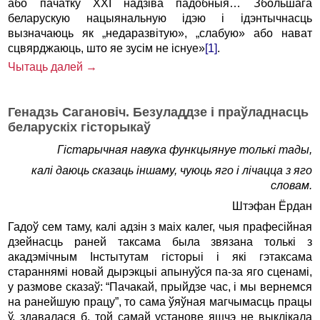
або пачатку ХХI надзіва падобныя… Збольшага
беларускую нацыянальную ідэю і ідэнтычнасць
вызначаюць як „недаразвітую», „слабую» або нават
сцвярджаюць, што яе зусім не існуе»
[1]
.
Чытаць далей →
Генадзь Сагановіч. Безуладдзе і праўладнасць
беларускіх гісторыкаў
Гістарычная навука функцыянуе толькі тады,
калі даюць сказаць іншаму, чуюць яго і лічацца з яго
словам.
Штэфан Ёрдан
Гадоў сем таму, калі адзін з маіх калег, чыя прафесійная
дзейнасць раней таксама была звязана толькі з
акадэмічным Інстытутам гісторыі і які гэтаксама
стараннямі новай дырэкцыі апынуўся па-за яго сценамі,
у размове сказаў: “Пачакай, прыйдзе час, і мы вернемся
на ранейшую працу”, то сама ўяўная магчымасць працы
ў, здавалася б, той самай установе яшчэ не выклікала