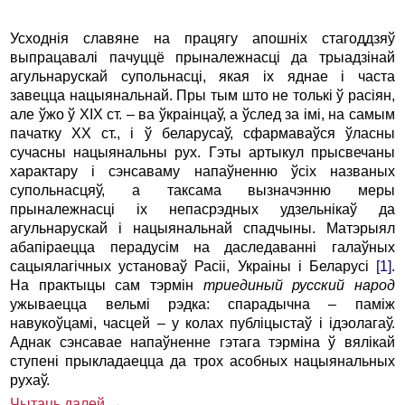
Усходнія славяне на працягу апошніх стагоддзяў
выпрацавалі пачуццё прыналежнасці да трыадзінай
агульнарускай супольнасці, якая іх яднае і часта
завецца нацыянальнай. Пры тым што не толькі ў расіян,
але ўжо ў XIX ст. – ва ўкраінцаў, а ўслед за імі, на самым
пачатку XX ст., і ў беларусаў, сфармаваўся ўласны
сучасны нацыянальны рух. Гэты артыкул прысвечаны
характару і сэнсаваму напаўненню ўсіх названых
супольнасцяў, а таксама вызначэнню меры
прыналежнасці іх непасрэдных удзельнікаў да
агульнарускай і нацыянальнай спадчыны. Матэрыял
абапіраецца перадусім на даследаванні галаўных
сацыялагічных установаў Расіі, Украіны і Беларусі
[1]
.
На практыцы сам тэрмін
триединый русский народ
ужываецца вельмі рэдка: спарадычна – паміж
навукоўцамі, часцей – у колах публіцыстаў і ідэолагаў.
Аднак сэнсавае напаўненне гэтага тэрміна ў вялікай
ступені прыкладаецца да трох асобных нацыянальных
рухаў.
Чытаць далей →