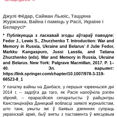
Джулі Фёдар, Сайман Льюіс, Таццяна
Журжэнка. Вайна і памяць у Расіі, Украіне і
Беларусі*
* Публікуецца з ласкавай згоды аўтараў паводле:
Fedor J., Lewis S., Zhurzhenko T. Introduction: War and
Memory in Russia, Ukraine and Belarus’ // Julie Fedor,
Markku Kangaspuro, Jussi Lassila, and Tatiana
Zhurzhenko (eds). War and Memory in Russia, Ukraine
and Belarus. New York: Palgrave Macmillan, 2017. P. 1–
40. Эл. варыянт:
https://link.springer.com/chapter/10.1007/978-3-319-
66523-8_1
У пачатку вайны на Данбасе, у першыя чэрвеньскія дні
2014 г. – задоўга да таго, як Расія напоўніла рэгіён
зброяй, – прарасійскія сепаратысты ў райцэнтры
Канстанцінаўка Данецкай вобласці заявілі журналістам,
што танк, ужыты імі ў баявых дзеяннях супраць
украінскай арміі, быў зняты з пастамента ў мясцовым