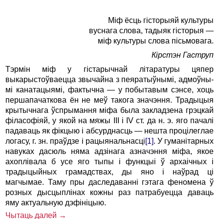
Міф ёсць гісторыяй культуры
вуснага слова, тадыяк гісторыя —
міф культуры слова пісьмовага.
Кірстэн Гаструп
Тэрмін міф у гістарычнай літаратуры цяпер
выкарыстоўваецца звычайна з пеяратыўнымі, адмоўны-
мі канатацыямі, фактычна — у побытавым сэнсе, хоць
першапачаткова ён не меў такога значэння. Традыцыя
крытычнага ўспрымання міфа была закладзена грэцкай
філасофіяй, у якой на мяжы ІІІ і ІV ст. да н. э. яго пачалі
падаваць як фікцыю і абсурднасць — нешта процілеглае
логасу, г. зн. праўдзе і рацыянальнасці
[1]
. У гуманітарных
навуках дасюль няма адзінага азначэння міфа, якое
ахоплівала б усе яго тыпы і функцыі ў архаічных і
традыцыйных грамадствах, ды яно і наўрад ці
магчымае. Таму пры даследаванні гэтага феномена ў
розных дысцыплінах кожны раз патрабуецца даваць
яму актуальную дэфініцыю.
Чытаць далей →