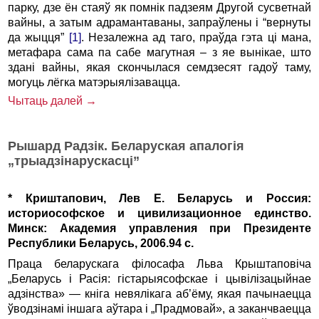
парку, дзе ён стаяў як помнік падзеям Другой сусветнай
вайны, а затым адрамантаваны, запраўлены і “вернуты
да жыцця”
[1]
. Незалежна ад таго, праўда гэта ці мана,
метафара сама па сабе магутная – з яе вынікае, што
здані вайны, якая скончылася семдзесят гадоў таму,
могуць лёгка матэрыялізавацца.
Чытаць далей →
Рышард Радзік. Беларуская апалогія
„трыадзінарускасці”
* Криштапович, Лев Е. Беларусь и Россия:
историософское и цивилизационное единство.
Минск: Академия управления при Президенте
Республики Беларусь, 2006.94 c.
Праца беларускага філосафа Льва Крыштаповіча
„Беларусь і Расія: гістарыясофскае і цывілізацыйнае
адзінства» — кніга невялікага аб’ёму, якая пачынаецца
ўводзінамі іншага аўтара і „Прадмовай», а заканчваецца