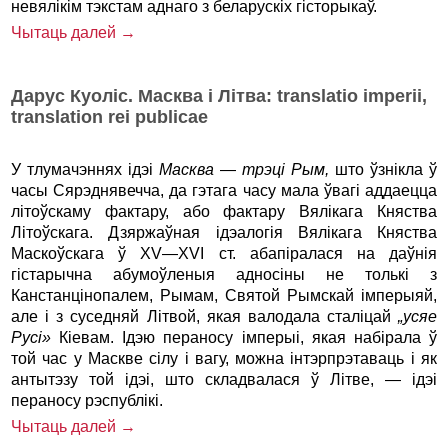
невялікім тэкстам аднаго з беларускіх гісторыкаў.
Чытаць далей →
Дарус Куоліс. Масква і Літва: translatio imperii,
translation rei publicae
У тлумачэннях ідэі
Масква
—
трэці
Рым
,
што ўзнікла ў
часы Сярэднявечча, да гэтага часу мала ўвагі аддаецца
літоўскаму фактару, або фактару Вялікага Княства
Літоўскага. Дзяржаўная ідэалогія Вялікага Княства
Маскоўскага ў XV—XVI ст. абапіралася на даўнія
гістарычна абумоўленыя адносіны не толькі з
Канстанцінопалем, Рымам, Святой Рымскай імперыяй,
але і з суседняй Літвой, якая валодала сталіцай
„усяе
Русі»
Кіевам. Ідэю пераносу імперыі, якая набірала ў
той час у Маскве сілу і вагу, можна інтэрпрэтаваць i як
антытэзу той ідэі, што складвалася ў Літве, — ідэі
пераносу рэспублікі.
Чытаць далей →