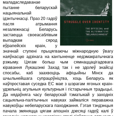
маладаследаванае
пытанне беларускай
нацыянальнай
ідэнтычнасці. Праз 20 гадоў
пасля атрымання
незалежнасці Беларусь
застаецца своеасаблівым
выпадкам сярод
еўрапейскіх краін, у
значнай ступені прыцягваючы міжнародную ўвагу
наяўнасцю адзінага на кантыненце недэмакратычнага
рэжыму. Цягам больш чым сямнаццацігадовага
кіравання Лукашэнкі Захад так і не здолеў знайсці
спосабы, каб заахвоціць афіцыйны Мінск да
шчыльнейшага супрацоўніцтва, хоць Беларусь як
наўпроставая суседка ЕС мае з шэрагам ягоных краін-
удзельніц агульныя культурныя і гістарычныя традыцыі.
Да нядаўняга часу беларускай тэматыкай у заходніх
сацыяльна-палітычных навуках займаліся пераважна
навукоўцы небеларускага паходжання. Гэтая тэндэнцыя
пачала змяняцца цягам апошніх дзесяці гадоў, калі ў