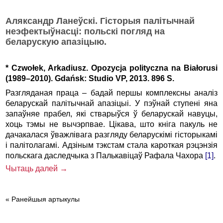
Аляксандр Ланеўскі. Гісторыя палітычнай
неэфектыўнасці: польскі погляд на
беларускую апазіцыю.
* Czwołek, Arkadiusz. Opozycja polityczna na Białorusi
(1989–2010). Gdańsk: Studio VP, 2013. 896 S.
Разгляданая праца – бадай першы комплексны аналіз
беларускай палітычнай апазіцыі. У пэўнай ступені яна
запаўняе прабел, які стварыўся ў беларускай навуцы,
хоць тэмы не вычэрпвае. Цікава, што кніга пакуль не
дачакалася ўважлівага разгляду беларускімі гісторыкамі
і палітолагамі. Адзіным тэкстам стала кароткая рэцэнзія
польскага даследчыка з Палькавіцаў Рафала Чахора
[1]
.
Чытаць далей →
« Ранейшыя артыкулы