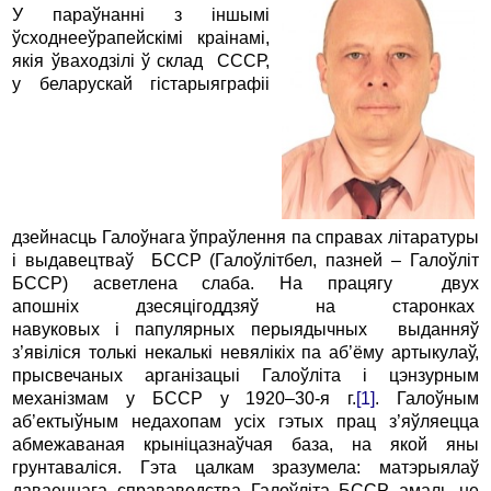
У параўнанні з іншымі
ўсходнееўрапейскімі краінамі,
якія ўваходзілі ў склад СССР,
у беларускай гістарыяграфіі
дзейнасць Галоўнага ўпраўлення па справах літаратуры
і выдавецтваў БССР (Галоўлітбел, пазней – Галоўліт
БССР) асветлена слаба. На працягу двух
апошніх дзесяцігоддзяў на старонках
навуковых і папулярных перыядычных выданняў
з’явіліся толькі некалькі невялікіх па аб’ёму артыкулаў,
прысвечаных арганізацыі Галоўліта і цэнзурным
механізмам у БССР у 1920–30-я г.
[1]
. Галоўным
аб’ектыўным недахопам усіх гэтых прац з’яўляецца
абмежаваная крыніцазнаўчая база, на якой яны
грунтаваліся. Гэта цалкам зразумела: матэрыялаў
даваеннага справаводства Галоўліта БССР амаль не