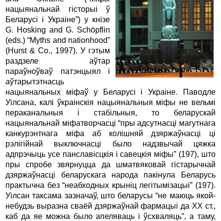
нацыянальнай гісторыі ў
Беларусі і Украіне”) у кнізе
G. Hosking and G. Schöpflin
(eds.) “Myths and nationhood”
(Hurst & Co., 1997). У гэтым
раздзеле аўтар
параўноўваў патэнцыял і
аўтарытэтнасць
нацыянальных міфаў у Беларусі і Украіне. Паводле
Уілсана, калі ўкраінскія нацыянальныя міфы не вельмі
пераканальныя і стабільныя, то беларускай
нацыянальнай міфатворчасці “пры адсутнасці магутнага
канкурэнтнага міфа аб колішняй дзяржаўнасці ці
рэлігійнай выключнасці было надзвычай цяжка
адпрэчыць усе панславісцкія і савецкія міфы” (197), што
пры спробе звярнуцца да шматвяковай гістарычнай
дзяржаўнасці беларускага народа пакінула Беларусь
практычна без “неабходных крыніц легітымізацыі” (197).
Уілсан таксама зазначаў, што беларусы “не маюць якой-
небудзь выразна сваёй дзяржаўнай фармацыі да XX ст.,
каб да яе можна было апеляваць і ўсхваляць”, а таму,