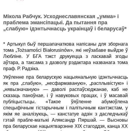
Мікола Рабчук. Усходнеславянская „умма» і
праблема эмансіпацыі. Да пытання пра
„слабую» ідэнтычнасць украінцаў і беларусаў*
* Артыкул быў першапачаткова напісаны для зборнага
тома „Tożsamości Białorusinów», які неўзабаве выйдзе ў
Любліне. У БГА тэкст друкуецца з ласкавай згоды
аўтара, а таксама з дазволу рэдактара названага тома
праф. Р. Радзіка.
Уяўленне пра беларускую нацыянальную ідэнтычнасць
як пра „слабую», „несфармаваную», „расплывістую» і
„нявызначаную» — даволі распаўсюджанае, каб не
сказаць паноўнае, і ў навуковых працах, і ў масавай
публіцыстыцы. «Такое ўяўленне абумоўлена
спецыфічным гістарычным і палітычным кантэкстам, у
якім яе аналізуюць, — канстатуе адзін з даследчыкаў
гэтай прабле-матыкі Аляксандр Пяршай. — Высновы
пра беларускае нацыятварэнне XIX стагоддзя, канца ХХ