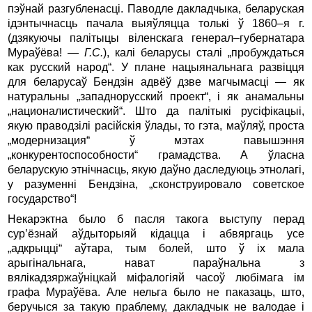
пэўнай разгубленасці. Паводле дакладчыка, беларуская
ідэнтычнасць пачала выяўляцца толькі ў 1860–я г.
(дзякуючы палітыцы віленскага генерал–губернатара
Мураўёва! —
Г.С.
), калі беларусы сталі „пробуждаться
как русский народ“. У плане нацыянальнага развіцця
для беларусаў Бендзін адвёў дзве магчымасці — як
натуральны „западнорусский проект“, і як анамальны
„националистический“. Што да палітыкі русіфікацыі,
якую праводзілі расійскія ўлады, то гэта, маўляў, проста
„модернизация“ ў мэтах павышэння
„конкурентоспособности“ грамадства. А ўласна
беларускую этнічнасць, якую даўно даследуюць этнолагі,
у разуменні Бендзіна, „сконструировало советское
государство“!
Некарэктна было б пасля такога выступу перад
сур’ёзнай аўдыторыяй кідацца і абвяргаць усе
„адкрыцці“ аўтара, тым болей, што ў іх мала
арыгінальнага, нават параўнальна з
вялікадзяржаўніцкай міфалогіяй часоў любімага ім
графа Мураўёва. Але нельга было не паказаць, што,
беручыся за такую праблему, дакладчык не валодае і