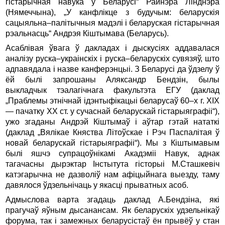
гістарычная навука ў Беларусі“ Райнэра Лінднэра
(Нямеччына), „У канфлікце з будучым: беларускія
сацыяльна–палітычныя мадэлі і беларуская гістарычная
рэальнасць“ Андрэя Кіштымава (Беларусь).
Асаблівая ўвага ў дакладах і дыскусіях аддавалася
аналізу руска–украінскіх і руска–беларускіх сувязяў, што
адпавядала і назве канферэнцыі. З Беларусі да ўдзелу ў
ёй былі запрошаны Аляксандр Бендзін, былы
выкладчык тэалагічнага факультэта ЕГУ (даклад
„Праблемы этнічнай ідэнтыфікацыі беларусаў 60–х г. ХIХ
— пачатку ХХ ст. у сучаснай беларускай гістарыяграфіі“),
ужо згаданы Андрэй Кіштымаў і аўтар гэтай нататкі
(даклад „Вялікае Княства Літоўскае і Рэч Паспалітая ў
новай беларускай гістарыяграфіі“). Мы з Кіштымавым
былі яшчэ супрацоўнікамі Акадэміі Навук, аднак
тагачасны дырэктар Інстытута гісторыі М.Сташкевіч
катэгарычна не дазволіў нам афіцыйнага выезду, таму
давялося ўдзельнічаць у якасці прыватных асоб.
Адмыслова варта згадаць даклад А.Бендзіна, які
прагучаў яўным дысанансам. Як беларускіх удзельнікаў
форума, так і замежных беларусістаў ён прывёў у стан