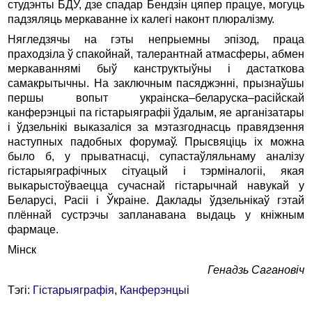
студэнты БДУ, дзе спадар Бендзін цяпер працуе, могуць
падзяляць меркаванне іх калегі наконт плюралізму.
Нягледзячы на гэты непрыемны эпізод, праца
праходзіла ў спакойнай, талерантнай атмасферы, абмен
меркаваннямі быў канструктыўны і дастаткова
самакрытычны. На заключным пасяджэнні, прызнаўшы
першы вопыт украінска–беларуска–расійскай
канферэнцыі па гістарыяграфіі ўдалым, яе арганізатары
і ўдзельнікі выказаліся за мэтазгоднасць правядзення
наступных падобных форумаў. Прысвяціць іх можна
было б, у прыватнасці, супастаўляльнаму аналізу
гістарыяграфічных сітуацый і тэрміналогіі, якая
выкарыстоўваецца сучаснай гістарычнай навукай у
Беларусі, Расіі і Ўкраіне. Даклады ўдзельнікаў гэтай
плённай сустрэчы запланавана выдаць у кніжным
фармаце.
Мінск
Генадзь Сагановіч
Тэгі:
Гiстарыяграфiя
,
Канферэнцыі