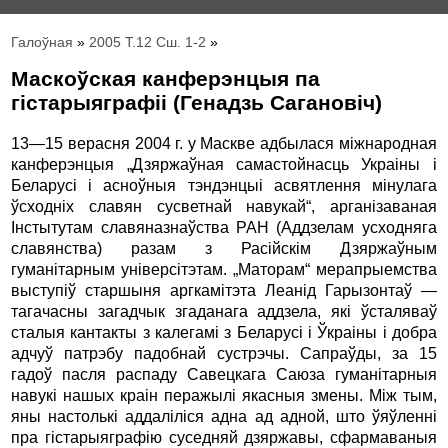
Галоўная
»
2005 Т.12 Сш. 1-2
»
Маскоўская канферэнцыя па
гістарыяграфіі (Генадзь Сагановіч)
13—15 верасня 2004 г. у Маскве адбылася міжнародная
канферэнцыя „Дзяржаўная самастойнасць Украіны і
Беларусі і асноўныя тэндэнцыі асвятлення мінулага
ўсходніх славян сусветнай навукай“, арганізаваная
Інстытутам славяназнаўства РАН (Аддзелам усходняга
славянства) разам з Расійскім Дзяржаўным
гуманітарным універсітэтам. „Маторам“ мерапрыемства
выступіў старшыня аргкамітэта Леанід Гарызонтаў —
тагачасны загадчык згаданага аддзела, які ўсталяваў
сталыя кантакты з калегамі з Беларусі і Ўкраіны і добра
адчуў патрэбу падобнай сустрэчы. Сапраўды, за 15
гадоў пасля распаду Савецкага Саюза гуманітарныя
навукі нашых краін перажылі якасныя змены. Між тым,
яны настолькі аддаліліся адна ад адной, што ўяўленні
пра гістарыяграфію суседняй дзяржавы, сфармаваныя