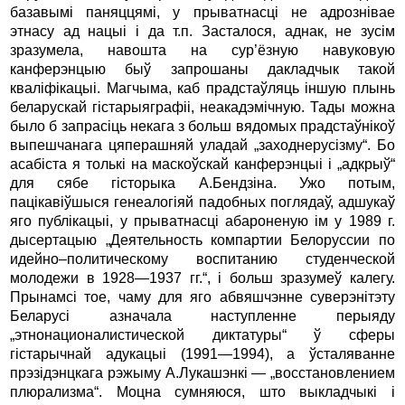
базавымі паняццямі, у прыватнасці не адрознівае
этнасу ад нацыі і да т.п. Засталося, аднак, не зусім
зразумела, навошта на сур’ёзную навуковую
канферэнцыю быў запрошаны дакладчык такой
кваліфікацыі. Магчыма, каб прадстаўляць іншую плынь
беларускай гістарыяграфіі, неакадэмічную. Тады можна
было б запрасіць некага з больш вядомых прадстаўнікоў
выпешчанага цяперашняй уладай „заходнерусізму“. Бо
асабіста я толькі на маскоўскай канферэнцыі і „адкрыў“
для сябе гісторыка А.Бендзіна. Ужо потым,
пацікавіўшыся генеалогіяй падобных поглядаў, адшукаў
яго публікацыі, у прыватнасці абароненую ім у 1989 г.
дысертацыю „Деятельность компартии Белоруссии по
идейно–политическому воспитанию студенческой
молодежи в 1928—1937 гг.“, і больш зразумеў калегу.
Прынамсі тое, чаму для яго абвяшчэнне суверэнітэту
Беларусі азначала наступленне перыяду
„этнонационалистической диктатуры“ ў сферы
гістарычнай адукацыі (1991—1994), а ўсталяванне
прэзідэнцкага рэжыму А.Лукашэнкі — „восстановлением
плюрализма“. Моцна сумняюся, што выкладчыкі і