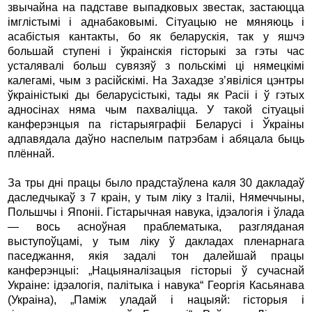
звычайна на падставе выпадковых звестак, застаюцца
імглістымі і аднабаковымі. Сітуацыю не мяняюць і
асабістыя кантакты, бо як беларускія, так у яшчэ
большай ступені і ўкраінскія гісторыкі за гэты час
усталявалі больш сувязяў з польскімі ці нямецкімі
калегамі, чым з расійскімі. На Захадзе з’явіліся цэнтры
ўкраіністыкі ды беларусістыкі, тады як Расіі і ў гэтых
адносінах няма чым пахваліцца. У такой сітуацыі
канферэнцыя па гістарыяграфіі Беларусі і Ўкраіны
адпавядала даўно наспелым патрэбам і абяцала быць
плённай.
За тры дні працы было прадстаўлена каля 30 дакладаў
даследчыкаў з 7 краін, у тым ліку з Італіі, Нямеччыны,
Польшчы і Японіі. Гістарычная навука, ідэалогія і ўлада
— вось асноўная праблематыка, разгляданая
выступоўцамі, у тым ліку ў дакладах пленарнага
паседжання, якія задалі тон далейшай працы
канферэнцыі: „Нацыяналізацыя гісторыі ў сучаснай
Украіне: ідэалогія, палітыка і навука“ Георгія Касьянава
(Украіна), „Паміж уладай і нацыяй: гісторыя і