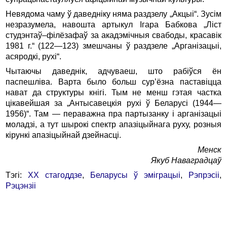
Невядома чаму ў даведніку няма раздзелу „Акцыі“. Зусім
незразумела, навошта артыкул Ігара Бабкова „Ліст
студэнтаў–філёзафаў за акадэмічныя свабоды, красавік
1981 г.“ (122—123) змешчаны ў раздзеле „Арганізацыі,
асяродкі, рухі“.
Чытаючы даведнік, адчуваеш, што рабіўся ён
паспешліва. Варта было больш сур’ёзна паставіцца
нават да структуры кнігі. Тым не менш гэтая частка
цікавейшая за „Антысавецкія рухі ў Беларусі (1944—
1956)“. Там — пераважна пра партызанку і арганізацыі
моладзі, а тут шырокі спектр апазіцыйнага руху, розныя
кірункі апазіцыйнай дзейнасці.
Менск
Якуб Наваградцаў
Тэгі:
XX стагоддзе
,
Беларусы ў эміграцыі
,
Рэпрэсіі
,
Рэцэнзіі