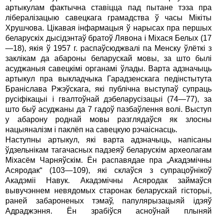
артыкулам фактычна ставіцца пад пытане тэза пра
лібералізацыю савецкага грамадства ў часы Мікіты
Хрушчова. Цікавая інфармацыя ў нарысах пра першых
беларускіх дысідэнтаў братоў Лявона і Міхася Белых (17
—18), якія ў 1957 г. распаўсюджвалі па Менску ўлёткі з
заклікам да абароны беларускай мовы, за што былі
асуджаныя савецкімі органамі ўлады. Варта адзначыць
артыкул пра выкладчыка Гарадзенскага педінстытута
Браніслава Ржэўскага, які публічна выступаў супраць
русіфікацыі і гвалтоўнай дэбеларусізацыі (74—77), за
што быў асуджаны да 7 гадоў пазбаўлення волі. Выступ
у абарону роднай мовы разглядаўся як злосны
нацыяналізм і паклёп на савецкую рэчаіснасць.
Наступны артыкул, які варта адзначыць, напісаны
ўдзельнікам тагачасных падзеяў беларускім археолагам
Міхасём Чарняўскім. Ён распавядае пра „Акадэмічны
Асяродак“ (103—109), які склаўся з супрацоўнікоў
Акадэміі Навук. Акадэмічны Асяродак займаўся
вывучэннем невядомых старонак беларускай гісторыі,
раней забароненых тэмаў, папулярызацыяй ідэяў
Адраджэння. Ён зрабіўся асноўнай плыняй