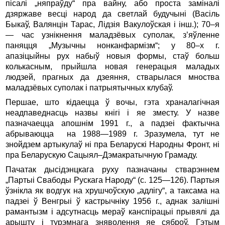
пісалі „няпраўду“ пра вайну, або проста заміналі
дзяржаве весці народ да светлай будучыні (Васіль
Быкаў, Валянцін Тарас, Лідзія Вакулоўская і інш.); 70–я
— час узнікнення маладзёвых суполак, з’яўленне
паняцця „Музычны нонканфармізм“; у 80–х г.
апазіцыйны рух набыў новыя формы, стаў больш
колькасным, прыйшла новая генерацыя маладых
людзей, прагных да дзеяння, стварылася мноства
маладзёвых суполак і патрыятычных клубаў.
Першае, што кідаецца ў вочы, гэта храналагічная
неадпаведнасць назвы кнігі і яе зместу. У назве
пазначаецца апошнім 1991 г., а падзеі фактычна
абрываюцца на 1988—1989 г. Зразумела, тут не
знойдзем артыкулаў ні пра Беларускі Народны Фронт, ні
пра Беларускую Сацыял–Дэмакратычную Грамаду.
Пачатак дысідэнцкага руху пазначаны стварэннем
„Партыі Свабоды Рускага Народу“ (с. 125—126). Партыя
ўзнікла як водгук на хрушчоўскую „адлігу“, а таксама на
падзеі ў Венгрыі ў кастрычніку 1956 г., аднак залішні
рамантызм і адсутнасць мераў канспірацыі прывялі да
арышту і турэмнага зняволення яе сяброў. Гэтым