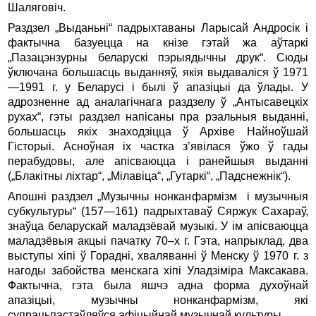
Шаляговіч.
Раздзел „Выданьні“ падрыхтаваны Ларысай Андросік і
фактычна базуецца на кнізе гэтай жа аўтаркі
„Пазацэнзурны беларускі пэрыядычны друк“. Сюды
ўключана большасць выданняў, якія выдаваліся ў 1971
—1991 г. у Беларусі і былі ў апазіцыі да ўлады. У
адрозненне ад аналагічнага раздзелу ў „Антысавецкіх
рухах“, гэты раздзел напісаны пра рэальныя выданні,
большасць якіх знаходзіцца ў Архіве Найноўшай
Гісторыі. Асноўная іх частка з’явілася ўжо ў гады
перабудовы, але апісваюцца і ранейшыя выданні
(„Блакітны ліхтар“, „Мілавіца“, „Гутаркі“, „Падснежнік“).
Апошні раздзел „Музычны нонканфармізм і музычныя
субкультуры“ (157—161) падрыхтаваў Сяржук Сахараў,
знаўца беларускай маладзёвай музыкі. У ім апісваюцца
маладзёвыя акцыі пачатку 70–х г. Гэта, напрыклад, два
выступы хіпі ў Горадні, хваляванні ў Менску ў 1970 г. з
нагоды забойства менскага хіпі Уладзіміра Максакава.
Фактычна, гэта была яшчэ адна форма духоўнай
апазіцыі, музычны нонканфармізм, які
супрацьпастаўляўся афіцыйнай музычнай культуры.