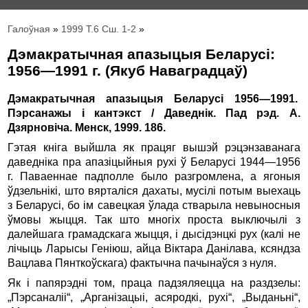
Галоўная
»
1999 Т.6 Сш. 1-2
»
Дэмакратычная апазыцыя Беларусі:
1956—1991 г. (Якуб Наваградцаў)
Дэмакратычная апазыцыя Беларусі 1956—1991.
Пэрсанажы і кантэкст / Даведнік. Пад рэд. А.
Дзярновіча. Менск, 1999. 186.
Гэтая кніга выйшла як працяг вышэй рэцэнзаванага
даведніка пра апазіцыйныя рухі ў Беларусі 1944—1956
г. Паваеннае падполле было разгромлена, а ягоныя
ўдзельнікі, што вярталіся дахаты, мусілі потым выехаць
з Беларусі, бо ім савецкая ўлада стварыла невыносныя
ўмовы жыцця. Так што многіх проста выключылі з
далейшага грамадскага жыцця, і дысідэнцкі рух (калі не
лічыць Ларысы Геніюш, айца Віктара Данілава, ксяндза
Вацлава Пянткоўскага) фактычна пачынаўся з нуля.
Як і папярэдні том, праца падзяляецца на раздзелы:
„Пэрсаналіі“, „Арганізацыі, асяродкі, рухі“, „Выданьні“,