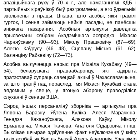
апазіцыйнага руху ў 70–х г., але намаганнямі КДБ і
партыйных кіраўнікоў быў разгромлены, а яго ўдзельнікі
звольнены з працы. Цікава, што асобы, якія грамілі
гурток, і сёння займаюць нейкія пасады, не панёсшы
аніякага пакарання. Асобныя артыкулы даведніка
прысвечаны сябрам Акадэмічнага асяродка: Міхасю
Чарняўскаму (90—93), Міколу Прашковічу (67—69),
Алесю Каўрусу (46—48), Сцяпану Місько (61—62),
Валянціну Рабкевічу (72—73).
Асобна вылучаецца нарыс пра Міхаіла Кукабаку (49—
54), беларускага праваабаронцу, які адкрыта
пратэставаў супраць савецкай акцыі ў Чэхаславаччыне,
за што трапіў пад пераслед. Імя Міхася Кукабакі стала
вядомым у свеце, у ягоную абарону праводзіліся
слуханні ў сенаце ЗША.
Сярод іншых персаналіяў зборніка — артыкулы пра
Лявона Баразну, Яўгена Куліка, Алеся Марачкіна,
Генадзя Каханоўскага, Аляксея Каўку, Міколу
Ермаловіча, Міхася Ткачова, Анатоля Сідарэвіча і інш.
Выклікае шчырае здзіўленне факт неўключэння ў кнігу
такіх асобаў, як Васіль Быкаў, Алесь Адамовіч, Уладзімір