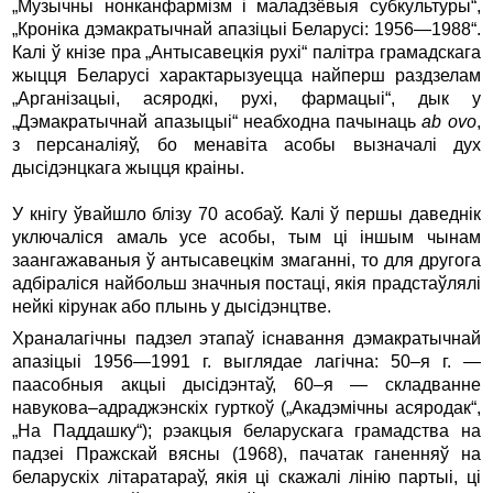
„Музычны нонканфармізм і маладзёвыя субкультуры“,
„Кроніка дэмакратычнай апазіцыі Беларусі: 1956—1988“.
Калі ў кнізе пра „Антысавецкія рухі“ палітра грамадскага
жыцця Беларусі характарызуецца найперш раздзелам
„Арганізацыі, асяродкі, рухі, фармацыі“, дык у
„Дэмакратычнай апазыцыі“ неабходна пачынаць
ab ovo
,
з персаналіяў, бо менавіта асобы вызначалі дух
дысідэнцкага жыцця краіны.
У кнігу ўвайшло блізу 70 асобаў. Калі ў першы даведнік
уключаліся амаль усе асобы, тым ці іншым чынам
заангажаваныя ў антысавецкім змаганні, то для другога
адбіраліся найбольш значныя постаці, якія прадстаўлялі
нейкі кірунак або плынь у дысідэнцтве.
Храналагічны падзел этапаў існавання дэмакратычнай
апазіцыі 1956—1991 г. выглядае лагічна: 50–я г. —
паасобныя акцыі дысідэнтаў, 60–я — складванне
навукова–адраджэнскіх гурткоў („Акадэмічны асяродак“,
„На Паддашку“); рэакцыя беларускага грамадства на
падзеі Пражскай вясны (1968), пачатак ганенняў на
беларускіх літаратараў, якія ці скажалі лінію партыі, ці