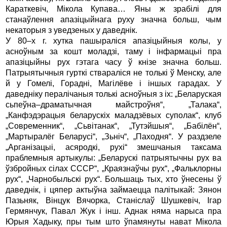
Караткевіч, Мікола Купава… Яны ж зрабілі для
станаўлення апазіцыйнага руху значна больш, чым
некаторыя з уведзеных у даведнік.
У 80–х г. хутка пашыраліся апазіцыйныя колы, у
асноўным за кошт моладзі, таму і інфармацыі пра
апазіцыйны рух гэтага часу ў кнізе значна больш.
Патрыятычныя гурткі ствараліся не толькі ў Менску, але
й у Гомелі, Горадні, Магілёве і іншых гарадах. У
даведніку пералічаныя толькі асноўныя з іх: „Беларуская
сьпеўна–драматычная майстроўня“, „Талака“,
„Канфэдэрацыя беларускіх маладзёвых суполак“, клуб
„Современник“, „Сьвітанак“, „Тутэйшыя“, „Бабілён“,
„Мартыралёг Беларусі“, „Зьніч“, „Паходня“. У раздзеле
„Арганізацыі, асяродкі, рухі“ змешчаныя таксама
праблемныя артыкулы: „Беларускі патрыятычны рух ва
ўзбройных сілах СССР“, „Краязнаўчы рух“, „Фальклорны
рух“, „Чарнобыльскі рух“. Большаць тых, хто ўнесены ў
даведнік, і цяпер актыўна займаецца палітыкай: Зянон
Пазьняк, Вінцук Вячорка, Станіслаў Шушкевіч, Ігар
Гермянчук, Павал Жук і інш. Аднак няма нарыса пра
Юрыя Хадыку, пры тым што ўпамянуты нават Мікола