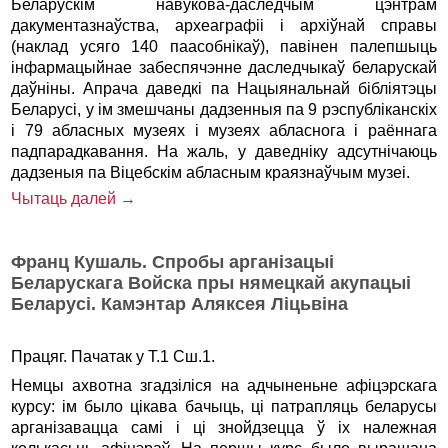
Беларускiм навукова-даследчым цэнтрам
дакументазнаўства, археаграфii i архiўнай справы
(наклад усяго 140 паасобнiкаў), павiнен палепшыць
iнфармацыйнае забеспячэнне даследчыкаў беларускай
даўнiны. Апрача даведкi па Нацыянальнай бiблiятэцы
Беларусi, у iм змешчаны дадзенныя па 9 рэспублiканскiх
i 79 абласных музеях i музеях абласнога i раённага
падпарадкавання. На жаль, у даведнiку адсутнiчаюць
дадзеныя па Вiцебскiм абласным краязнаўчым музеi.
Чытаць далей →
Франц Кушаль. Спробы арганізацыі
Беларускага Войска пры нямецкай акупацыі
Беларусі. Камэнтар Аляксея Ліцьвіна
Працяг. Пачатак у Т.1 Сш.1.
Немцы ахвотна згадзіліся на адчыненьне афіцэрскага
курсу: ім было цікава бачыць, ці патрапляць беларусы
арганізавацца самі i ці знойдзецца ў ix належная