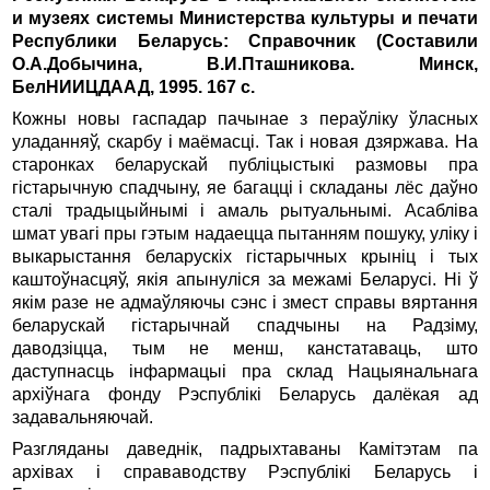
и музеях системы Министерства культуры и печати
Республики Беларусь: Справочник (Составили
О.А.Добычина, В.И.Пташникова. Минск,
БелНИИЦДААД, 1995. 167 c.
Кожны новы гаспадар пачынае з пераўлiку ўласных
уладанняў, скарбу i маёмасцi. Так i новая дзяржава. На
старонках беларускай публiцыстыкi размовы пра
гiстарычную спадчыну, яе багаццi i складаны лёс даўно
сталi традыцыйнымi i амаль рытуальнымi. Асаблiва
шмат увагi пры гэтым надаецца пытанням пошуку, улiку i
выкарыстання беларускiх гiстарычных крынiц i тых
каштоўнасцяў, якiя апынулiся за межамi Беларусi. Нi ў
якiм разе не адмаўляючы сэнс i змест справы вяртання
беларускай гiстарычнай спадчыны на Радзiму,
даводзiцца, тым не менш, канстатаваць, што
даступнасць iнфармацыi пра склад Нацыянальнага
архiўнага фонду Рэспублiкi Беларусь далёкая ад
задавальняючай.
Разгляданы даведнiк, падрыхтаваны Камiтэтам па
архiвах i справаводству Рэспублiкi Беларусь i