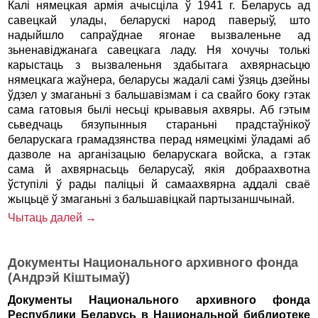
Калi нямецкая армiя ачысцiла ў 1941 г. Беларусь ад
савецкай улады, беларускi народ паверыў, што
надыйшло сапраўднае ягонае вызваленьне ад
зьненавiджанага савецкага ладу. Ня хочучы толькi
карыстаць з вызваленьня здабытага ахвярнасьцю
нямецкага жаўнера, беларусы жадалi самi ўзяць дзейны
ўдзел у змаганьнi з бальшавiзмам i са свайго боку гэтак
сама гатовыя былi несьцi крывавыя ахвяры. Аб гэтым
сьведчаць бязупынныя стараньнi прадстаўнiкоў
беларускага грамадзянства перад нямецкiмi ўладамi аб
дазволе на арганiзацыю беларускага войска, а гэтак
сама й ахвярнасьць беларусаў, якiя добраахвотна
ўступiлi ў рады палiцыi й самаахвярна аддалi сваё
жыцьцё ў змаганьнi з бальшавiцкай партызаншчынай.
Чытаць далей →
Документы Национального архивного фонда
(Андрэй Кiштымаў)
Документы Национального архивного фонда
Республики Беларусь в Национальной библиотеке