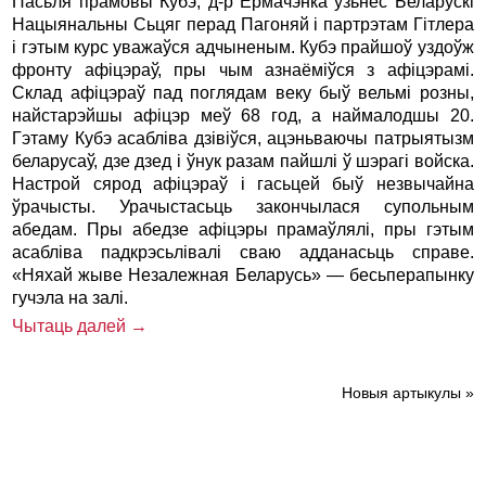
Пасьля прамовы Кубэ, д-р Ермачэнка ўзьнёс Беларускі
Нацыянальны Сьцяг перад Пагоняй i партрэтам Гітлера
i гэтым курс уважаўся адчыненым. Кубэ прайшоў уздоўж
фронту афіцэраў, пры чым азнаёміўся з афіцэрамі.
Склад афіцэраў пад поглядам веку быў вельмі розны,
найстарэйшы афіцэр меў 68 год, а наймалодшы 20.
Гэтаму Кубэ асабліва дзівіўся, ацэньваючы патрыятызм
беларусаў, дзе дзед i ўнук разам пайшлі ў шэрагі войска.
Настрой сярод афіцэраў i гасьцей быў незвычайна
ўрачысты. Урачыстасьць закончылася супольным
абедам. Пры абедзе афіцэры прамаўлялі, пры гэтым
асабліва падкрэсьлівалі сваю адданасьць справе.
«Няхай жыве Незалежная Беларусь» — бесьперапынку
гучэла на залі.
Чытаць далей →
Новыя артыкулы »