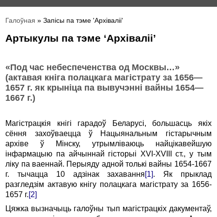
Галоўная
» Запісы па тэме 'Архіваліі'
Артыкулы па тэме ‘Архіваліі’
«Под час небеспеченства од Москвы…»
(актавая кнiга полацкага магiстрату за 1656—
1657 г. як крынiца па вывучэнні вайны 1654—
1667 г.)
Магiстрацкiя кнiгi гарадоў Беларусi, большасць якiх
cёння захоўваецца ў Нацыянальным гiстарычным
архiве ў Мiнску, утрымліваюць найцікавейшую
інфармацыю па айчыннай гісторыі ХVІ-ХVIII ст., у тым
ліку па ваеннай. Перыяду адной толькі вайны 1654-1667
г. тычацца 10 адзiнак захавання
[1]
. Як прыклад
разгледзім актавую кнiгу полацкага магiстрату за 1656-
1657 г.
[2]
Цяжка вызначыць галоўны тып магiстрацкiх дакументаў,