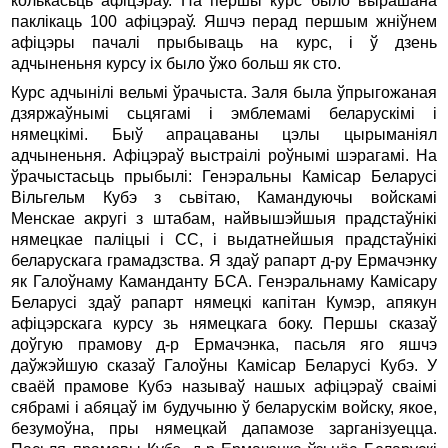
колькасьць афіцэраў. На першы курс было вырашана
паклікаць 100 афіцэраў. Яшчэ перад першым жніўнем
афіцэры пачалі прыбываць на курс, i ў дзень
адчыненьня курсу ix было ўжо больш як сто.
Курс адчынілі вельмі ўрачыста. Заля была ўпрыгожаная
дзяржаўнымі сьцягамі i эмблемамі беларускімі i
нямецкімі. Быў апрацаваны цэлы цырыманіял
адчыненьня. Афіцэраў выстраілі роўнымі шэрагамі. На
ўрачыстасьць прыбылі: Генэральны Камісар Беларусі
Вільгельм Кубэ з сьвітаю, Камандуючы войскамі
Менскае акругі з штабам, найвышэйшыя прадстаўнікі
нямецкае паліцыі i CC, i выдатнейшыя прадстаўнікі
беларускага грамадзства. Я здаў рапарт д-ру Ермачэнку
як Галоўнаму Каманданту БСА. Генэральнаму Камісару
Беларусі здаў рапарт нямецкі капітан Кумэр, апякун
афіцэрскага курсу зь нямецкага боку. Першы сказаў
доўгую прамову д-р Ермачэнка, пасьля яго яшчэ
даўжэйшую сказаў Галоўны Камісар Беларусі Кубэ. У
сваёй прамове Кубэ называў нашых афіцэраў сваімі
сябрамі i абяцаў ім будучыню ў беларускім войску, якое,
безумоўна, пры нямецкай дапамозе зарганізуецца.