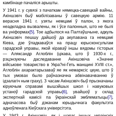
камбінаце пачаліся арышты.
У 1941 г. у сувязі з пачаткам нямецка-савецкай вайны,
Акіншэвіч быў мабілізаваны ў савецкую армію. 11
верасня 1941 г. узяты немцамі ў палон, з якога
неадкладна вызвалены, як і ўсе палонныя, што не былі
ва уніформах
[5]
. Тое адбылося на Палтаўшчыне, адкуль
Акіншэвіч пешшу дайшоў да акупавана га немцамі
Кіева, дзе ўладкаваўся на працу юрысконсультам
гарадской управы, якой кіраваў іншы вядомы гісторык
— Аляксандр Аглоблін (цікава, што ў 1930-х г.,
рэцэнзуючы даследаванне Акіншэвіча «Значне
військове товариство в Укра?ні-Геть манщині XVIII ст.»,
Аглоблін ахарактарызаваў яе як немарксіс цкую, што ў
тых умовах было раўназначна абвінавачванню ў
ідэалагіч ным граху). З часам Акіншэвіч быў прызначаны
кіруючым справамі вышэйшых школ і навуковых
устаноў гарадской управы
[6]
, увайшоў у склад
экспертнай камісіі па ўкраінскай эмблематыцы
[7]
,
адначасова быў дэканам юрыдычнага факультэта
адноўленага Кіеўскага універсітэта.
У 1943 г. Акіншэвіч, як і шэраг іншых украінскіх