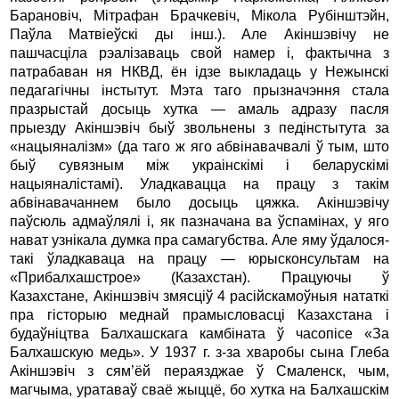
Барановіч, Мітрафан Брачкевіч, Мікола Рубінштэйн,
Паўла Матвіеўскі ды інш.). Але Акіншэвічу не
пашчасціла рэалізаваць свой намер і, фактычна з
патрабаван ня НКВД, ён ідзе выкладаць у Нежынскі
педагагічны інстытут. Мэта таго прызначэння стала
празрыстай досыць хутка — амаль адразу пасля
прыезду Акіншэвіч быў звольнены з педінстытута за
«нацыяналізм» (да таго ж яго абвінавачвалі ў тым, што
быў сувязным між украінскімі і беларускімі
нацыяналістамі). Уладкавацца на працу з такім
абвінавачаннем было досыць цяжка. Акіншэвічу
паўсюль адмаўлялі і, як пазначана ва ўспамінах, у яго
нават узнікала думка пра самагубства. Але яму ўдалося-
такі ўладкаваца на працу — юрысконсультам на
«Прибалхашстрое» (Казахстан). Працуючы ў
Казахстане, Акіншэвіч змясціў 4 расійскамоўныя нататкі
пра гісторыю меднай прамысловасці Казахстана і
будаўніцтва Балхашскага камбіната ў часопісе «За
Балхашскую медь». У 1937 г. з-за хваробы сына Глеба
Акіншэвіч з сям’ёй пераязджае ў Смаленск, чым,
магчыма, уратаваў сваё жыццё, бо хутка на Балхашскім