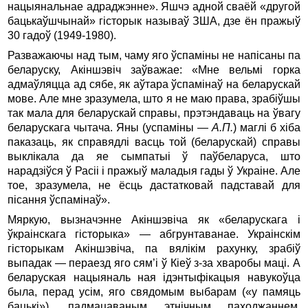
нацыянальнае адраджэнне». Яшчэ адной сваёй «другой
бацькаўшчынай» гісторык называў ЗША, дзе ён пражыў
30 гадоў (1949-1980).
Разважаючы над тым, чаму яго ўспаміны не напісаны па
беларуску, Акіншэвіч заўважае: «Мне вельмі горка
адмаўляцца ад сябе, як аўтара ўспамінаў на беларускай
мове. Але мне зразумела, што я не маю права, зрабіўшы
так мала для беларускай справы, прэтэндаваць на ўвагу
беларускага чытача. Яны (успаміны —
А.П.
) маглі б хіба
паказаць, як справядлі васць той (беларускай) справы
выклікала да яе сымпатыі ў паўбеларуса, што
нарадзіўся ў Расіі і пражыў маладыя гады ў Украіне. Але
тое, зразумела, не ёсць дастатковай падставай для
пісання ўспамінаў».
Мяркую, вызначэнне Акіншэвіча як «беларускага і
ўкраінскага гісторыка» — абгрунтаванае. Украінскім
гісторыкам Акіншэвіча, па вялікім рахунку, зрабіў
выпадак — пераезд яго сям’і ў Кіеў з-за хваробы маці. А
беларуская нацыяналь ная ідэнтыфікацыя навукоўца
была, перад усім, яго свядомым выбарам («у памяць
бацькі»), падмацаваным этнічным паходжаннем.