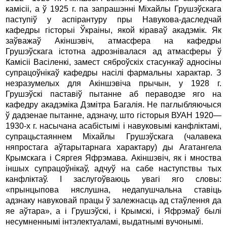
камісіі, а ў 1925 г. па запрашэнні Міхайлы Грушэўскага
паступіў у аспірантуру пры Навукова-даследчай
кафедры гісторыі Ўкраіны, якой кіраваў акадэмік. Як
заўважаў Акіншэвіч, атмасфера на кафедры
Грушэўскага істотна адрознівалася ад атмасферы ў
Камісіі Васіленкі, замест сяброўскіх стасункаў адносіны
супрацоўнікаў кафедры насілі фармальны характар. З
незразумелых для Акіншэвіча прычын, у 1928 г.
Грушэўскі паставіў пытанне аб пераводзе яго на
кафедру акадэміка Дзмітра Багалія. Не паглыбляючыся
ў дадзенае пытанне, адзначу, што гісторыя ВУАН 1920—
1930-х г. насычана асабістымі і навуковымі канфліктамі,
супрацьстаяннем Міхайлы Грушэўскага (чалавека
няпростага аўтарытарнага характару) ды Агатангела
Крымскага і Сяргея Яфрэмава. Акіншэвіч, як і мноства
іншых супрацоўнікаў, адчуў на сабе наступствы тых
канфліктаў. І заслугоўваюць увагі яго словы:
«прынцыпова няслушна, недапушчальна ставіць
адзнаку навуковай працы ў залежнасць ад стаўлення да
яе аўтара», а і Грушэўскі, і Крымскі, і Яфрэмаў былі
несумненнымі інтэлектуаламі, выдатнымі вучонымі.