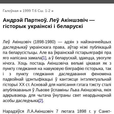
Галоўная
»
1999 Т.6 Сш. 1-2
»
Андрэй Партноў. Леў Акіншэвіч —
гісторык украінскі і беларускі
Леў Акіншэвіч (1898-1980) — адзін з найзначнейшых
даследчыкаў украінскага права, аўтар нізкі публікацый
па беларусiстыцы. Але ва ўкраінскай гістарыяграфіі пра
яго напісана замала
[1]
, а ў беларускай, здаецца, увогуле
нічога. Хоць постаць Акіншэвіча вельмі цікавая як з
пункту гледжання на навуковую біяграфію гісторыка, так
і з пункту гледжання даследавання феномена
падвойнай ідэнтыфікацыі ў кантэксце інтэлектуальнай
гісторыі ХХ ст. Асновай для напісання гэтага тэксту сталі
апублікаваныя ў Львове ўспаміны Льва Акіншэвіча, якія
адкрываюць для чытача ўнутраны свет неардынарнай
асобы даследчыка
[2]
.
Нарадзіўся Л.А.Акіншэвіч 7 лютага 1898 г. у Санкт-