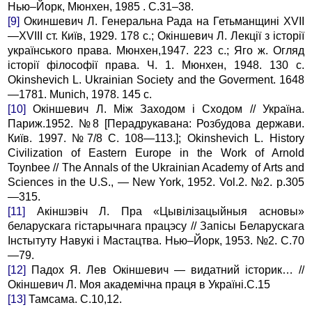
Нью–Йорк, Мюнхен, 1985 . C.31–38.
[9]
Окиншевич Л. Генеральна Рада на Гетьманщині XVII
—XVIII ст. Київ, 1929. 178 c.; Окіншевич Л. Лекції з історії
українського права. Мюнхен,1947. 223 c.; Яго ж. Огляд
історії філософії права. Ч. 1. Мюнхен, 1948. 130 c.
Okinshevich L. Ukrainian Society and the Goverment. 1648
—1781. Munich, 1978. 145 с.
[10]
Окіншевич Л. Між Заходом і Сходом // Україна.
Париж.1952. №8 [Перадрукавана: Розбудова держави.
Київ. 1997. №7/8 C. 108—113.]; Okinshevich L. History
Civilization of Eastern Europe in the Work of Arnold
Toynbee // The Annals of the Ukrainian Academy of Arts and
Sciences in the U.S., — New York, 1952. Vol.2. №2. p.305
—315.
[11]
Акіншэвіч Л. Пра «Цывілізацыйныя асновы»
беларускага гістарычнага працэсу // Запісы Беларускага
Інстытуту Навукі і Мастацтва. Нью–Йорк, 1953. №2. C.70
—79.
[12]
Падох Я. Лев Окіншевич — видатний історик… //
Окіншевич Л. Моя академічна праця в Україні.C.15
[13]
Тамсама. C.10,12.