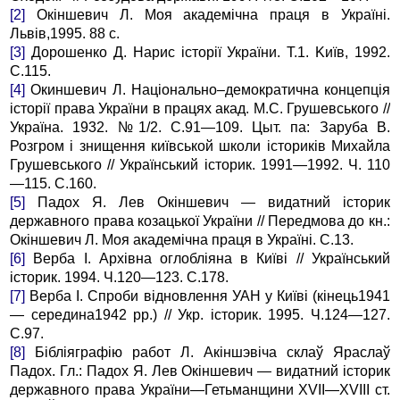
[2]
Окіншевич Л. Моя академічна праця в Україні.
Львів,1995. 88 c.
[3]
Дорошенко Д. Нарис історії України. Т.1. Kиїв, 1992.
C.115.
[4]
Окиншевич Л. Національно–демократична концепція
історії права України в працях акад. М.С. Грушевського //
Україна. 1932. №1/2. C.91—109. Цыт. па: Заруба В.
Розгром і знищення київськой школи істориків Михайла
Грушевського // Український історик. 1991—1992. Ч. 110
—115. C.160.
[5]
Падох Я. Лев Окіншевич — видатний історик
державного права козацької України // Передмова до кн.:
Окіншевич Л. Моя академічна праця в Україні. C.13.
[6]
Верба І. Архівна оглобліяна в Київі // Український
історик. 1994. Ч.120—123. C.178.
[7]
Верба І. Спроби відновлення УАН у Київі (кінець1941
— середина1942 рр.) // Укр. історик. 1995. Ч.124—127.
C.97.
[8]
Бібліяграфію работ Л. Акіншэвіча склаў Яраслаў
Падох. Гл.: Падох Я. Лев Окіншевич — видатний історик
державного права України—Гетьманщини XVII—XVIII ст.