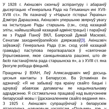
У 1928 г. Акіншэвіч скончыў аспірантуру і абараніў
дысертацыю «Генеральна Рада на Гетьманшч ині XVII-
XVIII ст.». Як пазначаў у «Нарысе гісторыі Ўкраіны»
Дзмітро Дарашэнка, Акіншэвіч упершыню звярнуў увагу
на інстытуцыю Рады старшынь (г.зн., сход казацкай
эліты, найвышэйшай казацкай адміністрацыі) і параўнаў
яе з Радай Паноў ВКЛ, Баярскай Думай Масковіі,
Сенатам заходнееўрапейскіх дзяржаваў
[3]
. Акіншэвіч
заўважаў: Генеральна Рада (г.зн. сход усёй казацкай
грамады) паступова ператваралася ў «святочнае
ўпрыгожванне, якое санкцыянавала рашэнні, што
de
facto
пастанаўляла рада старшынска я», а з XVIII ст. яна
ўвогуле робіцца фікцыяй.
Працуючы ў ВУАН, Леў Аляксандравіч меў досыць
цесныя кантакты з Беларуссю. Ва ўспамінах ён
адзначаў: «Я не забываў пра краіну свайго бацькі і
адчуваў абавязак дапамагчы яе нацыянальнаму
адраджэнню. Я сістэматычна працаваў над вывучэннем
беларускай мовы і ўдасканаленнем свайго ведання яе».
З 1925 г. Акіншэвіч супрацоўнічаў з беларускім
літаратурна -навуковым часопісам «Полымя», дзе, у