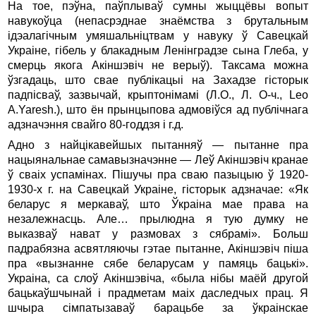
На тое, пэўна, паўплываў сумны жыццёвы вопыт
навукоўца (непасрэднае знаёмства з брутальным
ідэалагічным умяшальніцтвам у навуку ў Савецкай
Украіне, гібель у блакадным Ленінградзе сына Глеба, у
смерць якога Акіншэвіч не верыў). Таксама можна
ўзгадаць, што свае публікацыі на Захадзе гісторык
падпісваў, зазвычай, крыптонімамі (Л.О., Л. О-ч., Leo
A.Yaresh.), што ён прынцыпова адмовіўся ад публічнага
адзначэння свайго 80-годдзя і г.д.
Адно з найцікавейшых пытанняў — пытанне пра
нацыянальнае самавызначэнне — Леў Акіншэвіч кранае
ў сваіх успамінах. Пішучы пра сваю пазыцыю ў 1920-
1930-х г. на Савецкай Украіне, гісторык адзначае: «Як
беларус я меркаваў, што Ўкраіна мае права на
незалежнасць. Але… прылюдна я тую думку не
выказваў нават у размовах з сябрамі». Больш
падрабязна асвятляючы гэтае пытанне, Акіншэвіч піша
пра «вызнанне сябе беларусам у памяць бацькі».
Украіна, са слоў Акіншэвіча, «была нібы маёй другой
бацькаўшчынай і прадметам маіх даследчых прац. Я
шчыра сімпатызаваў барацьбе за ўкраінскае