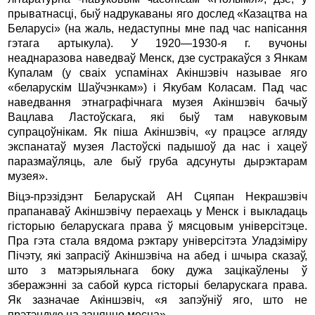
прыватнасці, быў надрукаваны яго дослед «Казацтва на
Беларусі» (на жаль, недаступны мне пад час напісання
гэтага артыкула). У 1920—1930-я г. вучоны
неаднаразова наведваў Менск, дзе сустракаўся з Янкам
Купалам (у сваіх успамінах Акіншэвіч называе яго
«беларускім Шаўчэнкам») і Якубам Коласам. Пад час
наведвання этнаграфічнага музея Акіншэвіч бачыў
Вацлава Ластоўскага, які быў там навуковым
супрацоўнікам. Як піша Акіншэвіч, «у працэсе агляду
экспанатаў музея Ластоўскі падышоў да нас і хацеў
паразмаўляць, але быў груба адсунуты дырэктарам
музея».
Віцэ-прэзідэнт Беларускай АН Сцяпан Некрашэвіч
прапанаваў Акіншэвічу пераехаць у Менск і выкладаць
гісторыю беларускага права ў мясцовым універсітэце.
Пра гэта стала вядома рэктару універсітэта Уладзіміру
Пічэту, які запрасіў Акіншэвіча на абед і шчыра сказаў,
што з матэрыяльнага боку дужа зацікаўлены ў
зберажэнні за сабой курса гісторыі беларускага права.
Як зазначае Акіншэвіч, «я запэўніў яго, што не
прэтэндую на заняцце месца».