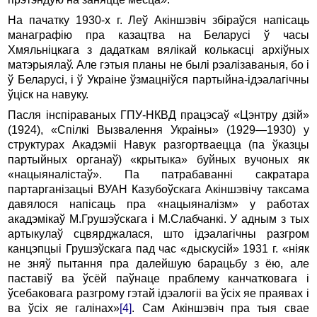
На пачатку 1930-х г. Леў Акіншэвіч збіраўся напісаць
манаграфію пра казацтва на Беларусі ў часы
Хмяльніцкага з дадаткам вялікай колькасці архіўных
матэрыялаў. Але гэтыя планы не былі рэалізаваныя, бо і
ў Беларусі, і ў Украіне ўзмацніўся партыйна-ідэалагічны
ўціск на навуку.
Пасля інспіраваных ГПУ-НКВД працэсаў «Цэнтру дзій»
(1924), «Спілкі Вызвалення Украіны» (1929—1930) у
структурах Акадэміі Навук разгортваецца (па ўказцы
партыйных органаў) «крытыка» буйных вучоных як
«нацыяналістаў». Па патрабаванні сакратара
партарганізацыі ВУАН Казубоўскага Акіншэвічу таксама
давялося напісаць пра «нацыяналізм» у работах
акадэмікаў М.Грушэўскага і М.Слабчанкі. У адным з тых
артыкулаў сцвярджалася, што ідэалагічны разгром
канцэпцыі Грушэўскага пад час «дыскусій» 1931 г. «ніяк
не зняў пытання пра далейшую барацьбу з ёю, але
паставіў ва ўсёй паўнаце праблему канчатковага і
ўсебаковага разгрому гэтай ідэалогіі ва ўсіх яе праявах і
ва ўсіх яе галінах»
[4]
. Сам Акіншэвіч пра тыя свае