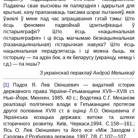
Падаючы свае высновы як папярэднія і адкрытыя для
крытыкі, хачу прапанаваць таксама шэраг пытанняў, якія
ўзніклі ў мяне пад час апрацавання гэтай тэмы: Што
ёсць феномен падвойнай ідэнтыфікацыі ў
гістарыяграфіі? Што ёсць «нацыянальная
гістарыяграфія» і ці ёсць магчымаю безнацыянальная
(пазанацыянальная) гістарычная навука? Што ёсць
нацыянальная перадузятасць і ці можна быць, як
гісторыку — па адзін бок, а як беларусу (украінцу, немцу і
г.д.) — па іншы?
З украінскай пераклаў Андрэй Мельнікаў
[1]
Падох Я. Лев Окіншевич — видатний історик
державного права України–Гетьманщини XVII—XVIII ст.
Нью–Йорк, Мюнхен, 1985. 40 с.; Водотика С.Г. Механізм
реалізації політичноі влади в Гетьманщині протягом
другої половини XVIII ст. в оцінці Л.О. Окіншевича //
Українська козацька держава: витоки та шляхи
історичного розвитку. Київ, Черкаси,1994. C.158—161.;
Ясь О. Лев Окіншевич та його есе «Між Заходом і
Сходом» // Розбудова держави. 1997. 7/8. C.102—107.