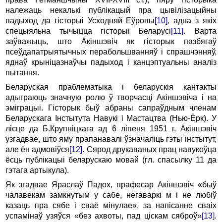
належаць некалькі публікацый пра цывілізацыйны
падыход да гісторыі Усходняй Еўропы
[10]
, адна з якіх
спецыяльна тычыцца гісторыі Беларусі
[11]
. Варта
заўважыць, што Акіншэвіч як гісторык пазбягаў
псеўдапатрыятычных перабольшванняў і спрашчэнняў,
яднаў крыніцазнаўчы падыход і канцэптуальны аналіз
пытання.
Беларуская праблематыка і беларускія кантакты
адыграюць значную ролю ў творчасці Акіншэвіча і на
эміграцыі. Гісторык быў абраны сапраўдным членам
Беларускага Інстытута Навукі і Мастацтва (Нью-Ёрк). У
лісце да Б.Крупніцкага ад 6 ліпеня 1951 г. Акіншэвіч
узгадвае, што яму прапанавалі ўзначаліць гэты інстытут,
але ён адмовіўся
[12]
. Сярод друкаваных прац навукоўца
ёсць публікацыі беларускаю мовай (гл. спасылку 11 да
гэтага артыкула).
Як згадвае Яраслаў Падох, прафесар Акіншэвіч «быў
чалавекам замкнутым у сабе, негаваркі м і не любіў
казаць пра сябе і сваё мінулае», за напісанне сваіх
успамінаў узяўся «без ахвоты, пад ціскам сяброў»
[13]
.