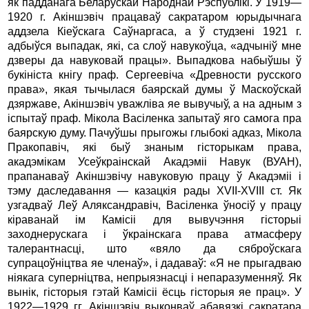
як падданага Беларускай Народнай Рэспублікі. У 1919—
1920 г. Акіншэвіч працаваў сакратаром юрыдычнага
аддзела Кіеўскага Саўнаргаса, а ў студзені 1921 г.
адбыўся выпадак, які, са слоў навукоўца, «адчыніў мне
дзверы да навуковай працы». Выпадкова набыўшы ў
букініста кнігу праф. Сергеевіча «Древности русского
права», якая тычылася баярскай думы ў Маскоўскай
дзяржаве, Акіншэвіч уважліва яе вывучыў, а на адным з
іспытаў праф. Мікола Васіленка запытаў яго самога пра
баярскую думу. Пачуўшы прыгожы глыбокі адказ, Мікола
Пракопавіч, які быў знаным гісторыкам права,
акадэмікам Усеўкраінскай Акадэміі Навук (ВУАН),
прапанаваў Акіншэвічу навуковую працу ў Акадэміі і
тэму даследавання — казацкія рады ХVII-XVIII ст. Як
узгадваў Леў Аляксандравіч, Васіленка ўносіў у працу
кіраванай ім Камісіі для вывучэння гісторыі
заходнерускага і ўкраінскага права атмасферу
талерантнасці, што «вяло да сяброўскага
супрацоўніцтва яе членаў», і дадаваў: «Я не прыгадваю
ніякага суперніцтва, непрыязнасці і непаразуменняў. Як
вынік, гісторыя гэтай Камісіі ёсць гісторыя яе прац». У
1922—1929 гг. Акіншэвіч выконваў абавязкі сакратара