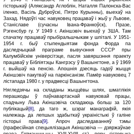
гісторыкаў (Аляксандр Аглоблін, Наталля Палонска-Вас
іленко, Васіль Дуброўскі, Пятро Курынны), выехаў на
Захад. Нядоўгі час навуковец працаваў і жыў у Львове,
Станіславе (сучасны Івана-Франкоўск), Празе,
Рэгенсбур гу. У 1949 г. Акіншэвіч выехаў у ЗША. Там
спачатку працаваў прыбіральшчыкам у шпіталі. У 1951-
1954 г. быў стыпендыятам фонда Форда па
даследчыцкай праграме вывучэння СССР пры
Калумбійскім універсітэце, пасля завяршэння праекту
працаваў у Бібліятэцы Кангрэсу ў Вашынгтоне, а ў 1969
г. выйшаў на пенсію. Апошнія дзесяць гадоў жыцця
Акіншэвіч пакутваў на паркінсанізм. Памёр навуковец 7
лістапада 1980 г. у прадмесці Вашынгтона.
Нягледзячы на складаны жыццёвы шлях, шматлікія
перашкоды ў паўнавартаснай навуковай працы,
спадчыну Льва Акіншэвіча складаюць больш за 120
публікацый
[8]
, да таго ж, шэраг манаграфій, якія
належаць да лепшых здабыткаў украіністыкі ў галіне
гісторыі права
[9]
. Апроч даследаванняў тэмы
(прафесійная спецыялізацыя Акіншэвіча — дзяржаўнае
права Гетманшчыны XVII-XVIII ст.), пяру гісторыка