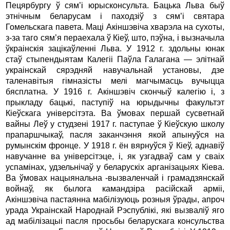
Пецярбургу ў сям’і юрысконсульта. Бацька Льва быў
этнічным беларусам і паходзіў з сям’і святара
Гомельскага павета. Маці Акіншэвіча хварэла на сухоты,
з-за таго сям’я пераехала ў Кіеў, што, пэўна, і вызначыла
ўкраінскія зацікаўленні Льва. У 1912 г. здольны юнак
стаў стыпендыятам Калегіі Паўла Галагана — элітнай
украінскай сярэдняй навучальнай установы, дзе
таленавітыя гімназісты мелі магчымасць вучыцца
бясплатна. У 1916 г. Акіншэвіч скончыў калегію і, з
прыкладу бацькі, паступіў на юрыдычны факультэт
Кіеўскага універсітэта. Ва ўмовах першай сусветнай
вайны Леў у студзені 1917 г. паступае ў Кіеўскую школу
прапаршчыкаў, пасля заканчэння якой апынуўся на
румынскім фронце. У 1918 г. ён вярнуўся ў Кіеў, аднавіў
навучанне ва універсітэце, і, як узгадваў сам у сваіх
успамінах, удзельнічаў у беларускіх арганізацыях Кіева.
Ва ўмовах нацыянальна -вызваленчай і грамадзянскай
войнаў, як былога камандзіра расійскай арміі,
Акіншэвіча пастаянна мабілізуюць розныя ўрады, апроч
урада Украінскай Народнай Рэспублікі, які вызваліў яго
ад мабілізацыі пасля просьбы беларускага консульства