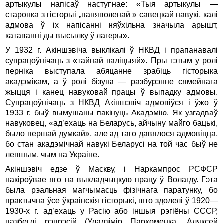
артыкулы напісаў наступнае: «Тыя артыкулы —
старонка з гісторыі „паняволенай » савецкай навукі, калі
адмова ў іх напісанні няўхільна значыла арышт,
катаванні ды высылку ў лагеры».
У 1932 г. Акіншэвіча выклікалі ў НКВД і прапанавалі
супрацоўнічаць з «тайнай паліцыяй». Пры гэтым у ролі
перніка выступала абяцанне зрабіць гісторыка
акадэмікам, а ў ролі бізуна — разбурэнне сямейнага
жыцця і канец навуковай працы ў выпадку адмовы.
Супрацоўнічаць з НКВД Акіншэвіч адмовіўся і ўжо ў
1933 г. быў вымушаны пакінуць Акадэмію. Як узгадваў
навуковец, «ад’ехаць на Беларусь, айчыну майго бацькі,
было першай думкай», але ад таго давялося адмовіцца,
бо стан акадэмічнай навукі Беларусі на той час быў не
лепшым, чым на Украіне.
Акіншэвіч едзе ў Маскву, і Наркампрос РСФСР
накіроўвае яго на выкладчыцкую працу ў Волагду. Гэта
была рэальная магчымасць фізічнага паратунку, бо
практычна ўсе ўкраінскія гісторыкі, што здолелі ў 1920—
1930-х г. ад’ехаць у Расію або іншыя рэгіёны СССР,
пазбеглі рэпрэсій (Уладзімір Пархоменка, Аляксей