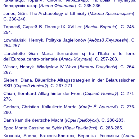
беларускіх татар (
Алена Філатава
). С. 235-236.
Jones, Siân. The Archaeology of Ethnicity (
Мікола Крывальцэвіч
).
С. 236-246.
Тарасаў, Сяргей В. Полацк IX–XVII ст. (
Васіль Варонін
). С. 245-
254.
Łowmiański, Henryk. Polityka Jagiellonów (
Андрэй Янушкевіч
). С.
254-257.
L’architetto Gian Maria Bernardoni sj tra l’Italia e le terre
dell’Europa centro-orientale (
Алесь Жлутка
). С. 257-263.
Wisner, Henryk. Wladysław IV Waza (
Віталь Галубовіч
). С. 264-
267.
Siebert, Diana. Bäuerliche Alltagsstrategien in der Belarussischen
SSR (
Сяргей Новікаў
). С. 267-271.
Chiari, Bernhard: Alltag hinter der Front (
Сяргей Новікаў
). С. 271-
276.
Gerlach, Christian. Kalkulierte Morde (
Клаўс Ё. Арнольд
). С. 276-
280.
Dann kam die deutsche Macht (
Юры Грыбоўскі
). С. 280-283.
Spod Monte Cassino na Sybir (
Юры Грыбоўскі
). С. 283-285.
Катковіч, Анеля; Катковіч-Клентак, Вераніка. Успаміны (
Алена