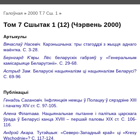
Галоўная
»
2000 Т.7 Сш. 1
»
Том 7 Сшытак 1 (12) (Чэрвень 2000)
Артыкулы
Вячаслаў Насевіч.
Карэньшчына: тры стагоддзі з жыцця аднаго
маёнтка. С. 3-28.
Бeрнгард K’яры.
Лёс беларускіх габрэяў у «Генеральным
камісарыяце Беларутэніі». С. 29-68.
Астрыд Зам.
Беларускі нацыяналізм ці нацыяналізм Беларусі?
С. 69-96
Публікацыі
Генадзь Сагановіч.
Інфлянцкія немцы ў Полацку ў сярэдзіне ХIII
і пачатку ХIV ст. С. 97-105.
Алена Філатава.
Нацыянальнае пытанне і палітыка царскага
ўрада ў Беларусі канца XVIII – першай паловы ХIХ ст. С. 106-
116.
Андрэй Акара.
Тутэйшыя: «Cеверо-Западный край» ці «Kresy
Wschodnie»? С. 117-124.