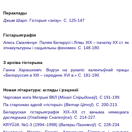
Пераклады
Джым Шарп.
Гісторыя «знізу». С. 125-147
Гістарыяграфія
Алесь Cмалянчук.
Палякі Беларусі і Літвы XIХ – пачатку ХХ ст. як
этнакультурны і сацыяльны феномен. С. 148-180.
З архіва гісторыка
Ганна Харашкевіч.
Водгук на рукапіс калектыўнай працы
«Белоруссия в ХIII – середине XVI в.» С. 181-190.
Новая лiтаратура: агляды i рэцэнзii
Чарговая кніга Метрыкі ВКЛ (
Міхаіл Спірыдонаў
). С 191-199.
Па старонках адной «гісторыі» (
Віктаp Цітоў
). С. 200-213.
Беларуская гістарыяграфія ХIХ–ХХ ст. вaчыма нямецкага
даследчыка (
Уладзімір Снапкоўскі
). С. 214-227.
KRYŬJA. №1-3 (1994–1998) (
Валеры Пазнякоў
). С. 228-234.
Канапацкі, Ібрагім; Смолік, Аляксандр. Гісторыя і культура