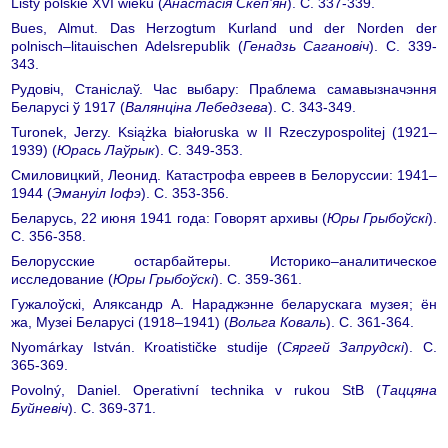
Listy polskie ХVI wieku (
Анастасія Скеп’ян
). С. 337-339.
Bues, Almut. Das Herzogtum Kurland und der Norden der
polnisch–litauischen Adelsrepublik (
Генадзь Сагановіч
). С. 339-
343.
Рудовіч, Станіслаў. Час выбару: Праблема самавызначэння
Беларусі ў 1917 (
Валянціна Лебедзева
). С. 343-349.
Turonek, Jerzy. Książka białoruska w II Rzeczy­pospolitej (1921–
1939) (
Юрась Лаўрык
). С. 349-353.
Смиловицкий, Леонид. Катастрофа евреев в Белоруссии: 1941–
1944 (
Эмануіл Іофэ
). С. 353-356.
Беларусь, 22 июня 1941 года: Говорят архивы (
Юры Грыбоўскі
).
С. 356-358.
Белорусские остарбайтеры. Историко–аналитическое
исследование (
Юры Грыбоўскі
). С. 359-361.
Гужалоўскі, Аляксандр А. Нараджэнне беларускага музея; ён
жа, Музеі Беларусі (1918–1941) (
Вольга Коваль
). С. 361-364.
Nyomárkay István. Kroatističke studije (
Сяргей Запрудскі
). С.
365-369.
Povolný, Daniel. Operativní technika v rukou StB (
Таццяна
Буйневіч
). С. 369-371.