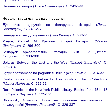
Пытанні на заўтра (
Алесь Смалянчук
). С. 243-248.
Новая лiтаратура: агляды i рэцэнзii
Еўрапейскі падручнік па беларускай гісторыі (
Лявон
Баршчэўскі
). С. 249-272.
Беларусізацыя ў дакументах (
Ігар Клімаў
). С. 273-295.
Ходзін, Сяргей М. Крыніцы гісторыі Беларусі (
Максім
Шчадровіч
). С. 296-300.
Беларускі археаграфічны штогоднік. Вып. 1–2 (
Віталь
Галубовіч
). С. 300-308.
Belarus: Between the East and the West (
Cяргей Запрудскі
). С.
308-314.
Język a tożsamość na pograniczu kultur (
Ігар Клімаў
). С. 314-321.
Cyrillic Books printed before 1701 in British and Irish Collections
(
Юрась Лаўрык
). С. 322-324.
Rare Polonica in the New York Public Library: Books of the 15th–18
c. (
Юрась Лаўрык
). С. 325-329.
Błaszczyk, Grzegorz. Litwa na przełomie średniowiecza i
nowożytności (
Валеры Пазнякоў
). С. 329-337.