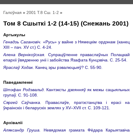
Галоўная
»
2001 Т.8 Сш. 1-2
»
Том 8 Сшыткі 1-2 (14-15) (Снежань 2001)
Артыкулы
Генадзь Сагановіч.
«Русь» у вайне з Нямецкім ордэнам (канец
ХIII – пач. ХV ст.) C. 4-24.
Алена Вернікоўская.
Супраціўленне праваслаўных Полацкай
епархіі ўвядзенню уніі і забойства Язафата Кунцэвіча. С. 25-54.
Яраслаў Ходак.
Канец эры рэвалюцыяў? С. 55-90.
Паведамленні
Штэфан Родэвальд.
Кантэксты дзеянняў як межы сацыяльных
групаў. С. 91-108.
Сяргей Саўчанка.
Праваслаўе, пратэстанцтва і ерасi на
ўкраінскіх і беларускіх землях у XV–XVII ст. С. 109-121.
Архіваліі
Аляксандр Груша.
Невядомая грамата Фёдара Карыятавіча