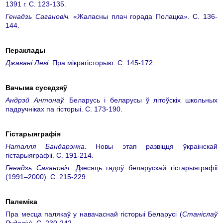
1391 г. С. 123-135.
Генадзь Сагановіч.
«Жаласны плач горада Полацка». С. 136-
144.
Пераклады
Джавані Леві.
Пра мікрагісторыю. С. 145-172.
Вачыма суседзяў
Андрэй Антонаў.
Беларусь і беларусы ў літоўскіх школьных
падручніках па гісторыі. С. 173-190.
Гістарыяграфія
Наталля Бандарэнка.
Новы этап развіцця ўкраінскай
гістарыяграфіі. С. 191-214.
Генадзь Сагановіч.
Дзесяць гадоў беларускай гістарыяграфіі
(1991–2000). С. 215-229.
Палеміка
Пра месца палякаў у навачаснай гісторыі Беларусі (
Станіслаў
Рудовіч
). С. 230-242.