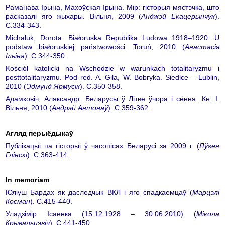
Раманава Ірына, Махоўская Ірына. Мір: гісторыя мястэчка, што
расказалі яго жыхары. Вільня, 2009 (
Анджэй Екацерынчук
).
С.334-343.
Michaluk, Dorota. Białoruska Republika Ludowa 1918–1920. U
podstaw białoruskiej państwowości. Toruń, 2010 (
Анастасія
Ільіна
). С.344-350.
Kościół katolicki na Wschodzie w warunkach totalitaryzmu i
posttotalitaryzmu. Рod red. A. Gila, W. Bobryka. Siedlce – Lublin,
2010 (
Эдмунд Ярмусік
). С.350-358.
Адамковіч, Аляксандр. Беларусы ў Літве ўчора і сёння. Кн. І.
Вільня, 2010 (
Андрэй Антонаў
). С.359-362.
Агляд перыёдыкаў
Публікацыі па гісторыі ў часопісах Беларусі за 2009 г. (
Яўген
Глінскі
). С.363-414.
In memoriam
Юліуш Бардах як даследчык ВКЛ і яго спадкаемцаў (
Марцэлі
Косман
). С.415-440.
Уладзімір Ісаенка (15.12.1928 – 30.06.2010) (
Мікола
Крывальцэвіч
). С.441-450.