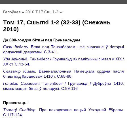
Галоўная
»
2010 Т.17 Сш. 1-2
»
Том 17, Сшыткі 1-2 (32-33) (Снежань
2010)
Да 600-годдзя бітвы пад Грунвальдам
Свэн Экдаль.
Бітва пад Танэнбергам і яе значэнне ў гісторыі
ордэнскай дзяржавы. С.3-41.
Уда Арнольд.
Танэнберг / Грунвальд як палітычны сімвал у ХІХ /
ХХ ст. С.43-64.
Cлавамір Юзвяк.
Ваеннапалонныя Нямецкага ордэна пасля
бітвы пад Карановам 1410 г. С.65-88.
Генадзь Сагановіч.
Танэнберг / Грунвальд / Дуброўна 1410:
сімвалізацыя бітвы ў Беларусі. С.89-116
Прэзентацыі
Тымаці Снайдэр.
Пра паходжанне нацый Усходняй Еўропы.
С.117-124.