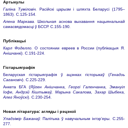
Артыкулы
Галіна Туміловіч.
Расійскі царызм і шляхта Беларусі (1795–
1863). С.125-154.
Алена Маркава.
Школьная аснова выхавання нацыянальнай
самасвядомасці ў БССР. С.155-190.
Публікацыі
Карл Фоделло.
О состоянии евреев в России (публікацыя Я.
Анішчанкі). С.191-224.
Гістарыяграфія
Беларуская гістарыяграфія ў ацэнках гісторыкаў (
Генадзь
Сагановіч
). С.225-229.
Анкета БГА (
Яўген Анішчанка, Георгі Галенчанка, Эмануіл
Іофе, Андрэй Кіштымаў, Марына Сакалова, Захар Шыбека,
Алег Яноўскі
). С.230-254.
Новая літаратура: агляды і рэцэнзіі
Уладзімір Бажанаў.
Палітыка ў навучальным інтэр’еры. С.255-
277.