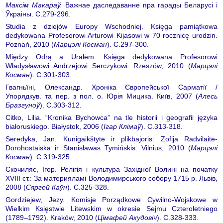
Максім Макараў.
Важнае даследаванне пра гарады Беларусі і
Ўкраіны. С.279-296.
Studia z dziejów Europy Wschodniej. Księga pamiątkowa
dedykowana Profesorowi Arturowi Kijasowi w 70 rocznicę urodzin.
Poznań, 2010 (
Марцэлі Косман
). С.297-300.
Między Odrą a Uralem. Księga dedykowana Profesorowi
Władysławowi Andrzejowi Serczykowi. Rzeszów, 2010 (
Марцэлі
Косман
). С.301-303.
Гвагньïні, Олександр. Хроніка Європейської Сарматії /
Упорядкув. та пер. з пол. о. Юрія Мицика. Київ, 2007 (
Алесь
Бразгуноў
). С.303-312.
Citko, Lilia. “Kronika Bychowca” na tle historii i geografii języka
białoruskiego. Białystok, 2006 (
Ігар Клімаў
). С.313-318.
Seredyka, Jan. Kunigaikštytė ir plikbajoris: Zofija Radvilaitė-
Dorohostaiska ir Stanisławas Tymińskis. Vilnius, 2010 (
Марцэлі
Косман
). С.319-325.
Скочиляс, Ігор. Релігія і культура Західноï Волині на початку
XVIII ст.: За материяламі Володимирського собору 1715 р. Львів,
2008 (
Сяргей Каўн
). С.325-328.
Gordziejew, Jezy. Komisje Porządkowe Cywilno-Wojskowe w
Wielkim Księstwie Litewskim w okresie Sejmu Czteroletniego
(1789–1792). Kraków, 2010 (
Цімафей Акудовіч
). С.328-333.