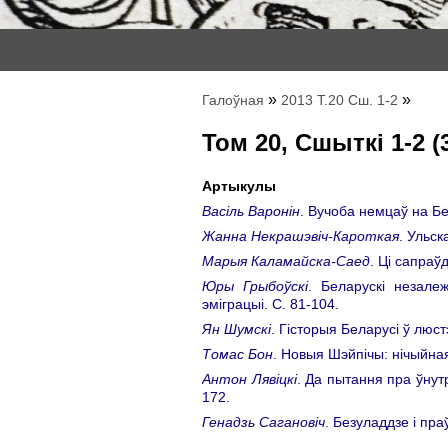
»
»
Галоўная
2013 Т.20 Сш. 1-2
Том 20, Сшыткі 1-2 (
Артыкулы
Васіль Варонін
. Вучоба немцаў на Бел
Жанна Некрашэвіч-Кароткая
. Ульск
Марыя Каламайска-Саед
. Ці сапраў
Юры Грыбоўскі
. Беларускі незале
эміграцыі. C. 81-104.
Ян Шумскі
. Гісторыя Беларусі ў люс
Томас Бон
. Новыя Шэйпічы: нічыйна
Антон Лявіцкі
. Да пытання пра ўнут
172.
Генадзь Сагановіч
. Безуладдзе і пра