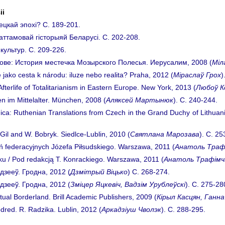
іі
ецкай эпохі? C. 189-201.
ттамовай гісторыяй Беларусі. C. 202-208.
культур. C. 209-226.
ове: История местечка Мозырского Полесья. Иерусалим, 2008 (
Міл
jako cesta k národu: iluze nebo realita? Praha, 2012 (
Міраслаў Грох
)
terlife of Totalitarianism in Eastern Europe. New York, 2013 (
Любоў К
im Mittelalter. München, 2008 (
Аляксей Мартынюк
). C. 240-244.
ica: Ruthenian Translations from Czech in the Grand Duchy of Lithuani
 Gil and W. Bobryk. Siedlce-Lublin, 2010 (
Святлана Марозава
). C. 25
ń federacyjnych Józefa Piłsudskiego. Warszawa, 2011 (
Анатоль Траф
ku / Pod redakcją T. Konrackiego. Warszawa, 2011 (
Анатоль Трафімч
рдзееў. Гродна, 2012 (
Дзмітрый Віцько
) C. 268-274.
рдзееў. Гродна, 2012 (
Зміцер Яцкевіч,
Вадзім
Урублеўскі
). C. 275-28
ual Borderland. Brill Academic Publishers, 2009 (
Кірыл Касцян, Ганна
dred. R. Radzika. Lublin, 2012 (
Аркадзіуш Чволэк
). C. 288-295.