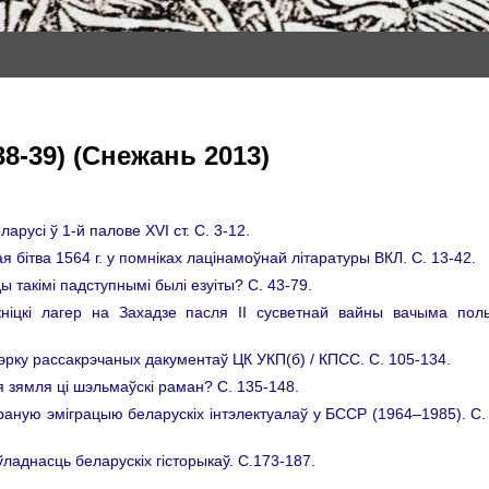
38-39) (Снежань 2013)
арусі ў 1-й палове XVI ст. C. 3-12.
ая бітва 1564 г. у помніках лацінамоўнай літаратуры ВКЛ. C. 13-42.
ды такімі падступнымі былі езуіты? C. 43-79.
жнiцкі лагер на Захадзе пасля ІІ сусветнай вайны вачыма пол
тэрку рассакрэчаных дакументаў ЦК УКП(б) / КПСС. C. 105-134.
я зямля ці шэльмаўскі раман? C. 135-148.
раную эміграцыю беларускіх інтэлектуалаў у БССР (1964–1985). C.
ўладнасць беларускіх гісторыкаў. C.173-187.