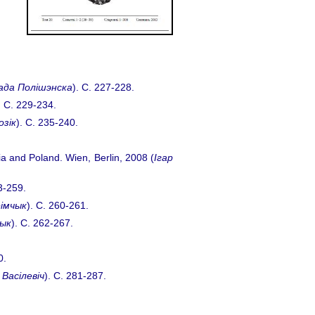
ада Полішэнска
). C. 227-228.
. C. 229-234.
озік
). C. 235-240.
a and Poland. Wien, Berlin, 2008 (
Ігар
3-259.
імчык
). C. 260-261.
ык
). C. 262-267.
0.
 Васілевіч
). C. 281-287.