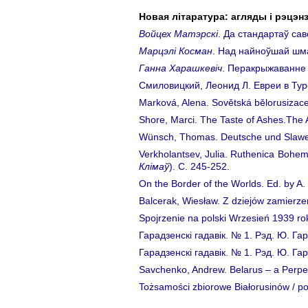
Новая літаратура: агляды і рэцэнз
Войцех Матэрскі
. Да стандартаў сав
Марцэлі Косман
. Над найноўшай шма
Ганна Харашкевіч
. Перакрыжаванне 
Смиловицкий, Леонид Л. Евреи в Тур
Marková, Alena. Sovětská bělorusizace 
Shore, Marci. The Taste of Ashes.The Af
Wünsch, Thomas. Deutsche und Slawen 
Verkholantsev, Julia. Ruthenica Bohem
Клімаў
). C. 245-252.
On the Border of the Worlds. Ed. by A.
Balcerak, Wiesław. Z dziejów zamierze
Spojrzenie na polski Wrzesień 1939 ro
Гарадзенскі гадавік. № 1. Рэд. Ю. Га
Гарадзенскі гадавік. № 1. Рэд. Ю. Га
Savchenko, Andrew. Belarus – a Perpet
Tożsamości zbiorowe Białorusinów / рo