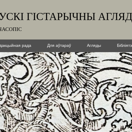
УСКІ ГІСТАРЫЧНЫ АГЛЯ
ЧАСОПІС
дакцыйная рада
Для аўтараў
Агляды
Бібліят