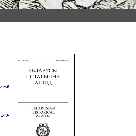
ьскай
 149-