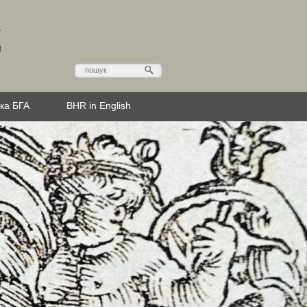
Д
эка БГА
BHR in English