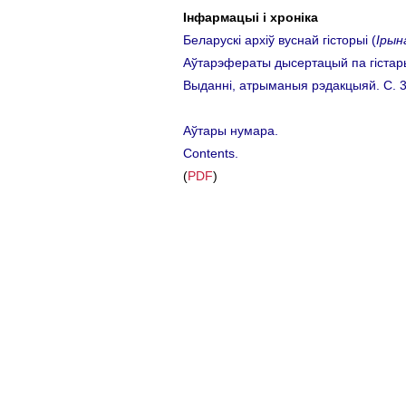
Інфармацыі і хроніка
Беларускі архіў вуснай гісторыі (
Ірын
Аўтарэфераты дысертацый па гістары
Выданні, атрыманыя рэдакцыяй. C. 3
Аўтары нумара.
Contents.
(
PDF
)