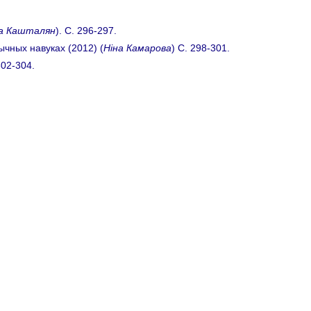
а Кашталян
). C. 296-297.
чных навуках (2012) (
Ніна Камарова
) C. 298-301.
02-304.