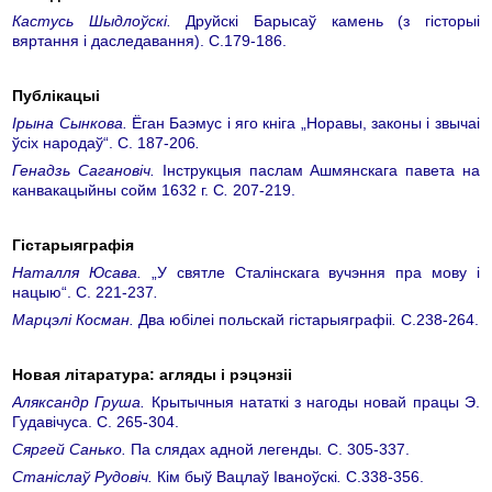
Кастусь Шыдлоўскі.
Друйскі Барысаў камень (з гісторыі
вяртання і даследавання). С.179-186.
Публікацыі
Ірына Сынкова.
Ёган Баэмус і яго кніга „Норавы, законы і звычаі
ўсіх народаў“. С. 187-206
.
Генадзь Сагановіч.
Інструкцыя паслам Ашмянскага павета на
канвакацыйны сойм 1632 г. С
.
207-219.
Гістарыяграфія
Наталля Юсава.
„У святле Сталінскага вучэння пра мову і
нацыю“. С. 221-237
.
Марцэлі Косман.
Два юбілеі польскай гістарыяграфіі
.
С.238-264.
Новая літаратура: агляды і рэцэнзіі
Аляксандр Груша.
Крытычныя нататкі з нагоды новай працы Э.
Гудавічуса. С. 265-304.
Сяргей Санько.
Па слядах адной легенды
.
С. 305-337.
Станіслаў Рудовіч.
Кім быў Вацлаў Іваноўскі
.
С.338-356.