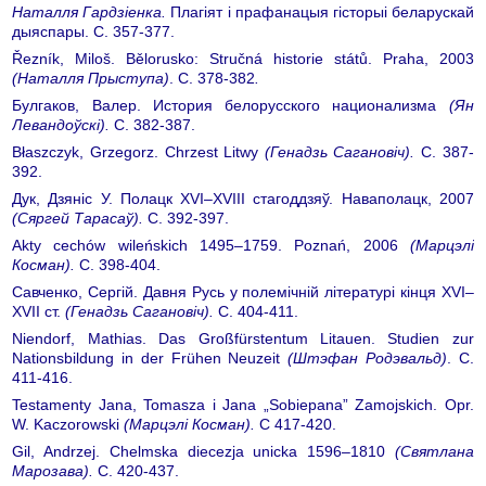
Наталля Гардзіенка.
Плагіят і прафанацыя гісторыі беларускай
дыяспары. С. 357-377.
Řezník, Miloš. Bělorusko: Stručná historie států. Praha, 2003
(Наталля Прыступа)
. С. 378-382
.
Булгаков, Валер. История белорусского национализма
(Ян
Левандоўскі)
.
С. 382-387.
Błaszczyk, Grzegorz. Chrzest Litwy
(
Генадзь
Сагановіч
)
.
С. 387-
392.
Дук, Дзяніс У. Полацк ХVІ–ХVІІІ стагоддзяў. Наваполацк, 2007
(Сяргей Тарасаў)
.
С. 392-397.
Akty cechów wileńskich 1495–1759. Poznań, 2006
(
Марцэлі
Косман
)
.
С. 398-404.
Савченко, Сергій. Давня Русь у полемічній літературі кінця ХVI–
XVII ст.
(Генадзь Сагановіч)
.
С. 404-411.
Niendorf, Mathias. Das Großfürstentum Litauen. Studien zur
Nationsbildung in der Frühen Neuzeit
(Штэфан Родэвальд)
. С.
411-416.
Testamenty Jana, Tomasza i Jana „Sobiepana” Zamojskich. Opr.
W. Kaczorowski
(Марцэлі Косман).
С 417-420.
Gil, Andrzej. Chelmska diecezja unicka 1596–1810
(Святлана
Марозава)
.
С. 420-437.