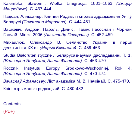
Kalembka, Sławomir. Wielka Emigracja. 1831–1863
(Зміцер
Мацвейчык)
.
С. 437-444.
Надсан, Аляксандр. Княгіня Радзівіл і справа адраджэньня Уніі ў
Беларусі
(Святлана Марозава)
.
С. 444-451.
Вашкевіч, Андрэй; Нарэль, Дзяніс. Паміж Ласоснай і Чорнай
Ганчай. Мінск, 2006
(Аляксандр Пагарэлы)
.
С. 452-459.
Михайлюк, Олександр В. Селянство України в перші
десятиліття XX ст.
(Марыя Бяспалая)
.
С. 459-463.
Studia Białorutenistyczne / Беларусазнаўчыя даследаванні. T. 1.
(Валянціна Яноўская, Алена Філатава)
.
С. 463-470.
Rocznik Instytutu Europy Środkowo-Wschodniej. Rok 4.
(Валянціна
Яноўская, Алена Філатава)
.
С. 470-474.
Вячаслаў Афанасьеў.
Ліст акадэміка М. В. Нечкінай
.
С. 475-479
.
Кнігі, атрыманыя рэдакцыяй. С. 480-482.
Contents.
(PDF)