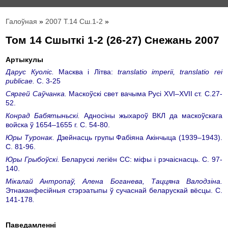
Галоўная
»
2007 Т.14 Сш.1-2
»
Том 14 Сшыткі 1-2 (26-27) Снежань 2007
Артыкулы
Дарус Куоліс.
Масква і Літва:
translatio imperii, translatio
rei
publicae
.
С. 3-25
Сяргей Саўчанка.
Маскоўскі свет вачыма Русі XVI–XVII ст. С.27-
52.
Конрад Бабятыньскі.
Адносіны жыхароў ВКЛ да маскоўскага
войска ў 1654–1655 г. С. 54-80.
Юры Туронак.
Дзейнасць групы Фабіяна Акінчыца (1939–1943).
С. 81-96.
Юры Грыбоўскі.
Беларускі легіён СС: міфы і рэчаіснасць. С. 97-
140.
Мікалай Антропаў, Алена Боганева, Таццяна Валодзіна.
Этнаканфесійныя стэрэатыпы ў сучаснай беларускай вёсцы. С.
141-178
.
Паведамленні