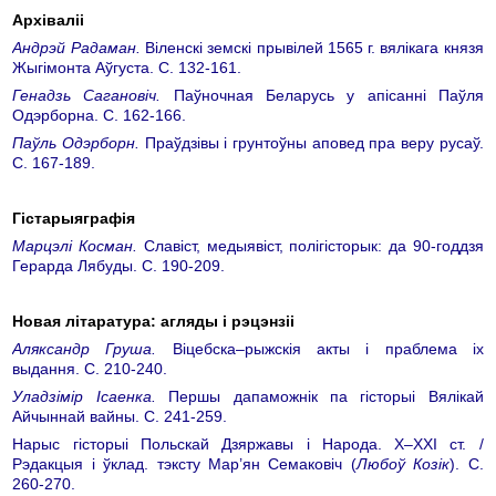
Архіваліі
Андрэй Радаман.
Віленскі земскі прывілей 1565 г. вялікага князя
Жыгімонта Аўгуста. С. 132-161.
Генадзь Сагановіч.
Паўночная Беларусь у апісанні Паўля
Одэрборна. С. 162-166.
Паўль Одэрборн.
Праўдзівы і грунтоўны аповед пра веру русаў.
С. 167-189.
Гістарыяграфія
Марцэлі Косман.
Славіст, медыявіст, полігісторык: да 90-годдзя
Герарда Лябуды. С. 190-209.
Новая літаратура: агляды і рэцэнзіі
Аляксандр Груша.
Віцебска–рыжскія акты і праблема іх
выдання. С. 210-240.
Уладзімір Ісаенка.
Першы дапаможнік па гісторыі Вялікай
Айчыннай вайны. С. 241-259.
Нарыс гісторыі Польскай Дзяржавы і Народа. Х–ХХI ст. /
Рэдакцыя і ўклад. тэксту Мар’ян Семаковіч (
Любоў Козік
). С.
260-270.