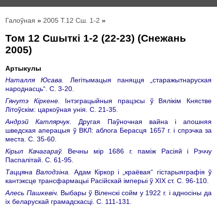
Галоўная
»
2005 Т.12 Сш. 1-2
»
Том 12 Сшыткі 1-2 (22-23) (Снежань
2005)
Артыкулы
Наталля Юсава.
Легітымацыя паняцця „старажытнаруская
народнасць“. С. 3-20.
Гянутэ Кіркене.
Інтэграцыйныя працэсы ў Вялікім Княстве
Літоўскім: царкоўная унія. С. 21-35.
Андрэй Катлярчук.
Другая Паўночная вайна і апошняя
шведская аперацыя ў ВКЛ: аблога Берaсця 1657 г. і спрэчка за
места. С. 35-60.
Кірыл Качагараў.
Вечны мір 1686 г. паміж Расіяй і Рэччу
Паспалітай. С. 61-95.
Таццяна Валодзіна.
Адам Кіркор і „краёвая“ гістарыяграфія ў
кантэксце трансфармацыі Расійскай імперыі ў XIX ст. С. 96-110.
Алесь Пашкевіч.
Выбары ў Вiленскi сойм у 1922 г. і адносiны да
іх беларускай грамадскасцi. С. 111-131.