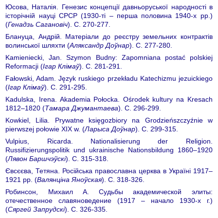
Юсова, Наталія. Генезис концепції давньоруської народності в
історічній науці СРСР (1930-ті – перша половина 1940-х рр.)
(
Генадзь Сагановіч
). С. 270-277.
Блануца, Андрій. Матеріали до реєстру земельних контрактів
волинської шляхти (
Аляксандр Доўнар
). С. 277-280.
Kamieniecki, Jan. Szymon Budny: Zapomniana postać polskiej
Reformacji (
Ігар Клімаў
). С. 281-291.
Fałowski, Adam. Język ruskiego przekładu Katechizmu jezuickiego
(
Ігар Клімаў
). С. 291-295.
Kadulska, Irena. Akademia Połocka. Ośrodek kultury na Kresach
1812–1820 (
Тамара Джумантаева
). С. 296-299.
Kowkiel, Lilia. Prywatne księgozbiory na Grodzieńszczyźnie w
pierwszej połowie XIX w. (
Ларыса Доўнар
). С. 299-315.
Vulpius, Ricarda. Nationalisierung der Religion.
Russifizierungspolitik und ukrainische Nationsbildung 1860–1920
(
Лявон Баршчэўскі
). С. 315-318.
Євсєєва, Тетяна. Російська православна церква в Україні 1917–
1921 рр. (
Валянціна Яноўская
). С. 318-326.
Робинсон, Михаил А. Судьбы академической элиты:
отечественное славяноведение (1917 – начало 1930-х г.)
(
Сяргей Запрудскі
). С. 326-335.