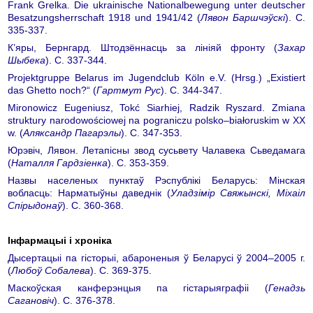
Frank Grelka. Die ukrainische Nationalbewegung unter deutscher
Besatzungsherrschaft 1918 und 1941/42 (
Лявон Баршчэўскі
). С.
335-337.
К’яры, Бернгард. Штодзённасць за лініяй фронту (
Захар
Шыбека
). С. 337-344.
Projektgruppe Belarus im Jugendclub Köln e.V. (Hrsg.) „Existiert
das Ghetto noch?“ (
Гартмут Рус
). С. 344-347.
Mironowicz Eugeniusz, Tokć Siarhiej, Radzik Ryszard. Zmiana
struktury narodowościowej na pograniczu polsko–białoruskim w XX
w. (
Аляксандр Пагарэлы
). С. 347-353.
Юрэвіч, Лявон. Летапісны звод сусьвету Чалавека Сьведамага
(
Наталля Гардзіенка
). С. 353-359.
Назвы населеных пунктаў Рэспублікі Беларусь: Мінская
вобласць: Нарматыўны даведнік (
Уладзімір Свяжынскі, Міхаіл
Спірыдонаў
). С. 360-368.
Інфармацыі і хроніка
Дысертацыі па гісторыі, абароненыя ў Беларусі ў 2004–2005 г.
(
Любоў Собалева
). С. 369-375.
Маскоўская канферэнцыя па гістарыяграфіі (
Генадзь
Сагановіч
). С. 376-378.